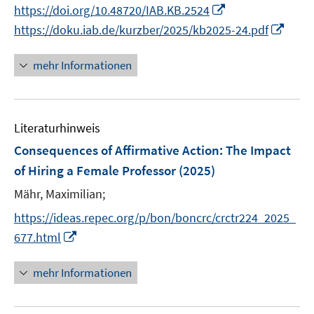
n
f
I
https://doi.org/10.48720/IAB.KB.2524
ö
e
n
n
n
I
https://doku.iab.de/kurzber/2025/kb2025-24.pdf
f
u
e
e
n
n
f
e
u
n
e
n
n
mehr Informationen
m
e
u
e
e
F
m
e
u
n
e
F
m
e
n
e
F
Literaturhinweis
m
s
n
e
F
Consequences of Affirmative Action: The Impact
t
s
n
e
e
of Hiring a Female Professor
(2025)
t
s
n
r
e
t
Mähr, Maximilian;
s
ö
r
e
t
f
https://ideas.repec.org/p/bon/boncrc/crctr224_2025_
ö
r
e
f
I
677.html
f
ö
r
n
n
f
f
ö
e
n
n
mehr Informationen
f
f
n
e
e
n
f
u
n
e
n