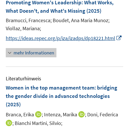
F
Promoting Women's Leadership: What Works,
s
n
e
What Doesn't, and What's Missing
(2025)
t
n
e
Bramucci, Francesca;
Boudet, Ana Maria Munoz;
s
r
t
Viollaz, Mariana;
ö
e
I
https://ideas.repec.org/p/iza/izadps/dp18221.html
f
r
n
f
ö
n
n
mehr Informationen
f
e
e
f
u
n
n
e
e
Literaturhinweis
m
n
F
Women in the top management team: bridging
e
the gender divide in advanced technologies
n
(2025)
s
t
I
I
Branca, Erika
;
Intenza, Marika
;
Doni, Federica
e
n
n
I
;
Bianchi Martini, Silvio;
r
n
n