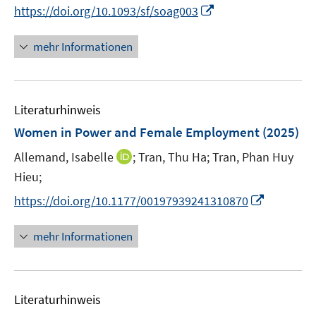
e
n
I
https://doi.org/10.1093/sf/soag003
ö
r
n
n
f
ö
e
n
f
mehr Informationen
f
u
e
n
f
e
u
e
n
m
e
n
e
F
Literaturhinweis
m
n
e
F
Women in Power and Female Employment
(2025)
n
e
s
I
Allemand, Isabelle
;
Tran, Thu Ha;
Tran, Phan Huy
n
t
n
Hieu;
s
e
n
t
I
https://doi.org/10.1177/00197939241310870
r
e
e
n
ö
u
r
n
mehr Informationen
f
e
ö
e
f
m
f
u
n
F
f
e
e
e
n
Literaturhinweis
m
n
n
e