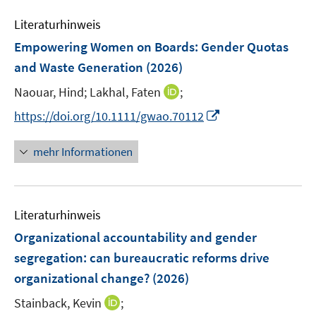
m
f
e
e
F
n
Literaturhinweis
m
n
e
e
F
Empowering Women on Boards: Gender Quotas
n
n
e
and Waste Generation
(2026)
s
n
t
I
Naouar, Hind;
Lakhal, Faten
;
s
e
n
t
I
https://doi.org/10.1111/gwao.70112
r
n
e
n
ö
e
r
n
mehr Informationen
f
u
ö
e
f
e
f
u
n
m
f
e
e
F
n
Literaturhinweis
m
n
e
e
F
Organizational accountability and gender
n
n
e
segregation: can bureaucratic reforms drive
s
n
organizational change?
(2026)
t
s
e
t
I
Stainback, Kevin
;
r