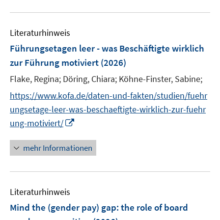
n
n
m
m
f
u
e
e
F
F
n
e
n
n
e
e
e
Literaturhinweis
m
n
n
n
F
Führungsetagen leer - was Beschäftigte wirklich
s
s
e
zur Führung motiviert
(2026)
t
t
n
e
e
Flake, Regina;
Döring, Chiara;
Köhne-Finster, Sabine;
s
r
r
t
https://www.kofa.de/daten-und-fakten/studien/fuehr
ö
ö
e
ungsetage-leer-was-beschaeftigte-wirklich-zur-fuehr
f
f
r
f
I
f
ung-motiviert/
ö
n
n
n
f
e
n
e
mehr Informationen
f
n
e
n
n
u
e
e
n
Literaturhinweis
m
F
Mind the (gender pay) gap: the role of board
e