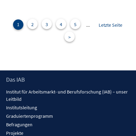
e
n
e
m
n
F
e
1
2
3
4
5
...
Letzte Seite
n
>
s
t
e
r
ö
f
Footer
Das IAB
f
Inhalt
n
Institut für Arbeitsmarkt- und Berufsforschung (IAB) – unser
e
Leitbild
n
Institutsleitung
Graduiertenprogramm
Befragungen
Projekte