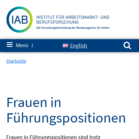
Springe
zum
Inhalt
Suchen nach:
≡
English
Menü
✘
Startseite
Frauen in
Führungspositionen
Frauen in Führungspositionen sind trotz