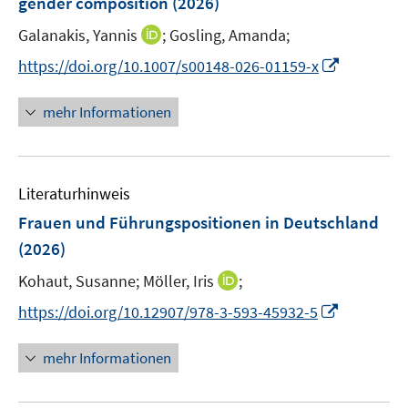
gender composition
(2026)
n
I
Galanakis, Yannis
;
Gosling, Amanda;
s
n
t
I
https://doi.org/10.1007/s00148-026-01159-x
n
e
n
e
r
n
mehr Informationen
u
ö
e
e
f
u
m
f
e
F
n
Literaturhinweis
m
e
e
F
Frauen und Führungspositionen in Deutschland
n
n
e
(2026)
s
n
t
I
Kohaut, Susanne;
Möller, Iris
;
s
e
n
t
I
https://doi.org/10.12907/978-3-593-45932-5
r
n
e
n
ö
e
r
n
mehr Informationen
f
u
ö
e
f
e
f
u
n