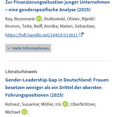
F
Zur Finanzierungssituation junger Unternehmen
n
n
n
e
– eine genderspezifische Analyse
(2025)
s
s
n
t
t
I
Kay, Rosemarie
;
Butkowski, Olivier;
Bijedić-
s
e
e
n
t
Krumm, Teita;
Reiff, Annika;
Nielen, Sebastian;
r
r
n
e
I
https://hdl.handle.net/10419/313011
ö
ö
e
r
n
f
f
u
ö
n
mehr Informationen
f
f
e
f
e
n
n
m
f
u
e
e
F
n
e
n
n
e
e
Literaturhinweis
m
n
n
F
Gender-Leadership-Gap in Deutschland: Frauen
s
e
besetzen weniger als ein Drittel der obersten
t
n
e
Führungspositionen
(2025)
s
r
t
I
Kohaut, Susanne;
Möller, Iris
;
Oberfichtner,
ö
e
n
I
Michael
;
f
r
n