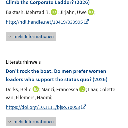
Climb the Corporate Ladder?
t
(2026)
s
e
t
I
I
Baktash, Mehrzad B.
;
Jirjahn, Uwe
;
r
e
n
n
I
http://hdl.handle.net/10419/339995
ö
r
n
n
n
f
ö
e
e
n
f
mehr Informationen
f
u
u
e
n
f
e
e
u
e
n
m
m
e
n
e
F
F
Literaturhinweis
m
n
e
e
F
Don't rock the boat! Do men prefer women
n
n
e
leaders who support the status quo?
(2026)
s
s
n
t
t
I
I
Derks, Belle
;
Manzi, Francesca
;
Laar, Colette
s
e
e
n
n
t
van;
Ellemers, Naomi;
r
r
n
n
e
I
https://doi.org/10.1111/bjso.70053
ö
ö
e
e
r
n
f
f
u
u
ö
n
mehr Informationen
f
f
e
e
f
e