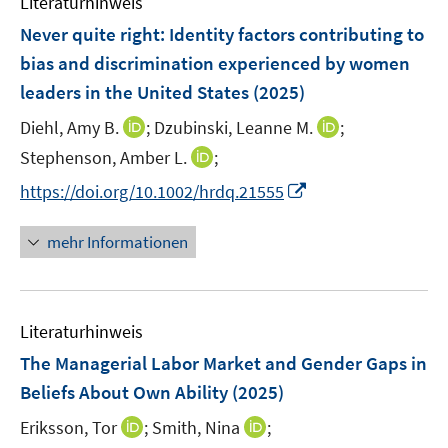
Literaturhinweis
m
n
F
Never quite right: Identity factors contributing to
e
bias and discrimination experienced by women
n
leaders in the United States
(2025)
s
t
I
I
Diehl, Amy B.
;
Dzubinski, Leanne M.
;
e
n
n
I
Stephenson, Amber L.
;
r
n
n
n
I
https://doi.org/10.1002/hrdq.21555
ö
e
e
n
n
f
u
u
e
n
mehr Informationen
f
e
e
u
e
n
m
m
e
u
e
F
F
m
e
n
e
e
F
Literaturhinweis
m
n
n
e
F
The Managerial Labor Market and Gender Gaps in
s
s
n
e
t
t
Beliefs About Own Ability
(2025)
s
n
e
e
t
I
I
Eriksson, Tor
;
Smith, Nina
;
s
r
r
e