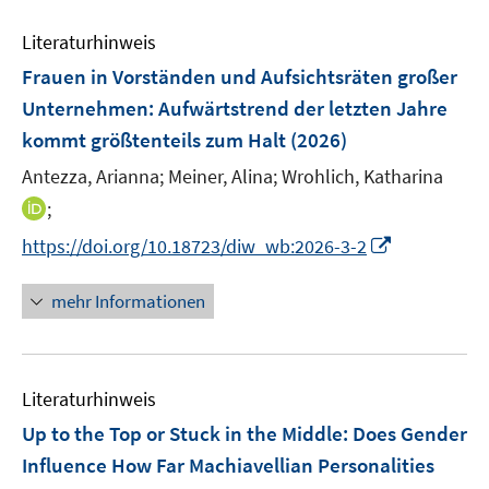
F
F
n
m
m
e
n
n
e
e
e
F
F
Literaturhinweis
m
n
n
n
e
e
F
Frauen in Vorständen und Aufsichtsräten großer
s
s
n
n
e
t
t
Unternehmen: Aufwärtstrend der letzten Jahre
s
s
n
e
e
kommt größtenteils zum Halt
t
t
(2026)
s
r
r
e
e
t
Antezza, Arianna;
Meiner, Alina;
Wrohlich, Katharina
ö
ö
r
r
e
I
;
f
f
ö
ö
r
n
f
f
I
f
f
https://doi.org/10.18723/diw_wb:2026-3-2
ö
n
n
n
n
f
f
f
e
e
e
n
n
n
mehr Informationen
f
u
n
n
e
e
e
n
e
u
n
n
e
m
e
n
F
Literaturhinweis
m
e
F
Up to the Top or Stuck in the Middle: Does Gender
n
e
Influence How Far Machiavellian Personalities
s
n