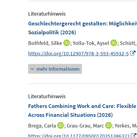
e
f
m
Literaturhinweis
f
F
Geschlechtergerecht gestalten
:
Möglichkei
n
e
Sozialpolitik
(2026)
e
n
n
Bothfeld, Silke
;
Yollu-Tok, Aysel
;
Schütt,
I
I
s
n
n
https://doi.org/10.12907/978-3-593-45932-5
t
n
n
e
mehr Informationen
e
e
r
u
u
ö
e
e
f
f
m
m
Literaturhinweis
f
f
F
F
Fathers Combining Work and Care: Flexibl
n
e
e
Across Financial Situations
(2026)
e
n
n
n
Brega, Carla
;
Grau-Grau, Marc
;
Yerkes, M
I
I
s
s
n
n
https://doi.org/10.1177/09500170251386322