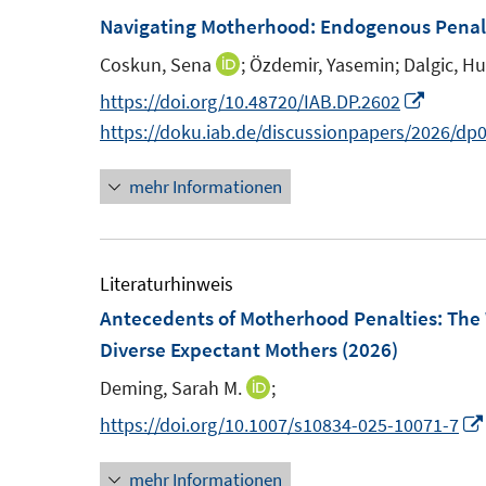
ö
F
F
Navigating Motherhood: Endogenous Penalt
f
f
e
e
n
f
Coskun, Sena
;
Özdemir, Yasemin;
Dalgic, H
I
n
n
e
n
n
I
https://doi.org/10.48720/IAB.DP.2602
s
s
n
e
n
n
https://doku.iab.de/discussionpapers/2026/dp
t
t
n
e
n
e
e
mehr Informationen
u
e
r
r
e
u
ö
ö
m
e
f
f
F
m
Literaturhinweis
f
f
e
F
Antecedents of Motherhood Penalties: The 
n
n
n
e
Diverse Expectant Mothers
(2026)
e
e
s
n
n
n
Deming, Sarah M.
;
I
t
s
n
https://doi.org/10.1007/s10834-025-10071-7
e
t
n
r
e
mehr Informationen
e