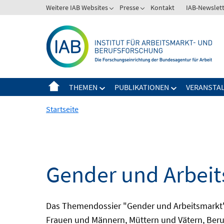
Springe
Weitere IAB Websites
Presse
Kontakt
IAB-Newslet
zum
Inhalt
THEMEN
PUBLIKATIONEN
VERANSTA
Startseite
Gender und Arbei
Das Themendossier "Gender und Arbeitsmarkt" 
Frauen und Männern, Müttern und Vätern, Beru