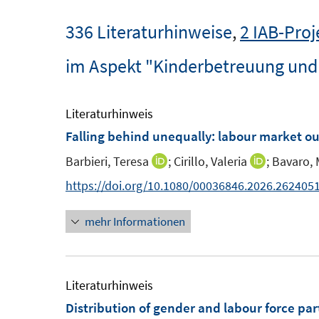
336 Literaturhinweise
,
2 IAB-Proj
im Aspekt "Kinderbetreuung und
Literaturhinweis
Falling behind unequally: labour market out
Barbieri, Teresa
;
Cirillo, Valeria
;
Bavaro, 
I
I
n
n
https://doi.org/10.1080/00036846.2026.262405
n
n
mehr Informationen
e
e
u
u
e
e
m
m
Literaturhinweis
F
F
Distribution of gender and labour force par