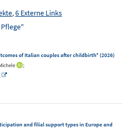
ekte
,
6 Externe Links
 Pflege"
comes of Italian couples after childbirth*
(2026)
Michele
;
I
n
I
1
n
n
e
n
u
e
e
u
m
e
F
m
ticipation and filial support types in Europe and