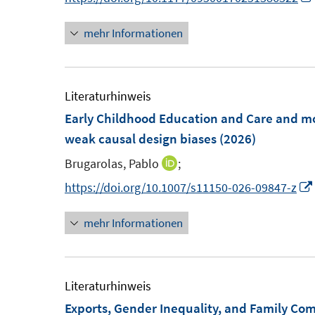
t
t
n
n
e
e
mehr Informationen
e
e
r
r
u
u
ö
ö
e
e
f
f
m
m
Literaturhinweis
f
f
F
F
Early Childhood Education and Care and mot
n
n
e
e
weak causal design biases
(2026)
e
e
n
n
n
n
Brugarolas, Pablo
;
I
s
s
n
https://doi.org/10.1007/s11150-026-09847-z
t
t
n
e
e
mehr Informationen
e
r
r
u
ö
ö
e
f
f
m
Literaturhinweis
f
f
F
Exports, Gender Inequality, and Family C
n
n