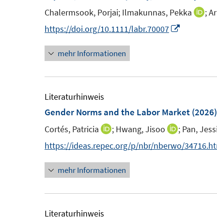
e
e
e
Chalermsook, Porjai;
Ilmakunnas, Pekka
;
Ar
I
n
n
n
n
I
https://doi.org/10.1111/labr.70007
s
n
n
t
mehr Informationen
e
n
e
u
e
r
e
u
ö
m
e
Literaturhinweis
f
F
m
Gender Norms and the Labor Market
(2026)
f
e
F
n
Cortés, Patricia
;
Hwang, Jisoo
;
Pan, Jess
I
I
n
e
e
n
n
https://ideas.repec.org/p/nbr/nberwo/34716.h
s
n
n
n
n
t
s
mehr Informationen
e
e
e
t
u
u
r
e
e
e
ö
r
m
m
Literaturhinweis
f