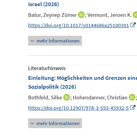
e
e
Israel
(2026)
n
n
Batur, Zeynep Zümer
;
Vermunt, Jeroen K.
I
s
s
n
https://doi.org/10.1017/s0144686x25100391
t
t
n
e
e
mehr Informationen
e
r
r
u
ö
ö
e
f
f
m
Literaturhinweis
f
f
F
Einleitung: Möglichkeiten und Grenzen ein
n
n
e
Sozialpolitik
(2026)
e
e
n
n
n
Bothfeld, Silke
;
Hohendanner, Christian
I
I
s
n
https://doi.org/10.12907/978-3-593-45932-5
t
n
e
mehr Informationen
e
r
u
ö