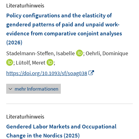
n
n
Literaturhinweis
m
e
F
Policy configurations and the elasticity of
n
e
gendered patterns of paid and unpaid work-
n
evidence from comparative conjoint analyses
s
(2026)
t
e
I
Stadelmann-Steffen, Isabelle
;
Oehrli, Dominique
r
n
I
I
;
Lütolf, Meret
;
ö
n
n
n
I
f
https://doi.org/10.1093/sf/soag038
e
n
n
n
f
u
e
e
n
n
mehr Informationen
e
u
u
e
e
m
e
e
u
n
F
m
m
e
e
F
F
Literaturhinweis
m
n
e
e
F
Gendered Labor Markets and Occupational
s
n
n
e
t
Change in the Nordics
(2025)
s
s