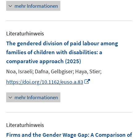
ö
e
n
f
f
mehr Informationen
e
e
f
u
e
n
n
m
m
f
e
u
e
e
F
F
n
m
e
n
n
e
e
e
F
Literaturhinweis
m
n
n
n
e
F
The gendered division of paid labour among
s
s
n
e
t
t
families of children with disabilities: a
s
n
e
e
comparative approach
t
(2025)
s
r
r
e
t
Noa, Israeli;
Dafna, Gelbgiser;
Haya, Stier;
ö
ö
r
e
I
f
f
https://doi.org/10.1162/euso.a.83
ö
r
n
f
f
f
ö
n
n
n
mehr Informationen
f
f
e
e
e
n
f
u
n
n
e
n
e
n
e
Literaturhinweis
m
n
F
Firms and the Gender Wage Gap: A Comparison of