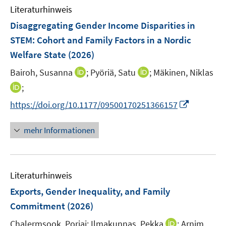
Literaturhinweis
Disaggregating Gender Income Disparities in
STEM: Cohort and Family Factors in a Nordic
Welfare State
(2026)
I
I
Bairoh, Susanna
;
Pyöriä, Satu
;
Mäkinen, Niklas
n
n
I
;
n
n
n
I
https://doi.org/10.1177/09500170251366157
e
e
n
n
u
u
e
n
mehr Informationen
e
e
u
e
m
m
e
u
F
F
m
e
e
e
F
Literaturhinweis
m
n
n
e
F
Exports, Gender Inequality, and Family
s
s
n
e
t
t
Commitment
(2026)
s
n
e
e
t
I
Chalermsook, Porjai;
Ilmakunnas, Pekka
;
Arnim,
s