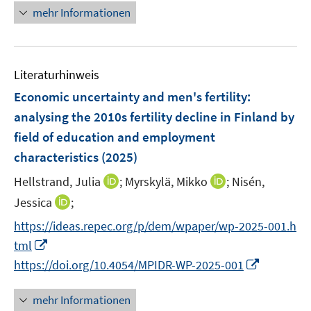
u
ö
e
e
n
n
n
f
mehr Informationen
f
f
e
f
n
n
e
e
e
n
n
n
m
f
n
n
u
e
e
e
F
n
e
n
n
n
e
e
Literaturhinweis
m
n
n
F
Economic uncertainty and men's fertility:
s
e
analysing the 2010s fertility decline in Finland by
t
n
e
field of education and employment
s
r
characteristics
(2025)
t
ö
e
I
I
Hellstrand, Julia
;
Myrskylä, Mikko
;
Nisén,
f
r
n
n
f
I
Jessica
;
ö
n
n
n
n
f
https://ideas.repec.org/p/dem/wpaper/wp-2025-001.h
e
e
e
n
f
I
tml
u
u
n
e
n
n
I
e
e
https://doi.org/10.4054/MPIDR-WP-2025-001
u
e
n
n
m
m
e
n
e
n
F
F
mehr Informationen
m
u