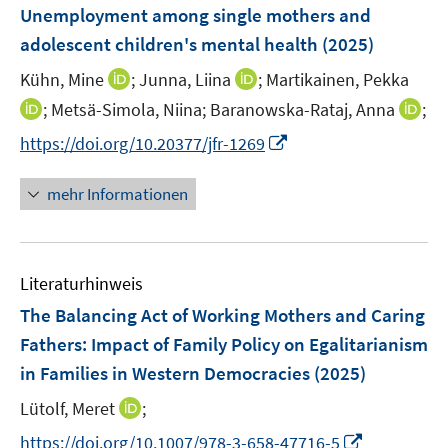
e
F
Unemployment among single mothers and
s
s
n
e
t
t
adolescent children's mental health
(2025)
s
n
e
e
t
I
I
Kühn, Mine
;
Junna, Liina
;
Martikainen, Pekka
s
r
r
e
n
n
t
I
I
;
Metsä-Simola, Niina;
Baranowska-Rataj, Anna
;
ö
ö
r
n
n
e
n
n
f
f
I
https://doi.org/10.20377/jfr-1269
ö
e
e
r
n
n
f
f
n
f
u
u
ö
e
e
n
n
n
f
mehr Informationen
e
e
f
u
u
e
e
e
n
m
m
f
e
e
n
n
u
e
F
F
n
m
m
e
n
e
e
e
F
F
Literaturhinweis
m
n
n
n
e
e
F
The Balancing Act of Working Mothers and Caring
s
s
n
n
e
t
t
Fathers
:
Impact of Family Policy on Egalitarianism
s
s
n
e
e
in Families in Western Democracies
t
(2025)
t
s
r
r
e
e
t
I
Lütolf, Meret
;
ö
ö
r
r
e
n
f
f
I
https://doi.org/10.1007/978-3-658-47716-5
ö
ö