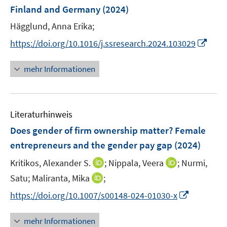
n
Finland and Germany
(2024)
s
t
Hägglund, Anna Erika;
e
I
https://doi.org/10.1016/j.ssresearch.2024.103029
r
n
ö
n
mehr Informationen
f
e
f
u
n
e
e
Literaturhinweis
m
n
F
Does gender of firm ownership matter? Female
e
entrepreneurs and the gender pay gap
(2024)
n
I
I
Kritikos, Alexander S.
;
Nippala, Veera
;
Nurmi,
s
n
n
t
I
Satu;
Maliranta, Mika
;
n
n
e
n
I
https://doi.org/10.1007/s00148-024-01030-x
e
e
r
n
n
u
u
ö
e
n
mehr Informationen
e
e
f
u