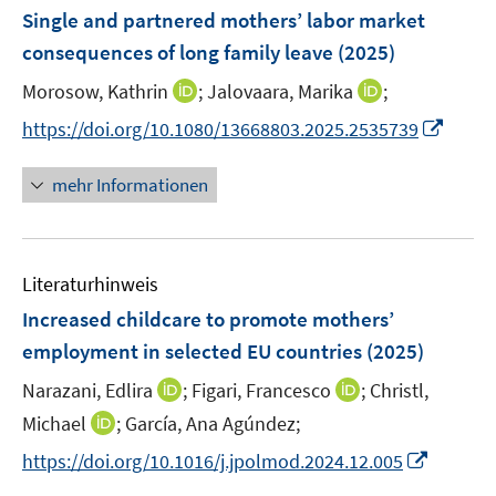
e
F
Single and partnered mothers’ labor market
s
s
n
e
t
t
consequences of long family leave
(2025)
s
n
e
e
t
I
I
Morosow, Kathrin
;
Jalovaara, Marika
;
s
r
r
e
n
n
t
I
https://doi.org/10.1080/13668803.2025.2535739
ö
ö
r
n
n
e
n
f
f
ö
e
e
r
n
f
f
mehr Informationen
f
u
u
ö
e
n
n
f
e
e
f
u
e
e
n
m
m
f
e
n
n
e
F
F
n
Literaturhinweis
m
n
e
e
e
F
Increased childcare to promote mothers’
n
n
n
e
employment in selected EU countries
(2025)
s
s
n
t
t
I
I
Narazani, Edlira
;
Figari, Francesco
;
Christl,
s
e
e
n
n
t
I
Michael
;
García, Ana Agúndez;
r
r
n
n
e
n
I
https://doi.org/10.1016/j.jpolmod.2024.12.005
ö
ö
e
e
r
n
n
f
f
u
u