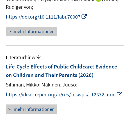
r
r
e
n
t
Rudiger von;
ö
ö
r
n
e
f
f
I
https://doi.org/10.1111/labr.70007
ö
e
r
f
f
n
f
u
ö
n
n
n
f
mehr Informationen
e
f
e
e
e
n
m
f
n
n
u
e
F
n
e
n
e
e
Literaturhinweis
m
n
n
F
Life-Cycle Effects of Public Childcare: Evidence
s
e
on Children and Their Parents
(2026)
t
n
e
Silliman, Mikko;
Mäkinen, Juuso;
s
r
t
I
https://ideas.repec.org/p/ces/ceswps/_12372.html
ö
e
n
f
r
n
mehr Informationen
f
ö
e
n
f
u
e
f
e