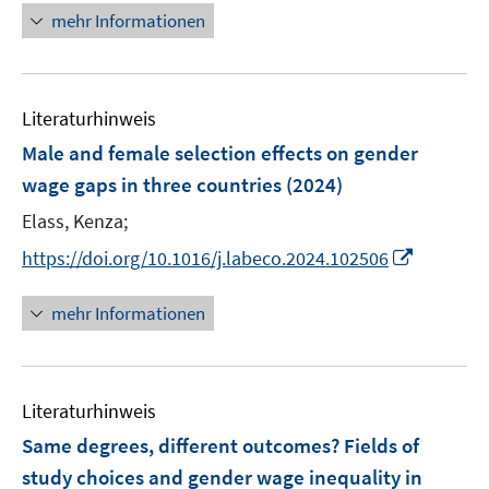
e
e
r
n
n
f
mehr Informationen
f
u
u
ö
e
e
n
f
e
e
f
n
u
e
n
m
m
f
e
n
e
F
F
n
Literaturhinweis
m
n
e
e
e
F
Male and female selection effects on gender
n
n
n
e
wage gaps in three countries
(2024)
s
s
n
t
t
Elass, Kenza;
s
e
e
t
I
https://doi.org/10.1016/j.labeco.2024.102506
r
r
e
n
ö
ö
r
n
mehr Informationen
f
f
ö
e
f
f
f
u
n
n
f
e
e
e
n
Literaturhinweis
m
n
n
e
F
Same degrees, different outcomes? Fields of
n
e
study choices and gender wage inequality in