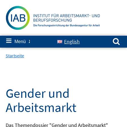
Springe
zum
Inhalt
Suchen nach:
≡
English
Menü
✘
Startseite
Gender und
Arbeitsmarkt
Das Themendossier "Gender und Arbeitsmarkt"