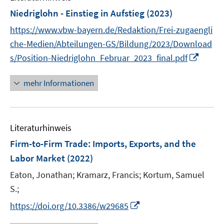
n
e
e
e
F
Niedriglohn - Einstieg in Aufstieg
(2023)
s
n
n
n
e
t
https://www.vbw-bayern.de/Redaktion/Frei-zugaengli
s
s
s
n
e
t
t
t
che-Medien/Abteilungen-GS/Bildung/2023/Download
s
r
e
e
e
I
s/Position-Niedriglohn_Februar_2023_final.pdf
t
ö
r
r
r
n
e
f
ö
ö
ö
n
r
mehr Informationen
f
f
f
f
e
ö
n
f
f
f
u
f
e
n
n
n
e
f
n
e
e
e
Literaturhinweis
m
n
n
n
n
F
e
Firm-to-Firm Trade: Imports, Exports, and the
e
n
Labor Market
(2022)
n
Eaton, Jonathan;
Kramarz, Francis;
Kortum, Samuel
s
t
S.;
e
I
https://doi.org/10.3386/w29685
r
n