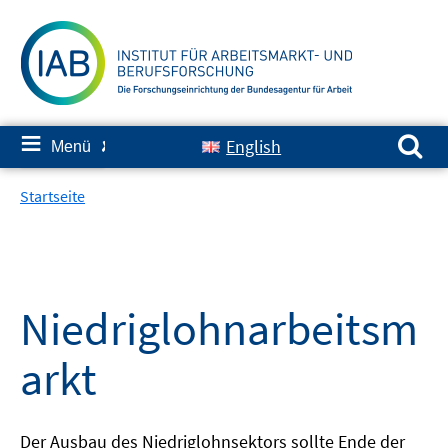
Springe
zum
Inhalt
Suchen nach:
≡
English
Menü
✘
Startseite
Niedriglohnarbeitsm
arkt
Der Ausbau des Niedriglohnsektors sollte Ende der