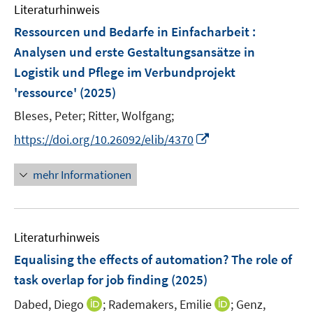
e
F
Literaturhinweis
m
n
e
F
Ressourcen und Bedarfe in Einfacharbeit :
n
e
Analysen und erste Gestaltungsansätze in
s
n
Logistik und Pflege im Verbundprojekt
t
s
e
'ressource'
(2025)
t
r
e
Bleses, Peter;
Ritter, Wolfgang;
ö
r
I
f
https://doi.org/10.26092/elib/4370
ö
n
f
f
n
n
mehr Informationen
f
e
e
n
u
n
e
e
n
Literaturhinweis
m
F
Equalising the effects of automation? The role of
e
task overlap for job finding
(2025)
n
I
I
Dabed, Diego
;
Rademakers, Emilie
;
Genz,
s