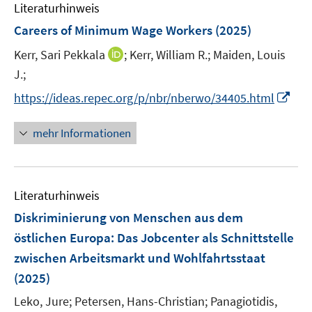
e
n
Literaturhinweis
m
n
e
F
Careers of Minimum Wage Workers
(2025)
n
e
I
Kerr, Sari Pekkala
;
Kerr, William R.;
Maiden, Louis
n
n
J.;
s
n
t
I
https://ideas.repec.org/p/nbr/nberwo/34405.html
e
e
n
u
r
n
mehr Informationen
e
ö
e
m
f
u
F
f
e
e
n
Literaturhinweis
m
n
e
F
Diskriminierung von Menschen aus dem
s
n
e
östlichen Europa
:
Das Jobcenter als Schnittstelle
t
n
e
zwischen Arbeitsmarkt und Wohlfahrtsstaat
s
r
(2025)
t
ö
e
Leko, Jure;
Petersen, Hans-Christian;
Panagiotidis,
f