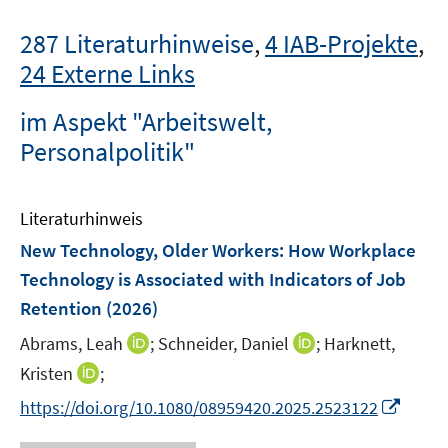
287 Literaturhinweise
,
4 IAB-Projekte
,
24 Externe Links
im Aspekt "Arbeitswelt,
Personalpolitik"
Literaturhinweis
New Technology, Older Workers: How Workplace
Technology is Associated with Indicators of Job
Retention
(2026)
I
I
Abrams, Leah
;
Schneider, Daniel
;
Harknett,
n
n
I
Kristen
;
n
n
n
I
https://doi.org/10.1080/08959420.2025.2523122
e
e
n
n
u
u
e