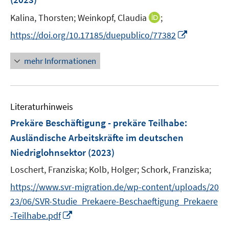
s
t
I
Kalina, Thorsten;
Weinkopf, Claudia
;
e
n
I
https://doi.org/10.17185/duepublico/77382
r
n
n
ö
e
n
mehr Informationen
f
u
e
f
e
u
n
m
e
e
F
Literaturhinweis
m
n
e
F
Prekäre Beschäftigung - prekäre Teilhabe
:
n
e
Ausländische Arbeitskräfte im deutschen
s
n
Niedriglohnsektor
(2023)
t
s
e
t
Loschert, Franziska;
Kolb, Holger;
Schork, Franziska;
r
e
https://www.svr-migration.de/wp-content/uploads/20
ö
r
23/06/SVR-Studie_Prekaere-Beschaeftigung_Prekaere
f
ö
f
I
-Teilhabe.pdf
f
n
n