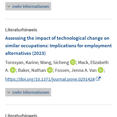
f
e
n
mehr Informationen
n
n
e
e
u
n
e
Literaturhinweis
m
F
Assessing the impact of technological change on
e
similar occupations: Implications for employment
n
alternatives
(2023)
s
t
I
Torosyan, Karine;
Wang, Sicheng
;
Mack, Elizabeth
e
n
I
I
I
A.
;
Baker, Nathan
;
Fossen, Jenna A. Van
;
r
n
n
n
n
I
https://doi.org/10.1371/journal.pone.0291428
ö
e
n
n
n
n
f
u
e
e
e
n
mehr Informationen
f
e
u
u
u
e
n
m
e
e
e
u
e
F
m
m
m
e
n
e
F
F
F
Literaturhinweis
m