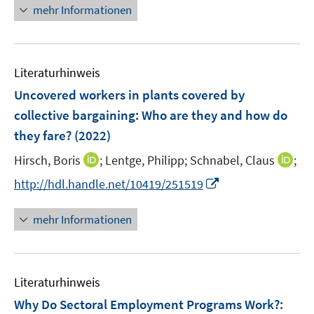
ö
n
mehr Informationen
f
e
f
u
n
e
e
Literaturhinweis
m
n
F
Uncovered workers in plants covered by
e
collective bargaining: Who are they and how do
n
they fare?
(2022)
s
t
I
I
Hirsch, Boris
;
Lentge, Philipp;
Schnabel, Claus
;
e
n
n
I
http://hdl.handle.net/10419/251519
r
n
n
n
ö
e
e
n
mehr Informationen
f
u
u
e
f
e
e
u
n
m
m
e
e
F
F
Literaturhinweis
m
n
e
e
F
Why Do Sectoral Employment Programs Work?
:
n
n