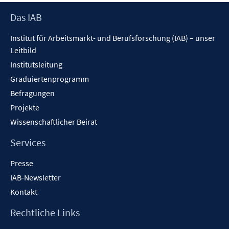
f
Footer
Das IAB
f
Inhalt
n
Institut für Arbeitsmarkt- und Berufsforschung (IAB) – unser
e
Leitbild
n
Institutsleitung
Graduiertenprogramm
Befragungen
Projekte
Wissenschaftlicher Beirat
Services
Presse
IAB-Newsletter
Kontakt
Rechtliche Links