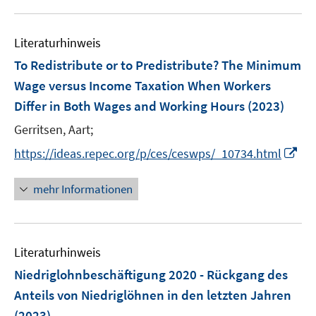
m
m
u
n
e
F
F
e
n
e
e
Literaturhinweis
m
s
n
n
F
To Redistribute or to Predistribute? The Minimum
t
s
s
e
e
Wage versus Income Taxation When Workers
t
t
n
r
e
e
Differ in Both Wages and Working Hours
(2023)
s
ö
r
r
t
Gerritsen, Aart;
f
ö
ö
e
f
I
https://ideas.repec.org/p/ces/ceswps/_10734.html
f
f
r
n
n
f
f
ö
e
n
n
n
mehr Informationen
f
n
e
e
e
f
u
n
n
n
e
e
Literaturhinweis
m
n
F
Niedriglohnbeschäftigung 2020 - Rückgang des
e
Anteils von Niedriglöhnen in den letzten Jahren
n
(2023)