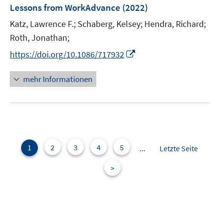
e
Lessons from WorkAdvance
(2022)
s
s
n
t
t
Katz, Lawrence F.;
Schaberg, Kelsey;
Hendra, Richard;
s
e
e
t
Roth, Jonathan;
r
r
e
I
https://doi.org/10.1086/717932
ö
ö
r
n
f
f
ö
n
mehr Informationen
f
f
f
e
n
n
f
u
e
e
n
e
n
n
e
m
n
F
e
1
2
3
4
5
...
Letzte Seite
n
>
s
t
e
r
ö