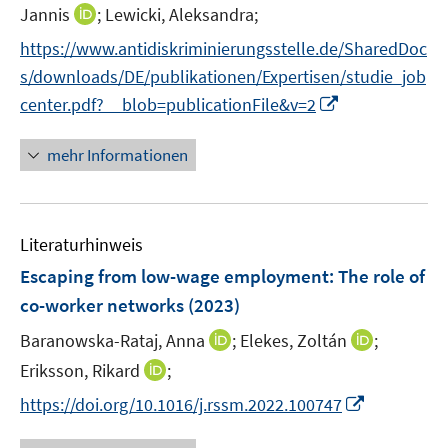
r
I
f
Jannis
;
Lewicki, Aleksandra;
ö
n
n
https://www.antidiskriminierungsstelle.de/SharedDoc
f
n
e
f
s/downloads/DE/publikationen/Expertisen/studie_job
e
n
n
I
center.pdf?__blob=publicationFile&v=2
u
e
n
e
n
n
mehr Informationen
m
e
F
u
e
e
n
Literaturhinweis
m
s
F
Escaping from low-wage employment: The role of
t
e
e
co-worker networks
(2023)
n
r
I
I
Baranowska-Rataj, Anna
;
Elekes, Zoltán
;
s
ö
n
n
t
I
Eriksson, Rikard
;
f
n
n
e
n
f
I
https://doi.org/10.1016/j.rssm.2022.100747
e
e
r
n
n
n
u
u
ö
e
e