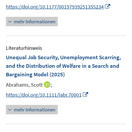
e
n
t
I
https://doi.org/10.1177/00197939251355234
r
n
e
n
ö
e
r
n
mehr Informationen
f
u
ö
e
f
e
f
u
n
m
f
e
e
F
n
Literaturhinweis
m
n
e
e
F
Unequal Job Security, Unemployment Scarring,
n
n
e
and the Distribution of Welfare in a Search and
s
n
Bargaining Model
t
(2025)
s
e
t
I
Abrahams, Scott
;
r
e
n
I
https://doi.org/10.1111/labr.70001
ö
r
n
n
f
ö
e
n
f
mehr Informationen
f
u
e
n
f
e
u
e
n
m
e
n