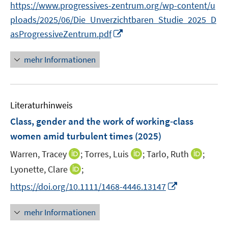
n
n
n
f
https://www.progressives-zentrum.org/wp-content/u
e
e
n
n
ploads/2025/06/Die_Unverzichtbaren_Studie_2025_D
n
n
e
e
I
asProgressiveZentrum.pdf
u
n
n
e
n
mehr Informationen
m
e
F
u
e
e
n
Literaturhinweis
m
s
F
Class, gender and the work of working‐class
t
e
women amid turbulent times
(2025)
e
n
r
I
I
I
Warren, Tracey
;
Torres, Luis
;
Tarlo, Ruth
;
s
ö
n
n
n
t
I
Lyonette, Clare
;
f
n
n
n
e
n
I
f
https://doi.org/10.1111/1468-4446.13147
e
e
e
r
n
n
n
u
u
u
ö
e
n
e
mehr Informationen
e
e
e
f
u
e
n
m
m
m
f