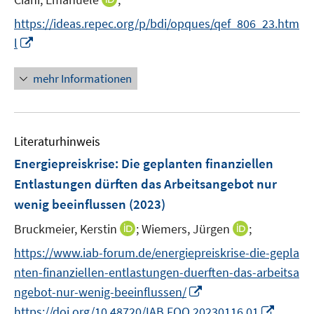
f
n
n
r
e
e
n
n
https://ideas.repec.org/p/bdi/opques/qef_806_23.htm
ö
n
r
n
e
I
l
f
ö
e
n
n
f
f
u
n
mehr Informationen
n
f
e
e
e
n
m
u
n
e
F
e
n
e
Literaturhinweis
m
n
F
Energiepreiskrise: Die geplanten finanziellen
s
e
Entlastungen dürften das Arbeitsangebot nur
t
n
e
wenig beeinflussen
(2023)
s
r
t
I
I
Bruckmeier, Kerstin
;
Wiemers, Jürgen
;
ö
e
n
n
f
https://www.iab-forum.de/energiepreiskrise-die-gepla
r
n
n
f
nten-finanziellen-entlastungen-duerften-das-arbeitsa
ö
e
e
n
I
ngebot-nur-wenig-beeinflussen/
f
u
u
e
n
I
f
https://doi.org/10.48720/IAB.FOO.20230116.01
e
e