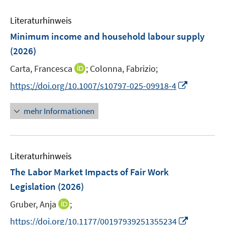
m
e
F
Literaturhinweis
m
e
F
Minimum income and household labour supply
n
e
(2026)
s
n
t
I
Carta, Francesca
;
Colonna, Fabrizio;
s
e
n
t
I
https://doi.org/10.1007/s10797-025-09918-4
r
n
e
n
ö
e
r
n
mehr Informationen
f
u
ö
e
f
e
f
u
n
m
f
e
e
F
n
Literaturhinweis
m
n
e
e
F
The Labor Market Impacts of Fair Work
n
n
e
Legislation
(2026)
s
n
t
I
Gruber, Anja
;
s
e
n
t
I
https://doi.org/10.1177/00197939251355234
r