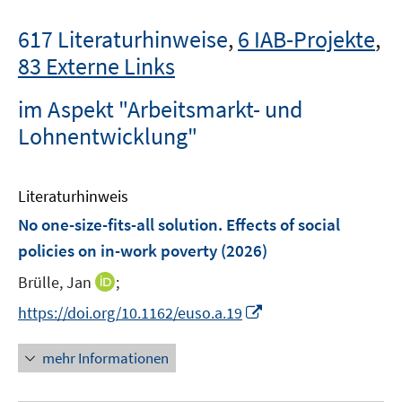
617 Literaturhinweise
,
6 IAB-Projekte
,
83 Externe Links
im Aspekt "Arbeitsmarkt- und
Lohnentwicklung"
Literaturhinweis
No one-size-fits-all solution. Effects of social
policies on in-work poverty
(2026)
I
Brülle, Jan
;
n
I
https://doi.org/10.1162/euso.a.19
n
n
e
n
mehr Informationen
u
e
e
u