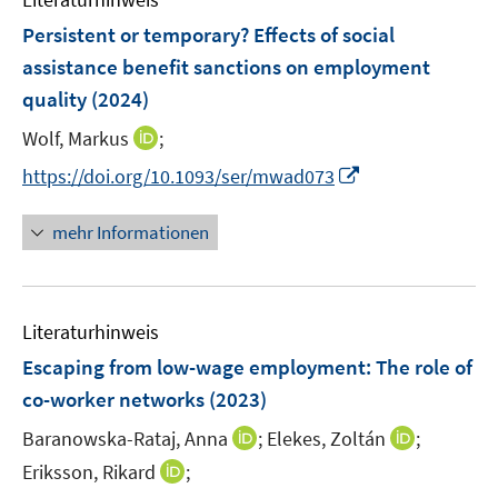
m
n
e
F
Persistent or temporary? Effects of social
n
e
assistance benefit sanctions on employment
s
n
quality
(2024)
t
s
e
t
I
Wolf, Markus
;
r
e
n
I
https://doi.org/10.1093/ser/mwad073
ö
r
n
n
f
ö
e
n
f
mehr Informationen
f
u
e
n
f
e
u
e
n
m
e
n
e
F
Literaturhinweis
m
n
e
F
Escaping from low-wage employment: The role of
n
e
co-worker networks
(2023)
s
n
t
I
I
Baranowska-Rataj, Anna
;
Elekes, Zoltán
;
s
e
n
n
t
I
Eriksson, Rikard
;
r
n
n
e
n