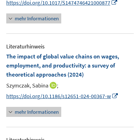
f
I
https://doi.org/10.1017/S1474746421000877
ö
r
n
f
n
f
ö
e
n
n
f
mehr Informationen
f
u
e
e
n
f
e
n
u
e
n
m
e
n
e
F
Literaturhinweis
m
n
e
F
The impact of global value chains on wages,
n
e
employment, and productivity: a survey of
s
n
theoretical approaches
t
(2024)
s
e
t
I
Szymczak, Sabina
;
r
e
n
I
https://doi.org/10.1186/s12651-024-00367-w
ö
r
n
n
f
ö
e
n
f
mehr Informationen
f
u
e
n
f
e
u
e
n
m
e
n
e
F
Literaturhinweis