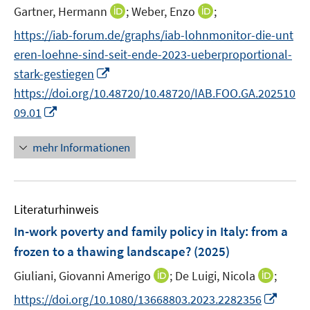
t
f
I
I
Gartner, Hermann
;
Weber, Enzo
;
f
e
n
n
n
f
https://iab-forum.de/graphs/iab-lohnmonitor-die-unt
r
e
n
n
n
eren-loehne-sind-seit-ende-2023-ueberproportional-
ö
n
e
e
e
I
stark-gestiegen
f
u
u
n
n
f
https://doi.org/10.48720/10.48720/IAB.FOO.GA.202510
e
e
n
n
I
m
m
09.01
e
e
n
F
F
u
n
n
e
e
mehr Informationen
e
e
n
n
m
u
s
s
F
e
t
t
e
Literaturhinweis
m
e
e
n
F
r
r
In-work poverty and family policy in Italy: from a
s
e
ö
ö
frozen to a thawing landscape?
(2025)
t
n
f
f
e
I
I
Giuliani, Giovanni Amerigo
;
De Luigi, Nicola
;
s
f
f
r
n
n
t
n
n
I
https://doi.org/10.1080/13668803.2023.2282356
ö
n
n
e
e
e