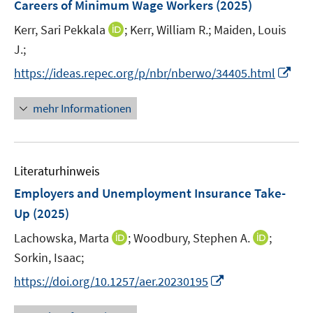
F
Careers of Minimum Wage Workers
(2025)
n
e
s
I
Kerr, Sari Pekkala
;
Kerr, William R.;
Maiden, Louis
n
t
n
J.;
s
e
n
t
I
https://ideas.repec.org/p/nbr/nberwo/34405.html
r
e
e
n
ö
u
r
n
mehr Informationen
f
e
ö
e
f
m
f
u
n
F
f
e
e
e
n
Literaturhinweis
m
n
n
e
F
Employers and Unemployment Insurance Take-
s
n
e
Up
(2025)
t
n
e
I
I
Lachowska, Marta
;
Woodbury, Stephen A.
;
s
r
n
n
t
Sorkin, Isaac;
ö
n
n
e
I
f
https://doi.org/10.1257/aer.20230195
e
e
r
n
f
u
u
ö
n