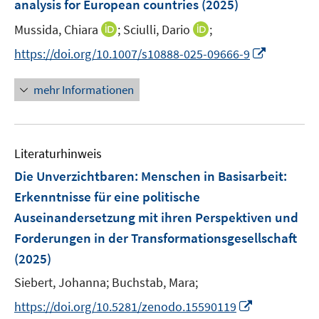
analysis for European countries
(2025)
s
n
t
I
I
Mussida, Chiara
;
Sciulli, Dario
;
s
e
n
n
t
I
https://doi.org/10.1007/s10888-025-09666-9
r
n
n
e
n
ö
e
e
r
n
mehr Informationen
f
u
u
ö
e
f
e
e
f
u
n
m
m
f
e
e
F
F
n
Literaturhinweis
m
n
e
e
e
F
Die Unverzichtbaren: Menschen in Basisarbeit
:
n
n
n
e
Erkenntnisse für eine politische
s
s
n
Auseinandersetzung mit ihren Perspektiven und
t
t
s
e
e
Forderungen in der Transformationsgesellschaft
t
r
r
e
(2025)
ö
ö
r
Siebert, Johanna;
Buchstab, Mara;
f
f
ö
f
f
I
https://doi.org/10.5281/zenodo.15590119
f