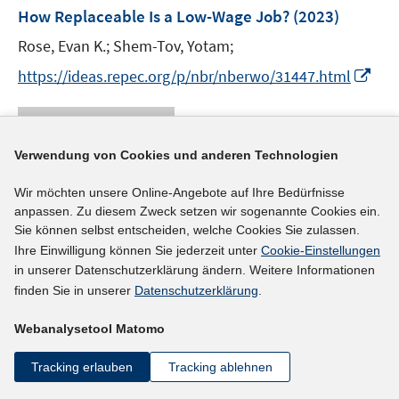
e
F
How Replaceable Is a Low-Wage Job?
(2023)
n
e
Rose, Evan K.;
Shem-Tov, Yotam;
n
I
s
https://ideas.repec.org/p/nbr/nberwo/31447.html
n
t
n
e
mehr Informationen
e
r
Verwendung von Cookies und anderen Technologien
u
ö
e
f
Wir möchten unsere Online-Angebote auf Ihre Bedürfnisse
Literaturhinweis
m
f
anpassen. Zu diesem Zweck setzen wir sogenannte Cookies ein.
F
n
Would Broadening the UI Tax Base Help Low-
Sie können selbst entscheiden, welche Cookies Sie zulassen.
e
e
Ihre Einwilligung können Sie jederzeit unter
Cookie-Einstellungen
Income Workers?
(2022)
n
n
in unserer Datenschutzerklärung ändern. Weitere Informationen
I
I
Duggan, Mark
;
Johnston, Andrew C.
;
Guo,
s
finden Sie in unserer
Datenschutzerklärung
.
n
n
t
I
Audrey
;
n
n
e
Webanalysetool Matomo
n
I
https://ideas.repec.org/p/iza/izadps/dp15020.html
e
e
r
n
n
Tracking erlauben
Tracking ablehnen
u
u
ö
e
n
mehr Informationen
e
e
f
u