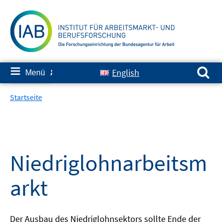
Springe
zum
Inhalt
Suchen nach:
≡
English
Menü
✘
Startseite
Niedriglohnarbeitsm
arkt
Der Ausbau des Niedriglohnsektors sollte Ende der