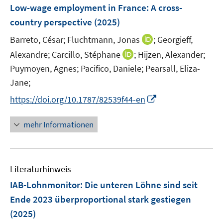
e
F
Low-wage employment in France
:
A cross-
n
e
country perspective
(2025)
s
n
t
I
Barreto, César;
Fluchtmann, Jonas
;
Georgieff,
s
e
n
t
I
Alexandre;
Carcillo, Stéphane
;
Hijzen, Alexander;
r
n
e
n
Puymoyen, Agnes;
Pacifico, Daniele;
Pearsall, Eliza-
ö
e
r
n
Jane;
f
u
ö
e
f
I
e
https://doi.org/10.1787/82539f44-en
f
u
n
n
m
f
e
e
n
F
n
mehr Informationen
m
n
e
e
e
F
u
n
n
e
e
s
n
Literaturhinweis
m
t
s
F
e
IAB-Lohnmonitor: Die unteren Löhne sind seit
t
e
r
e
Ende 2023 überproportional stark gestiegen
n
ö
r
(2025)
s
f
ö