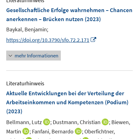
Literaturhinweis
m
n
n
n
F
Gesellschaftliche Erfolge wahrnehmen – Chancen
s
s
e
anerkennen – Brücken nutzen
(2023)
t
t
n
e
e
Baykal, Benjamin;
s
r
r
t
I
https://doi.org/10.3790/sfo.72.2.171
ö
ö
e
n
f
f
r
n
mehr Informationen
f
f
ö
e
n
n
f
u
e
e
f
e
n
n
n
Literaturhinweis
m
e
F
Aktuelle Entwicklungen bei der Verteilung der
n
e
Arbeitseinkommen und Kompetenzen (Podium)
n
(2023)
s
t
I
I
Bellmann, Lutz
;
Dustmann, Christian
;
Biewen,
e
n
n
I
I
Martin
;
Fanfani, Bernardo
;
Oberfichtner,
r
n
n
n
n