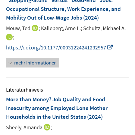
“Stepping-Stone” versus “Dead-End” Jobs:
e
Occupational Structure, Work Experience, and
n
Mobility Out of Low-Wage Jobs
(2024)
s
t
I
Mouw, Ted
;
Kalleberg, Arne L.;
Schultz, Michael A.
e
n
I
;
r
n
n
I
https://doi.org/10.1177/00031224241232957
ö
e
n
n
f
u
e
n
mehr Informationen
f
e
u
e
n
m
e
u
e
F
m
e
n
e
F
Literaturhinweis
m
n
e
F
More than Money? Job Quality and Food
s
n
e
t
Insecurity among Employed Lone Mother
s
n
e
Households in the United States
t
(2024)
s
r
e
t
I
Sheely, Amanda
;
ö
r
e
n