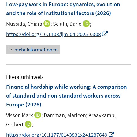
F
Low-pay work in Europe: dynamics, evolution
e
and the role of institutional factors
(2026)
n
I
I
Mussida, Chiara
;
Sciulli, Dario
;
s
n
n
t
I
https://doi.org/10.1108/ijm-04-2025-0308
n
n
e
n
e
e
r
n
mehr Informationen
u
u
ö
e
e
e
f
u
m
m
f
e
F
F
n
Literaturhinweis
m
e
e
e
F
Financial hardship while working: A comparison
n
n
n
e
of standard and non-standard workers across
s
s
n
Europe
(2026)
t
t
s
e
e
t
I
Visser, Mark
;
Damman, Marleen;
Kraaykamp,
r
r
e
n
I
Gerbert
;
ö
ö
r
n
n
f
f
I
https://doi.org/10.1177/0143831x241287649
ö
e