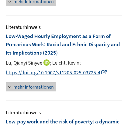
n
mehr Informationen
e
e
f
e
e
m
m
f
u
n
F
F
n
e
e
e
e
Literaturhinweis
m
n
n
n
F
Low-Waged Hourly Employment as a Form of
s
s
e
Precarious Work: Racial and Ethnic Disparity and
t
t
n
e
e
Its Implications
(2025)
s
r
r
t
I
Lu, Qianyi Sinyee
;
Leicht, Kevin;
ö
ö
e
n
I
f
f
https://doi.org/10.1007/s11205-025-03725-4
r
n
n
f
f
ö
e
n
n
n
mehr Informationen
f
u
e
e
e
f
e
u
n
n
n
m
e
e
F
Literaturhinweis
m
n
e
F
Low-pay work and the risk of poverty: a dynamic
n
e