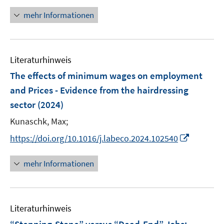
n
ö
r
n
mehr Informationen
f
ö
e
f
f
u
n
f
e
e
n
Literaturhinweis
m
n
e
F
The effects of minimum wages on employment
n
e
and Prices - Evidence from the hairdressing
n
sector
(2024)
s
t
Kunaschk, Max;
e
I
https://doi.org/10.1016/j.labeco.2024.102540
r
n
ö
n
mehr Informationen
f
e
f
u
n
e
e
Literaturhinweis
m
n
F