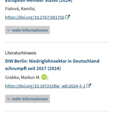
European Member States
(2024)
s
n
t
Fialová, Kamila;
s
e
t
I
https://doi.org/10.2767/001750
r
e
n
ö
r
n
mehr Informationen
f
ö
e
f
f
u
n
f
e
e
n
Literaturhinweis
m
n
e
F
DIW Berlin: Niedriglohnsektor in Deutschland
n
e
schrumpft seit 2017
(2024)
n
I
Grabka, Markus M.
;
s
n
t
I
https://doi.org/10.18723/diw_wb:2024-5-1
n
e
n
e
r
n
mehr Informationen
u
ö
e
e
f
u
m