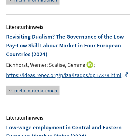
f
u
u
n
n
e
e
n
e
e
n
u
e
m
m
e
n
F
F
Literaturhinweis
m
e
e
F
Revisiting Dualism? The Governance of the Low
n
n
e
Pay-Low Skill Labour Market in Four European
s
s
n
Countries
(2024)
t
t
s
e
e
t
I
Eichhorst, Werner;
Scalise, Gemma
;
r
r
e
n
I
https://ideas.repec.org/p/iza/izadps/dp17378.html
ö
ö
r
n
n
f
f
ö
e
n
f
f
mehr Informationen
f
u
e
n
n
f
e
u
e
e
n
m
e
n
n
e
F
Literaturhinweis
m
n
e
F
Low-wage employment in Central and Eastern
n
e