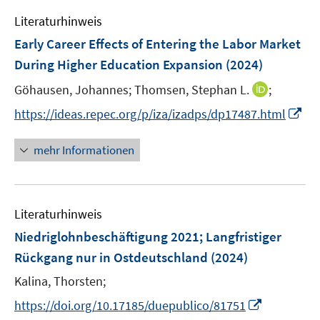
f
e
F
n
Literaturhinweis
m
e
e
F
Early Career Effects of Entering the Labor Market
n
n
e
During Higher Education Expansion
(2024)
s
n
t
I
Göhausen, Johannes;
Thomsen, Stephan L.
;
s
e
n
t
I
https://ideas.repec.org/p/iza/izadps/dp17487.html
r
n
e
n
ö
e
r
n
mehr Informationen
f
u
ö
e
f
e
f
u
n
m
f
e
e
F
n
Literaturhinweis
m
n
e
e
F
Niedriglohnbeschäftigung 2021; Langfristiger
n
n
e
Rückgang nur in Ostdeutschland
(2024)
s
n
t
Kalina, Thorsten;
s
e
t
I
https://doi.org/10.17185/duepublico/81751
r
e