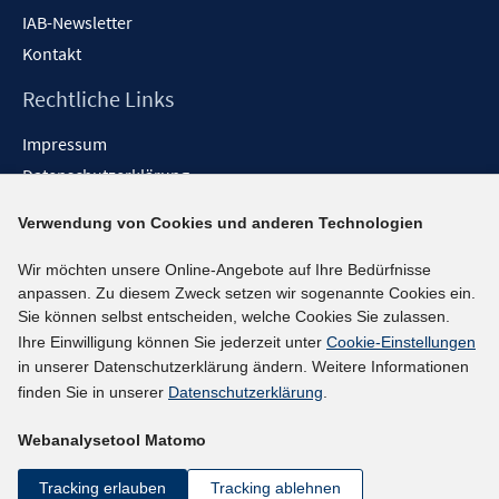
IAB-Newsletter
Kontakt
Rechtliche Links
Impressum
Datenschutzerklärung
Erklärung zur Barrierefreiheit
Verwendung von Cookies und anderen Technologien
Barrieren melden
Wir möchten unsere Online-Angebote auf Ihre Bedürfnisse
Social-Media-Kanäle
anpassen. Zu diesem Zweck setzen wir sogenannte Cookies ein.
Sie können selbst entscheiden, welche Cookies Sie zulassen.
BlueSky
Ihre Einwilligung können Sie jederzeit unter
Cookie-Einstellungen
YouTube
in unserer Datenschutzerklärung ändern. Weitere Informationen
LinkedIn
finden Sie in unserer
Datenschutzerklärung
.
XING
Webanalysetool Matomo
kununu
Netiquette
Tracking erlauben
Tracking ablehnen