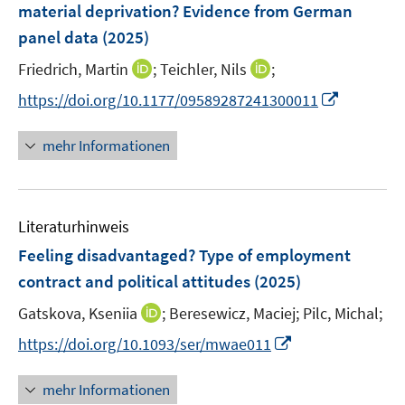
e
material deprivation? Evidence from German
s
n
panel data
(2025)
t
s
e
t
I
I
Friedrich, Martin
;
Teichler, Nils
;
r
e
n
n
I
https://doi.org/10.1177/09589287241300011
ö
r
n
n
n
f
ö
e
e
n
f
mehr Informationen
f
u
u
e
n
f
e
e
u
e
n
m
m
e
n
e
F
F
Literaturhinweis
m
n
e
e
F
Feeling disadvantaged? Type of employment
n
n
e
contract and political attitudes
(2025)
s
s
n
t
t
I
Gatskova, Kseniia
;
Beresewicz, Maciej;
Pilc, Michal;
s
e
e
n
t
I
https://doi.org/10.1093/ser/mwae011
r
r
n
e
n
ö
ö
e
r
n
mehr Informationen
f
f
u
ö