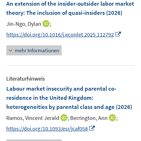
F
An extension of the insider-outsider labor market
s
e
theory: The inclusion of quasi-insiders
(2026)
t
n
e
I
Jin-Ngo, Dylan
;
s
r
n
t
I
https://doi.org/10.1016/j.econlet.2025.112792
ö
n
e
n
f
e
r
n
mehr Informationen
f
u
ö
e
n
e
f
u
e
m
f
e
n
F
n
Literaturhinweis
m
e
e
F
Labour market insecurity and parental co-
n
n
e
residence in the United Kingdom:
s
n
heterogeneities by parental class and age
t
(2026)
s
e
t
I
I
Ramos, Vincent Jerald
;
Berrington, Ann
;
r
e
n
n
I
https://doi.org/10.1093/esr/jcaf058
ö
r
n
n
n
f
ö
e
e