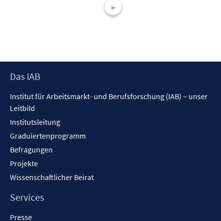
t
t
>
s
e
e
t
r
r
e
ö
ö
r
f
f
ö
f
f
f
Footer
Das IAB
n
n
f
Inhalt
e
e
n
Institut für Arbeitsmarkt- und Berufsforschung (IAB) – unser
n
n
e
Leitbild
n
Institutsleitung
Graduiertenprogramm
Befragungen
Projekte
Wissenschaftlicher Beirat
Services
Presse