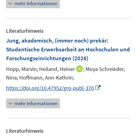
e
e
n
mehr Informationen
f
u
n
n
e
f
e
u
n
m
e
e
F
Literaturhinweis
m
n
e
F
Jung, akademisch, (immer noch) prekär
:
n
e
Studentische Erwerbsarbeit an Hochschulen und
s
n
Forschungseinrichtungen
t
(2026)
s
e
t
I
Hopp, Marvin;
Heiland, Heiner
;
Moya Schreieder,
r
e
n
Nina;
Hoffmann, Ann-Kathrin;
ö
r
n
I
f
https://doi.org/10.47952/gro-publ-370
ö
e
n
f
f
u
n
n
mehr Informationen
f
e
e
e
n
m
u
n
e
F
e
n
e
Literaturhinweis
m
n