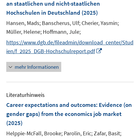
r
r
an staatlichen und nicht-staatlichen
s
ö
ö
Hochschulen in Deutschland
(2025)
t
f
f
e
Hansen, Mads;
Banscherus, Ulf;
Cherier, Yasmin;
f
f
r
n
n
Müller, Helene;
Hoffmann, Jule;
ö
e
e
https://www.dgb.de/fileadmin/download_center/Stud
f
n
n
I
f
ien/f_2025_DGB-Hochschulreport.pdf
n
n
n
e
mehr Informationen
e
n
u
e
Literaturhinweis
m
F
Career expectations and outcomes: Evidence (on
e
gender gaps) from the economics job market
n
(2025)
s
t
Helppie-McFall, Brooke;
Parolin, Eric;
Zafar, Basit;