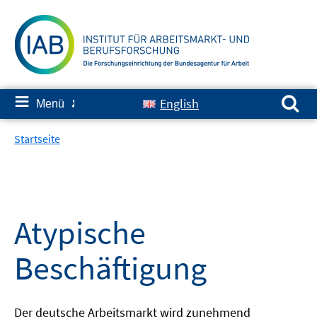
Springe
zum
Inhalt
Suchen nach:
≡
English
Menü
✘
Startseite
Atypische
Beschäftigung
Der deutsche Arbeitsmarkt wird zunehmend