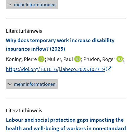
e
n
n
mehr Informationen
f
u
e
n
e
u
e
m
e
n
F
Literaturhinweis
m
e
F
Why does temporary work increase disability
n
e
insurance inflow?
(2025)
s
n
t
I
I
I
Koning, Pierre
;
Muller, Paul
;
Prudon, Roger
;
s
e
n
n
n
t
I
https://doi.org/10.1016/j.labeco.2025.102719
r
n
n
n
e
n
ö
e
e
e
r
n
mehr Informationen
f
u
u
u
ö
e
f
e
e
e
f
u
n
m
m
m
f
e
e
F
F
F
n
Literaturhinweis
m
n
e
e
e
e
F
Labour and social protection gaps impacting the
n
n
n
n
e
health and well-being of workers in non-standard
s
s
s
n