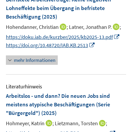
s
s
n
e
Lohneffekte beim Übergang in befristete
t
t
s
n
e
e
Beschäftigung
(2025)
t
s
r
r
e
t
I
I
Hohendanner, Christian
;
Latner, Jonathan P.
;
ö
ö
r
e
n
n
I
f
f
https://doku.iab.de/kurzber/2025/kb2025-13.pdf
ö
r
n
n
n
f
f
I
https://doi.org/10.48720/IAB.KB.2513
f
ö
e
e
n
n
n
n
f
f
u
u
e
e
e
n
n
mehr Informationen
f
e
e
u
n
n
e
e
n
m
m
e
u
n
e
F
F
m
e
n
e
e
F
Literaturhinweis
m
n
n
e
F
Arbeitslos - und dann? Die neuen Jobs sind
s
s
n
e
meistens atypische Beschäftigungen (Serie
t
t
s
n
e
e
"Bürgergeld")
(2025)
t
s
r
r
e
t
I
I
Hohmeyer, Katrin
;
Lietzmann, Torsten
;
ö
ö
r
e
n
n