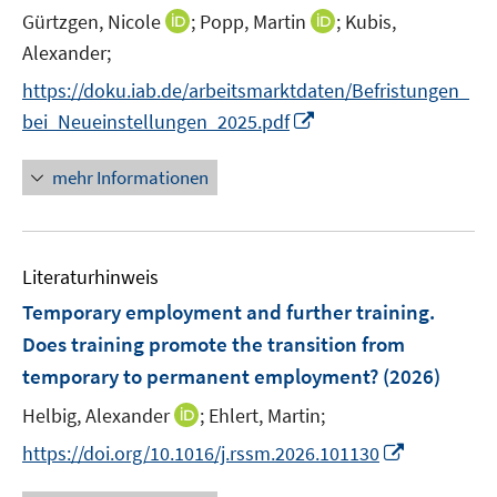
e
I
I
Gürtzgen, Nicole
;
Popp, Martin
;
Kubis,
n
n
n
Alexander;
s
n
n
t
https://doku.iab.de/arbeitsmarktdaten/Befristungen_
e
e
e
I
bei_Neueinstellungen_2025.pdf
u
u
r
n
e
e
ö
n
mehr Informationen
m
m
f
e
F
F
f
u
e
e
n
e
n
n
e
Literaturhinweis
m
s
s
n
F
Temporary employment and further training.
t
t
e
e
e
Does training promote the transition from
n
r
r
temporary to permanent employment?
(2026)
s
ö
ö
t
I
Helbig, Alexander
;
Ehlert, Martin;
f
f
e
n
f
f
I
https://doi.org/10.1016/j.rssm.2026.101130
r
n
n
n
n
ö
e