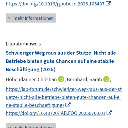
e
I
https://doi.org/10.1016/j.jpubeco.2025.105437
r
n
ö
n
mehr Informationen
f
e
f
u
n
e
e
Literaturhinweis
m
n
F
Schwieriger Weg raus aus der Stütze: Nicht alle
e
Betriebe bieten gute Chancen auf eine stabile
n
Beschäftigung
(2025)
s
t
I
I
Hohendanner, Christian
;
Bernhard, Sarah
;
e
n
n
https://iab-forum.de/schwieriger-weg-raus-aus-der-st
r
n
n
uetze-nicht-alle-betriebe-bieten-gute-chancen-auf-ei
ö
e
e
I
ne-stabile-beschaeftigung/
f
u
u
n
I
f
https://doi.org/10.48720/IAB.FOO.20250709.01
e
e
n
n
n
m
m
e
n
e
F
F
mehr Informationen