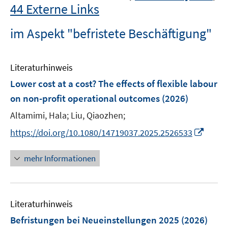
44 Externe Links
im Aspekt "befristete Beschäftigung"
Literaturhinweis
Lower cost at a cost? The effects of flexible labour
on non-profit operational outcomes
(2026)
Altamimi, Hala;
Liu, Qiaozhen;
I
https://doi.org/10.1080/14719037.2025.2526533
n
n
mehr Informationen
e
u
e
Literaturhinweis
m
F
Befristungen bei Neueinstellungen 2025
(2026)