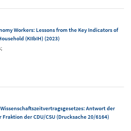
ö
f
f
onomy Workers: Lessons from the Key Indicators of
n
Household (KIIbIH)
(2023)
e
n
;
Wissenschaftszeitvertragsgesetzes
:
Antwort der
r Fraktion der CDU/CSU (Drucksache 20/6164)