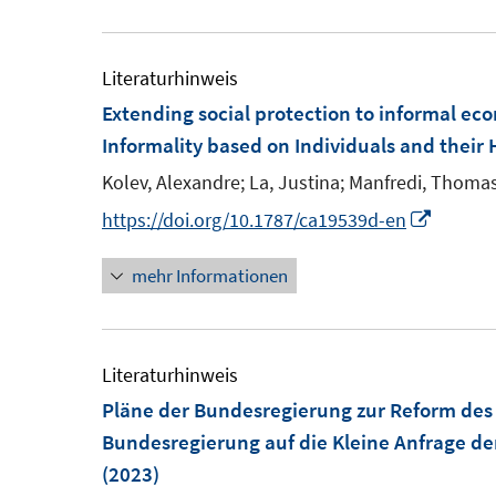
e
e
f
m
u
f
F
e
Literaturhinweis
n
e
m
Extending social protection to informal ec
e
n
F
Informality based on Individuals and their 
n
s
e
Kolev, Alexandre;
La, Justina;
Manfredi, Thomas
t
n
I
https://doi.org/10.1787/ca19539d-en
e
s
n
r
t
mehr Informationen
n
ö
e
e
f
r
u
f
ö
e
Literaturhinweis
n
f
m
Pläne der Bundesregierung zur Reform des 
e
f
F
Bundesregierung auf die Kleine Anfrage de
n
n
e
(2023)
e