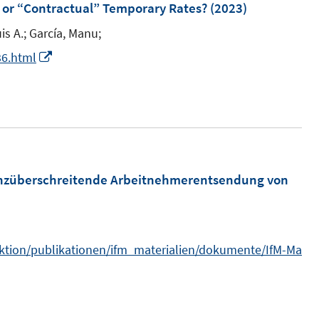
m
 or “Contractual” Temporary Rates?
(2023)
f
F
n
is A.;
García, Manu;
e
e
I
36.html
n
n
n
s
n
t
e
e
u
r
e
ö
m
renzüberschreitende Arbeitnehmerentsendung von
f
F
f
e
n
n
e
aktion/publikationen/ifm_materialien/dokumente/IfM-Ma
s
n
t
e
r