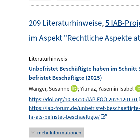
209 Literaturhinweise
,
5 IAB-Proj
im Aspekt "Rechtliche Aspekte a
Literaturhinweis
Unbefristet Beschäftigte haben im Schnitt 3
befristet Beschäftigte
(2025)
Wanger, Susanne
;
Yilmaz, Yasemin Isabel
I
n
https://doi.org/10.48720/IAB.FOO.20251201.01
n
https://iab-forum.de/unbefristet-beschaeftigt
e
I
hr-als-befristet-beschaeftigte/
u
n
mehr Informationen
e
n