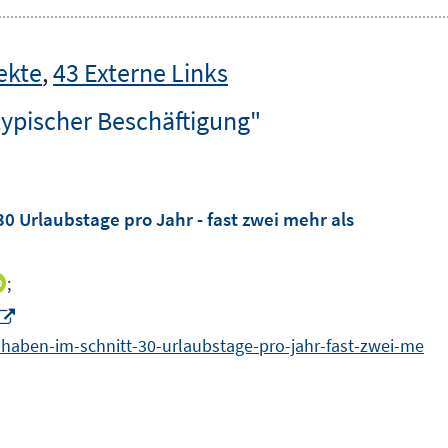
ekte
,
43 Externe Links
typischer Beschäftigung"
0 Urlaubstage pro Jahr - fast zwei mehr als
;
I
n
I
n
n
e-haben-im-schnitt-30-urlaubstage-pro-jahr-fast-zwei-me
e
n
u
e
e
u