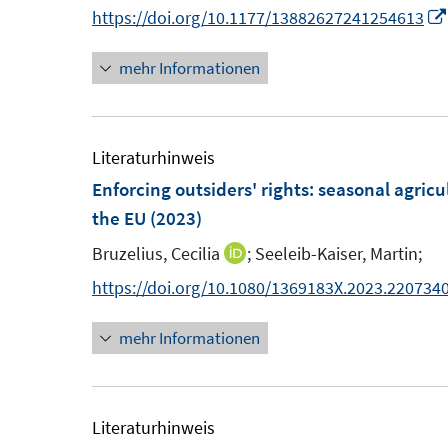
n
n
https://doi.org/10.1177/13882627241254613
t
n
e
mehr Informationen
e
r
u
ö
e
f
m
Literaturhinweis
f
F
Enforcing outsiders' rights: seasonal agricu
n
e
the EU
(2023)
e
n
n
Bruzelius, Cecilia
;
Seeleib-Kaiser, Martin;
I
s
n
https://doi.org/10.1080/1369183X.2023.220734
t
n
e
mehr Informationen
e
r
u
ö
e
f
m
Literaturhinweis
f