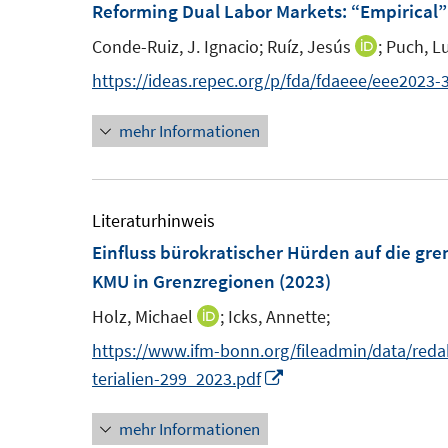
F
Reforming Dual Labor Markets: “Empirical”
n
e
e
Conde-Ruiz, J. Ignacio;
Ruíz, Jesús
;
Puch, Lu
I
n
n
n
https://ideas.repec.org/p/fda/fdaeee/eee2023-
s
n
t
mehr Informationen
e
e
u
r
e
ö
m
Literaturhinweis
f
F
Einfluss bürokratischer Hürden auf die g
f
e
KMU in Grenzregionen
(2023)
n
n
e
Holz, Michael
;
Icks, Annette;
I
s
n
n
https://www.ifm-bonn.org/fileadmin/data/red
t
n
I
terialien-299_2023.pdf
e
e
n
r
mehr Informationen
u
n
ö