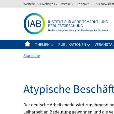
Springe
Weitere IAB Websites
Presse
Kontakt
IAB-Newslet
zum
Inhalt
THEMEN
PUBLIKATIONEN
VERANSTA
Startseite
Atypische Beschäf
Der deutsche Arbeitsmarkt wird zunehmend het
Leiharbeit an Bedeutung gewonnen und die Ver