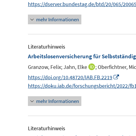
n
https://dserver.bundestag.de/btd/20/065/2006
n
s
t
mehr Informationen
e
r
ö
Literaturhinweis
f
Arbeitslosenversicherung für Selbstständig
f
Granzow, Felix;
Jahn, Elke
;
Oberfichtner, Mi
I
n
n
e
I
https://doi.org/10.48720/IAB.FB.2219
n
n
n
https://doku.iab.de/forschungsbericht/2022/fb
e
n
mehr Informationen
u
e
e
u
m
e
F
m
Literaturhinweis
e