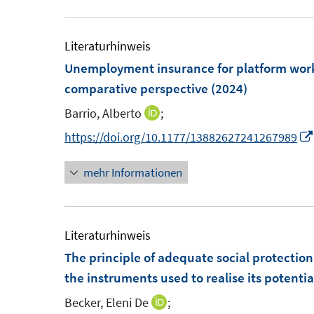
m
e
F
u
e
e
Literaturhinweis
n
m
Unemployment insurance for platform work
s
F
comparative perspective
(2024)
t
e
Barrio, Alberto
;
I
e
n
n
https://doi.org/10.1177/13882627241267989
r
s
n
ö
t
mehr Informationen
e
f
e
u
f
r
e
n
ö
m
Literaturhinweis
e
f
F
The principle of adequate social protection 
n
f
e
the instruments used to realise its potentia
n
n
e
Becker, Eleni De
;
I
s