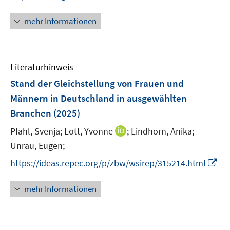
n
e
n
ö
ö
e
r
n
mehr Informationen
f
f
u
ö
e
f
f
e
f
u
n
n
m
f
e
e
e
F
n
Literaturhinweis
m
n
n
e
e
F
Stand der Gleichstellung von Frauen und
n
n
e
Männern in Deutschland in ausgewählten
s
n
Branchen
(2025)
t
s
e
t
I
Pfahl, Svenja;
Lott, Yvonne
;
Lindhorn, Anika;
r
e
n
Unrau, Eugen;
ö
r
n
I
f
https://ideas.repec.org/p/zbw/wsirep/315214.html
ö
e
n
f
f
u
n
n
mehr Informationen
f
e
e
e
n
m
u
n
e
F
e
n
e