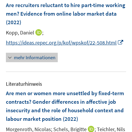
e
e
F
Are recruiters reluctant to hire part-time working
n
n
e
men? Evidence from online labor market data
s
s
n
(2022)
t
t
s
e
e
t
I
Kopp, Daniel
;
r
r
e
n
I
https://ideas.repec.org/p/kof/wpskof/22-508.html
ö
ö
r
n
n
f
f
ö
e
n
f
f
mehr Informationen
f
u
e
n
n
f
e
u
e
e
n
m
e
n
n
e
F
Literaturhinweis
m
n
e
F
Are men or women more unsettled by fixed-term
n
e
contracts? Gender differences in affective job
s
n
insecurity and the role of household context and
t
s
e
labour market position
(2022)
t
r
e
I
Morgenroth, Nicolas;
Schels, Brigitte
;
Teichler, Nils
ö