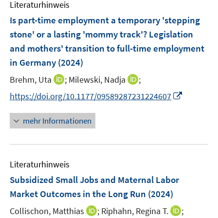
Literaturhinweis
m
n
F
Is part-time employment a temporary 'stepping
s
e
stone' or a lasting 'mommy track'? Legislation
t
n
e
and mothers' transition to full-time employment
s
r
in Germany
(2024)
t
ö
e
I
I
Brehm, Uta
;
Milewski, Nadja
;
f
r
n
n
f
I
https://doi.org/10.1177/09589287231224607
ö
n
n
n
n
f
e
e
e
n
mehr Informationen
f
u
u
n
e
n
e
e
u
e
m
m
e
n
F
F
Literaturhinweis
m
e
e
F
Subsidized Small Jobs and Maternal Labor
n
n
e
Market Outcomes in the Long Run
(2024)
s
s
n
t
t
I
I
Collischon, Matthias
;
Riphahn, Regina T.
;
s