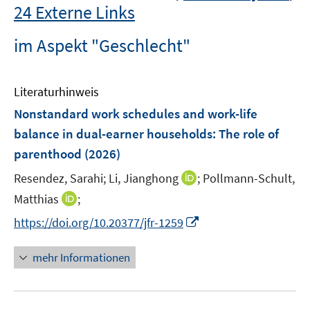
24 Externe Links
im Aspekt "Geschlecht"
Literaturhinweis
Nonstandard work schedules and work-life
balance in dual-earner households: The role of
parenthood
(2026)
I
Resendez, Sarahi;
Li, Jianghong
;
Pollmann-Schult,
n
I
Matthias
;
n
n
I
https://doi.org/10.20377/jfr-1259
e
n
n
u
e
n
mehr Informationen
e
u
e
m
e
u
F
m
e