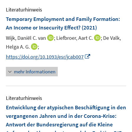
m
m
e
n
e
F
F
Literaturhinweis
m
n
e
e
F
Temporary Employment and Family Formation:
n
n
e
An Income or Insecurity Effect?
(2021)
s
s
n
t
t
I
I
Wijk, Daniël C. van
;
Liefbroer, Aart C.
;
De Valk,
s
e
e
n
n
t
I
Helga A. G.
;
r
r
n
n
e
n
I
https://doi.org/10.1093/esr/jcab007
ö
ö
e
e
r
n
n
f
f
u
u
ö
e
n
f
f
mehr Informationen
e
e
f
u
e
n
n
m
m
f
e
u
e
e
F
F
n
m
e
n
n
e
e
e
F
Literaturhinweis
m
n
n
n
e
F
Entwicklung der atypischen Beschäftigung in den
s
s
n
e
t
t
vergangenen Jahren und in der Corona-Krise
:
s
n
e
e
Antwort der Bundesregierung auf die Kleine
t
s
r
r
e