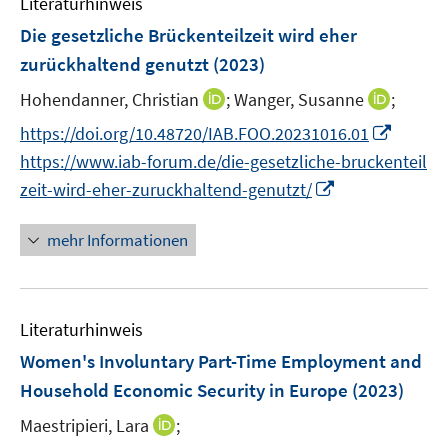
Literaturhinweis
f
f
Die gesetzliche Brückenteilzeit wird eher
n
zurückhaltend genutzt
(2023)
e
I
I
Hohendanner, Christian
;
Wanger, Susanne
;
n
n
n
I
https://doi.org/10.48720/IAB.FOO.20231016.01
n
n
n
https://www.iab-forum.de/die-gesetzliche-bruckenteil
e
e
n
I
zeit-wird-eher-zuruckhaltend-genutzt/
u
u
e
n
e
e
u
n
mehr Informationen
m
m
e
e
F
F
m
u
e
e
F
e
n
n
e
Literaturhinweis
m
s
s
n
F
Women's Involuntary Part-Time Employment and
t
t
s
e
e
e
Household Economic Security in Europe
(2023)
t
n
r
r
e
I
Maestripieri, Lara
;
s
ö
ö
r