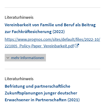
e
e
n
m
u
n
e
F
e
n
e
Literaturhinweis
m
n
F
Vereinbarkeit von Familie und Beruf als Beitrag
s
e
zur Fachkräftesicherung
(2022)
t
n
e
https://www.prognos.com/sites/default/files/2022-10/
s
r
I
t
221005_Policy-Paper_Vereinbarkeit.pdf
ö
n
e
f
n
r
mehr Informationen
f
e
ö
n
u
f
e
e
f
n
Literaturhinweis
m
n
F
e
Befristung und partnerschaftliche
e
n
Zukunftsplanungen junger deutscher
n
Erwachsener in Partnerschaften
(2021)
s