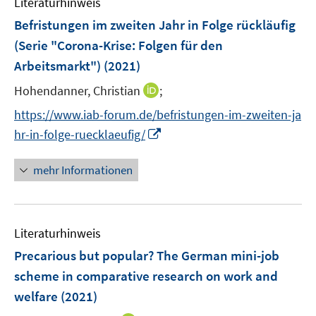
Literaturhinweis
m
n
e
e
F
Befristungen im zweiten Jahr in Folge rückläufig
n
n
e
(Serie "Corona-Krise: Folgen für den
s
s
n
Arbeitsmarkt")
(2021)
t
t
s
e
e
t
I
Hohendanner, Christian
;
r
r
e
n
https://www.iab-forum.de/befristungen-im-zweiten-ja
ö
ö
r
n
I
f
f
hr-in-folge-ruecklaeufig/
ö
e
n
f
f
f
u
n
n
n
mehr Informationen
f
e
e
e
e
n
m
u
n
n
e
F
e
n
e
Literaturhinweis
m
n
F
Precarious but popular? The German mini-job
s
e
scheme in comparative research on work and
t
n
e
welfare
(2021)
s
r