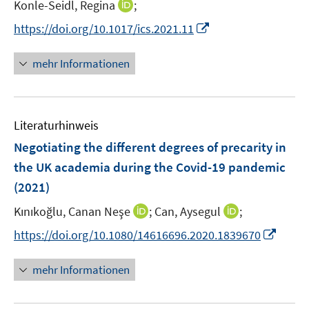
t
I
Konle-Seidl, Regina
;
ö
e
n
I
f
https://doi.org/10.1017/ics.2021.11
r
n
n
f
ö
e
n
n
mehr Informationen
f
u
e
e
f
e
u
n
n
m
e
e
F
Literaturhinweis
m
n
e
F
Negotiating the different degrees of precarity in
n
e
the UK academia during the Covid-19 pandemic
s
n
(2021)
t
s
e
t
I
I
Kınıkoğlu, Canan Neşe
;
Can, Aysegul
;
r
e
n
n
I
https://doi.org/10.1080/14616696.2020.1839670
ö
r
n
n
n
f
ö
e
e
n
f
mehr Informationen
f
u
u
e
n
f
e
e
u
e
n