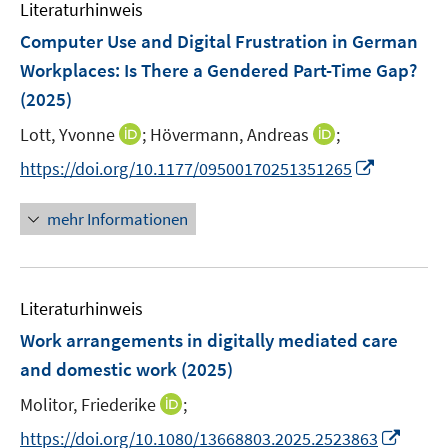
e
Literaturhinweis
m
n
F
Computer Use and Digital Frustration in German
e
Workplaces: Is There a Gendered Part-Time Gap?
n
(2025)
s
t
I
I
Lott, Yvonne
;
Hövermann, Andreas
;
e
n
n
I
https://doi.org/10.1177/09500170251351265
r
n
n
n
ö
e
e
n
mehr Informationen
f
u
u
e
f
e
e
u
n
m
m
e
e
F
F
Literaturhinweis
m
n
e
e
F
Work arrangements in digitally mediated care
n
n
e
and domestic work
(2025)
s
s
n
t
t
I
Molitor, Friederike
;
s
e
e
n
t
I
https://doi.org/10.1080/13668803.2025.2523863
r
r