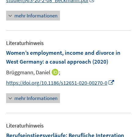
studien/AIS-20-2-08_Beckmann.pdf
f
u
n
f
e
n
n
mehr Informationen
m
e
e
F
u
n
e
e
n
Literaturhinweis
m
s
F
Women’s employment, income and divorce in
t
e
e
West Germany: a causal approach
(2020)
n
r
I
Brüggmann, Daniel
;
s
ö
n
t
I
f
https://doi.org/10.1186/s12651-020-00270-0
n
e
n
f
e
r
n
n
mehr Informationen
u
ö
e
e
e
f
u
n
m
f
e
F
n
Literaturhinweis
m
e
e
F
Berufseinstiegsverläufe: Berufliche Integration