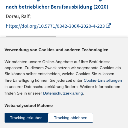
n
n
e
nach betrieblicher Berufsausbildung
(2020)
s
n
t
Dorau, Ralf;
s
e
t
I
https://doi.org/10.5771/0342-300X-2020-4-223
r
e
n
ö
r
n
mehr Informationen
f
ö
e
f
Verwendung von Cookies und anderen Technologien
f
u
n
f
e
e
Wir möchten unsere Online-Angebote auf Ihre Bedürfnisse
n
Literaturhinweis
m
anpassen. Zu diesem Zweck setzen wir sogenannte Cookies ein.
n
e
F
Zwischen Flexibilität und Unsicherheit:
Sie können selbst entscheiden, welche Cookies Sie zulassen.
n
e
Ihre Einwilligung können Sie jederzeit unter
Cookie-Einstellungen
Erfahrungen von Frauen in der
n
in unserer Datenschutzerklärung ändern. Weitere Informationen
Plattformökonomie
:
Expertise für den Dritten
s
finden Sie in unserer
Datenschutzerklärung
.
Gleichstellungsbericht der Bundesregierung
t
Webanalysetool Matomo
e
(2020)
r
Fritsch, Katrin;
Schwichow, Helene von;
Tracking erlauben
Tracking ablehnen
ö
https://www.dritter-gleichstellungsbericht.de/kontex
f