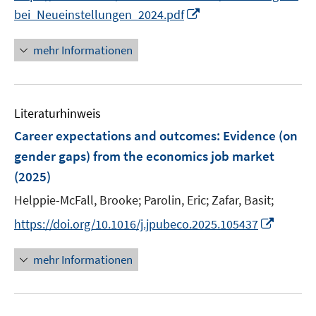
r
r
e
e
e
I
bei_Neueinstellungen_2024.pdf
ö
ö
u
u
r
n
f
f
e
e
ö
n
mehr Informationen
f
f
m
m
f
e
n
n
F
F
f
u
e
e
e
e
n
e
n
n
n
n
e
Literaturhinweis
m
s
s
n
F
Career expectations and outcomes: Evidence (on
t
t
e
e
e
gender gaps) from the economics job market
n
r
r
(2025)
s
ö
ö
t
Helppie-McFall, Brooke;
Parolin, Eric;
Zafar, Basit;
f
f
e
f
f
I
https://doi.org/10.1016/j.jpubeco.2025.105437
r
n
n
n
ö
e
e
n
mehr Informationen
f
n
n
e
f
u
n
e