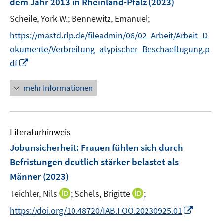
dem Jahr 2013 in Rheinland-Pfalz
(2023)
n
Scheile, York W.;
Bennewitz, Emanuel;
https://mastd.rlp.de/fileadmin/06/02_Arbeit/Arbeit_D
okumente/Verbreitung_atypischer_Beschaeftugung.p
I
df
n
n
mehr Informationen
e
u
e
Literaturhinweis
m
F
Jobunsicherheit: Frauen fühlen sich durch
e
Befristungen deutlich stärker belastet als
n
Männer
(2023)
s
t
I
I
Teichler, Nils
;
Schels, Brigitte
;
e
n
n
I
https://doi.org/10.48720/IAB.FOO.20230925.01
r
n
n
n