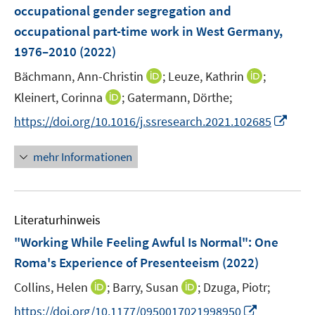
ö
ö
r
r
occupational gender segregation and
e
s
f
f
ö
ö
r
occupational part-time work in West Germany,
t
f
f
f
f
ö
e
1976–2010
(2022)
n
n
f
f
f
r
e
e
n
n
I
I
Bächmann, Ann-Christin
;
Leuze, Kathrin
;
f
ö
n
n
e
e
n
n
n
I
Kleinert, Corinna
;
Gatermann, Dörthe;
f
n
n
n
n
e
n
f
I
https://doi.org/10.1016/j.ssresearch.2021.102685
e
e
n
n
n
n
u
u
e
e
n
mehr Informationen
e
e
u
n
e
m
m
e
u
F
F
m
e
e
e
F
Literaturhinweis
m
n
n
e
F
"Working While Feeling Awful Is Normal": One
s
s
n
e
t
t
Roma's Experience of Presenteeism
(2022)
s
n
e
e
t
I
I
Collins, Helen
;
Barry, Susan
;
Dzuga, Piotr;
s
r
r
e
n
n
t
I
https://doi.org/10.1177/0950017021998950
ö
ö