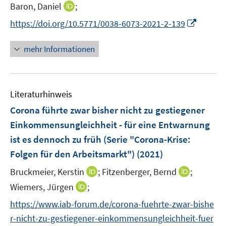
t
I
Baron, Daniel
;
e
n
I
https://doi.org/10.5771/0038-6073-2021-2-139
r
n
n
ö
e
n
mehr Informationen
f
u
e
f
e
u
n
m
e
e
F
Literaturhinweis
m
n
e
F
Corona führte zwar bisher nicht zu gestiegener
n
e
Einkommensungleichheit - für eine Entwarnung
s
n
ist es dennoch zu früh (Serie "Corona-Krise:
t
s
e
Folgen für den Arbeitsmarkt")
(2021)
t
r
e
I
I
Bruckmeier, Kerstin
;
Fitzenberger, Bernd
;
ö
r
n
n
I
Wiemers, Jürgen
;
f
ö
n
n
n
f
f
https://www.iab-forum.de/corona-fuehrte-zwar-bishe
e
e
n
n
f
r-nicht-zu-gestiegener-einkommensungleichheit-fuer
u
u
e
e