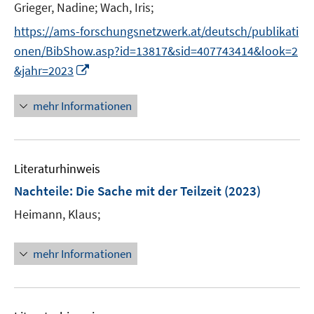
t
Grieger, Nadine;
Wach, Iris;
s
e
t
https://ams-forschungsnetzwerk.at/deutsch/publikati
r
e
onen/BibShow.asp?id=13817&sid=407743414&look=2
ö
r
I
&jahr=2023
f
ö
n
f
f
n
n
mehr Informationen
f
e
e
n
u
n
e
e
n
Literaturhinweis
m
F
Nachteile: Die Sache mit der Teilzeit
(2023)
e
Heimann, Klaus;
n
s
t
mehr Informationen
e
r
ö