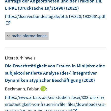
Anfrage der Abgeordneten und der Fraktion DIE
t
ö
ö
r
e
LINKE (Drucksache 19/31498)
(2021)
f
f
ö
r
f
f
https://dserver.bundestag.de/btd/19/320/1932061.pdf
f
ö
n
n
I
f
f
e
e
n
n
f
n
n
n
e
mehr Informationen
n
e
n
e
u
n
e
Literaturhinweis
m
F
Die Erwerbstätigkeit von Frauen in Minijobs: eine
e
subjektorientierte Analyse (des-) integrativer
n
Dynamiken atypischer Beschäftigung
(2020)
s
t
I
Beckmann, Fabian
;
e
n
https://www.arbsoz.de/ais-studien-leser/333-die-erw
r
n
erbstaetigkeit-von-frauen-in?file=files/downloads/ais-
ö
e
I