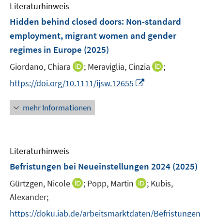
F
Literaturhinweis
m
e
F
Hidden behind closed doors: Non-standard
n
e
employment, migrant women and gender
s
n
regimes in Europe
t
(2025)
s
e
t
I
I
Giordano, Chiara
;
Meraviglia, Cinzia
;
r
e
n
n
I
https://doi.org/10.1111/ijsw.12655
ö
r
n
n
n
f
ö
e
e
n
f
mehr Informationen
f
u
u
e
n
f
e
e
u
e
n
m
m
e
n
e
F
F
Literaturhinweis
m
n
e
e
F
Befristungen bei Neueinstellungen 2024
(2025)
n
n
e
s
s
I
I
Gürtzgen, Nicole
;
Popp, Martin
;
Kubis,
n
t
t
n
n
Alexander;
s
e
e
n
n
t
https://doku.iab.de/arbeitsmarktdaten/Befristungen_