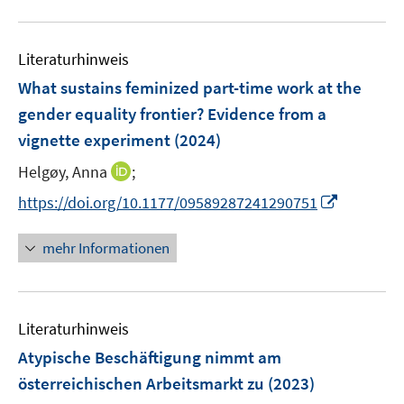
F
F
n
u
e
e
e
e
n
n
n
Literaturhinweis
m
s
s
F
What sustains feminized part-time work at the
t
t
e
e
e
gender equality frontier? Evidence from a
n
r
r
vignette experiment
(2024)
s
ö
ö
t
I
Helgøy, Anna
;
f
f
e
n
f
f
I
https://doi.org/10.1177/09589287241290751
r
n
n
n
n
ö
e
e
e
n
mehr Informationen
f
u
n
n
e
f
e
u
n
m
e
e
F
Literaturhinweis
m
n
e
F
Atypische Beschäftigung nimmt am
n
e
österreichischen Arbeitsmarkt zu
(2023)
s
n