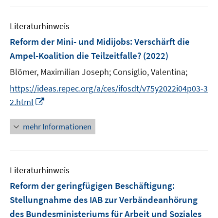
u
n
m
e
e
F
Literaturhinweis
m
n
e
F
Reform der Mini- und Midijobs: Verschärft die
n
e
Ampel-Koalition die Teilzeitfalle?
(2022)
s
n
t
Blömer, Maximilian Joseph;
Consiglio, Valentina;
s
e
t
https://ideas.repec.org/a/ces/ifosdt/v75y2022i04p03-3
r
e
I
2.html
ö
r
n
f
ö
n
mehr Informationen
f
f
e
n
f
u
e
n
e
n
e
Literaturhinweis
m
n
F
Reform der geringfügigen Beschäftigung
:
e
Stellungnahme des IAB zur Verbändeanhörung
n
des Bundesministeriums für Arbeit und Soziales
s