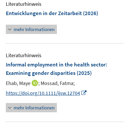
e
F
Literaturhinweis
m
n
e
F
Entwicklungen in der Zeitarbeit
(2026)
s
n
e
t
s
n
e
mehr Informationen
t
s
r
e
t
ö
r
e
f
ö
r
Literaturhinweis
f
f
ö
n
Informal employment in the health sector:
f
f
e
n
Examining gender disparities
(2025)
f
n
e
n
I
Ehab, Maye
;
Mossad, Fatma;
n
e
n
I
https://doi.org/10.1111/ijsw.12704
n
n
n
e
n
mehr Informationen
u
e
e
u
m
e