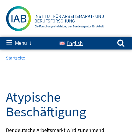
Springe
zum
Inhalt
Suchen nach:
≡
English
Menü
✘
Startseite
Atypische
Beschäftigung
Der deutsche Arbeitsmarkt wird zunehmend