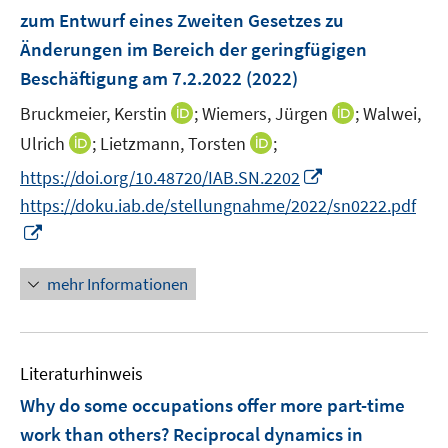
zum Entwurf eines Zweiten Gesetzes zu
t
e
Änderungen im Bereich der geringfügigen
r
Beschäftigung am 7.2.2022
(2022)
ö
I
I
Bruckmeier, Kerstin
;
Wiemers, Jürgen
;
Walwei,
f
n
n
I
f
I
Ulrich
;
Lietzmann, Torsten
;
n
n
n
n
n
I
https://doi.org/10.48720/IAB.SN.2202
e
e
n
e
n
n
https://doku.iab.de/stellungnahme/2022/sn0222.pdf
u
u
e
n
e
n
I
e
e
u
u
e
n
m
m
e
e
u
n
F
F
mehr Informationen
m
m
e
e
e
e
F
F
m
u
n
n
e
e
F
e
s
s
n
n
e
Literaturhinweis
m
t
t
s
s
n
F
e
e
Why do some occupations offer more part-time
t
t
s
e
r
r
e
e
work than others? Reciprocal dynamics in
t
n