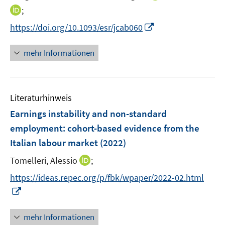
r
n
I
;
f
ö
n
n
f
I
f
https://doi.org/10.1093/esr/jcab060
e
n
n
n
f
u
e
e
n
n
mehr Informationen
e
u
n
e
e
m
e
u
n
F
m
e
e
F
Literaturhinweis
m
n
e
F
Earnings instability and non-standard
s
n
e
t
employment: cohort-based evidence from the
s
n
e
Italian labour market
t
(2022)
s
r
e
t
I
Tomelleri, Alessio
;
ö
r
e
n
f
https://ideas.repec.org/p/fbk/wpaper/2022-02.html
ö
r
n
f
I
f
ö
e
n
n
f
f
u
e
n
n
mehr Informationen
f
e
n