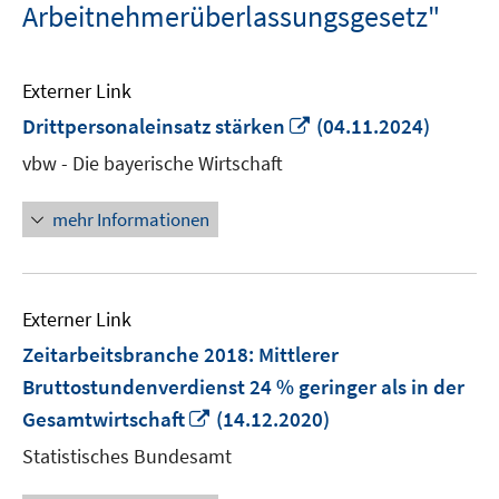
Arbeitnehmerüberlassungsgesetz"
Externer Link
In
Drittpersonaleinsatz stärken
(04.11.2024)
neuem
vbw - Die bayerische Wirtschaft
Fenster
öffnen
mehr Informationen
Externer Link
Zeitarbeitsbranche 2018: Mittlerer
Bruttostundenverdienst 24 % geringer als in der
In
Gesamtwirtschaft
(14.12.2020)
neuem
Statistisches Bundesamt
Fenster
öffnen