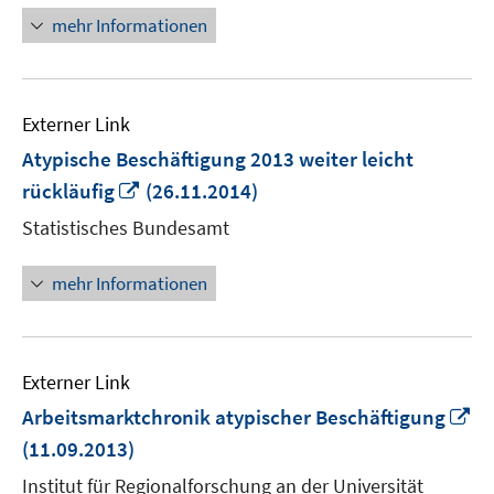
öffnen
mehr Informationen
Externer Link
Atypische Beschäftigung 2013 weiter leicht
In
rückläufig
(26.11.2014)
neuem
Statistisches Bundesamt
Fenster
öffnen
mehr Informationen
Externer Link
In
Arbeitsmarktchronik atypischer Beschäftigung
n
(11.09.2013)
Fe
Institut für Regionalforschung an der Universität
öf