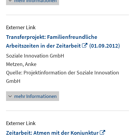
mehr Informationen
Externer Link
Transferprojekt: Familienfreundliche
In
Arbeitszeiten in der Zeitarbeit
(01.09.2012)
neuem
Soziale Innovation GmbH
Fenster
Metzen, Anke
öffnen
Quelle: Projektinformation der Soziale Innovation
GmbH
mehr Informationen
Externer Link
In
Zeitarbeit: Atmen mit der Konjunktur