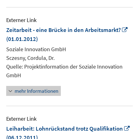
Externer Link
In
Zeitarbeit - eine Brücke in den Arbeitsmarkt?
neu
(01.01.2012)
Fens
Soziale Innovation GmbH
öffn
Sczesny, Cordula, Dr.
Quelle: Projektinformation der Soziale Innovation
GmbH
mehr Informationen
Externer Link
In
Leiharbeit: Lohnrückstand trotz Qualifikation
ne
(06.12.2011)