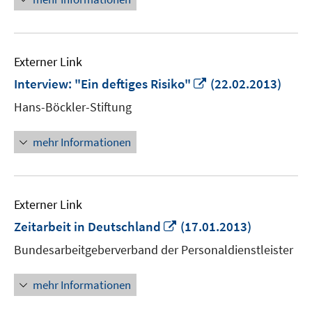
Externer Link
In
Interview: "Ein deftiges Risiko"
(22.02.2013)
neuem
Hans-Böckler-Stiftung
Fenster
öffnen
mehr Informationen
Externer Link
In
Zeitarbeit in Deutschland
(17.01.2013)
neuem
Bundesarbeitgeberverband der Personaldienstleister
Fenster
öffnen
mehr Informationen