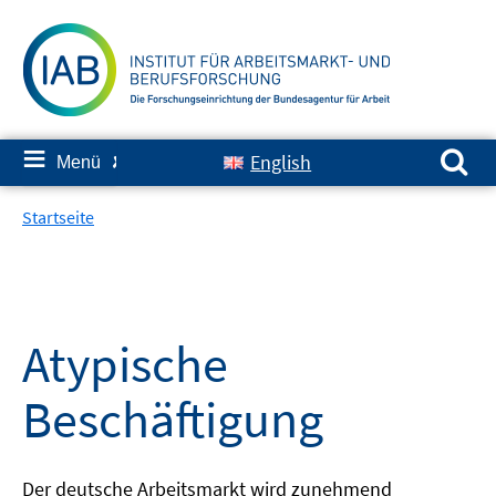
Springe
zum
Inhalt
Suchen nach:
≡
English
Menü
✘
Startseite
Atypische
Beschäftigung
Der deutsche Arbeitsmarkt wird zunehmend