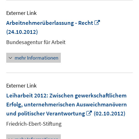
Externer Link
In
Arbeitnehmerüberlassung - Recht
neuem
(24.10.2012)
Fenster
Bundesagentur für Arbeit
öffnen
mehr Informationen
Externer Link
Leiharbeit 2012: Zwischen gewerkschaftlichem
Erfolg, unternehmerischen Ausweichmanövern
In
und politischer Verantwortung
(02.10.2012)
neuem
Friedrich-Ebert-Stiftung
Fenster
öffnen