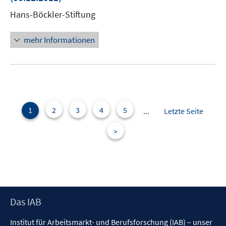
Fen
Hans-Böckler-Stiftung
öff
mehr Informationen
1
2
3
4
5
...
Letzte Seite
>
Footer
Das IAB
Inhalt
Institut für Arbeitsmarkt- und Berufsforschung (IAB) – unser