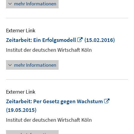
mehr Informationen
Externer Link
In
Zeitarbeit: Ein Erfolgsmodell
(15.02.2016)
neuem
Institut der deutschen Wirtschaft Köln
Fenster
öffnen
mehr Informationen
Externer Link
In
Zeitarbeit: Per Gesetz gegen Wachstum
neuem
(19.05.2015)
Fenster
Institut der deutschen Wirtschaft Köln
öffnen