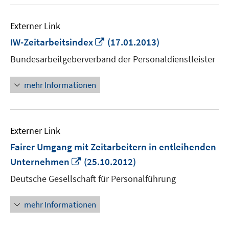
Externer Link
In
IW-Zeitarbeitsindex
(17.01.2013)
neuem
Bundesarbeitgeberverband der Personaldienstleister
Fenster
öffnen
mehr Informationen
Externer Link
Fairer Umgang mit Zeitarbeitern in entleihenden
In
Unternehmen
(25.10.2012)
neuem
Deutsche Gesellschaft für Personalführung
Fenster
öffnen
mehr Informationen