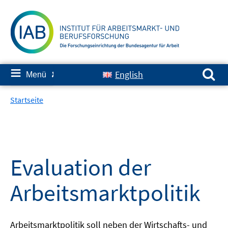
Springe
zum
Inhalt
Suchen nach:
≡
English
Menü
✘
Startseite
Evaluation der
Arbeitsmarktpolitik
Arbeitsmarktpolitik soll neben der Wirtschafts- und