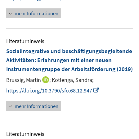
n
n
n
e
e
n
mehr Informationen
u
u
e
e
e
u
m
m
e
F
F
Literaturhinweis
m
e
e
F
Sozialintegrative und beschäftigungsbegleitende
n
n
e
Aktivitäten: Erfahrungen mit einer neuen
s
s
n
Instrumentengruppe der Arbeitsförderung
t
t
(2019)
s
e
e
t
I
Brussig, Martin
;
Kotlenga, Sandra;
r
r
e
n
I
https://doi.org/10.3790/sfo.68.12.947
ö
ö
r
n
n
f
f
ö
e
n
f
f
mehr Informationen
f
u
e
n
n
f
e
u
e
e
n
m
e
n
n
e
F
Literaturhinweis
m
n