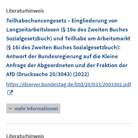
m
e
n
n
e
e
F
Literaturhinweis
m
s
s
n
n
e
F
Teilhabechancengesetz – Eingliederung von
t
t
s
s
n
e
e
e
Langzeitarbeitslosen (§ 16e des Zweiten Buches
t
t
s
n
r
r
e
e
Sozialgesetzbuch) und Teilhabe am Arbeitsmarkt
t
s
ö
ö
r
r
e
(§ 16i des Zweiten Buches Sozialgesetzbuch)
:
t
f
f
ö
ö
r
e
Antwort der Bundesregierung auf die Kleine
f
f
f
f
ö
r
n
n
Anfrage der Abgeordneten und der Fraktion der
f
f
f
ö
e
e
AfD (Drucksache 20/3043)
n
(2022)
n
f
f
n
n
e
e
n
https://dserver.bundestag.de/btd/20/033/2003302.pdf
f
n
n
e
I
n
n
n
e
n
n
mehr Informationen
e
u
e
Literaturhinweis
m