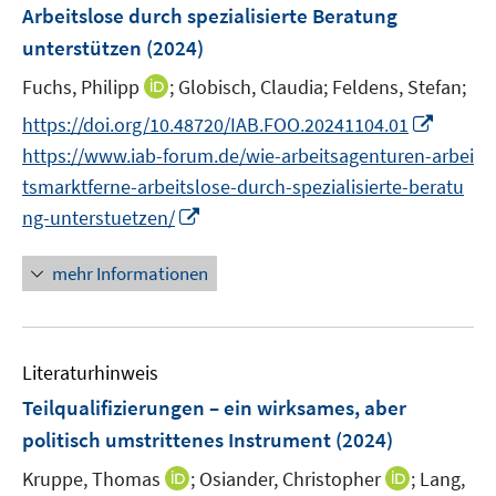
e
t
Arbeitslose durch spezialisierte Beratung
s
n
e
unterstützen
(2024)
t
s
r
e
t
I
Fuchs, Philipp
;
Globisch, Claudia;
Feldens, Stefan;
ö
r
e
n
f
I
https://doi.org/10.48720/IAB.FOO.20241104.01
ö
r
n
f
n
f
https://www.iab-forum.de/wie-arbeitsagenturen-arbei
ö
e
n
n
f
tsmarktferne-arbeitslose-durch-spezialisierte-beratu
f
u
e
e
n
I
f
ng-unterstuetzen/
e
n
u
e
n
n
m
e
n
n
e
F
mehr Informationen
m
e
n
e
F
u
n
e
e
s
n
Literaturhinweis
m
t
s
F
e
Teilqualifizierungen – ein wirksames, aber
t
e
r
politisch umstrittenes Instrument
(2024)
e
n
ö
r
I
I
Kruppe, Thomas
;
Osiander, Christopher
;
Lang,
s
f
ö