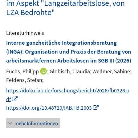
im Aspekt "Langzeitarbeitslose, von
LZA Bedrohte"
Literaturhinweis
Interne ganzheitliche Integrationsberatung
(INGA): Organisation und Praxis der Beratung von
arbeitsmarktfernen Arbeitslosen im SGB III
(2026)
I
Fuchs, Philipp
;
Globisch, Claudia;
Wellmer, Sabine;
n
Feldens, Stefan;
n
https://doku.iab.de/forschungsbericht/2026/fb0326.p
e
I
df
u
n
I
https://doi.org/10.48720/IAB.FB.2603
e
n
n
m
e
n
F
mehr Informationen
u
e
e
e
u
n