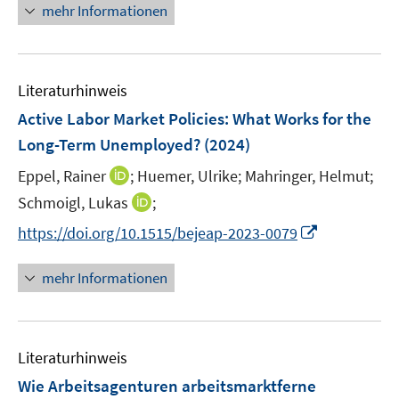
n
mehr Informationen
u
e
e
u
m
e
F
Literaturhinweis
m
e
F
Active Labor Market Policies: What Works for the
n
e
Long-Term Unemployed?
(2024)
s
n
t
I
Eppel, Rainer
;
Huemer, Ulrike;
Mahringer, Helmut;
s
e
n
t
I
Schmoigl, Lukas
;
r
n
e
n
I
https://doi.org/10.1515/bejeap-2023-0079
ö
e
r
n
n
f
u
ö
e
n
f
mehr Informationen
e
f
u
e
n
m
f
e
u
e
F
n
m
e
n
e
e
F
Literaturhinweis
m
n
n
e
F
Wie Arbeitsagenturen arbeitsmarktferne
s
n