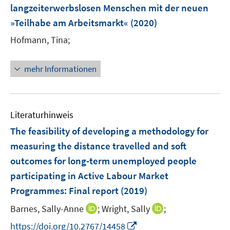
e
t
t
langzeiterwerbslosen Menschen mit der neuen
s
n
e
e
»Teilhabe am Arbeitsmarkt«
t
(2020)
s
r
r
e
t
Hofmann, Tina;
ö
ö
r
e
f
f
ö
r
f
f
mehr Informationen
f
ö
n
n
f
f
e
e
n
f
n
n
e
n
Literaturhinweis
n
e
The feasibility of developing a methodology for
n
measuring the distance travelled and soft
outcomes for long-term unemployed people
participating in Active Labour Market
Programmes
:
Final report
(2019)
I
I
Barnes, Sally-Anne
;
Wright, Sally
;
n
n
I
https://doi.org/10.2767/14458