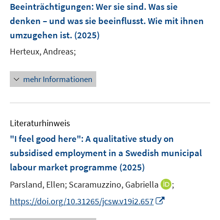
e
e
e
t
t
t
Beeinträchtigungen
:
Wer sie sind. Was sie
s
n
r
r
e
e
e
denken – und was sie beeinflusst. Wie mit ihnen
t
s
ö
ö
r
r
r
e
umzugehen ist.
(2025)
t
f
f
ö
ö
ö
r
e
f
f
Herteux, Andreas;
f
f
f
ö
r
n
n
f
f
f
f
ö
e
e
n
n
n
mehr Informationen
f
f
n
n
e
e
e
n
f
n
n
n
e
n
n
e
Literaturhinweis
n
"I feel good here"
:
A qualitative study on
subsidised employment in a Swedish municipal
labour market programme
(2025)
I
Parsland, Ellen;
Scaramuzzino, Gabriella
;
n
I
https://doi.org/10.31265/jcsw.v19i2.657
n
n
e