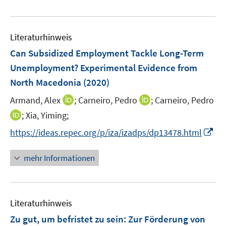
e
n
n
n
u
e
e
n
Literaturhinweis
m
F
Can Subsidized Employment Tackle Long-Term
e
Unemployment? Experimental Evidence from
n
North Macedonia
(2020)
s
t
I
I
Armand, Alex
;
Carneiro, Pedro
;
Carneiro, Pedro
e
n
n
I
;
Xia, Yiming;
r
n
n
n
I
https://ideas.repec.org/p/iza/izadps/dp13478.html
ö
e
e
n
n
f
u
u
e
n
mehr Informationen
f
e
e
u
e
n
m
m
e
u
e
F
F
m
e
n
e
e
F
Literaturhinweis
m
n
n
e
F
Zu gut, um befristet zu sein
:
Zur Förderung von
s
s
n