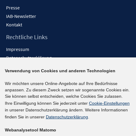
Presse
IAB-Newsletter
Kontakt
Rechtliche Links
Impressum
Datenschutzerklärung
Erklärung zur Barrierefreiheit
Verwendung von Cookies und anderen Technologien
Barrieren melden
Wir möchten unsere Online-Angebote auf Ihre Bedürfnisse
Social-Media-Kanäle
anpassen. Zu diesem Zweck setzen wir sogenannte Cookies ein.
Sie können selbst entscheiden, welche Cookies Sie zulassen.
BlueSky
Ihre Einwilligung können Sie jederzeit unter
Cookie-Einstellungen
YouTube
in unserer Datenschutzerklärung ändern. Weitere Informationen
LinkedIn
finden Sie in unserer
Datenschutzerklärung
.
XING
Webanalysetool Matomo
kununu