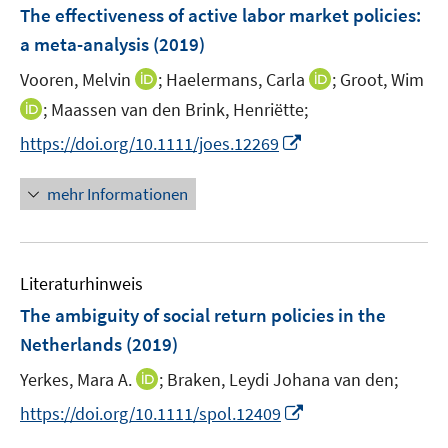
e
F
The effectiveness of active labor market policies
:
n
e
a meta-analysis
(2019)
s
n
t
I
I
Vooren, Melvin
;
Haelermans, Carla
;
Groot, Wim
s
e
n
n
t
I
;
Maassen van den Brink, Henriëtte;
r
n
n
e
n
I
https://doi.org/10.1111/joes.12269
ö
e
e
r
n
n
f
u
u
ö
e
n
f
mehr Informationen
e
e
f
u
e
n
m
m
f
e
u
e
F
F
n
m
e
n
e
e
e
F
Literaturhinweis
m
n
n
n
e
F
The ambiguity of social return policies in the
s
s
n
e
t
t
Netherlands
(2019)
s
n
e
e
t
I
Yerkes, Mara A.
;
Braken, Leydi Johana van den;
s
r
r
e
n
t
I
https://doi.org/10.1111/spol.12409
ö
ö
r
n
e
n
f
f
ö