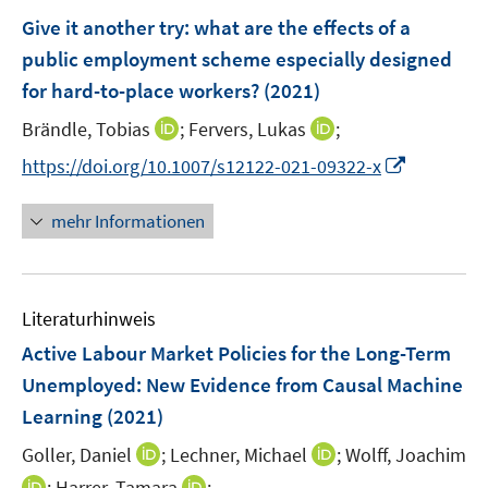
F
Give it another try
:
what are the effects of a
e
public employment scheme especially designed
n
for hard-to-place workers?
(2021)
s
t
I
I
Brändle, Tobias
;
Fervers, Lukas
;
e
n
n
I
https://doi.org/10.1007/s12122-021-09322-x
r
n
n
n
ö
e
e
n
mehr Informationen
f
u
u
e
f
e
e
u
n
m
m
e
e
F
F
Literaturhinweis
m
n
e
e
F
Active Labour Market Policies for the Long-Term
n
n
e
Unemployed: New Evidence from Causal Machine
s
s
n
Learning
(2021)
t
t
s
e
e
t
I
I
Goller, Daniel
;
Lechner, Michael
;
Wolff, Joachim
r
r
e
n
n
I
I
;
Harrer, Tamara
;