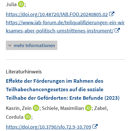
n
n
t
I
f
Julia
;
f
n
n
e
n
n
f
I
https://doi.org/10.48720/IAB.FOO.20240805.02
e
e
r
n
e
n
n
https://www.iab-forum.de/teilqualifizierungen-ein-wir
u
u
ö
e
n
e
n
I
e
e
ksames-aber-politisch-umstrittenes-instrument/
f
u
n
e
n
m
m
f
e
u
n
F
F
n
mehr Informationen
m
e
e
e
e
e
F
m
u
n
n
n
e
F
e
s
s
n
e
Literaturhinweis
m
t
t
s
n
F
e
e
Effekte der Förderungen im Rahmen des
t
s
e
r
r
e
Teilhabechancengesetzes auf die soziale
t
n
ö
ö
r
Teilhabe der Geförderten: Erste Befunde
(2023)
e
s
f
f
ö
r
t
f
f
I
I
Kasrin, Zein
;
Schiele, Maximilian
;
Zabel,
f
ö
e
n
n
n
n
f
I
Cordula
;
f
r
e
e
n
n
n
n
f
I
https://doi.org/10.3790/sfo.72.9-10.709
ö
n
n
e
e
e
n