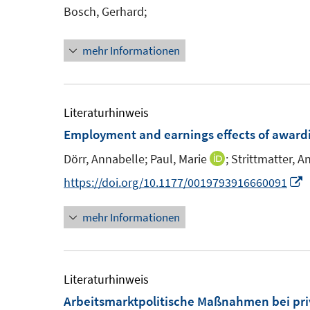
n
e
e
e
Bosch, Gerhard;
n
s
n
n
n
e
t
s
n
mehr Informationen
e
t
r
e
ö
r
Literaturhinweis
f
ö
Employment and earnings effects of award
f
f
n
Dörr, Annabelle;
Paul, Marie
;
Strittmatter, 
f
I
e
n
n
I
https://doi.org/10.1177/0019793916660091
n
e
n
n
n
mehr Informationen
e
n
u
e
e
u
m
e
Literaturhinweis
F
Arbeitsmarktpolitische Maßnahmen bei pri