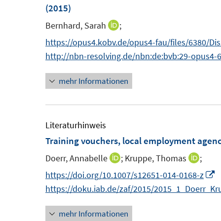
e
F
(2015)
n
e
Bernhard, Sarah
;
I
s
n
n
https://opus4.kobv.de/opus4-fau/files/6380/Di
t
s
n
http://nbn-resolving.de/nbn:de:bvb:29-opus4-
e
t
e
r
e
mehr Informationen
u
ö
r
e
f
ö
m
f
f
F
Literaturhinweis
n
f
e
Training vouchers, local employment agenci
e
n
n
n
e
Doerr, Annabelle
;
Kruppe, Thomas
;
I
I
s
n
n
n
I
https://doi.org/10.1007/s12651-014-0168-z
t
n
n
n
https://doku.iab.de/zaf/2015/2015_1_Doerr_Kr
e
e
e
n
r
mehr Informationen
u
u
e
ö