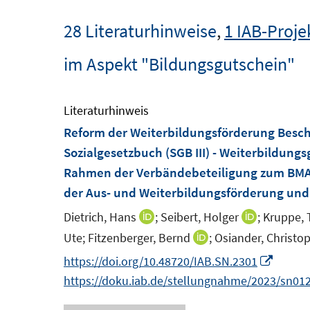
28 Literaturhinweise
,
1 IAB-Proje
im Aspekt "Bildungsgutschein"
Literaturhinweis
Reform der Weiterbildungsförderung Beschä
Sozialgesetzbuch (SGB III) - Weiterbildungs
Rahmen der Verbändebeteiligung zum BMAS
der Aus- und Weiterbildungsförderung und 
Dietrich, Hans
;
Seibert, Holger
;
Kruppe,
I
I
n
n
Ute;
Fitzenberger, Bernd
;
Osiander, Christo
I
n
n
n
I
https://doi.org/10.48720/IAB.SN.2301
e
e
n
n
https://doku.iab.de/stellungnahme/2023/sn012
u
u
e
n