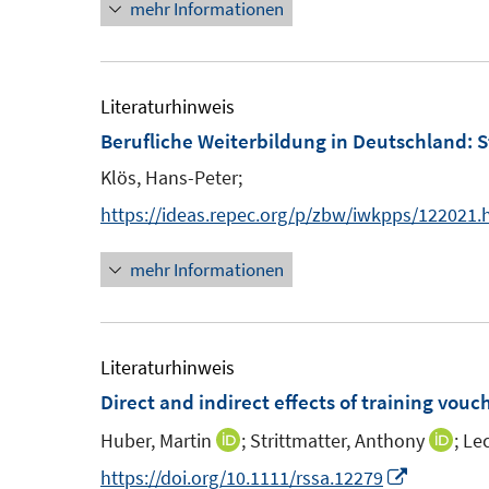
e
e
mehr Informationen
u
e
m
m
e
u
F
F
m
e
e
e
F
m
Literaturhinweis
n
n
e
F
Berufliche Weiterbildung in Deutschland:
s
s
n
e
Klös, Hans-Peter;
t
t
s
n
https://ideas.repec.org/p/zbw/iwkpps/122021.
e
e
t
s
r
r
e
t
mehr Informationen
ö
ö
r
e
f
f
ö
r
f
f
f
ö
Literaturhinweis
n
n
f
f
Direct and indirect effects of training vou
e
e
n
f
n
n
e
Huber, Martin
;
Strittmatter, Anthony
;
Lec
I
n
I
n
n
e
n
I
https://doi.org/10.1111/rssa.12279