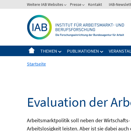
Springe
Weitere IAB Websites
Presse
Kontakt
IAB-Newslet
zum
Inhalt
THEMEN
PUBLIKATIONEN
VERANSTA
Startseite
Evaluation der Arb
Arbeitsmarktpolitik soll neben der Wirtschafts-
Arbeitslosigkeit leisten. Aber ist sie dabei au