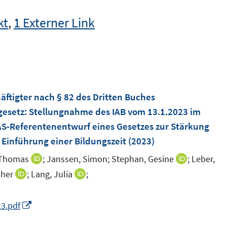
kt
,
1 Externer Link
ftigter nach § 82 des Dritten Buches
gesetz
:
Stellungnahme des IAB vom 13.1.2023 im
-Referentenentwurf eines Gesetzes zur Stärkung
Einführung einer Bildungszeit
(2023)
 Thomas
;
Janssen, Simon;
Stephan, Gesine
;
Leber,
I
I
n
n
pher
;
Lang, Julia
;
I
I
n
n
n
n
e
e
n
n
I
3.pdf
u
u
e
e
n