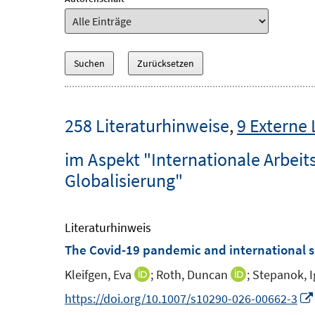
258 Literaturhinweise
,
9 Externe 
im Aspekt "Internationale Arbei
Globalisierung"
Literaturhinweis
The Covid-19 pandemic and international s
Kleifgen, Eva
;
Roth, Duncan
;
Stepanok, I
I
I
n
n
https://doi.org/10.1007/s10290-026-00662-3
n
n