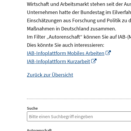
Wirtschaft und Arbeitsmarkt stehen seit der A
Unternehmen hatte der Bundestag im Eilverfahr
Einschätzungen aus Forschung und Politik zu 
Maßnahmen in Deutschland zusammen.
Im Filter „Autorenschaft“ können Sie auf IAB-(
Dies könnte Sie auch interessieren:
In
IAB-Infoplattform Mobiles Arbeiten
In
neuem
IAB-Infoplattform Kurzarbeit
neuem
Fenster
Zurück zur Übersicht
Fenster
öffnen
öffnen
Suche
Autorenschaft