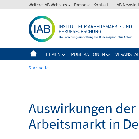
Springe
Weitere IAB Websites
Presse
Kontakt
IAB-Newslet
zum
Inhalt
THEMEN
PUBLIKATIONEN
VERANSTA
Startseite
Auswirkungen der 
Arbeitsmarkt in D