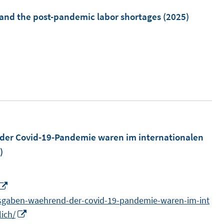
f
nd the post-pandemic labor shortages
(2025)
f
n
e
n
er Covid-19-Pandemie waren im internationalen
)
I
n
usgaben-waehrend-der-covid-19-pandemie-waren-im-int
n
I
lich/