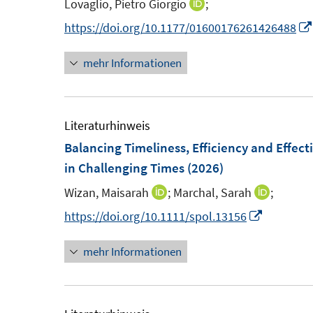
Lovaglio, Pietro Giorgio
;
I
s
s
n
n
n
n
https://doi.org/10.1177/01600176261426488
t
t
s
n
e
e
t
mehr Informationen
e
r
r
e
u
ö
ö
r
e
f
f
ö
m
Literaturhinweis
f
f
f
F
Balancing Timeliness, Efficiency and Effect
n
n
f
e
in Challenging Times
(2026)
e
e
n
n
n
n
e
Wizan, Maisarah
;
Marchal, Sarah
;
I
I
s
n
n
n
I
https://doi.org/10.1111/spol.13156
t
n
n
n
e
mehr Informationen
e
e
n
r
u
u
e
ö
e
e
u
f
m
m