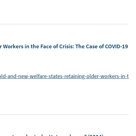
e
n
u
n
e
e
m
u
F
e
e
m
Workers in the Face of Crisis: The Case of COVID-19
n
F
s
e
t
n
/old-and-new-welfare-states-retaining-older-workers-in-t
e
s
r
t
ö
e
f
r
f
ö
n
f
e
f