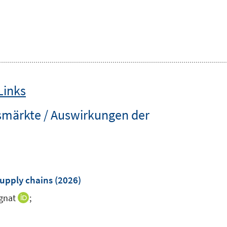
Links
tsmärkte / Auswirkungen der
upply chains
(2026)
gnat
;
I
n
I
n