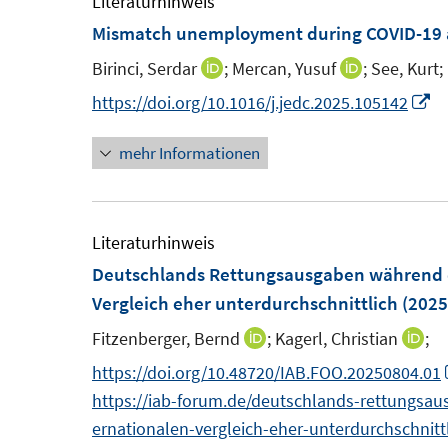
e
Literaturhinweis
f
F
F
m
Mismatch unemployment during COVID-19 a
n
e
e
F
e
Birinci, Serdar
;
Mercan, Yusuf
;
See, Kurt;
I
I
n
n
e
n
n
n
I
https://doi.org/10.1016/j.jedc.2025.105142
s
s
n
n
n
n
t
t
s
mehr Informationen
e
e
n
e
e
t
u
u
e
r
r
e
e
e
u
ö
ö
r
m
m
e
Literaturhinweis
f
f
ö
F
F
m
Deutschlands Rettungsausgaben während d
f
f
f
e
e
F
Vergleich eher unterdurchschnittlich
(2025
n
n
f
n
n
e
e
e
n
Fitzenberger, Bernd
;
Kagerl, Christian
;
I
I
s
s
n
n
n
e
n
n
https://doi.org/10.48720/IAB.FOO.20250804.01
t
t
s
n
n
n
https://iab-forum.de/deutschlands-rettungsa
e
e
t
e
e
ernationalen-vergleich-eher-unterdurchschnitt
r
r
e