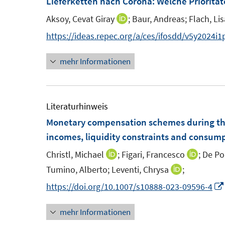
Lieferketten nach Corona: Welche Priorit
n
F
Aksoy, Cevat Giray
;
Baur, Andreas;
Flach, Li
I
s
e
n
https://ideas.repec.org/a/ces/ifosdd/v5y2024i
t
n
n
e
s
mehr Informationen
e
r
t
u
ö
e
e
f
r
m
Literaturhinweis
f
ö
F
Monetary compensation schemes during the
n
f
e
incomes, liquidity constraints and consump
e
f
n
n
n
Christl, Michael
;
Figari, Francesco
;
De Pol
I
I
s
e
n
n
Tumino, Alberto;
Leventi, Chrysa
;
I
t
n
n
n
n
https://doi.org/10.1007/s10888-023-09596-4
e
e
e
n
r
u
u
mehr Informationen
e
ö