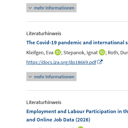
mehr Informationen
e
e
u
u
e
e
m
m
Literaturhinweis
F
F
The Covid-19 pandemic and international s
e
e
Kleifgen, Eva
;
Stepanok, Ignat
;
Roth, Du
I
I
n
n
n
n
I
https://docs.iza.org/dp18669.pdf
s
s
n
n
n
t
t
mehr Informationen
e
e
n
e
e
u
u
e
r
r
e
e
u
ö
ö
m
m
e
Literaturhinweis
f
f
F
F
m
Employment and Labour Participation in th
f
f
e
e
F
and Online Job Data
(2026)
n
n
n
n
e
e
e