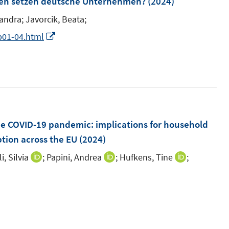
äten setzen deutsche Unternehmen?
(2024)
n
n
e
sandra;
Javorcik, Beata;
n
I
1p01-04.html
n
n
e
u
e
m
 COVID-19 pandemic: implications for household
F
tion across the EU
(2024)
e
i, Silvia
;
Papini, Andrea
;
Hufkens, Tine
;
I
I
I
n
n
n
n
s
n
n
n
I
t
e
e
e
n
e
u
u
u
n
r