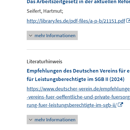
Das Arbeitszeitgesetz in der aktuellen Ref
F
Seifert, Hartmut;
e
http://library.fes.de/pdf-files/a-p-b/21151.pdf
n
s
mehr Informationen
t
e
r
Literaturhinweis
ö
Empfehlungen des Deutschen Vereins für ei
f
für Leistungsberechtigte im SGB II
(2024)
f
https://www.deutscher-verein.de/empfehlung
n
-vereins-fuer-oeffentliche-und-private-fuersor
e
I
rung-fuer-leistungsberechtigte-im-sgb-ii/
n
n
mehr Informationen
n
e