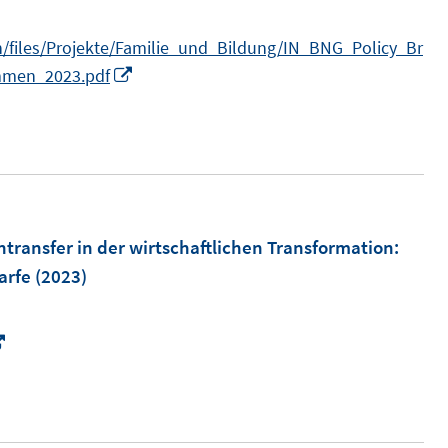
n/files/Projekte/Familie_und_Bildung/IN_BNG_Policy_Br
I
immen_2023.pdf
n
n
e
u
e
m
transfer in der wirtschaftlichen Transformation
:
F
arfe
(2023)
e
n
I
s
n
t
n
e
e
r