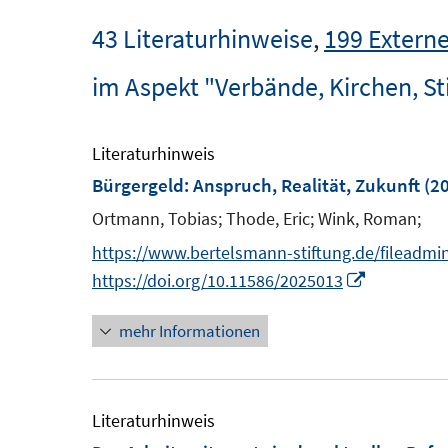
43 Literaturhinweise
,
199 Externe
im Aspekt "Verbände, Kirchen, St
Literaturhinweis
Bürgergeld: Anspruch, Realität, Zukunft
(20
Ortmann, Tobias;
Thode, Eric;
Wink, Roman;
https://www.bertelsmann-stiftung.de/fileadmi
I
https://doi.org/10.11586/2025013
n
mehr Informationen
n
e
u
e
Literaturhinweis
m