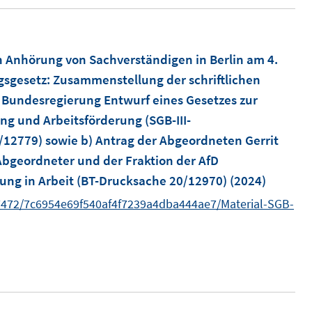
ö
f
f
 Anhörung von Sachverständigen in Berlin am 4.
n
gsgesetz
:
Zusammenstellung der schriftlichen
e
Bundesregierung Entwurf eines Gesetzes zur
n
ng und Arbeitsförderung (SGB-III-
/12779) sowie b) Antrag der Abgeordneten Gerrit
 Abgeordneter und der Fraktion der AfD
ung in Arbeit (BT-Drucksache 20/12970)
(2024)
7472/7c6954e69f540af4f7239a4dba444ae7/Material-SGB-