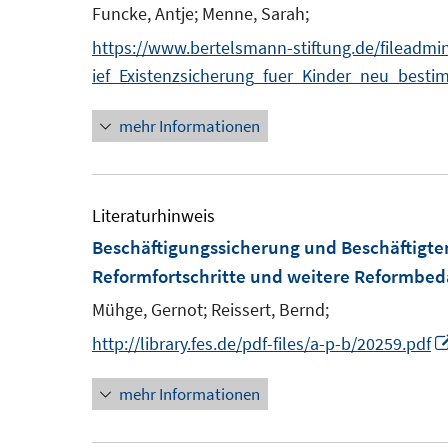
e
Funcke, Antje;
Menne, Sarah;
n
https://www.bertelsmann-stiftung.de/fileadmi
s
ief_Existenzsicherung_fuer_Kinder_neu_best
t
e
mehr Informationen
r
ö
f
Literaturhinweis
f
Beschäftigungssicherung und Beschäftigten
n
Reformfortschritte und weitere Reformbed
e
Mühge, Gernot;
Reissert, Bernd;
n
http://library.fes.de/pdf-files/a-p-b/20259.pdf
mehr Informationen