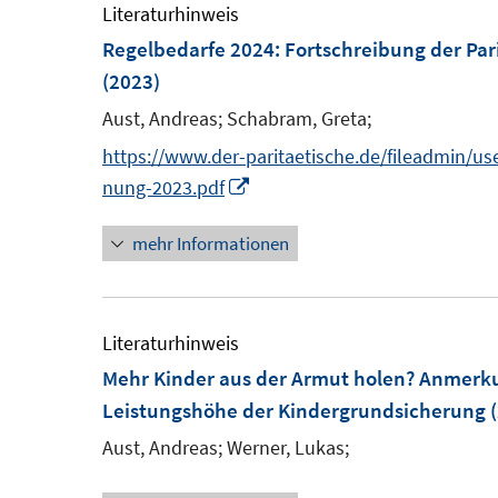
e
Literaturhinweis
m
Regelbedarfe 2024: Fortschreibung der Par
F
(2023)
e
Aust, Andreas;
Schabram, Greta;
n
https://www.der-paritaetische.de/fileadmin/u
s
I
nung-2023.pdf
t
n
e
mehr Informationen
n
r
e
ö
u
f
e
Literaturhinweis
f
m
Mehr Kinder aus der Armut holen? Anmerk
n
F
Leistungshöhe der Kindergrundsicherung
(
e
e
Aust, Andreas;
Werner, Lukas;
n
n
s