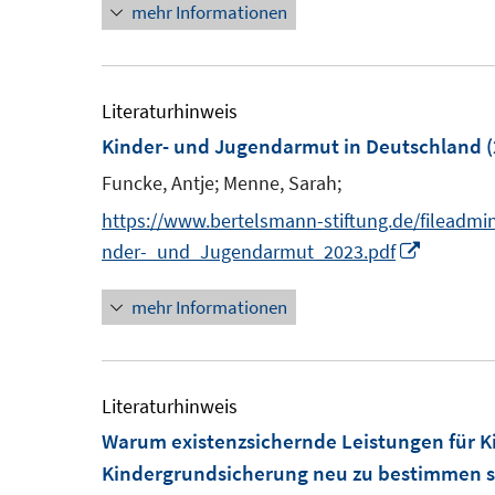
mehr Informationen
t
e
r
Literaturhinweis
ö
Kinder- und Jugendarmut in Deutschland
(
f
Funcke, Antje;
Menne, Sarah;
f
n
https://www.bertelsmann-stiftung.de/fileadmi
e
I
nder-_und_Jugendarmut_2023.pdf
n
n
mehr Informationen
n
e
u
e
Literaturhinweis
m
Warum existenzsichernde Leistungen für K
F
Kindergrundsicherung neu zu bestimmen s