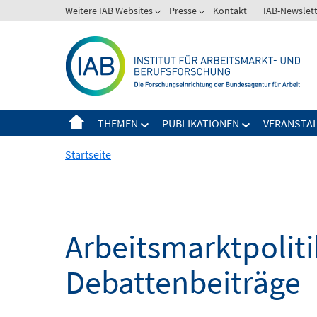
Springe
Weitere IAB Websites
Presse
Kontakt
IAB-Newslet
zum
Inhalt
THEMEN
PUBLIKATIONEN
VERANSTA
Startseite
Arbeitsmarktpoliti
Debattenbeiträge