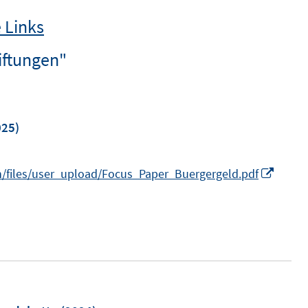
 Links
iftungen"
25)
I
n/files/user_upload/Focus_Paper_Buergergeld.pdf
n
n
e
u
e
m
F