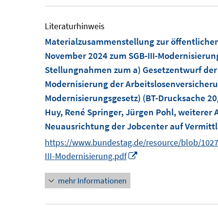
u
e
Literaturhinweis
m
Materialzusammenstellung zur öffentlichen
F
November 2024 zum SGB-III-Modernisierun
e
Stellungnahmen zum a) Gesetzentwurf der 
n
Modernisierung der Arbeitslosenversicheru
s
Modernisierungsgesetz) (BT-Drucksache 20
t
Huy, René Springer, Jürgen Pohl, weiterer
e
Neuausrichtung der Jobcenter auf Vermittl
r
https://www.bundestag.de/resource/blob/102
ö
I
III-Modernisierung.pdf
f
n
f
mehr Informationen
n
n
e
e
u
n