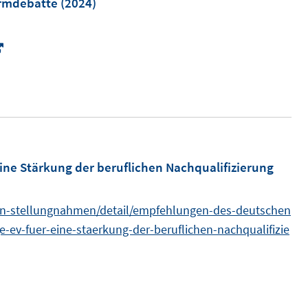
ormdebatte
(2024)
e
n
I
s
n
t
n
e
e
r
u
ö
e
f
m
ne Stärkung der beruflichen Nachqualifizierung
f
F
n
e
en-stellungnahmen/detail/empfehlungen-des-deutschen
e
n
ge-ev-fuer-eine-staerkung-der-beruflichen-nachqualifizie
n
s
t
e
r