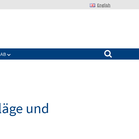
English
Suchen nach:
IAB
hläge und