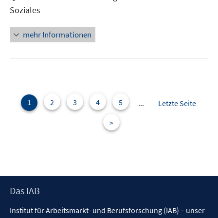
Fenster
Soziales
öffnen
mehr Informationen
1
2
3
4
5
...
Letzte Seite
>
Footer
Das IAB
Inhalt
Institut für Arbeitsmarkt- und Berufsforschung (IAB) – unser