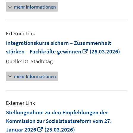
mehr Informationen
Externer Link
Integrationskurse sichern – Zusammenhalt
In
stärken – Fachkräfte gewinnen
(26.03.2026)
neuem
Quelle: Dt. Städtetag
Fenster
öffnen
mehr Informationen
Externer Link
Stellungnahme zu den Empfehlungen der
Kommission zur Sozialstaatsreform vom 27.
In
Januar 2026
(25.03.2026)