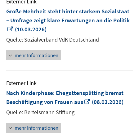
Externer Link
Große Mehrheit steht hinter starkem Sozialstaat
– Umfrage zeigt klare Erwartungen an die Politik
In
(10.03.2026)
neuem
Quelle: Sozialverband VdK Deutschland
Fenster
öffnen
mehr Informationen
Externer Link
Nach Kinderphase: Ehegattensplitting bremst
In
Beschäftigung von Frauen aus
(08.03.2026)
neuem
Quelle: Bertelsmann Stiftung
Fenster
öffnen
mehr Informationen