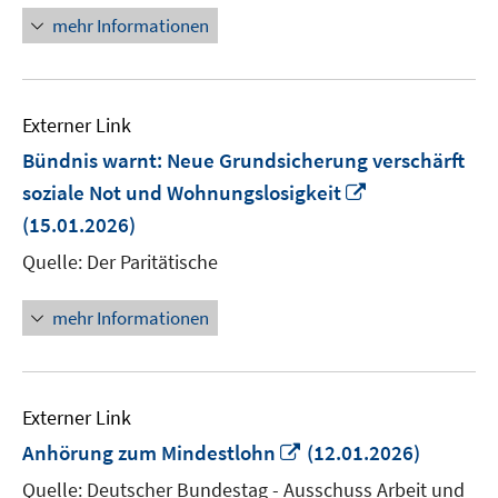
mehr Informationen
Externer Link
Bündnis warnt: Neue Grundsicherung verschärft
In
soziale Not und Wohnungslosigkeit
neuem
(15.01.2026)
Fenster
Quelle: Der Paritätische
öffnen
mehr Informationen
Externer Link
In
Anhörung zum Mindestlohn
(12.01.2026)
neuem
Quelle: Deutscher Bundestag - Ausschuss Arbeit und