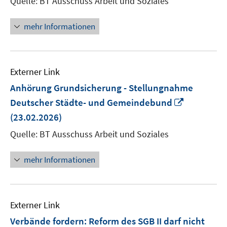
Quelle: BT Ausschuss Arbeit und Soziales
Fenster
öffnen
mehr Informationen
Externer Link
Anhörung Grundsicherung - Stellungnahme
In
Deutscher Städte- und Gemeindebund
neuem
(23.02.2026)
Fenster
Quelle: BT Ausschuss Arbeit und Soziales
öffnen
mehr Informationen
Externer Link
Verbände fordern: Reform des SGB II darf nicht