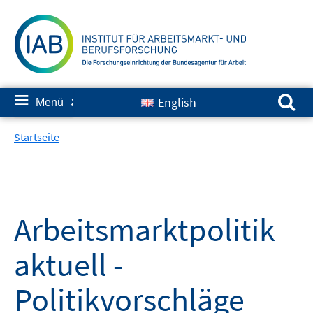
Springe
zum
Inhalt
Suchen nach:
≡
English
Menü
✘
Startseite
Arbeitsmarktpolitik
aktuell -
Politikvorschläge