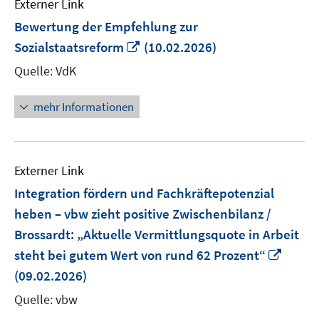
Externer Link
Bewertung der Empfehlung zur
In
Sozialstaatsreform
(10.02.2026)
neuem
Quelle: VdK
Fenster
öffnen
mehr Informationen
Externer Link
Integration fördern und Fachkräftepotenzial
heben – vbw zieht positive Zwischenbilanz /
Brossardt: „Aktuelle Vermittlungsquote in Arbeit
In
steht bei gutem Wert von rund 62 Prozent“
neue
(09.02.2026)
Fenst
Quelle: vbw
öffne