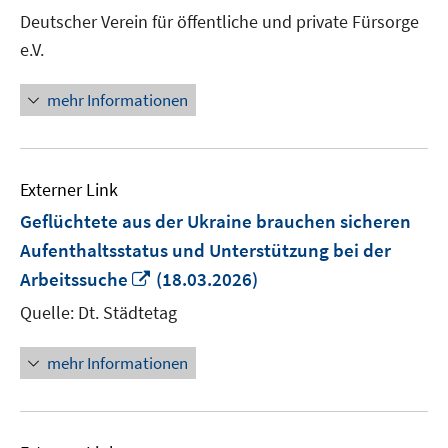
neuem
Deutscher Verein für öffentliche und private Fürsorge
Fenster
e.V.
öffnen
mehr Informationen
Externer Link
Geflüchtete aus der Ukraine brauchen sicheren
Aufenthaltsstatus und Unterstützung bei der
In
Arbeitssuche
(18.03.2026)
neuem
Quelle: Dt. Städtetag
Fenster
öffnen
mehr Informationen