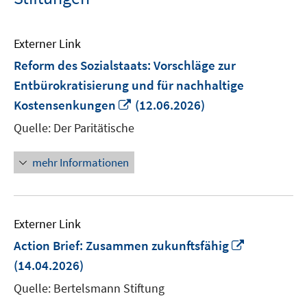
Externer Link
Reform des Sozialstaats: Vorschläge zur
Entbürokratisierung und für nachhaltige
In
Kostensenkungen
(12.06.2026)
neuem
Quelle: Der Paritätische
Fenster
öffnen
mehr Informationen
Externer Link
In
Action Brief: Zusammen zukunftsfähig
neuem
(14.04.2026)
Fenster
Quelle: Bertelsmann Stiftung
öffnen