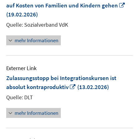
In
auf Kosten von Familien und Kindern gehen
neu
(19.02.2026)
Fenst
Quelle: Sozialverband VdK
öffne
mehr Informationen
Externer Link
Zulassungsstopp bei Integrationskursen ist
In
absolut kontraproduktiv
(13.02.2026)
neuem
Quelle: DLT
Fenster
öffnen
mehr Informationen