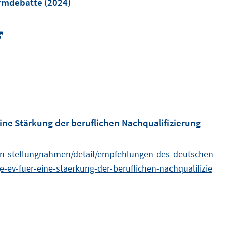
ormdebatte
(2024)
e
n
I
s
n
t
n
e
e
r
u
ö
e
f
m
ne Stärkung der beruflichen Nachqualifizierung
f
F
n
e
en-stellungnahmen/detail/empfehlungen-des-deutschen
e
n
ge-ev-fuer-eine-staerkung-der-beruflichen-nachqualifizie
n
s
t
e
r