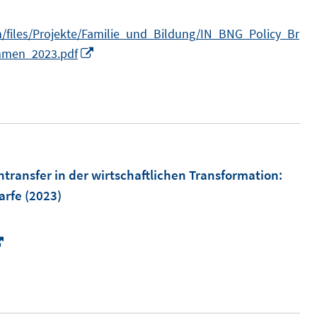
n/files/Projekte/Familie_und_Bildung/IN_BNG_Policy_Br
I
immen_2023.pdf
n
n
e
u
e
m
transfer in der wirtschaftlichen Transformation
:
F
arfe
(2023)
e
n
I
s
n
t
n
e
e
r