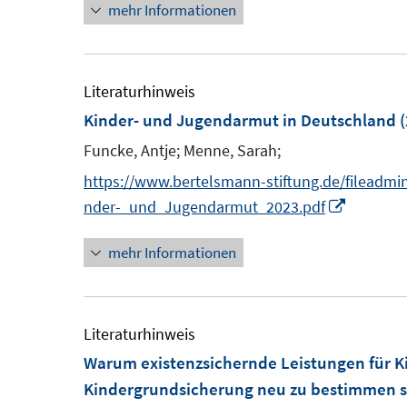
mehr Informationen
t
e
r
Literaturhinweis
ö
Kinder- und Jugendarmut in Deutschland
(
f
Funcke, Antje;
Menne, Sarah;
f
n
https://www.bertelsmann-stiftung.de/fileadmi
e
I
nder-_und_Jugendarmut_2023.pdf
n
n
mehr Informationen
n
e
u
e
Literaturhinweis
m
Warum existenzsichernde Leistungen für K
F
Kindergrundsicherung neu zu bestimmen s