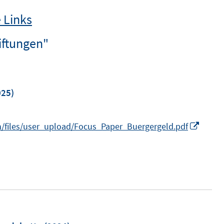
 Links
iftungen"
25)
I
n/files/user_upload/Focus_Paper_Buergergeld.pdf
n
n
e
u
e
m
F