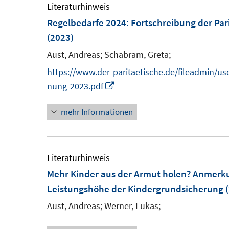
e
Literaturhinweis
m
Regelbedarfe 2024: Fortschreibung der Par
F
(2023)
e
Aust, Andreas;
Schabram, Greta;
n
https://www.der-paritaetische.de/fileadmin/u
s
I
nung-2023.pdf
t
n
e
mehr Informationen
n
r
e
ö
u
f
e
Literaturhinweis
f
m
Mehr Kinder aus der Armut holen? Anmerk
n
F
Leistungshöhe der Kindergrundsicherung
(
e
e
Aust, Andreas;
Werner, Lukas;
n
n
s