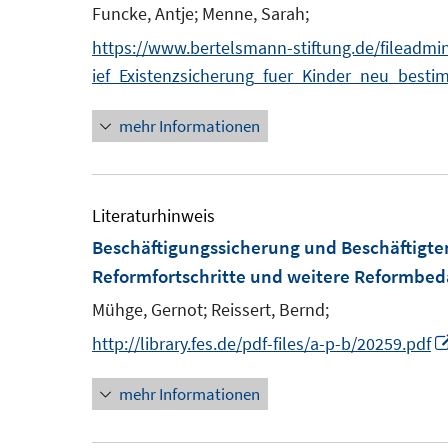
e
Funcke, Antje;
Menne, Sarah;
n
https://www.bertelsmann-stiftung.de/fileadmi
s
ief_Existenzsicherung_fuer_Kinder_neu_best
t
e
mehr Informationen
r
ö
f
Literaturhinweis
f
Beschäftigungssicherung und Beschäftigten
n
Reformfortschritte und weitere Reformbed
e
Mühge, Gernot;
Reissert, Bernd;
n
http://library.fes.de/pdf-files/a-p-b/20259.pdf
mehr Informationen