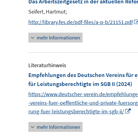
Das Arbeitszeitgesetz in der aktuellen Ref
F
Seifert, Hartmut;
e
http://library.fes.de/pdf-files/a-p-b/21151.pdf
n
s
mehr Informationen
t
e
r
Literaturhinweis
ö
Empfehlungen des Deutschen Vereins für ei
f
für Leistungsberechtigte im SGB II
(2024)
f
https://www.deutscher-verein.de/empfehlung
n
-vereins-fuer-oeffentliche-und-private-fuersor
e
I
rung-fuer-leistungsberechtigte-im-sgb-ii/
n
n
mehr Informationen
n
e