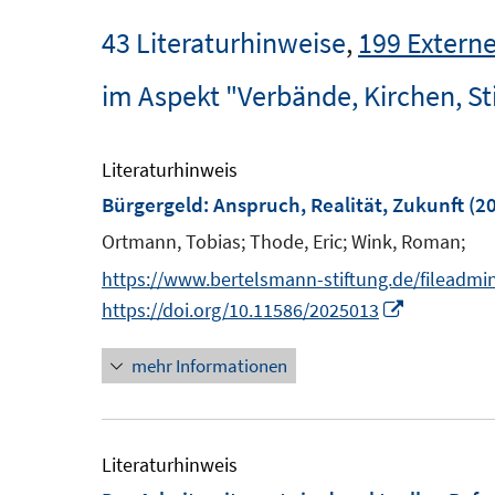
43 Literaturhinweise
,
199 Externe
im Aspekt "Verbände, Kirchen, St
Literaturhinweis
Bürgergeld: Anspruch, Realität, Zukunft
(20
Ortmann, Tobias;
Thode, Eric;
Wink, Roman;
https://www.bertelsmann-stiftung.de/fileadmi
I
https://doi.org/10.11586/2025013
n
mehr Informationen
n
e
u
e
Literaturhinweis
m