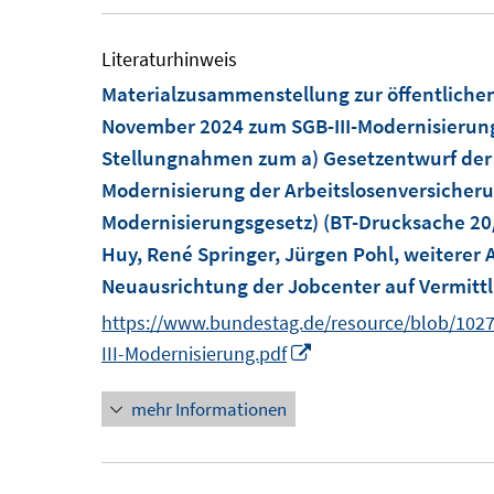
u
e
Literaturhinweis
m
Materialzusammenstellung zur öffentlichen
F
November 2024 zum SGB-III-Modernisierun
e
Stellungnahmen zum a) Gesetzentwurf der 
n
Modernisierung der Arbeitslosenversicheru
s
Modernisierungsgesetz) (BT-Drucksache 20
t
Huy, René Springer, Jürgen Pohl, weiterer
e
Neuausrichtung der Jobcenter auf Vermittl
r
https://www.bundestag.de/resource/blob/102
ö
I
III-Modernisierung.pdf
f
n
f
mehr Informationen
n
n
e
e
u
n