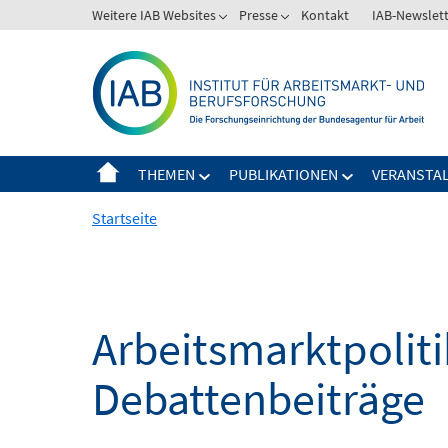
Springe
Weitere IAB Websites
Presse
Kontakt
IAB-Newslet
zum
Inhalt
THEMEN
PUBLIKATIONEN
VERANSTA
Startseite
Arbeitsmarktpoliti
Debattenbeiträge