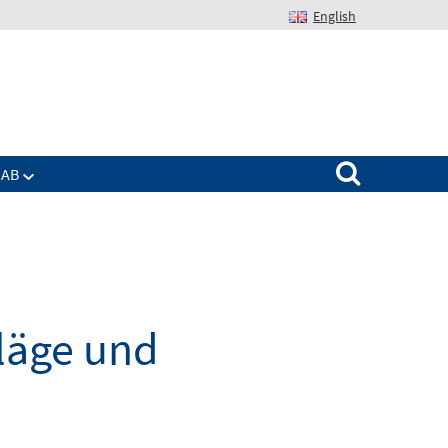
English
Suchen nach:
IAB
hläge und