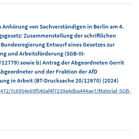
ö
f
f
 Anhörung von Sachverständigen in Berlin am 4.
n
gsgesetz
:
Zusammenstellung der schriftlichen
e
Bundesregierung Entwurf eines Gesetzes zur
n
ng und Arbeitsförderung (SGB-III-
/12779) sowie b) Antrag der Abgeordneten Gerrit
 Abgeordneter und der Fraktion der AfD
ung in Arbeit (BT-Drucksache 20/12970)
(2024)
7472/7c6954e69f540af4f7239a4dba444ae7/Material-SGB-