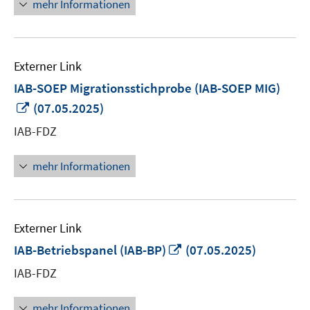
mehr Informationen
Externer Link
IAB-SOEP Migrationsstichprobe (IAB-SOEP MIG)
In
(07.05.2025)
neuem
IAB-FDZ
Fenster
öffnen
mehr Informationen
Externer Link
In
IAB-Betriebspanel (IAB-BP)
(07.05.2025)
neuem
IAB-FDZ
Fenster
öffnen
mehr Informationen