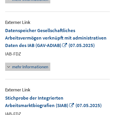
Externer Link
Datenspeicher Gesellschaftliches
Arbeitsvermögen verknüpft mit administrativen
In
Daten des IAB (GAV-ADIAB)
(07.05.2025)
neuem
IAB-FDZ
Fenster
öffnen
mehr Informationen
Externer Link
Stichprobe der Integrierten
In
Arbeitsmarktbiografien (SIAB)
(07.05.2025)
neuem
IAB-FDZ