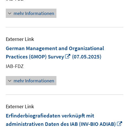
Fenster
öffnen
mehr Informationen
Externer Link
German Management and Organizational
In
Practices (GMOP) Survey
(07.05.2025)
neuem
IAB-FDZ
Fenster
öffnen
mehr Informationen
Externer Link
Erfinderbiografiedaten verknüpft mit
In
administrativen Daten des IAB (INV-BIO ADIAB)