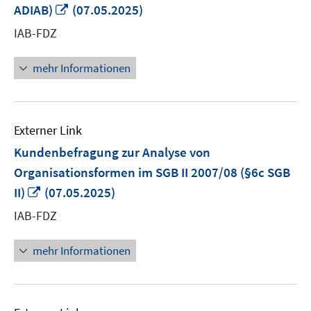
In
ADIAB)
(07.05.2025)
neuem
IAB-FDZ
Fenster
öffnen
mehr Informationen
Externer Link
Kundenbefragung zur Analyse von
Organisationsformen im SGB II 2007/08 (§6c SGB
In
II)
(07.05.2025)
neuem
IAB-FDZ
Fenster
öffnen
mehr Informationen