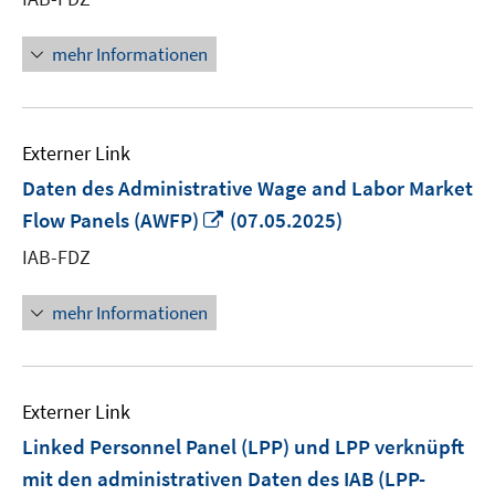
öffnen
mehr Informationen
Externer Link
Daten des Administrative Wage and Labor Market
In
Flow Panels (AWFP)
(07.05.2025)
neuem
IAB-FDZ
Fenster
öffnen
mehr Informationen
Externer Link
Linked Personnel Panel (LPP) und LPP verknüpft
mit den administrativen Daten des IAB (LPP-