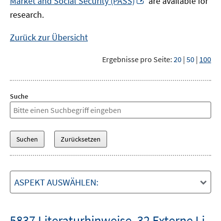
Market and Social Security (PASS)
are available for
Fenster
neuem
research.
öffnen
Fenster
öffnen
Zurück zur Übersicht
Ergebnisse pro Seite:
20
|
50
|
100
Suche
ASPEKT AUSWÄHLEN:
5837 Literaturhinweise
,
32 Externe Li