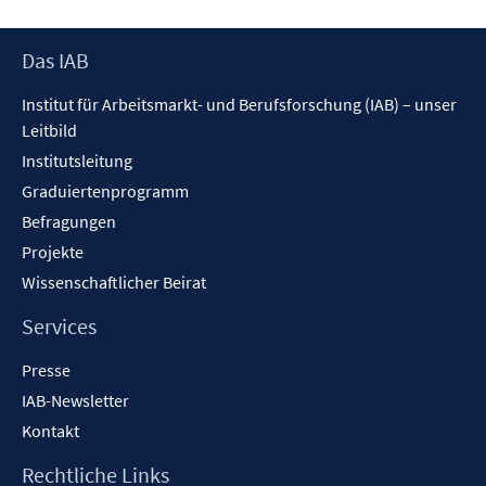
Footer
Das IAB
Inhalt
Institut für Arbeitsmarkt- und Berufsforschung (IAB) – unser
Leitbild
Institutsleitung
Graduiertenprogramm
Befragungen
Projekte
Wissenschaftlicher Beirat
Services
Presse
IAB-Newsletter
Kontakt
Rechtliche Links