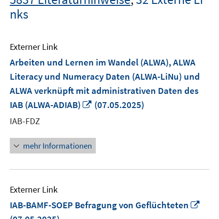
nks
Externer Link
Arbeiten und Lernen im Wandel (ALWA), ALWA
Literacy und Numeracy Daten (ALWA-LiNu) und
ALWA verknüpft mit administrativen Daten des
In
IAB (ALWA-ADIAB)
(07.05.2025)
neuem
IAB-FDZ
Fenster
öffnen
mehr Informationen
Externer Link
In
IAB-BAMF-SOEP Befragung von Geflüchteten
neu