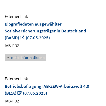
Externer Link
Biografiedaten ausgewählter
Sozialversicherungsträger in Deutschland
In
(BASiD)
(07.05.2025)
neuem
IAB-FDZ
Fenster
öffnen
mehr Informationen
Externer Link
Betriebsbefragung IAB-ZEW-Arbeitswelt 4.0
In
(BIZA)
(07.05.2025)
neuem
IAB-FDZ
Fenster