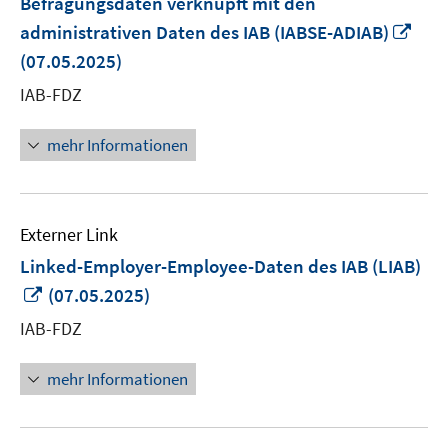
Befragungsdaten verknüpft mit den
In
administrativen Daten des IAB (IABSE-ADIAB)
neu
(07.05.2025)
Fens
IAB-FDZ
öffn
mehr Informationen
Externer Link
Linked-Employer-Employee-Daten des IAB (LIAB)
In
(07.05.2025)
neuem
IAB-FDZ
Fenster
öffnen
mehr Informationen