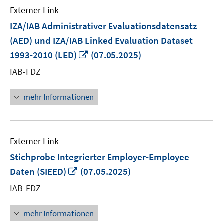
Externer Link
IZA/IAB Administrativer Evaluationsdatensatz
(AED) und IZA/IAB Linked Evaluation Dataset
In
1993-2010 (LED)
(07.05.2025)
neuem
IAB-FDZ
Fenster
öffnen
mehr Informationen
Externer Link
Stichprobe Integrierter Employer-Employee
In
Daten (SIEED)
(07.05.2025)
neuem
IAB-FDZ
Fenster
öffnen
mehr Informationen