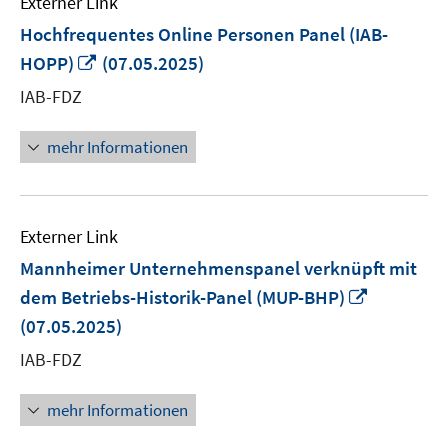
Externer Link
Hochfrequentes Online Personen Panel (IAB-
In
HOPP)
(07.05.2025)
neuem
IAB-FDZ
Fenster
öffnen
mehr Informationen
Externer Link
Mannheimer Unternehmenspanel verknüpft mit
In
dem Betriebs-Historik-Panel (MUP-BHP)
neuem
(07.05.2025)
Fenster
IAB-FDZ
öffnen
mehr Informationen