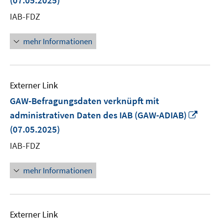
(07.05.2025)
Fens
IAB-FDZ
öffn
mehr Informationen
Externer Link
GAW-Befragungsdaten verknüpft mit
In
administrativen Daten des IAB (GAW-ADIAB)
neu
(07.05.2025)
Fenst
IAB-FDZ
öffne
mehr Informationen
Externer Link