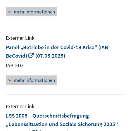
Fenster
öffnen
mehr Informationen
Externer Link
Panel „Betriebe in der Covid-19 Krise“ (IAB
In
BeCovid)
(07.05.2025)
neuem
IAB-FDZ
Fenster
öffnen
mehr Informationen
Externer Link
LSS 2005 – Querschnittsbefragung
„Lebenssituation und Soziale Sicherung 2005“