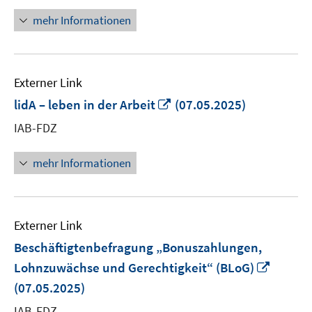
öffnen
mehr Informationen
Externer Link
In
lidA – leben in der Arbeit
(07.05.2025)
neuem
IAB-FDZ
Fenster
öffnen
mehr Informationen
Externer Link
Beschäftigtenbefragung „Bonuszahlungen,
In
Lohnzuwächse und Gerechtigkeit“ (BLoG)
neuem
(07.05.2025)
Fenste
IAB-FDZ