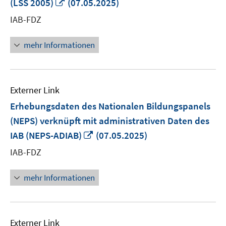
In
(LSS 2005)
(07.05.2025)
neuem
IAB-FDZ
Fenster
öffnen
mehr Informationen
Externer Link
Erhebungsdaten des Nationalen Bildungspanels
(NEPS) verknüpft mit administrativen Daten des
In
IAB (NEPS-ADIAB)
(07.05.2025)
neuem
IAB-FDZ
Fenster
öffnen
mehr Informationen
Externer Link