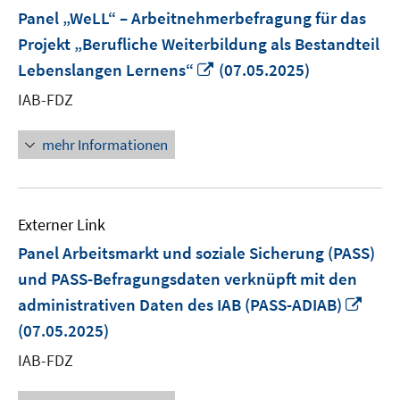
Panel „WeLL“ – Arbeitnehmerbefragung für das
Projekt „Berufliche Weiterbildung als Bestandteil
In
Lebenslangen Lernens“
(07.05.2025)
neuem
IAB-FDZ
Fenster
öffnen
mehr Informationen
Externer Link
Panel Arbeitsmarkt und soziale Sicherung (PASS)
und PASS-Befragungsdaten verknüpft mit den
In
administrativen Daten des IAB (PASS-ADIAB)
neu
(07.05.2025)
Fens
IAB-FDZ
öffn