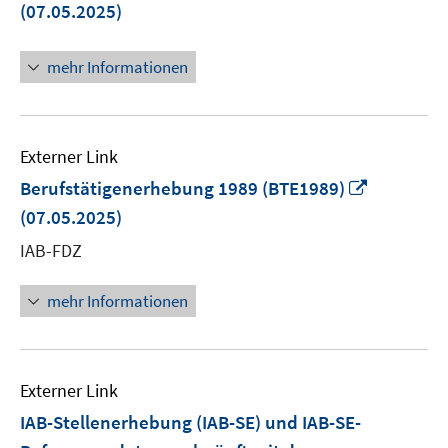
n
(07.05.2025)
Fe
öf
mehr Informationen
Externer Link
In
Berufstätigenerhebung 1989 (BTE1989)
neuem
(07.05.2025)
Fenster
IAB-FDZ
öffnen
mehr Informationen
Externer Link
IAB-Stellenerhebung (IAB-SE) und IAB-SE-