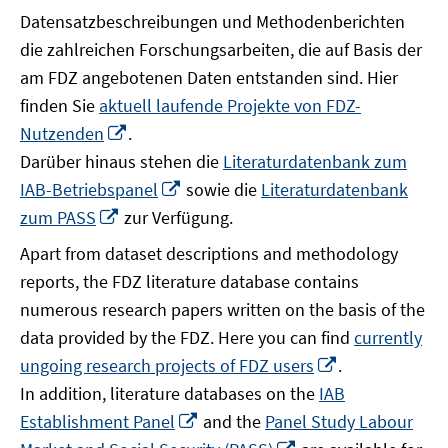
Datensatzbeschreibungen und Methodenberichten
die zahlreichen Forschungsarbeiten, die auf Basis der
am FDZ angebotenen Daten entstanden sind. Hier
finden Sie
aktuell laufende Projekte von FDZ-
In
Nutzenden
.
neuem
Darüber hinaus stehen die
Literaturdatenbank zum
Fenster
In
IAB-Betriebspanel
sowie die
Literaturdatenbank
öffnen
neuem
In
zum PASS
zur Verfügung.
Fenster
neuem
Apart from dataset descriptions and methodology
öffnen
Fenster
reports, the FDZ literature database contains
öffnen
numerous research papers written on the basis of the
data provided by the FDZ. Here you can find
currently
In
ungoing research projects of FDZ users
.
neuem
In addition, literature databases on the
IAB
Fenster
In
Establishment Panel
and the
Panel Study Labour
öffnen
neuem
In