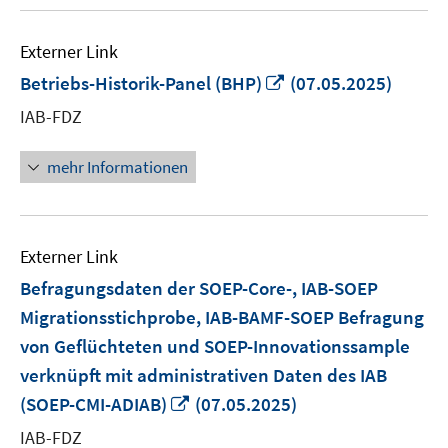
Externer Link
In
Betriebs-Historik-Panel (BHP)
(07.05.2025)
neuem
IAB-FDZ
Fenster
öffnen
mehr Informationen
Externer Link
Befragungsdaten der SOEP-Core-, IAB-SOEP
Migrationsstichprobe, IAB-BAMF-SOEP Befragung
von Geflüchteten und SOEP-Innovationssample
verknüpft mit administrativen Daten des IAB
In
(SOEP-CMI-ADIAB)
(07.05.2025)
neuem
IAB-FDZ