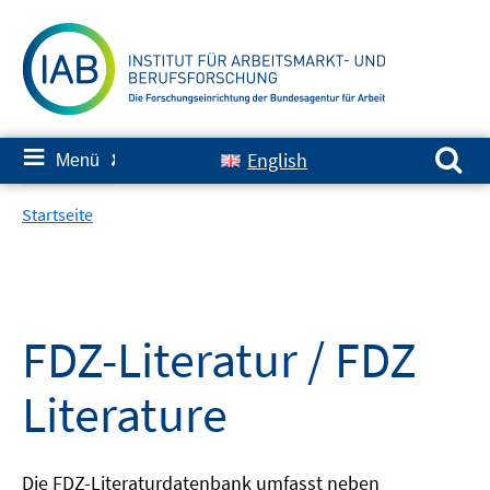
Springe
zum
Inhalt
Suchen nach:
≡
English
Menü
✘
Startseite
FDZ-Literatur / FDZ
Literature
Die FDZ-Literaturdatenbank umfasst neben