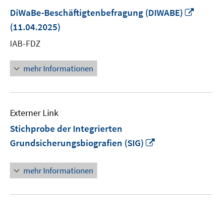
In
DiWaBe-Beschäftigtenbefragung (DIWABE)
neue
(11.04.2025)
Fenste
IAB-FDZ
öffnen
mehr Informationen
Externer Link
Stichprobe der Integrierten
In
Grundsicherungsbiografien (SIG)
neuem
Fenster
mehr Informationen
öffnen