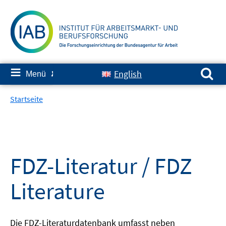
Springe
zum
Inhalt
Suchen nach:
≡
English
Menü
✘
Startseite
FDZ-Literatur / FDZ
Literature
Die FDZ-Literaturdatenbank umfasst neben