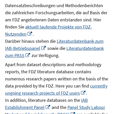
Datensatzbeschreibungen und Methodenberichten
die zahlreichen Forschungsarbeiten, die auf Basis der
am FDZ angebotenen Daten entstanden sind. Hier
finden Sie
aktuell laufende Projekte von FDZ-
In
Nutzenden
.
neuem
Darüber hinaus stehen die
Literaturdatenbank zum
Fenster
In
IAB-Betriebspanel
sowie die
Literaturdatenbank
öffnen
neuem
In
zum PASS
zur Verfügung.
Fenster
neuem
Apart from dataset descriptions and methodology
öffnen
Fenster
reports, the FDZ literature database contains
öffnen
numerous research papers written on the basis of the
data provided by the FDZ. Here you can find
currently
In
ungoing research projects of FDZ users
.
neuem
In addition, literature databases on the
IAB
Fenster
In
Establishment Panel
and the
Panel Study Labour
öffnen
neuem
In