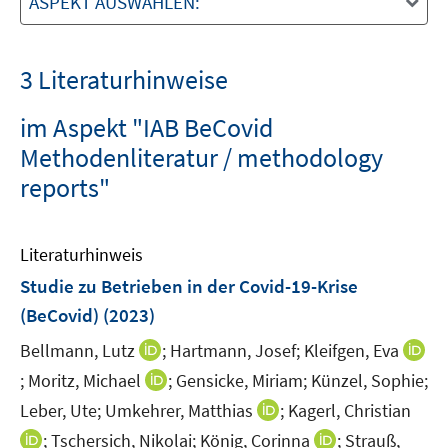
ASPEKT AUSWÄHLEN:
3 Literaturhinweise
im Aspekt "IAB BeCovid
Methodenliteratur / methodology
reports"
Literaturhinweis
Studie zu Betrieben in der Covid-19-Krise
(BeCovid)
(2023)
I
Bellmann, Lutz
;
Hartmann, Josef;
Kleifgen, Eva
n
I
I
;
Moritz, Michael
;
Gensicke, Miriam;
Künzel, Sophie;
n
n
n
I
Leber, Ute;
Umkehrer, Matthias
;
Kagerl, Christian
e
n
n
n
I
I
;
Tschersich, Nikolai;
König, Corinna
;
Strauß,
u