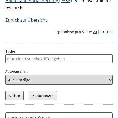
Market and Social Security (PASS)
are available for
Fenster
neuem
research.
öffnen
Fenster
öffnen
Zurück zur Übersicht
Ergebnisse pro Seite:
20
|
50
|
100
Suche
Autorenschaft