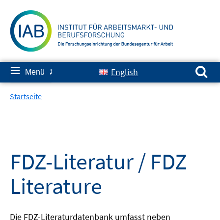
Springe
zum
Inhalt
Suchen nach:
≡
English
Menü
✘
Startseite
FDZ-Literatur / FDZ
Literature
Die FDZ-Literaturdatenbank umfasst neben