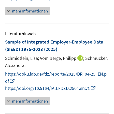
n
n
e
e
n
mehr Informationen
m
u
e
F
e
u
e
m
e
n
F
Literaturhinweis
m
s
e
F
Sample of Integrated Employer-Employee Data
t
n
e
e
(SIEED) 1975-2023
(2025)
s
n
r
t
I
Schmidtlein, Lisa;
Vom Berge, Philipp
;
Schmucker,
s
ö
e
n
t
Alexandra;
f
r
n
e
f
https://doku.iab.de/fdz/reporte/2025/DR_04-25_EN.p
ö
e
r
n
I
df
f
u
ö
e
n
I
f
https://doi.org/10.5164/IAB.FDZD.2504.en.v1
e
f
n
n
n
n
m
f
e
n
e
F
mehr Informationen
n
u
e
n
e
e
e
u
n
n