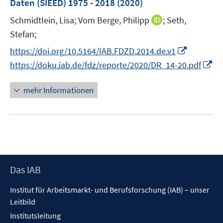
Daten (SIEED) 1975 - 2018
(2020)
s
n
ö
t
I
Schmidtlein, Lisa;
Vom Berge, Philipp
;
Seth,
s
f
e
n
t
Stefan;
f
r
n
e
n
I
https://doi.org/10.5164/IAB.FDZD.2014.de.v1
ö
e
r
e
n
I
https://doku.iab.de/fdz/reporte/2020/DR_14-20.pdf
f
u
ö
n
n
n
f
e
f
e
n
mehr Informationen
n
m
f
u
e
e
F
n
e
u
n
e
e
m
e
n
n
F
m
s
e
F
t
n
e
e
Footer
Das IAB
s
n
r
Inhalt
t
s
ö
Institut für Arbeitsmarkt- und Berufsforschung (IAB) – unser
e
t
f
Leitbild
r
e
f
Institutsleitung
ö
r
n