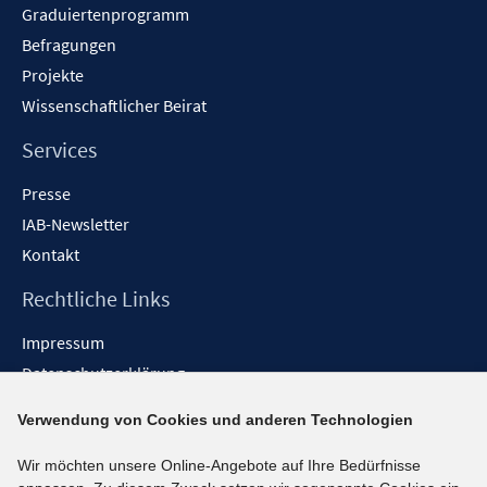
f
Graduiertenprogramm
ö
e
f
f
Befragungen
n
n
f
Projekte
e
n
Wissenschaftlicher Beirat
n
e
n
Services
Presse
IAB-Newsletter
Kontakt
Rechtliche Links
Impressum
Datenschutzerklärung
Erklärung zur Barrierefreiheit
Verwendung von Cookies und anderen Technologien
Barrieren melden
Wir möchten unsere Online-Angebote auf Ihre Bedürfnisse
Social-Media-Kanäle