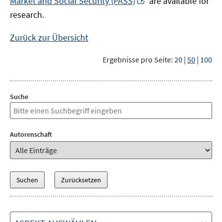
Market and Social Security (PASS)
are available for
Fenster
neuem
research.
öffnen
Fenster
öffnen
Zurück zur Übersicht
Ergebnisse pro Seite:
20
|
50
|
100
Suche
Autorenschaft