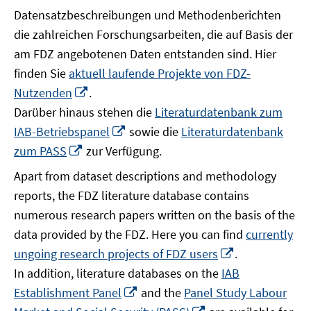
Datensatzbeschreibungen und Methodenberichten
die zahlreichen Forschungsarbeiten, die auf Basis der
am FDZ angebotenen Daten entstanden sind. Hier
finden Sie
aktuell laufende Projekte von FDZ-
In
Nutzenden
.
neuem
Darüber hinaus stehen die
Literaturdatenbank zum
Fenster
In
IAB-Betriebspanel
sowie die
Literaturdatenbank
öffnen
neuem
In
zum PASS
zur Verfügung.
Fenster
neuem
Apart from dataset descriptions and methodology
öffnen
Fenster
reports, the FDZ literature database contains
öffnen
numerous research papers written on the basis of the
data provided by the FDZ. Here you can find
currently
In
ungoing research projects of FDZ users
.
neuem
In addition, literature databases on the
IAB
Fenster
In
Establishment Panel
and the
Panel Study Labour
öffnen
neuem
In