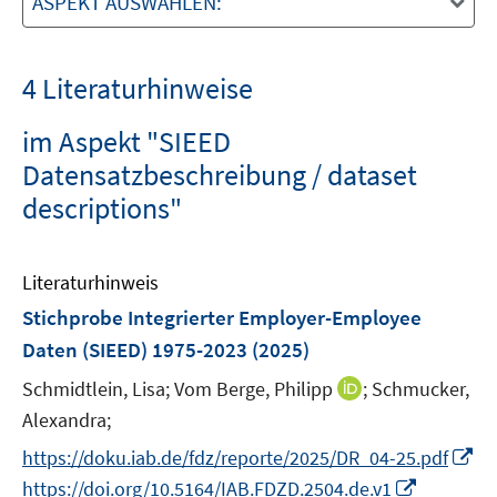
ASPEKT AUSWÄHLEN:
4 Literaturhinweise
im Aspekt "SIEED
Datensatzbeschreibung / dataset
descriptions"
Literaturhinweis
Stichprobe Integrierter Employer-Employee
Daten (SIEED) 1975-2023
(2025)
I
Schmidtlein, Lisa;
Vom Berge, Philipp
;
Schmucker,
n
Alexandra;
n
I
https://doku.iab.de/fdz/reporte/2025/DR_04-25.pdf
e
n
I
https://doi.org/10.5164/IAB.FDZD.2504.de.v1
u