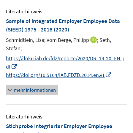
m
e
s
F
Literaturhinweis
m
t
e
F
e
Sample of Integrated Employer Employee Data
n
e
r
(SIEED) 1975 - 2018
(2020)
s
n
ö
t
I
Schmidtlein, Lisa;
Vom Berge, Philipp
;
Seth,
s
f
e
n
t
Stefan;
f
r
n
e
n
https://doku.iab.de/fdz/reporte/2020/DR_14-20_EN.p
ö
e
r
e
I
df
f
u
ö
n
n
I
f
https://doi.org/10.5164/IAB.FDZD.2014.en.v1
e
f
n
n
n
m
f
e
n
e
F
mehr Informationen
n
u
e
n
e
e
e
u
n
n
m
e
s
F
Literaturhinweis
m
t
e
F
e
Stichprobe Integrierter Employer Employee
n
e
r