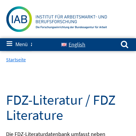
Springe
zum
Inhalt
Suchen nach:
≡
English
Menü
✘
Startseite
FDZ-Literatur / FDZ
Literature
Die FDZ-Literaturdatenbank umfasst neben