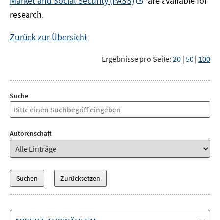
Market and Social Security (PASS)
are available for
Fenster
neuem
research.
öffnen
Fenster
öffnen
Zurück zur Übersicht
Ergebnisse pro Seite:
20
|
50
|
100
Suche
Autorenschaft