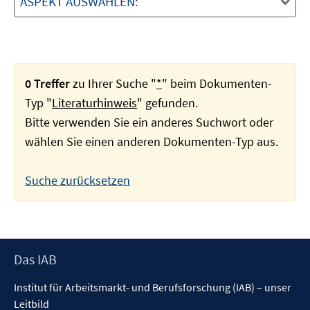
ASPEKT AUSWÄHLEN:
0 Treffer
zu Ihrer Suche "
*
" beim Dokumenten-
Typ "
Literaturhinweis
" gefunden.
Bitte verwenden Sie ein anderes Suchwort oder
wählen Sie einen anderen Dokumenten-Typ aus.
Suche zurücksetzen
Footer
Das IAB
Inhalt
Institut für Arbeitsmarkt- und Berufsforschung (IAB) – unser
Leitbild