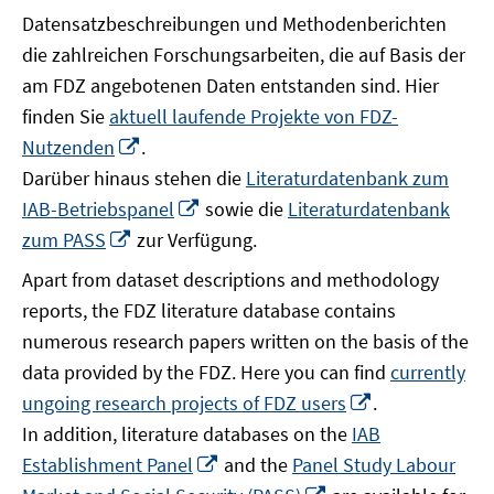
Datensatzbeschreibungen und Methodenberichten
die zahlreichen Forschungsarbeiten, die auf Basis der
am FDZ angebotenen Daten entstanden sind. Hier
finden Sie
aktuell laufende Projekte von FDZ-
In
Nutzenden
.
neuem
Darüber hinaus stehen die
Literaturdatenbank zum
Fenster
In
IAB-Betriebspanel
sowie die
Literaturdatenbank
öffnen
neuem
In
zum PASS
zur Verfügung.
Fenster
neuem
Apart from dataset descriptions and methodology
öffnen
Fenster
reports, the FDZ literature database contains
öffnen
numerous research papers written on the basis of the
data provided by the FDZ. Here you can find
currently
In
ungoing research projects of FDZ users
.
neuem
In addition, literature databases on the
IAB
Fenster
In
Establishment Panel
and the
Panel Study Labour
öffnen
neuem
In