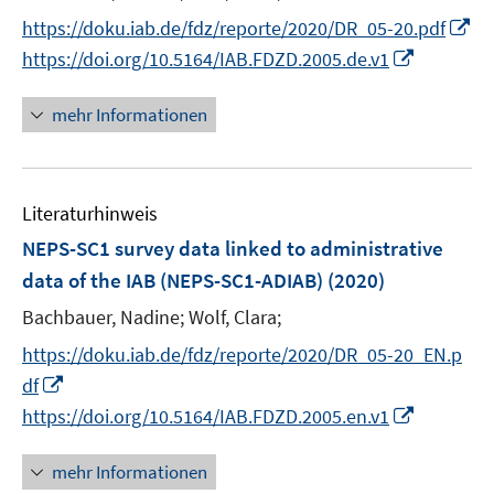
r
e
I
https://doku.iab.de/fdz/reporte/2020/DR_05-20.pdf
ö
r
n
I
https://doi.org/10.5164/IAB.FDZD.2005.de.v1
f
ö
n
n
f
f
e
n
mehr Informationen
n
f
u
e
e
n
e
u
n
e
m
e
n
F
Literaturhinweis
m
e
F
NEPS-SC1 survey data linked to administrative
n
e
data of the IAB (NEPS-SC1-ADIAB)
(2020)
s
n
t
Bachbauer, Nadine;
Wolf, Clara;
s
e
t
https://doku.iab.de/fdz/reporte/2020/DR_05-20_EN.p
r
e
I
df
ö
r
n
I
https://doi.org/10.5164/IAB.FDZD.2005.en.v1
f
ö
n
n
f
f
e
n
mehr Informationen
n
f
u
e