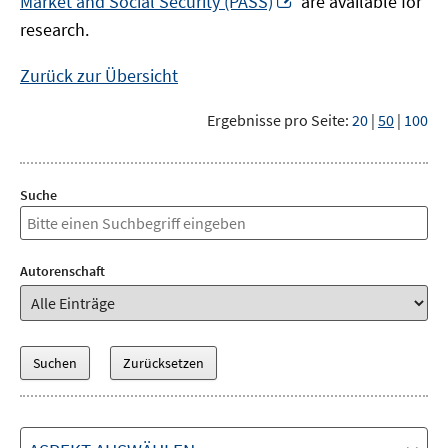
Market and Social Security (PASS)
are available for
Fenster
neuem
research.
öffnen
Fenster
öffnen
Zurück zur Übersicht
Ergebnisse pro Seite:
20
|
50
|
100
Suche
Autorenschaft