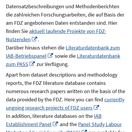
Datensatzbeschreibungen und Methodenberichten
die zahlreichen Forschungsarbeiten, die auf Basis der
am FDZ angebotenen Daten entstanden sind. Hier
finden Sie
aktuell laufende Projekte von FDZ-
In
Nutzenden
.
neuem
Darüber hinaus stehen die
Literaturdatenbank zum
Fenster
In
IAB-Betriebspanel
sowie die
Literaturdatenbank
öffnen
neuem
In
zum PASS
zur Verfügung.
Fenster
neuem
Apart from dataset descriptions and methodology
öffnen
Fenster
reports, the FDZ literature database contains
öffnen
numerous research papers written on the basis of the
data provided by the FDZ. Here you can find
currently
In
ungoing research projects of FDZ users
.
neuem
In addition, literature databases on the
IAB
Fenster
In
Establishment Panel
and the
Panel Study Labour
öffnen
neuem
In