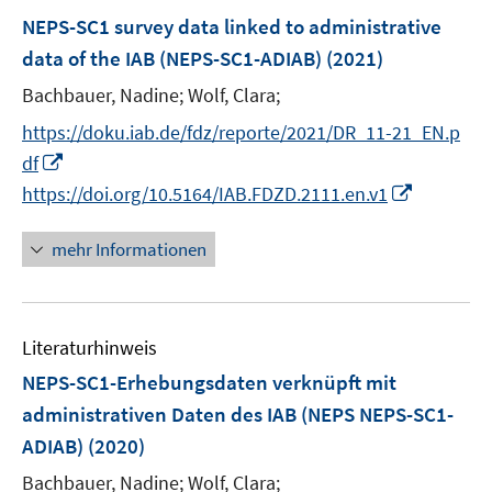
e
F
NEPS-SC1 survey data linked to administrative
n
e
data of the IAB (NEPS-SC1-ADIAB)
(2021)
s
n
t
Bachbauer, Nadine;
Wolf, Clara;
s
e
t
https://doku.iab.de/fdz/reporte/2021/DR_11-21_EN.p
r
e
I
df
ö
r
n
I
https://doi.org/10.5164/IAB.FDZD.2111.en.v1
f
ö
n
n
f
f
e
n
mehr Informationen
n
f
u
e
e
n
e
u
n
e
m
e
n
F
Literaturhinweis
m
e
F
NEPS-SC1-Erhebungsdaten verknüpft mit
n
e
administrativen Daten des IAB (NEPS NEPS-SC1-
s
n
ADIAB)
(2020)
t
s
e
t
Bachbauer, Nadine;
Wolf, Clara;