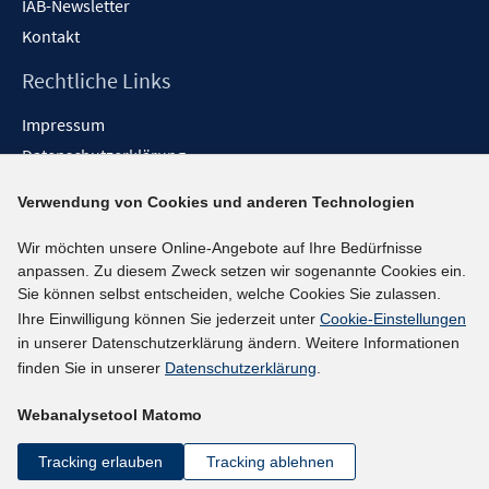
IAB-Newsletter
Kontakt
Rechtliche Links
Impressum
Datenschutzerklärung
Erklärung zur Barrierefreiheit
Verwendung von Cookies und anderen Technologien
Barrieren melden
Wir möchten unsere Online-Angebote auf Ihre Bedürfnisse
Social-Media-Kanäle
anpassen. Zu diesem Zweck setzen wir sogenannte Cookies ein.
Sie können selbst entscheiden, welche Cookies Sie zulassen.
BlueSky
Ihre Einwilligung können Sie jederzeit unter
Cookie-Einstellungen
YouTube
in unserer Datenschutzerklärung ändern. Weitere Informationen
LinkedIn
finden Sie in unserer
Datenschutzerklärung
.
XING
Webanalysetool Matomo
kununu
Netiquette
Tracking erlauben
Tracking ablehnen