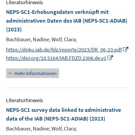
e
Literaturhinweis
m
n
F
NEPS-SC1-Erhebungsdaten verknüpft mit
s
e
administrativen Daten des IAB (NEPS-SC1-ADIAB)
t
n
(2023)
e
s
r
t
Bachbauer, Nadine;
Wolf, Clara;
ö
e
I
https://doku.iab.de/fdz/reporte/2023/DR_06-23.pdf
f
r
n
I
https://doi.org/10.5164/IAB.FDZD.2306.de.v1
f
ö
n
n
n
f
e
n
e
mehr Informationen
f
u
e
n
n
e
u
e
m
e
n
F
Literaturhinweis
m
e
F
NEPS-SC1 survey data linked to administrative
n
e
data of the IAB (NEPS-SC1-ADIAB)
(2023)
s
n
t
Bachbauer, Nadine;
Wolf, Clara;
s