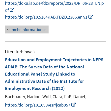
e
t
https://doku.iab.de/fdz/reporte/2023/DR_06-23_EN.p
r
e
I
df
ö
r
n
I
https://doi.org/10.5164/IAB.FDZD.2306.en.v1
f
ö
n
n
f
f
e
n
mehr Informationen
n
f
u
e
e
n
e
u
n
e
m
e
n
F
Literaturhinweis
m
e
F
Education and Employment Trajectories in NEPS-
n
e
ADIAB: The Survey Data of the National
s
n
Educational Panel Study Linked to
t
s
e
Administrative Data of the Institute for
t
r
e
Employment Research
(2022)
ö
r
Bachbauer, Nadine;
Wolf, Clara;
Fuß, Daniel;
f
ö
I
f
https://doi.org/10.1093/esr/jcab057
f
n
n