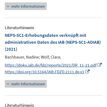
f
n
e
n
mehr Informationen
e
n
e
u
n
e
Literaturhinweis
m
F
NEPS-SC1-Erhebungsdaten verknüpft mit
e
administrativen Daten des IAB (NEPS-SC1-ADIAB)
n
(2021)
s
t
Bachbauer, Nadine;
Wolf, Clara;
e
I
https://doku.iab.de/fdz/reporte/2021/DR_11-21.pdf
r
n
I
https://doi.org/10.5164/IAB.FDZD.2111.de.v1
ö
n
n
f
e
n
mehr Informationen
f
u
e
n
e
u
e
m
e
n
F
Literaturhinweis
m