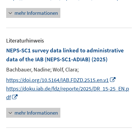
n
n
e
n
mehr Informationen
u
e
e
u
m
e
F
Literaturhinweis
m
e
F
NEPS-SC1 survey data linked to administrative
n
e
data of the IAB (NEPS-SC1-ADIAB)
(2025)
s
n
t
Bachbauer, Nadine;
Wolf, Clara;
s
e
t
I
https://doi.org/10.5164/IAB.FDZD.2515.en.v1
r
e
n
https://doku.iab.de/fdz/reporte/2025/DR_15-25_EN.p
ö
r
n
I
df
f
ö
e
n
f
f
u
n
mehr Informationen
n
f
e
e
e
n
m
u
n
e
F
e
n