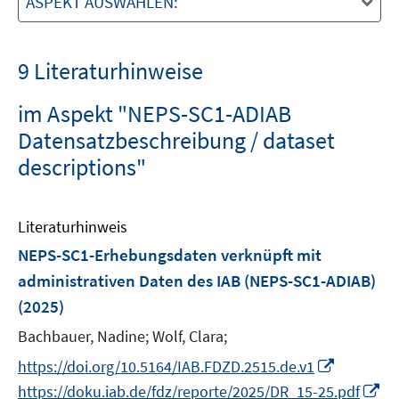
ASPEKT AUSWÄHLEN:
9 Literaturhinweise
im Aspekt "NEPS-SC1-ADIAB
Datensatzbeschreibung / dataset
descriptions"
Literaturhinweis
NEPS-SC1-Erhebungsdaten verknüpft mit
administrativen Daten des IAB (NEPS-SC1-ADIAB)
(2025)
Bachbauer, Nadine;
Wolf, Clara;
I
https://doi.org/10.5164/IAB.FDZD.2515.de.v1
n
I
https://doku.iab.de/fdz/reporte/2025/DR_15-25.pdf