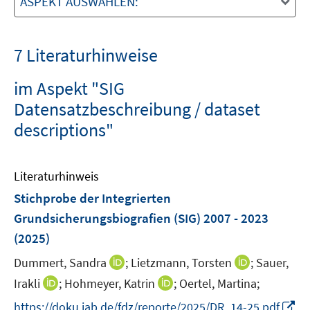
ASPEKT AUSWÄHLEN:
7 Literaturhinweise
im Aspekt "SIG
Datensatzbeschreibung / dataset
descriptions"
Literaturhinweis
Stichprobe der Integrierten
Grundsicherungsbiografien (SIG) 2007 - 2023
(2025)
I
I
Dummert, Sandra
;
Lietzmann, Torsten
;
Sauer,
n
n
I
I
Irakli
;
Hohmeyer, Katrin
;
Oertel, Martina;
n
n
n
n
I
https://doku.iab.de/fdz/reporte/2025/DR_14-25.pdf