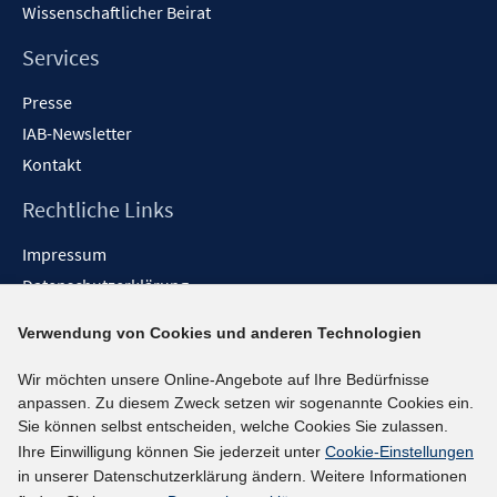
n
Wissenschaftlicher Beirat
n
e
n
Services
Presse
IAB-Newsletter
Kontakt
Rechtliche Links
Impressum
Datenschutzerklärung
Erklärung zur Barrierefreiheit
Verwendung von Cookies und anderen Technologien
Barrieren melden
Wir möchten unsere Online-Angebote auf Ihre Bedürfnisse
Social-Media-Kanäle
anpassen. Zu diesem Zweck setzen wir sogenannte Cookies ein.
Sie können selbst entscheiden, welche Cookies Sie zulassen.
BlueSky
Ihre Einwilligung können Sie jederzeit unter
Cookie-Einstellungen
YouTube
in unserer Datenschutzerklärung ändern. Weitere Informationen