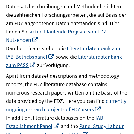
Datensatzbeschreibungen und Methodenberichten
die zahlreichen Forschungsarbeiten, die auf Basis der
am FDZ angebotenen Daten entstanden sind. Hier
finden Sie
aktuell laufende Projekte von FDZ-
In
Nutzenden
.
neuem
Darüber hinaus stehen die
Literaturdatenbank zum
Fenster
In
IAB-Betriebspanel
sowie die
Literaturdatenbank
öffnen
neuem
In
zum PASS
zur Verfügung.
Fenster
neuem
Apart from dataset descriptions and methodology
öffnen
Fenster
reports, the FDZ literature database contains
öffnen
numerous research papers written on the basis of the
data provided by the FDZ. Here you can find
currently
In
ungoing research projects of FDZ users
.
neuem
In addition, literature databases on the
IAB
Fenster
In
Establishment Panel
and the
Panel Study Labour
öffnen
neuem
In