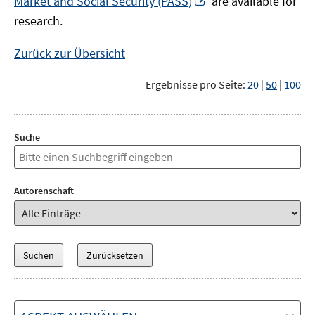
Market and Social Security (PASS)
are available for
Fenster
neuem
research.
öffnen
Fenster
öffnen
Zurück zur Übersicht
Ergebnisse pro Seite:
20
|
50
|
100
Suche
Autorenschaft