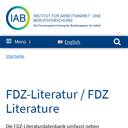
Springe
zum
Inhalt
Suchen nach:
≡
English
Menü
✘
Startseite
FDZ-Literatur / FDZ
Literature
Die FDZ-Literaturdatenbank umfasst neben