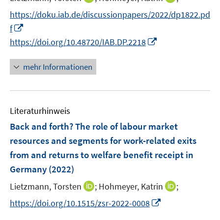
r
e
n
n
f
https://doku.iab.de/discussionpapers/2022/dp1822.pd
ö
r
n
n
n
I
f
f
ö
e
e
e
n
I
f
https://doi.org/10.48720/IAB.DP.2218
f
u
u
n
n
n
n
f
e
e
e
n
e
n
mehr Informationen
m
m
u
e
n
e
F
F
e
u
n
e
e
m
e
n
n
F
Literaturhinweis
m
s
s
e
F
Back and forth? The role of labour market
t
t
n
e
e
e
resources and segments for work-related exits
s
n
r
r
from and returns to welfare benefit receipt in
t
s
ö
ö
e
Germany
(2022)
t
f
f
r
e
f
I
f
I
Lietzmann, Torsten
;
Hohmeyer, Katrin
;
ö
r
n
n
n
n
I
https://doi.org/10.1515/zsr-2022-0008
f
ö
e
n
e
n
n
f
f