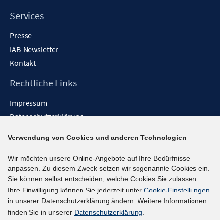
Services
Presse
IAB-Newsletter
Kontakt
Rechtliche Links
Impressum
Datenschutzerklärung
Erklärung zur Barrierefreiheit
Verwendung von Cookies und anderen Technologien
Barrieren melden
Wir möchten unsere Online-Angebote auf Ihre Bedürfnisse
Social-Media-Kanäle
anpassen. Zu diesem Zweck setzen wir sogenannte Cookies ein.
Sie können selbst entscheiden, welche Cookies Sie zulassen.
BlueSky
Ihre Einwilligung können Sie jederzeit unter
Cookie-Einstellungen
YouTube
in unserer Datenschutzerklärung ändern. Weitere Informationen
LinkedIn
finden Sie in unserer
Datenschutzerklärung
.