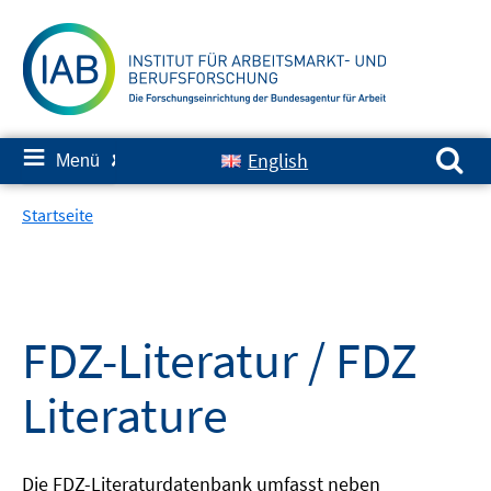
Springe
zum
Inhalt
Suchen nach:
≡
English
Menü
✘
Startseite
FDZ-Literatur / FDZ
Literature
Die FDZ-Literaturdatenbank umfasst neben