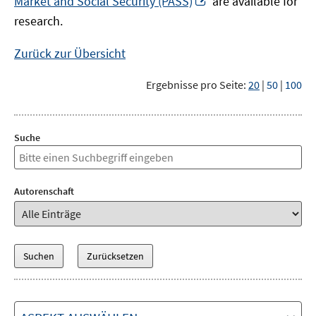
Market and Social Security (PASS)
are available for
Fenster
neuem
research.
öffnen
Fenster
öffnen
Zurück zur Übersicht
Ergebnisse pro Seite:
20
|
50
|
100
Suche
Autorenschaft