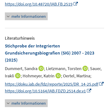
e
n
n
I
https://doi.org/10.48720/IAB.FB.2519
e
f
n
n
e
n
m
f
e
n
n
F
mehr Informationen
n
u
e
e
e
e
u
n
n
m
e
s
F
Literaturhinweis
m
t
e
F
e
Stichprobe der Integrierten
n
e
r
Grundsicherungsbiografien (SIG) 2007 - 2023
s
n
ö
(2025)
t
s
f
e
t
I
I
Dummert, Sandra
;
Lietzmann, Torsten
f
;
Sauer,
r
e
n
n
n
I
I
Irakli
;
Hohmeyer, Katrin
;
Oertel, Martina;
ö
r
n
n
e
n
n
I
https://doku.iab.de/fdz/reporte/2025/DR_14-25.pdf
f
ö
e
e
n
n
n
n
f
I
https://doi.org/10.5164/IAB.FDZD.2514.de.v1
f
u
u
e
e
n
n
n
f
e
e
u
u
e
e
n
n
mehr Informationen
m
m
e
e
u
n
e
e