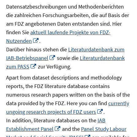
Datensatzbeschreibungen und Methodenberichten
die zahlreichen Forschungsarbeiten, die auf Basis der
am FDZ angebotenen Daten entstanden sind. Hier
finden Sie
aktuell laufende Projekte von FDZ-
In
Nutzenden
.
neuem
Darüber hinaus stehen die
Literaturdatenbank zum
Fenster
In
IAB-Betriebspanel
sowie die
Literaturdatenbank
öffnen
neuem
In
zum PASS
zur Verfügung.
Fenster
neuem
Apart from dataset descriptions and methodology
öffnen
Fenster
reports, the FDZ literature database contains
öffnen
numerous research papers written on the basis of the
data provided by the FDZ. Here you can find
currently
In
ungoing research projects of FDZ users
.
neuem
In addition, literature databases on the
IAB
Fenster
In
Establishment Panel
and the
Panel Study Labour
öffnen
neuem
In