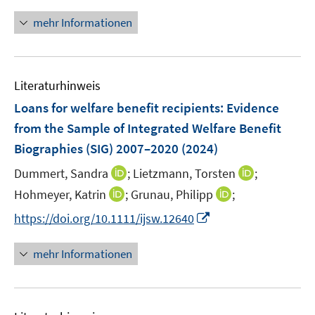
n
ö
e
n
mehr Informationen
f
u
e
f
e
u
n
m
e
e
F
Literaturhinweis
m
n
e
F
Loans for welfare benefit recipients: Evidence
n
e
from the Sample of Integrated Welfare Benefit
s
n
Biographies (SIG) 2007–2020
t
(2024)
s
e
t
I
I
Dummert, Sandra
;
Lietzmann, Torsten
;
r
e
n
n
I
I
Hohmeyer, Katrin
;
Grunau, Philipp
;
ö
r
n
n
n
n
f
I
https://doi.org/10.1111/ijsw.12640
ö
e
e
n
n
f
n
f
u
u
e
e
n
n
mehr Informationen
f
e
e
u
u
e
e
n
m
m
e
e
n
u
e
F
F
m
m
e
n
e
e
F
F