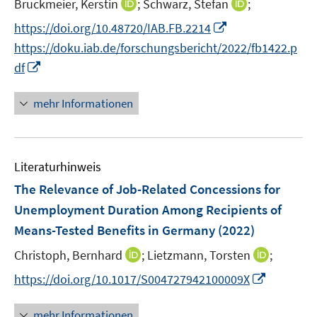
I
I
Bruckmeier, Kerstin
;
Schwarz, Stefan
;
s
ö
ö
r
n
n
t
I
f
f
https://doi.org/10.48720/IAB.FB.2214
ö
n
n
e
n
f
f
https://doku.iab.de/forschungsbericht/2022/fb1422.p
f
e
e
r
n
n
n
I
f
df
u
u
ö
e
e
e
n
n
e
e
f
u
n
n
n
e
mehr Informationen
m
m
f
e
e
n
F
F
n
m
u
e
e
e
F
e
n
n
n
e
Literaturhinweis
m
s
s
n
F
The Relevance of Job-Related Concessions for
t
t
s
e
e
e
Unemployment Duration Among Recipients of
t
n
r
r
Means-Tested Benefits in Germany
(2022)
e
s
ö
ö
r
t
I
I
Christoph, Bernhard
;
Lietzmann, Torsten
;
f
f
ö
e
n
n
f
f
I
https://doi.org/10.1017/S004727942100009X
f
r
n
n
n
n
n
f
ö
e
e
e
e
n
n
mehr Informationen