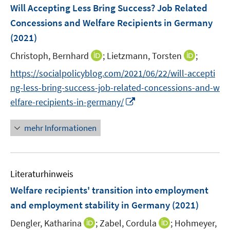
n
F
Will Accepting Less Bring Success? Job Related
t
s
e
e
Concessions and Welfare Recipients in Germany
t
n
r
(2021)
e
s
ö
r
t
I
I
Christoph, Bernhard
;
Lietzmann, Torsten
;
f
ö
e
n
n
f
https://socialpolicyblog.com/2021/06/22/will-accepti
f
r
n
n
n
f
ng-less-bring-success-job-related-concessions-and-w
ö
e
e
e
n
I
elfare-recipients-in-germany/
f
u
u
n
e
n
f
e
e
n
n
n
mehr Informationen
m
m
e
e
F
F
u
n
e
e
e
n
n
Literaturhinweis
m
s
s
F
Welfare recipients' transition into employment
t
t
e
e
e
and employment stability in Germany
(2021)
n
r
r
I
I
Dengler, Katharina
;
Zabel, Cordula
;
Hohmeyer,
s
ö
ö