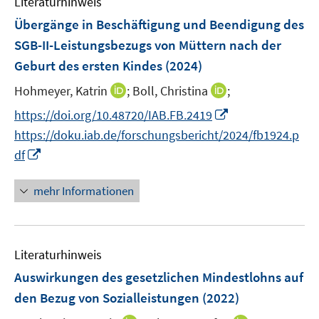
Literaturhinweis
m
n
n
e
e
F
Übergänge in Beschäftigung und Beendigung des
s
s
n
n
e
t
t
SGB-II-Leistungsbezugs von Müttern nach der
s
s
n
e
e
Geburt des ersten Kindes
t
(2024)
t
s
r
r
e
e
t
I
I
Hohmeyer, Katrin
;
Boll, Christina
;
ö
ö
r
r
e
n
n
f
f
I
https://doi.org/10.48720/IAB.FB.2419
ö
ö
r
n
n
f
f
n
f
f
https://doku.iab.de/forschungsbericht/2024/fb1924.p
ö
e
e
n
n
n
f
f
I
df
f
u
u
e
e
e
n
n
n
f
e
e
n
n
u
e
e
n
n
mehr Informationen
m
m
e
n
n
e
e
F
F
m
u
n
e
e
F
e
n
n
e
Literaturhinweis
m
s
s
n
F
Auswirkungen des gesetzlichen Mindestlohns auf
t
t
s
e
e
e
den Bezug von Sozialleistungen
(2022)
t
n
r
r
e