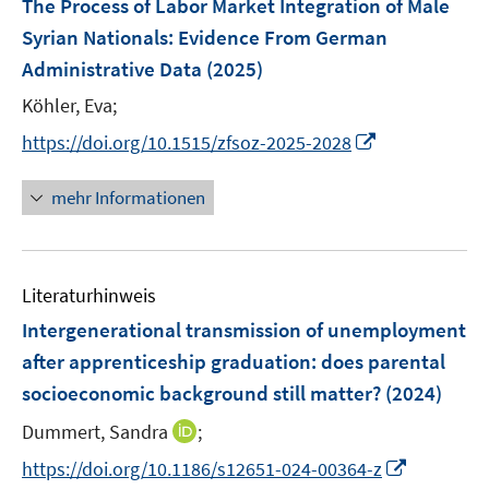
e
e
The Process of Labor Market Integration of Male
t
t
n
e
r
r
e
e
Syrian Nationals
:
Evidence From German
s
n
ö
ö
r
r
Administrative Data
(2025)
t
s
f
f
ö
ö
e
t
Köhler, Eva;
f
f
f
f
r
e
n
n
f
f
I
https://doi.org/10.1515/zfsoz-2025-2028
ö
r
e
e
n
n
n
f
ö
n
n
e
e
n
mehr Informationen
f
f
n
n
e
n
f
u
e
n
e
n
e
Literaturhinweis
m
n
F
Intergenerational transmission of unemployment
e
after apprenticeship graduation: does parental
n
socioeconomic background still matter?
(2024)
s
t
I
Dummert, Sandra
;
e
n
I
https://doi.org/10.1186/s12651-024-00364-z
r
n