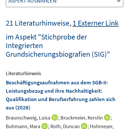
ASPEKT AUSWÄHLEN:
21 Literaturhinweise
,
1 Externer Link
im Aspekt "Stichprobe der
Integrierten
Grundsicherungsbiografien (SIG)"
Literaturhinweis
Beschäftigungsaufnahmen aus dem SGB-II-
Leistungsbezug und ihre Nachhaltigkeit:
Qualifikation und Berufserfahrung zahlen sich
aus
(2026)
I
I
Braunschweig, Luisa
;
Bruckmeier, Kerstin
;
n
n
I
I
Buhmann, Mara
;
Roth, Duncan
;
Hohmeyer,