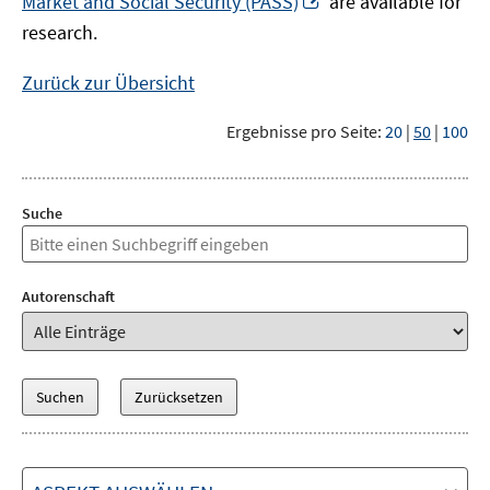
Market and Social Security (PASS)
are available for
Fenster
neuem
research.
öffnen
Fenster
öffnen
Zurück zur Übersicht
Ergebnisse pro Seite:
20
|
50
|
100
Suche
Autorenschaft