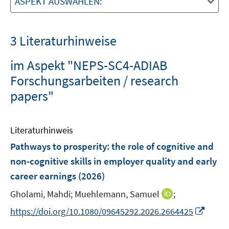
ASPEKT AUSWÄHLEN:
3 Literaturhinweise
im Aspekt "NEPS-SC4-ADIAB
Forschungsarbeiten / research
papers"
Literaturhinweis
Pathways to prosperity: the role of cognitive and
non-cognitive skills in employer quality and early
career earnings
(2026)
I
Gholami, Mahdi;
Muehlemann, Samuel
;
n
I
https://doi.org/10.1080/09645292.2026.2664425
n
n