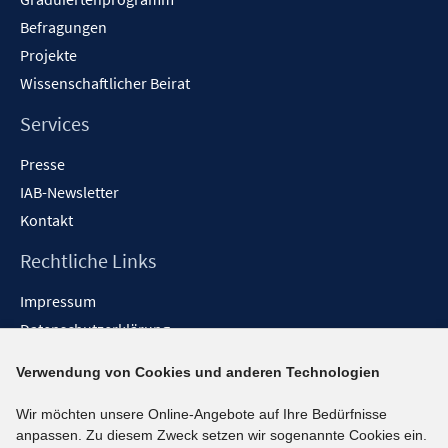
ö
n
n
f
f
f
f
Befragungen
e
e
n
n
n
f
Projekte
n
n
e
e
e
n
Wissenschaftlicher Beirat
n
n
n
e
n
Services
Presse
IAB-Newsletter
Kontakt
Rechtliche Links
Impressum
Datenschutzerklärung
Erklärung zur Barrierefreiheit
Verwendung von Cookies und anderen Technologien
Barrieren melden
Wir möchten unsere Online-Angebote auf Ihre Bedürfnisse
Social-Media-Kanäle
anpassen. Zu diesem Zweck setzen wir sogenannte Cookies ein.