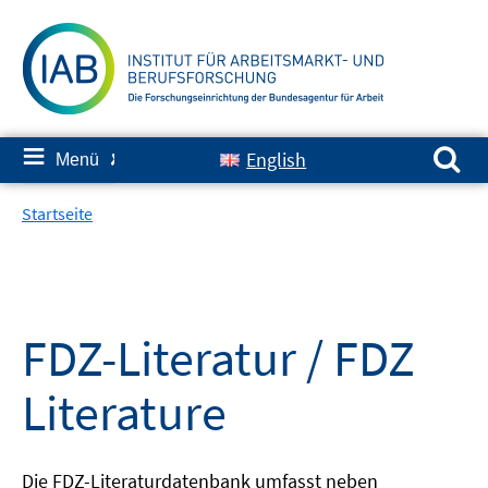
Springe
zum
Inhalt
Suchen nach:
≡
English
Menü
✘
Startseite
FDZ-Literatur / FDZ
Literature
Die FDZ-Literaturdatenbank umfasst neben