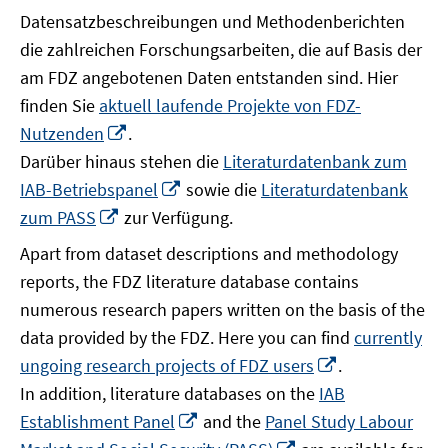
Datensatzbeschreibungen und Methodenberichten
die zahlreichen Forschungsarbeiten, die auf Basis der
am FDZ angebotenen Daten entstanden sind. Hier
finden Sie
aktuell laufende Projekte von FDZ-
In
Nutzenden
.
neuem
Darüber hinaus stehen die
Literaturdatenbank zum
Fenster
In
IAB-Betriebspanel
sowie die
Literaturdatenbank
öffnen
neuem
In
zum PASS
zur Verfügung.
Fenster
neuem
Apart from dataset descriptions and methodology
öffnen
Fenster
reports, the FDZ literature database contains
öffnen
numerous research papers written on the basis of the
data provided by the FDZ. Here you can find
currently
In
ungoing research projects of FDZ users
.
neuem
In addition, literature databases on the
IAB
Fenster
In
Establishment Panel
and the
Panel Study Labour
öffnen
neuem
In