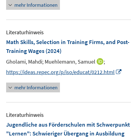
e
n
mehr Informationen
u
e
e
u
m
e
F
Literaturhinweis
m
e
F
Math Skills, Selection in Training Firms, and Post-
n
e
Training Wages
(2024)
s
n
t
I
Gholami, Mahdi;
Muehlemann, Samuel
;
s
e
n
t
I
https://ideas.repec.org/p/iso/educat/0212.html
r
n
e
n
ö
e
r
n
mehr Informationen
f
u
ö
e
f
e
f
u
n
m
f
e
e
F
n
Literaturhinweis
m
n
e
e
F
Jugendliche aus Förderschulen mit Schwerpunkt
n
n
e
"Lernen": Schwieriger Übergang in Ausbildung
s