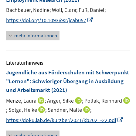
ö
r
Bachbauer, Nadine;
Wolf, Clara;
Fuß, Daniel;
f
ö
I
f
https://doi.org/10.1093/esr/jcab057
f
n
n
f
n
e
n
mehr Informationen
e
n
e
u
n
e
Literaturhinweis
m
F
Jugendliche aus Förderschulen mit Schwerpunkt
e
"Lernen": Schwieriger Übergang in Ausbildung
n
und Arbeitsmarkt
(2021)
s
t
I
I
Menze, Laura
;
Anger, Silke
;
Pollak, Reinhard
e
n
n
I
I
I
;
Solga, Heike
;
Sandner, Malte
;
r
n
n
n
n
n
I
https://doku.iab.de/kurzber/2021/kb2021-22.pdf
ö
e
e
n
n
n
n
f
u
u
e
e
e
n
mehr Informationen
f