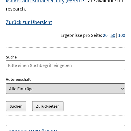
Market and Social Security (PASS)
are available for
Fenster
neuem
research.
öffnen
Fenster
öffnen
Zurück zur Übersicht
Ergebnisse pro Seite:
20
|
50
|
100
Suche
Autorenschaft