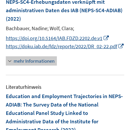
NEPS-SC4-Erhebungsdaten verknüpft mit
s
e
administrativen Daten des IAB (NEPS-SC4-ADIAB)
t
n
(2022)
e
s
r
t
Bachbauer, Nadine;
Wolf, Clara;
ö
e
I
https://doi.org/10.5164/IAB.FDZD.2202.de.v1
f
r
n
I
https://doku.iab.de/fdz/reporte/2022/DR_02-22.pdf
f
ö
n
n
n
f
e
n
e
mehr Informationen
f
u
e
n
n
e
u
e
m
e
n
F
Literaturhinweis
m
e
F
Education and Employment Trajectories in NEPS-
n
e
ADIAB: The Survey Data of the National
s
n
Educational Panel Study Linked to
t
s
e
Administrative Data of the Institute for
t
r
e
Employment Research
(2022)