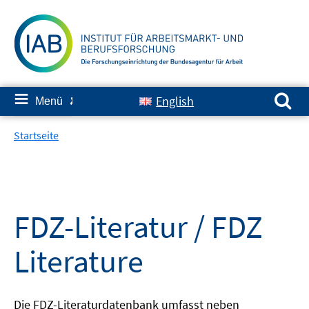
Springe
zum
Inhalt
Suchen nach:
≡
English
Menü
✘
Startseite
FDZ-Literatur / FDZ
Literature
Die FDZ-Literaturdatenbank umfasst neben