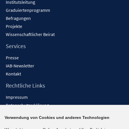
f
Institutsleitung
ö
r
f
f
Graduiertenprogramm
ö
n
f
f
Befragungen
e
n
f
Projekte
n
e
n
Wissenschaftlicher Beirat
n
e
n
Services
Presse
IAB-Newsletter
Kontakt
Rechtliche Links
Impressum
Datenschutzerklärung
Erklärung zur Barrierefreiheit
Verwendung von Cookies und anderen Technologien
Barrieren melden