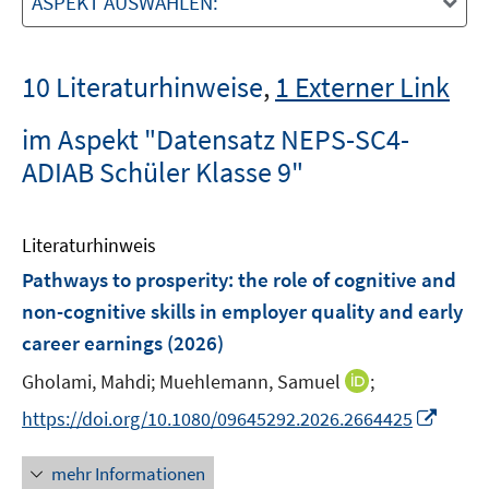
ASPEKT AUSWÄHLEN:
10 Literaturhinweise
,
1 Externer Link
im Aspekt "Datensatz NEPS-SC4-
ADIAB Schüler Klasse 9"
Literaturhinweis
Pathways to prosperity: the role of cognitive and
non-cognitive skills in employer quality and early
career earnings
(2026)
I
Gholami, Mahdi;
Muehlemann, Samuel
;
n
I
https://doi.org/10.1080/09645292.2026.2664425
n
n
e
n
mehr Informationen
u