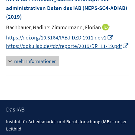
s
e
e
administrativen Daten des IAB (NEPS-SC4-ADIAB)
t
n
r
(2019)
e
s
ö
r
t
I
Bachbauer, Nadine;
Zimmermann, Florian
;
f
ö
e
n
f
I
https://doi.org/10.5164/IAB.FDZD.1911.de.v1
f
r
n
n
n
I
f
https://doku.iab.de/fdz/reporte/2019/DR_11-19.pdf
ö
e
e
n
n
n
f
u
n
e
n
e
mehr Informationen
f
e
u
e
n
n
m
e
u
e
F
m
e
n
e
F
m
n
e
F
s
n
e
t
Footer
Das IAB
s
n
e
Inhalt
t
s
r
Institut für Arbeitsmarkt- und Berufsforschung (IAB) – unser
e
t
ö
Leitbild
r
e