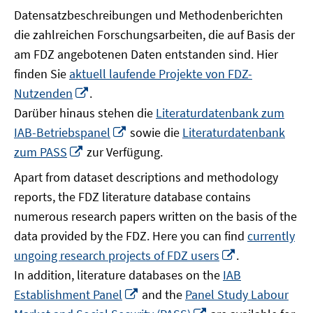
Datensatzbeschreibungen und Methodenberichten
die zahlreichen Forschungsarbeiten, die auf Basis der
am FDZ angebotenen Daten entstanden sind. Hier
finden Sie
aktuell laufende Projekte von FDZ-
In
Nutzenden
.
neuem
Darüber hinaus stehen die
Literaturdatenbank zum
Fenster
In
IAB-Betriebspanel
sowie die
Literaturdatenbank
öffnen
neuem
In
zum PASS
zur Verfügung.
Fenster
neuem
Apart from dataset descriptions and methodology
öffnen
Fenster
reports, the FDZ literature database contains
öffnen
numerous research papers written on the basis of the
data provided by the FDZ. Here you can find
currently
In
ungoing research projects of FDZ users
.
neuem
In addition, literature databases on the
IAB
Fenster
In
Establishment Panel
and the
Panel Study Labour
öffnen
neuem
In