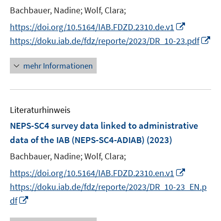
e
t
Bachbauer, Nadine;
Wolf, Clara;
r
e
I
https://doi.org/10.5164/IAB.FDZD.2310.de.v1
ö
r
n
I
https://doku.iab.de/fdz/reporte/2023/DR_10-23.pdf
f
ö
n
n
f
f
e
n
n
mehr Informationen
f
u
e
e
n
e
u
n
e
m
e
n
F
Literaturhinweis
m
e
F
NEPS-SC4 survey data linked to administrative
n
e
data of the IAB (NEPS-SC4-ADIAB)
(2023)
s
n
t
Bachbauer, Nadine;
Wolf, Clara;
s
e
t
I
https://doi.org/10.5164/IAB.FDZD.2310.en.v1
r
e
n
https://doku.iab.de/fdz/reporte/2023/DR_10-23_EN.p
ö
r
n
I
df
f
ö
e
n
f
f
u