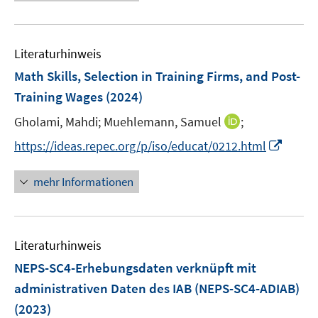
e
e
u
m
e
F
Literaturhinweis
m
e
F
Math Skills, Selection in Training Firms, and Post-
n
e
Training Wages
(2024)
s
n
t
I
Gholami, Mahdi;
Muehlemann, Samuel
;
s
e
n
t
I
https://ideas.repec.org/p/iso/educat/0212.html
r
n
e
n
ö
e
r
n
mehr Informationen
f
u
ö
e
f
e
f
u
n
m
f
e
e
F
n
Literaturhinweis
m
n
e
e
F
NEPS-SC4-Erhebungsdaten verknüpft mit
n
n
e
administrativen Daten des IAB (NEPS-SC4-ADIAB)
s
n
(2023)
t
s