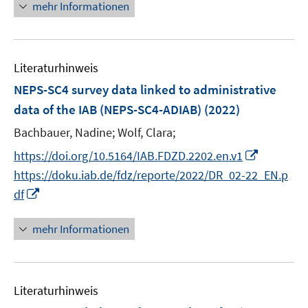
n
mehr Informationen
n
f
e
e
e
n
m
u
n
e
F
e
n
e
Literaturhinweis
m
n
F
NEPS-SC4 survey data linked to administrative
s
e
data of the IAB (NEPS-SC4-ADIAB)
(2022)
t
n
e
Bachbauer, Nadine;
Wolf, Clara;
s
r
t
I
https://doi.org/10.5164/IAB.FDZD.2202.en.v1
ö
e
n
https://doku.iab.de/fdz/reporte/2022/DR_02-22_EN.p
f
r
n
I
df
f
ö
e
n
n
f
u
n
e
mehr Informationen
f
e
e
n
n
m
u
e
F
e
n
e
Literaturhinweis
m
n
F