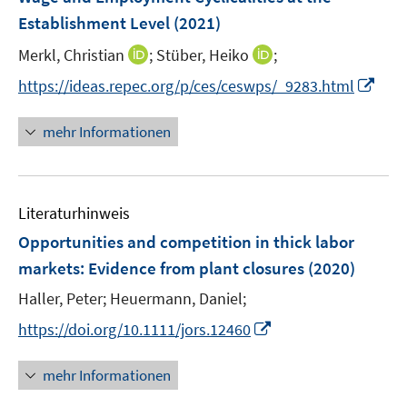
n
e
e
t
Establishment Level
(2021)
s
n
r
e
t
I
I
Merkl, Christian
;
Stüber, Heiko
;
s
ö
r
e
n
n
t
f
I
https://ideas.repec.org/p/ces/ceswps/_9283.html
ö
r
n
n
e
f
n
f
ö
e
e
r
n
n
f
mehr Informationen
f
u
u
ö
e
e
n
f
e
e
f
n
u
e
n
m
m
f
e
n
e
F
F
n
Literaturhinweis
m
n
e
e
e
F
Opportunities and competition in thick labor
n
n
n
e
markets
:
Evidence from plant closures
(2020)
s
s
n
t
t
Haller, Peter;
Heuermann, Daniel;
s
e
e
t
I
https://doi.org/10.1111/jors.12460
r
r
e
n
ö
ö
r
n
mehr Informationen
f
f
ö
e
f
f