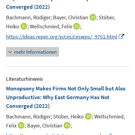
n
e
Converged
t
(2022)
t
s
r
e
e
t
I
Bachmann, Rüdiger;
Bayer, Christian
;
Stüber,
ö
r
r
e
n
I
I
Heiko
;
Wellschmied, Felix
;
f
ö
ö
r
n
n
n
f
f
f
I
https://ideas.repec.org/p/ces/ceswps/_9751.html
ö
e
n
n
n
f
f
n
f
u
e
e
e
n
n
n
mehr Informationen
f
e
u
u
n
e
e
e
n
m
e
e
n
n
u
e
F
m
m
e
n
e
F
F
Literaturhinweis
m
n
e
e
F
Monopsony Makes Firms Not Only Small but Also
s
n
n
e
t
Unproductive: Why East Germany Has Not
s
s
n
e
Converged
t
(2022)
t
s
r
e
e
t
I
Bachmann, Rüdiger;
Stüber, Heiko
;
Wellschmied,
ö
r
r
e
n
I
I
Felix
;
Bayer, Christian
;
f
ö
ö
r
n
n
n
f
f
f