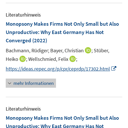
u
n
n
m
f
e
e
e
F
n
Literaturhinweis
m
n
n
e
e
F
Monopsony Makes Firms Not Only Small but Also
n
n
e
Unproductive: Why East Germany Has Not
s
n
Converged
(2022)
t
s
e
t
I
Bachmann, Rüdiger;
Bayer, Christian
;
Stüber,
r
e
n
I
I
Heiko
;
Wellschmied, Felix
;
ö
r
n
n
n
f
I
https://ideas.repec.org/p/cpr/ceprdp/17302.html
ö
e
n
n
f
n
f
u
e
e
n
n
mehr Informationen
f
e
u
u
e
e
n
m
e
e
n
u
e
F
m
m
e
n
e
F
F
Literaturhinweis
m
n
e
e
F
Monopsony Makes Firms Not Only Small but Also
s
n
n
e
t
Unproductive: Why East Germany Has Not
s
s