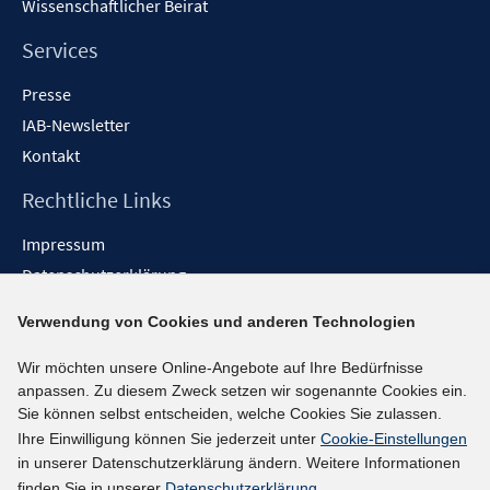
Wissenschaftlicher Beirat
Services
Presse
IAB-Newsletter
Kontakt
Rechtliche Links
Impressum
Datenschutzerklärung
Erklärung zur Barrierefreiheit
Verwendung von Cookies und anderen Technologien
Barrieren melden
Wir möchten unsere Online-Angebote auf Ihre Bedürfnisse
Social-Media-Kanäle
anpassen. Zu diesem Zweck setzen wir sogenannte Cookies ein.
Sie können selbst entscheiden, welche Cookies Sie zulassen.
BlueSky
Ihre Einwilligung können Sie jederzeit unter
Cookie-Einstellungen
YouTube
in unserer Datenschutzerklärung ändern. Weitere Informationen
LinkedIn
finden Sie in unserer
Datenschutzerklärung
.