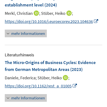
e
e
establishment level
(2024)
t
n
r
e
I
I
Merkl, Christian
;
Stüber, Heiko
;
s
ö
r
n
n
t
f
I
https://doi.org/10.1016/j.euroecorev.2023.104636
ö
n
n
e
f
n
f
e
e
r
n
n
f
mehr Informationen
u
u
ö
e
e
n
e
e
f
n
u
e
m
m
f
e
n
F
F
n
Literaturhinweis
m
e
e
e
F
The Micro-Origins of Business Cycles: Evidence
n
n
n
e
from German Metropolitan Areas
(2023)
s
s
n
t
t
I
Daniele, Federica;
Stüber, Heiko
;
s
e
e
n
t
I
https://doi.org/10.1162/rest_a_01005
r
r
n
e
n
ö
ö
e
r
n
mehr Informationen
f
f
u
ö
e
f
f
e
f