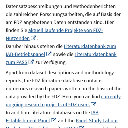
Datensatzbeschreibungen und Methodenberichten
die zahlreichen Forschungsarbeiten, die auf Basis der
am FDZ angebotenen Daten entstanden sind. Hier
finden Sie
aktuell laufende Projekte von FDZ-
In
Nutzenden
.
neuem
Darüber hinaus stehen die
Literaturdatenbank zum
Fenster
In
IAB-Betriebspanel
sowie die
Literaturdatenbank
öffnen
neuem
In
zum PASS
zur Verfügung.
Fenster
neuem
Apart from dataset descriptions and methodology
öffnen
Fenster
reports, the FDZ literature database contains
öffnen
numerous research papers written on the basis of the
data provided by the FDZ. Here you can find
currently
In
ungoing research projects of FDZ users
.
neuem
In addition, literature databases on the
IAB
Fenster
In
Establishment Panel
and the
Panel Study Labour
öffnen
neuem
In