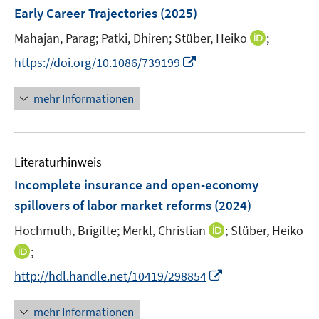
n
e
Early Career Trajectories
(2025)
s
n
t
I
Mahajan, Parag;
Patki, Dhiren;
Stüber, Heiko
;
s
e
n
t
I
https://doi.org/10.1086/739199
r
n
e
n
ö
e
r
n
mehr Informationen
f
u
ö
e
f
e
f
u
n
m
f
e
e
F
n
Literaturhinweis
m
n
e
e
F
Incomplete insurance and open-economy
n
n
e
spillovers of labor market reforms
(2024)
s
n
t
I
Hochmuth, Brigitte;
Merkl, Christian
;
Stüber, Heiko
s
e
n
t
I
;
r
n
e
n
I
http://hdl.handle.net/10419/298854
ö
e
r
n
n
f
u
ö
e
n
f
mehr Informationen
e
f