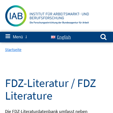
Springe
zum
Inhalt
Suchen nach:
≡
English
Menü
✘
Startseite
FDZ-Literatur / FDZ
Literature
Die FDZ-Literaturdatenbank umfasst neben