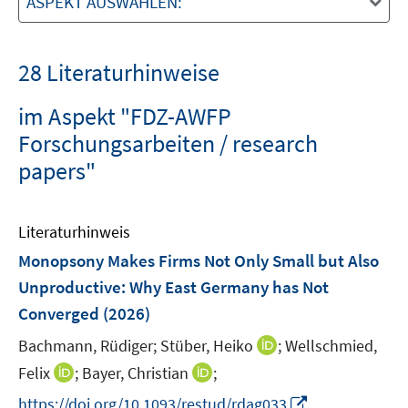
ASPEKT AUSWÄHLEN:
28 Literaturhinweise
im Aspekt "FDZ-AWFP
Forschungsarbeiten / research
papers"
Literaturhinweis
Monopsony Makes Firms Not Only Small but Also
Unproductive: Why East Germany has Not
Converged
(2026)
I
Bachmann, Rüdiger;
Stüber, Heiko
;
Wellschmied,
n
I
I
Felix
;
Bayer, Christian
;
n
n
n
I
https://doi.org/10.1093/restud/rdag033