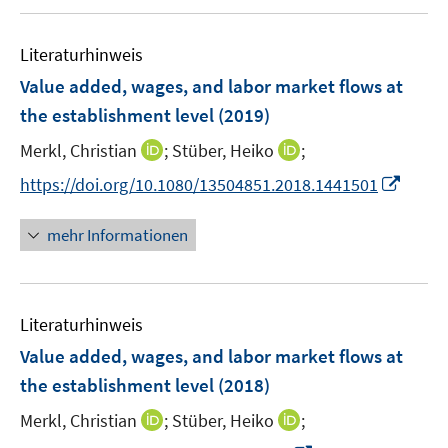
f
u
n
n
f
e
e
e
n
Literaturhinweis
m
n
n
e
F
Value added, wages, and labor market flows at
n
e
the establishment level
(2019)
n
I
I
Merkl, Christian
;
Stüber, Heiko
;
s
n
n
t
I
https://doi.org/10.1080/13504851.2018.1441501
n
n
e
n
e
e
r
n
mehr Informationen
u
u
ö
e
e
e
f
u
m
m
f
e
F
F
n
Literaturhinweis
m
e
e
e
F
Value added, wages, and labor market flows at
n
n
n
e
the establishment level
(2018)
s
s
n
t
t
I
I
Merkl, Christian
;
Stüber, Heiko
;
s
e
e
n
n
t