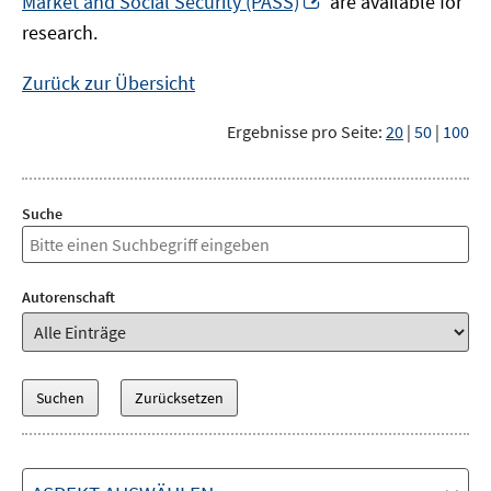
Market and Social Security (PASS)
are available for
Fenster
neuem
research.
öffnen
Fenster
öffnen
Zurück zur Übersicht
Ergebnisse pro Seite:
20
|
50
|
100
Suche
Autorenschaft