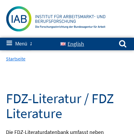
Springe
zum
Inhalt
Suchen nach:
≡
English
Menü
✘
Startseite
FDZ-Literatur / FDZ
Literature
Die FDZ-Literaturdatenbank umfasst neben