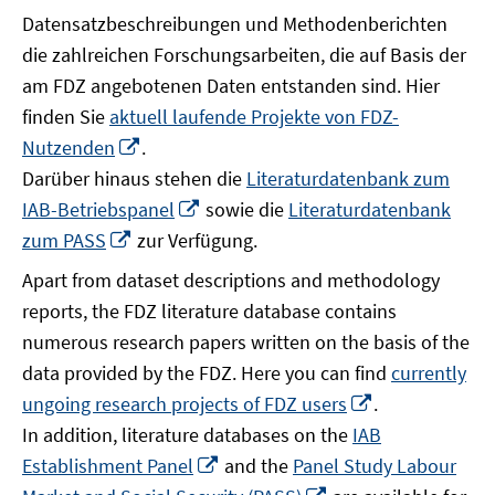
Datensatzbeschreibungen und Methodenberichten
die zahlreichen Forschungsarbeiten, die auf Basis der
am FDZ angebotenen Daten entstanden sind. Hier
finden Sie
aktuell laufende Projekte von FDZ-
In
Nutzenden
.
neuem
Darüber hinaus stehen die
Literaturdatenbank zum
Fenster
In
IAB-Betriebspanel
sowie die
Literaturdatenbank
öffnen
neuem
In
zum PASS
zur Verfügung.
Fenster
neuem
Apart from dataset descriptions and methodology
öffnen
Fenster
reports, the FDZ literature database contains
öffnen
numerous research papers written on the basis of the
data provided by the FDZ. Here you can find
currently
In
ungoing research projects of FDZ users
.
neuem
In addition, literature databases on the
IAB
Fenster
In
Establishment Panel
and the
Panel Study Labour
öffnen
neuem
In