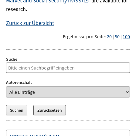
Market and Social Security (PASS)
are available for
Fenster
neuem
research.
öffnen
Fenster
öffnen
Zurück zur Übersicht
Ergebnisse pro Seite:
20
|
50
|
100
Suche
Autorenschaft