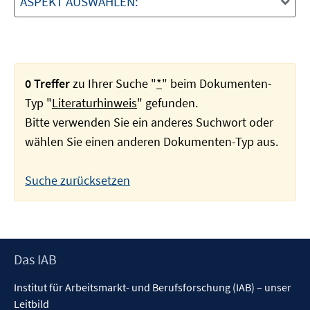
ASPEKT AUSWÄHLEN:
0 Treffer
zu Ihrer Suche "
*
" beim Dokumenten-
Typ "
Literaturhinweis
" gefunden.
Bitte verwenden Sie ein anderes Suchwort oder
wählen Sie einen anderen Dokumenten-Typ aus.
Suche zurücksetzen
Footer
Das IAB
Inhalt
Institut für Arbeitsmarkt- und Berufsforschung (IAB) – unser
Leitbild