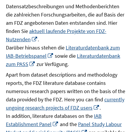
Datensatzbeschreibungen und Methodenberichten
die zahlreichen Forschungsarbeiten, die auf Basis der
am FDZ angebotenen Daten entstanden sind. Hier
finden Sie
aktuell laufende Projekte von FDZ-
In
Nutzenden
.
neuem
Darüber hinaus stehen die
Literaturdatenbank zum
Fenster
In
IAB-Betriebspanel
sowie die
Literaturdatenbank
öffnen
neuem
In
zum PASS
zur Verfügung.
Fenster
neuem
Apart from dataset descriptions and methodology
öffnen
Fenster
reports, the FDZ literature database contains
öffnen
numerous research papers written on the basis of the
data provided by the FDZ. Here you can find
currently
In
ungoing research projects of FDZ users
.
neuem
In addition, literature databases on the
IAB
Fenster
In
Establishment Panel
and the
Panel Study Labour
öffnen
neuem
In