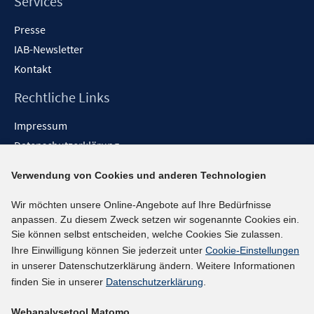
Services
Presse
IAB-Newsletter
Kontakt
Rechtliche Links
Impressum
Datenschutzerklärung
Erklärung zur Barrierefreiheit
Verwendung von Cookies und anderen Technologien
Barrieren melden
Wir möchten unsere Online-Angebote auf Ihre Bedürfnisse
Social-Media-Kanäle
anpassen. Zu diesem Zweck setzen wir sogenannte Cookies ein.
Sie können selbst entscheiden, welche Cookies Sie zulassen.
BlueSky
Ihre Einwilligung können Sie jederzeit unter
Cookie-Einstellungen
YouTube
in unserer Datenschutzerklärung ändern. Weitere Informationen
LinkedIn
finden Sie in unserer
Datenschutzerklärung
.
XING
Webanalysetool Matomo