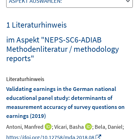
ASPEKT AUSWÄHLEN:
1 Literaturhinweis
im Aspekt "NEPS-SC6-ADIAB
Methodenliteratur / methodology
reports"
Literaturhinweis
Validating earnings in the German national
educational panel study
:
determinants of
measurement accuracy of survey questions on
earnings
(2019)
I
I
Antoni, Manfred
;
Vicari, Basha
;
Bela, Daniel;
n
n
I
https://doi.org/10.12758/mda.2018.08