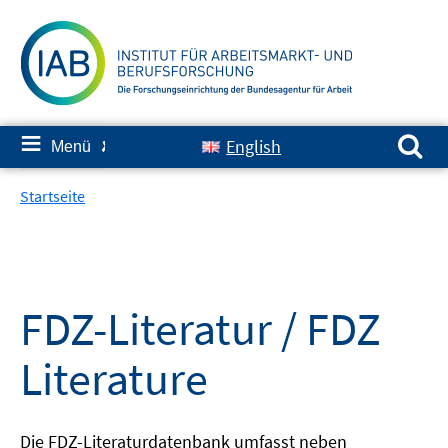
Springe
zum
Inhalt
Suchen nach:
≡
English
Menü
✘
Startseite
FDZ-Literatur / FDZ
Literature
Die FDZ-Literaturdatenbank umfasst neben