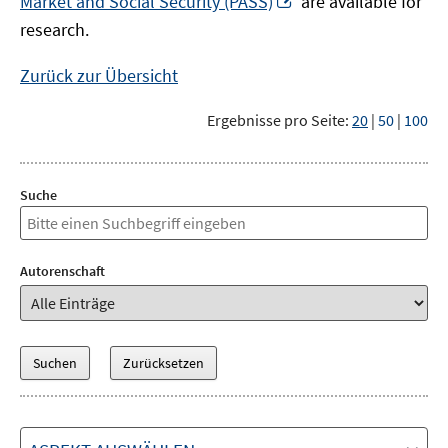
Market and Social Security (PASS)
are available for
Fenster
neuem
research.
öffnen
Fenster
öffnen
Zurück zur Übersicht
Ergebnisse pro Seite:
20
|
50
|
100
Suche
Autorenschaft