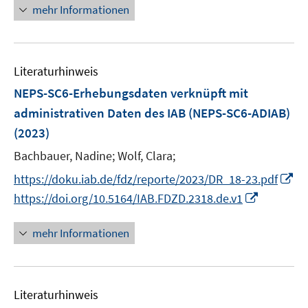
e
n
n
mehr Informationen
m
m
f
u
e
e
F
F
n
e
u
n
e
e
e
m
e
n
n
n
F
Literaturhinweis
m
s
s
e
F
NEPS-SC6-Erhebungsdaten verknüpft mit
t
t
n
e
e
e
administrativen Daten des IAB (NEPS-SC6-ADIAB)
s
n
r
r
(2023)
t
s
ö
ö
e
t
Bachbauer, Nadine;
Wolf, Clara;
f
f
r
e
f
f
I
https://doku.iab.de/fdz/reporte/2023/DR_18-23.pdf
ö
r
n
n
n
I
https://doi.org/10.5164/IAB.FDZD.2318.de.v1
f
ö
e
e
n
n
f
f
n
n
e
n
mehr Informationen
n
f
u
e
e
n
e
u
n
e
m
e
n
F
Literaturhinweis
m