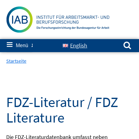
Springe
zum
Inhalt
Suchen nach:
≡
English
Menü
✘
Startseite
FDZ-Literatur / FDZ
Literature
Die FDZ-Literaturdatenbank umfasst neben