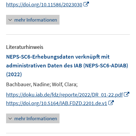
e
I
https://doi.org/10.11586/2023030
ö
e
r
n
f
u
ö
n
mehr Informationen
f
e
f
e
n
m
f
u
e
F
n
e
n
e
e
Literaturhinweis
m
n
n
F
NEPS-SC6-Erhebungsdaten verknüpft mit
s
e
administrativen Daten des IAB (NEPS-SC6-ADIAB)
t
n
e
(2022)
s
r
t
Bachbauer, Nadine;
Wolf, Clara;
ö
e
I
https://doku.iab.de/fdz/reporte/2022/DR_01-22.pdf
f
r
n
f
I
https://doi.org/10.5164/IAB.FDZD.2201.de.v1
ö
n
n
n
f
e
e
n
mehr Informationen
f
u
n
e
n
e
u
e