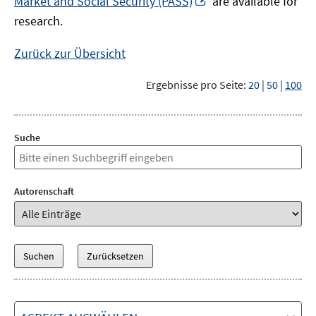
Market and Social Security (PASS)
are available for
Fenster
neuem
research.
öffnen
Fenster
öffnen
Zurück zur Übersicht
Ergebnisse pro Seite:
20
|
50
|
100
Suche
Autorenschaft