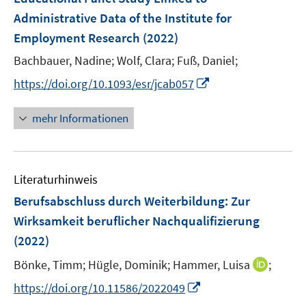
t
s
e
Administrative Data of the Institute for
t
r
e
Employment Research
(2022)
ö
r
Bachbauer, Nadine;
Wolf, Clara;
Fuß, Daniel;
f
ö
I
f
https://doi.org/10.1093/esr/jcab057
f
n
n
f
n
e
n
mehr Informationen
e
n
e
u
n
e
Literaturhinweis
m
F
Berufsabschluss durch Weiterbildung
:
Zur
e
Wirksamkeit beruflicher Nachqualifizierung
n
(2022)
s
t
I
Bönke, Timm;
Hügle, Dominik;
Hammer, Luisa
;
e
n
I
https://doi.org/10.11586/2022049
r
n
n