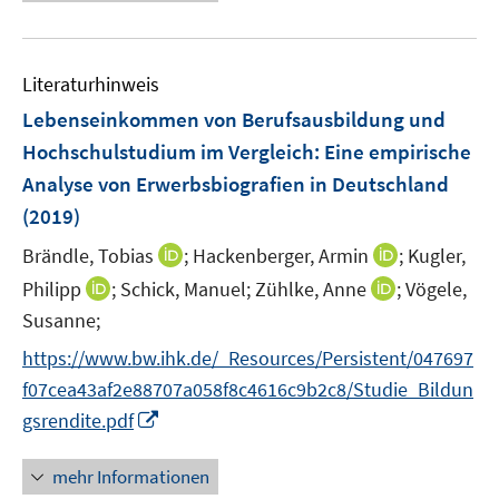
e
e
n
e
e
u
n
e
m
m
e
n
F
F
Literaturhinweis
m
e
e
F
Lebenseinkommen von Berufsausbildung und
n
n
e
Hochschulstudium im Vergleich
:
Eine empirische
s
s
n
Analyse von Erwerbsbiografien in Deutschland
t
t
s
e
e
(2019)
t
r
r
e
I
I
Brändle, Tobias
;
Hackenberger, Armin
;
Kugler,
ö
ö
r
n
n
I
I
Philipp
;
Schick, Manuel;
Zühlke, Anne
;
Vögele,
f
f
ö
n
n
n
n
f
f
Susanne;
f
e
e
n
n
n
n
f
https://www.bw.ihk.de/_Resources/Persistent/047697
u
u
e
e
e
e
n
e
e
f07cea43af2e88707a058f8c4616c9b2c8/Studie_Bildun
u
u
n
n
e
m
m
I
gsrendite.pdf
e
e
n
F
F
n
m
m
e
e
n
F
F
mehr Informationen
n
n
e