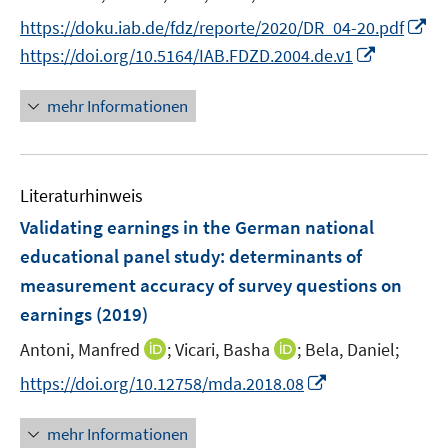
r
e
I
https://doku.iab.de/fdz/reporte/2020/DR_04-20.pdf
ö
r
n
I
https://doi.org/10.5164/IAB.FDZD.2004.de.v1
f
ö
n
n
f
f
e
n
mehr Informationen
n
f
u
e
e
n
e
u
n
e
m
e
n
F
Literaturhinweis
m
e
F
Validating earnings in the German national
n
e
educational panel study
:
determinants of
s
n
measurement accuracy of survey questions on
t
s
e
earnings
(2019)
t
r
e
I
I
Antoni, Manfred
;
Vicari, Basha
;
Bela, Daniel;
ö
r
n
n
I
https://doi.org/10.12758/mda.2018.08
f
ö
n
n
n
f
f
e
e
n
n
mehr Informationen
f
u
u