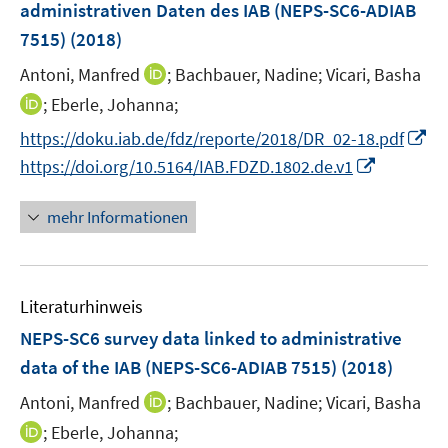
administrativen Daten des IAB (NEPS-SC6-ADIAB
s
n
7515)
(2018)
t
s
e
t
I
Antoni, Manfred
;
Bachbauer, Nadine;
Vicari, Basha
r
e
n
I
;
Eberle, Johanna;
ö
r
n
n
f
I
https://doku.iab.de/fdz/reporte/2018/DR_02-18.pdf
ö
e
n
f
n
I
https://doi.org/10.5164/IAB.FDZD.1802.de.v1
f
u
e
n
n
n
f
e
u
e
e
n
n
mehr Informationen
m
e
n
u
e
e
F
m
e
u
n
e
F
m
e
n
e
F
Literaturhinweis
m
s
n
e
F
NEPS-SC6 survey data linked to administrative
t
s
n
e
e
data of the IAB (NEPS-SC6-ADIAB 7515)
(2018)
t
s
n
r
e
t
I
Antoni, Manfred
;
Bachbauer, Nadine;
Vicari, Basha
s
ö
r
e
n
t
I
;
Eberle, Johanna;
f
ö
r