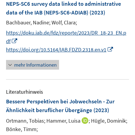
e
F
NEPS-SC6 survey data linked to administrative
n
e
data of the IAB (NEPS-SC6-ADIAB)
(2023)
s
n
t
Bachbauer, Nadine;
Wolf, Clara;
s
e
t
https://doku.iab.de/fdz/reporte/2023/DR_18-23_EN.p
r
e
I
df
ö
r
n
I
https://doi.org/10.5164/IAB.FDZD.2318.en.v1
f
ö
n
n
f
f
e
n
mehr Informationen
n
f
u
e
e
n
e
u
n
e
m
e
n
F
Literaturhinweis
m
e
F
Bessere Perspektiven bei Jobwechseln - Zur
n
e
Ähnlichkeit beruflicher Übergänge
(2023)
s
n
t
I
Ortmann, Tobias;
Hammer, Luisa
;
Hügle, Dominik;
s
e
n
t
Bönke, Timm;
r
n