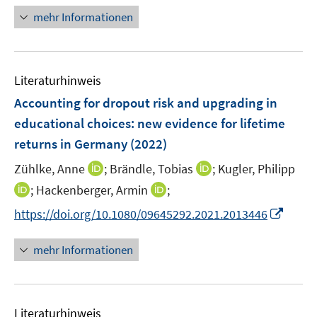
ö
e
n
mehr Informationen
f
u
e
f
e
u
n
m
e
e
F
Literaturhinweis
m
n
e
F
Accounting for dropout risk and upgrading in
n
e
educational choices: new evidence for lifetime
s
n
returns in Germany
(2022)
t
s
e
t
I
I
Zühlke, Anne
;
Brändle, Tobias
;
Kugler, Philipp
r
e
n
n
I
I
;
Hackenberger, Armin
;
ö
r
n
n
n
n
f
I
https://doi.org/10.1080/09645292.2021.2013446
ö
e
e
n
n
f
n
f
u
u
e
e
n
n
mehr Informationen
f
e
e
u
u
e
e
n
m
m
e
e
n
u
e
F
F
m
m
e
n
e
e
F
F
Literaturhinweis
m