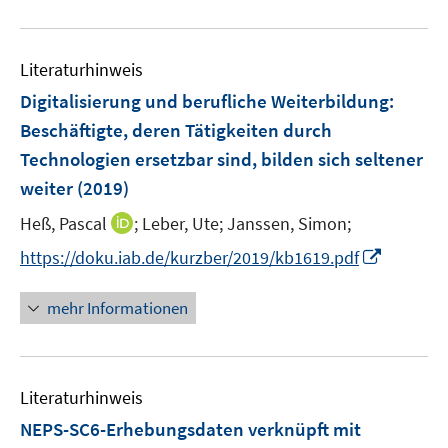
e
e
s
s
u
n
n
t
t
e
s
s
e
e
Literaturhinweis
m
t
t
r
r
F
e
e
Digitalisierung und berufliche Weiterbildung:
ö
ö
e
r
r
Beschäftigte, deren Tätigkeiten durch
f
f
n
ö
ö
Technologien ersetzbar sind, bilden sich seltener
f
f
s
f
f
weiter
(2019)
n
n
t
f
f
e
e
e
n
n
I
Heß, Pascal
;
Leber, Ute;
Janssen, Simon;
n
n
r
e
e
n
I
https://doku.iab.de/kurzber/2019/kb1619.pdf
ö
n
n
n
n
f
e
n
mehr Informationen
f
u
e
n
e
u
e
m
e
n
F
Literaturhinweis
m
e
F
NEPS-SC6-Erhebungsdaten verknüpft mit
n
e