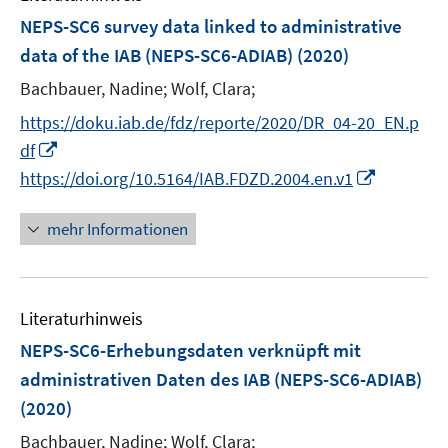
n
n
e
e
F
NEPS-SC6 survey data linked to administrative
s
s
n
n
e
t
t
data of the IAB (NEPS-SC6-ADIAB)
(2020)
s
s
n
e
e
t
t
Bachbauer, Nadine;
Wolf, Clara;
s
r
r
e
e
t
https://doku.iab.de/fdz/reporte/2020/DR_04-20_EN.p
ö
ö
r
r
e
I
f
f
df
ö
ö
r
n
f
f
I
https://doi.org/10.5164/IAB.FDZD.2004.en.v1
f
f
ö
n
n
n
n
f
f
f
e
e
e
n
n
n
mehr Informationen
f
u
n
n
e
e
e
n
e
u
n
n
e
m
e
n
F
Literaturhinweis
m
e
F
NEPS-SC6-Erhebungsdaten verknüpft mit
n
e
administrativen Daten des IAB (NEPS-SC6-ADIAB)
s
n
(2020)
t
s
e
t
Bachbauer, Nadine;
Wolf, Clara;