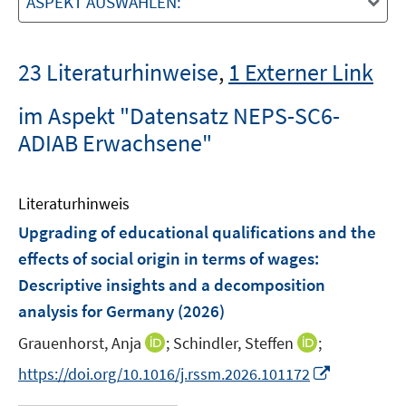
ASPEKT AUSWÄHLEN:
23 Literaturhinweise
,
1 Externer Link
im Aspekt "Datensatz NEPS-SC6-
ADIAB Erwachsene"
Literaturhinweis
Upgrading of educational qualifications and the
effects of social origin in terms of wages:
Descriptive insights and a decomposition
analysis for Germany
(2026)
I
I
Grauenhorst, Anja
;
Schindler, Steffen
;
n
n
I
https://doi.org/10.1016/j.rssm.2026.101172
n
n
n