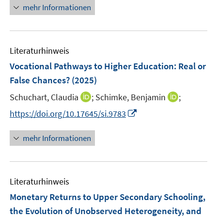
e
e
n
mehr Informationen
u
u
e
e
e
u
m
m
e
F
F
Literaturhinweis
m
e
e
F
Vocational Pathways to Higher Education: Real or
n
n
e
False Chances?
(2025)
s
s
n
t
t
I
I
Schuchart, Claudia
;
Schimke, Benjamin
;
s
e
e
n
n
t
I
https://doi.org/10.17645/si.9783
r
r
n
n
e
n
ö
ö
e
e
r
n
mehr Informationen
f
f
u
u
ö
e
f
f
e
e
f
u
n
n
m
m
f
e
e
e
F
F
n
Literaturhinweis
m
n
n
e
e
e
F
Monetary Returns to Upper Secondary Schooling,
n
n
n
e
the Evolution of Unobserved Heterogeneity, and
s
s
n