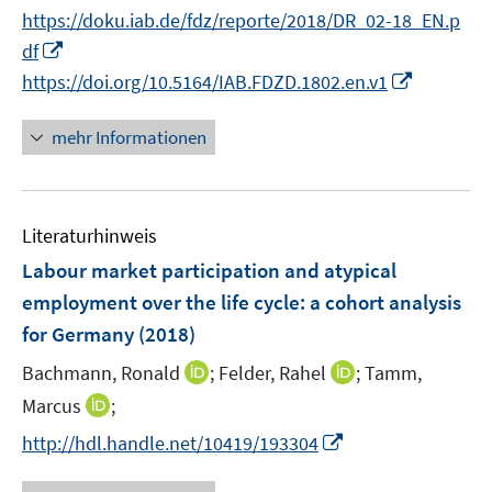
n
e
n
f
f
https://doku.iab.de/fdz/reporte/2018/DR_02-18_EN.p
ö
e
r
n
n
f
I
df
f
u
ö
e
e
n
n
I
f
e
https://doi.org/10.5164/IAB.FDZD.1802.en.v1
f
u
n
e
n
n
n
m
f
e
n
e
n
e
F
n
mehr Informationen
m
u
e
n
e
e
F
e
u
n
n
e
m
e
s
n
F
Literaturhinweis
m
t
s
e
F
e
Labour market participation and atypical
t
n
e
r
e
employment over the life cycle
:
a cohort analysis
s
n
ö
r
for Germany
(2018)
t
s
f
ö
e
t
f
I
I
Bachmann, Ronald
;
Felder, Rahel
;
Tamm,
f
r
e
n
n
n
f
I
Marcus
;
ö
r
e
n
n
n
n
I
http://hdl.handle.net/10419/193304
f
ö
n
e
e
e
n
n
f
f
u
u
n
e