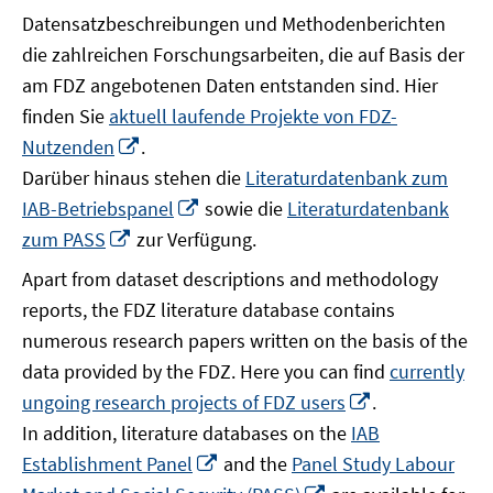
Datensatzbeschreibungen und Methodenberichten
die zahlreichen Forschungsarbeiten, die auf Basis der
am FDZ angebotenen Daten entstanden sind. Hier
finden Sie
aktuell laufende Projekte von FDZ-
In
Nutzenden
.
neuem
Darüber hinaus stehen die
Literaturdatenbank zum
Fenster
In
IAB-Betriebspanel
sowie die
Literaturdatenbank
öffnen
neuem
In
zum PASS
zur Verfügung.
Fenster
neuem
Apart from dataset descriptions and methodology
öffnen
Fenster
reports, the FDZ literature database contains
öffnen
numerous research papers written on the basis of the
data provided by the FDZ. Here you can find
currently
In
ungoing research projects of FDZ users
.
neuem
In addition, literature databases on the
IAB
Fenster
In
Establishment Panel
and the
Panel Study Labour
öffnen
neuem
In