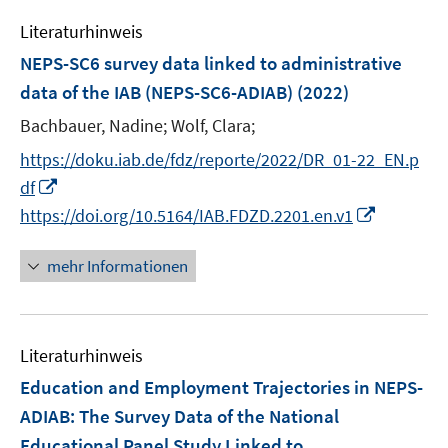
m
e
n
F
Literaturhinweis
m
e
F
NEPS-SC6 survey data linked to administrative
n
e
data of the IAB (NEPS-SC6-ADIAB)
(2022)
s
n
t
Bachbauer, Nadine;
Wolf, Clara;
s
e
t
https://doku.iab.de/fdz/reporte/2022/DR_01-22_EN.p
r
e
I
df
ö
r
n
I
https://doi.org/10.5164/IAB.FDZD.2201.en.v1
f
ö
n
n
f
f
e
n
mehr Informationen
n
f
u
e
e
n
e
u
n
e
m
e
n
F
Literaturhinweis
m
e
F
Education and Employment Trajectories in NEPS-
n
e
ADIAB: The Survey Data of the National
s
n
Educational Panel Study Linked to