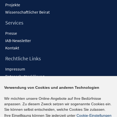
n
f
Projekte
n
n
n
e
n
Wissenschaftlicher Beirat
n
e
n
Services
Presse
IAB-Newsletter
Kontakt
Rechtliche Links
Impressum
Datenschutzerklärung
Erklärung zur Barrierefreiheit
Verwendung von Cookies und anderen Technologien
Barrieren melden
Wir möchten unsere Online-Angebote auf Ihre Bedürfnisse
Social-Media-Kanäle
anpassen. Zu diesem Zweck setzen wir sogenannte Cookies ein.
Sie können selbst entscheiden, welche Cookies Sie zulassen.
BlueSky
Ihre Einwilligung können Sie jederzeit unter
Cookie-Einstellungen