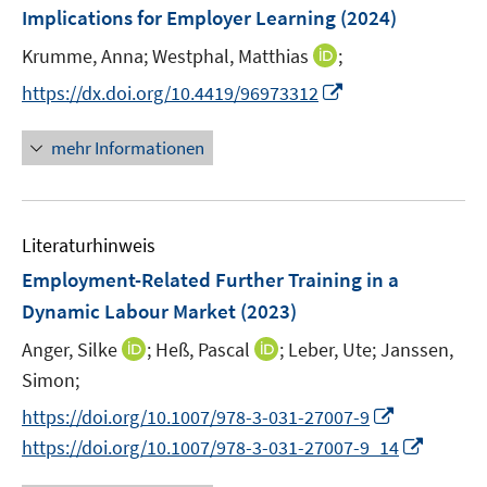
Implications for Employer Learning
t
(2024)
t
s
e
e
t
I
Krumme, Anna;
Westphal, Matthias
;
r
r
e
n
I
https://dx.doi.org/10.4419/96973312
ö
ö
r
n
n
f
f
ö
e
n
f
f
mehr Informationen
f
u
e
n
n
f
e
u
e
e
n
m
e
n
n
e
F
Literaturhinweis
m
n
e
F
Employment-Related Further Training in a
n
e
Dynamic Labour Market
(2023)
s
n
t
I
I
Anger, Silke
;
Heß, Pascal
;
Leber, Ute;
Janssen,
s
e
n
n
t
Simon;
r
n
n
e
I
https://doi.org/10.1007/978-3-031-27007-9
ö
e
e
r
n
I
f
https://doi.org/10.1007/978-3-031-27007-9_14
u
u
ö
n
n
f
e
e
f