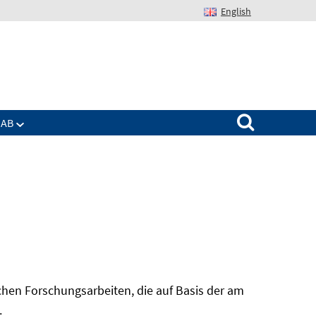
English
Suchen nach:
IAB
hen Forschungsarbeiten, die auf Basis der am
In
.