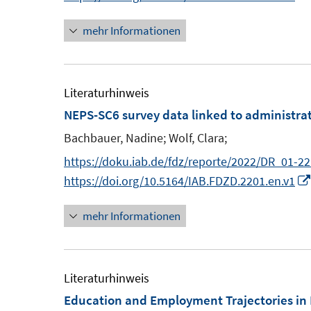
e
t
r
e
mehr Informationen
ö
r
f
ö
f
f
Literaturhinweis
n
f
NEPS-SC6 survey data linked to administrat
e
n
n
Bachbauer, Nadine;
Wolf, Clara;
e
n
https://doku.iab.de/fdz/reporte/2022/DR_01-2
https://doi.org/10.5164/IAB.FDZD.2201.en.v1
mehr Informationen
Literaturhinweis
Education and Employment Trajectories in 