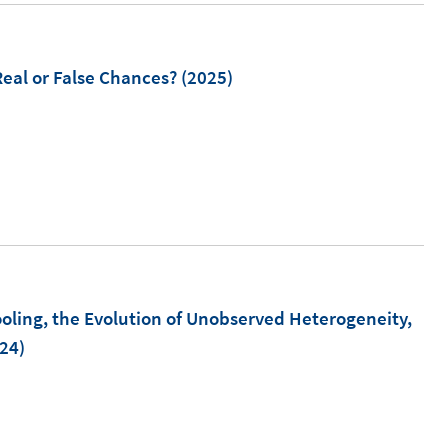
m
eal or False Chances?
(2025)
n
n
e
u
e
m
F
ling, the Evolution of Unobserved Heterogeneity,
e
24)
n