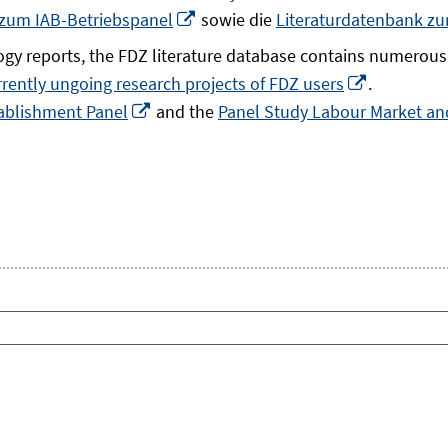
In
 zum IAB-Betriebspanel
sowie die
Literaturdatenbank z
neuem
gy reports, the FDZ literature database contains numerous 
Fenster
In
rrently ungoing research projects of FDZ users
.
öffnen
In
neuem
ablishment Panel
and the
Panel Study Labour Market and
neuem
Fenster
Fenster
öffnen
öffnen