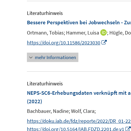
Literaturhinweis
Bessere Perspektiven bei Jobwechseln - Zu
Ortmann, Tobias;
Hammer, Luisa
;
Hügle, Do
I
n
I
https://doi.org/10.11586/2023030
n
n
mehr Informationen
e
n
u
e
e
u
m
e
Literaturhinweis
F
m
NEPS-SC6-Erhebungsdaten verknüpft mit ad
e
F
(2022)
n
e
Bachbauer, Nadine;
Wolf, Clara;
s
n
https://doku.iab.de/fdz/reporte/2022/DR_01-22
t
s
https://doi.org/10.5164/IAB.FDZD.2201.de.v1