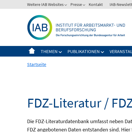
Springe
Weitere IAB Websites
Presse
Kontakt
IAB-Newslet
zum
Inhalt
THEMEN
PUBLIKATIONEN
VERANSTA
Startseite
FDZ-Literatur / FDZ
Die FDZ-Literaturdatenbank umfasst neben Dat
FDZ angebotenen Daten entstanden sind. Hier 