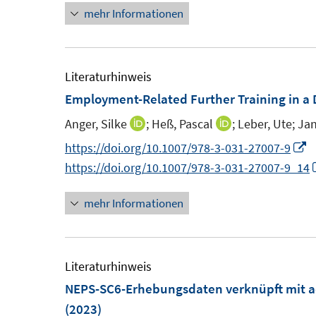
e
t
mehr Informationen
e
n
r
r
e
u
e
ö
r
e
u
f
f
ö
m
e
Literaturhinweis
f
f
f
F
m
Employment-Related Further Training in a
n
f
e
F
e
n
Anger, Silke
;
Heß, Pascal
;
Leber, Ute;
Jan
I
I
n
e
n
e
n
n
I
https://doi.org/10.1007/978-3-031-27007-9
s
n
n
n
n
n
https://doi.org/10.1007/978-3-031-27007-9_14
t
s
e
e
n
e
t
mehr Informationen
u
u
e
r
e
e
e
u
ö
r
m
m
e
f
ö
F
F
Literaturhinweis
f
f
e
e
F
NEPS-SC6-Erhebungsdaten verknüpft mit ad
n
f
n
n
e
(2023)
e
n