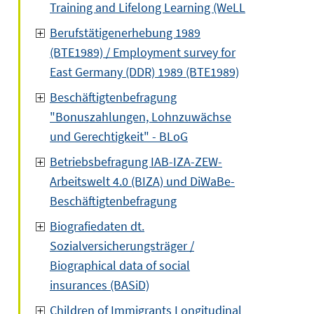
Training and Lifelong Learning (WeLL
Berufstätigenerhebung 1989
(BTE1989) / Employment survey for
East Germany (DDR) 1989 (BTE1989)
Beschäftigtenbefragung
"Bonuszahlungen, Lohnzuwächse
und Gerechtigkeit" - BLoG
Betriebsbefragung IAB-IZA-ZEW-
Arbeitswelt 4.0 (BIZA) und DiWaBe-
Beschäftigtenbefragung
Biografiedaten dt.
Sozialversicherungsträger /
Biographical data of social
insurances (BASiD)
Children of Immigrants Longitudinal