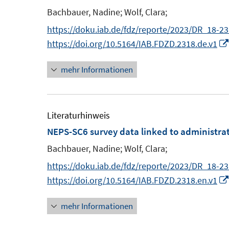
s
s
n
n
Bachbauer, Nadine;
Wolf, Clara;
e
t
t
s
n
https://doku.iab.de/fdz/reporte/2023/DR_18-23
e
e
t
https://doi.org/10.5164/IAB.FDZD.2318.de.v1
r
r
e
ö
ö
r
mehr Informationen
f
f
ö
f
f
f
n
n
f
Literaturhinweis
e
e
n
NEPS-SC6 survey data linked to administrat
n
n
e
Bachbauer, Nadine;
Wolf, Clara;
n
https://doku.iab.de/fdz/reporte/2023/DR_18-2
https://doi.org/10.5164/IAB.FDZD.2318.en.v1
mehr Informationen