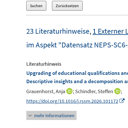
23 Literaturhinweise
,
1 Externer 
im Aspekt "Datensatz NEPS-SC6
Literaturhinweis
Upgrading of educational qualifications and 
Descriptive insights and a decomposition a
Grauenhorst, Anja
;
Schindler, Steffen
;
I
I
n
n
I
https://doi.org/10.1016/j.rssm.2026.101172
n
n
n
mehr Informationen
e
e
n
u
u
e