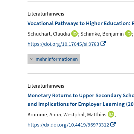
e
e
u
m
m
e
Literaturhinweis
F
F
Vocational Pathways to Higher Education: R
e
e
F
Schuchart, Claudia
;
Schimke, Benjamin
;
I
I
n
n
e
n
I
https://doi.org/10.17645/si.9783
s
s
n
n
n
t
t
s
mehr Informationen
e
n
e
e
t
u
e
r
r
e
e
u
ö
ö
r
m
e
Literaturhinweis
f
f
ö
F
m
Monetary Returns to Upper Secondary Schoo
f
f
f
e
F
and Implications for Employer Learning
(20
n
n
f
n
e
e
e
n
Krumme, Anna;
Westphal, Matthias
;
I
s
s
n
n
n
e
n
I
https://dx.doi.org/10.4419/96973312
t
t
s
n
n
n