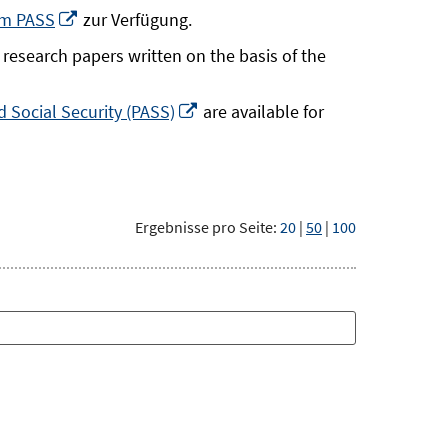
neuem
In
um PASS
zur Verfügung.
Fenster
neuem
research papers written on the basis of the
öffnen
Fenster
öffnen
In
 Social Security (PASS)
are available for
neuem
Fenster
öffnen
Ergebnisse pro Seite:
20
|
50
|
100