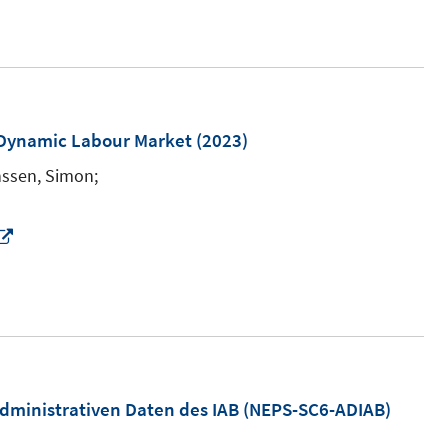
e
ö
 Dynamic Labour Market
(2023)
n
e
ssen, Simon;
n
I
n
n
e
u
m
e
m
ministrativen Daten des IAB (NEPS-SC6-ADIAB)
F