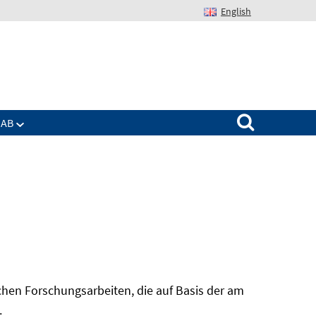
English
Suchen nach:
IAB
hen Forschungsarbeiten, die auf Basis der am
In
.