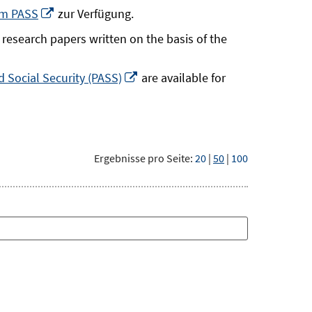
neuem
In
um PASS
zur Verfügung.
Fenster
neuem
research papers written on the basis of the
öffnen
Fenster
öffnen
In
 Social Security (PASS)
are available for
neuem
Fenster
öffnen
Ergebnisse pro Seite:
20
|
50
|
100