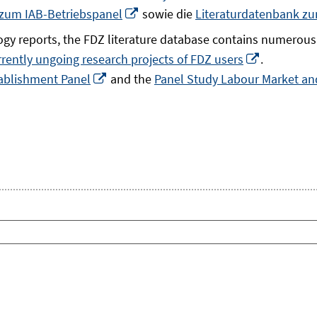
In
 zum IAB-Betriebspanel
sowie die
Literaturdatenbank z
neuem
gy reports, the FDZ literature database contains numerous 
Fenster
In
rrently ungoing research projects of FDZ users
.
öffnen
In
neuem
ablishment Panel
and the
Panel Study Labour Market and
neuem
Fenster
Fenster
öffnen
öffnen