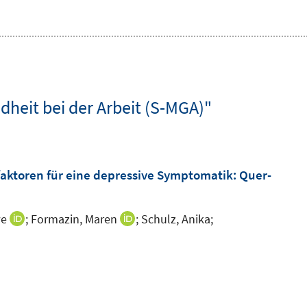
heit bei der Arbeit (S-MGA)"
faktoren für eine depressive Symptomatik: Quer-
we
;
Formazin, Maren
;
Schulz, Anika;
I
I
n
n
n
n
e
e
u
u