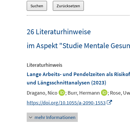
26 Literaturhinweise
im Aspekt "Studie Mentale Gesund
Literaturhinweis
Lange Arbeits- und Pendelzeiten als Risiko
und Längsschnittanalysen
(2023)
Dragano, Nico
;
Burr, Hermann
;
Rose, U
I
I
n
n
I
https://doi.org/10.1055/a-2090-1553
n
n
n
mehr Informationen
e
e
n
u
u
e