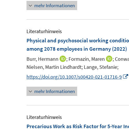
e
mehr Informationen
e
e
n
r
u
u
e
ö
e
e
u
f
m
m
e
Literaturhinweis
f
F
F
m
Physical and psychosocial working condition
n
e
e
F
among 2078 employees in Germany
(2022)
e
n
n
e
n
Burr, Hermann
;
Formazin, Maren
;
Conway
I
I
s
s
n
Nielsen, Martin Lindhardt;
Lange, Stefanie;
n
n
t
t
s
n
n
https://doi.org/10.1007/s00420-021-01716-9
e
e
t
e
e
r
r
e
mehr Informationen
u
u
ö
ö
r
e
e
f
f
ö
m
m
f
f
f
F
F
Literaturhinweis
n
n
f
e
e
Precarious Work as Risk Factor for 5-Year 
e
e
n