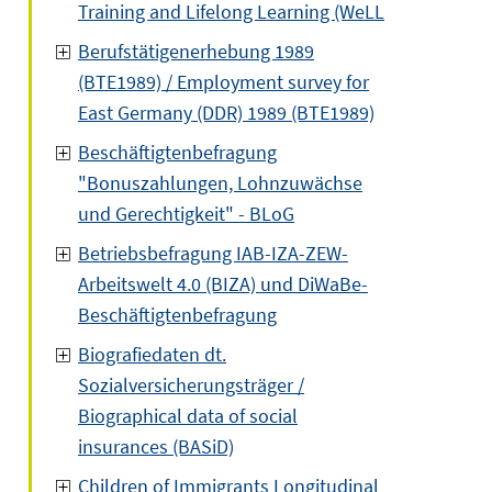
Training and Lifelong Learning (WeLL
Berufstätigenerhebung 1989
(BTE1989) / Employment survey for
East Germany (DDR) 1989 (BTE1989)
Beschäftigtenbefragung
"Bonuszahlungen, Lohnzuwächse
und Gerechtigkeit" - BLoG
Betriebsbefragung IAB-IZA-ZEW-
Arbeitswelt 4.0 (BIZA) und DiWaBe-
Beschäftigtenbefragung
Biografiedaten dt.
Sozialversicherungsträger /
Biographical data of social
insurances (BASiD)
Children of Immigrants Longitudinal