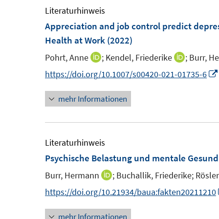
ö
m
m
Literaturhinweis
f
f
F
F
Appreciation and job control predict depre
n
f
e
e
Health at Work
(2022)
e
n
n
n
n
e
Pohrt, Anne
;
Kendel, Friederike
;
Burr, H
I
I
s
s
n
n
n
https://doi.org/10.1007/s00420-021-01735-6
t
t
n
n
e
e
mehr Informationen
e
e
r
r
u
u
ö
ö
e
e
f
f
m
m
Literaturhinweis
f
f
F
F
Psychische Belastung und mentale Gesund
n
n
e
e
e
e
Burr, Hermann
;
Buchallik, Friederike;
Rösler
I
n
n
n
n
n
https://doi.org/10.21934/baua:fakten20211210
s
s
n
t
t
mehr Informationen
e