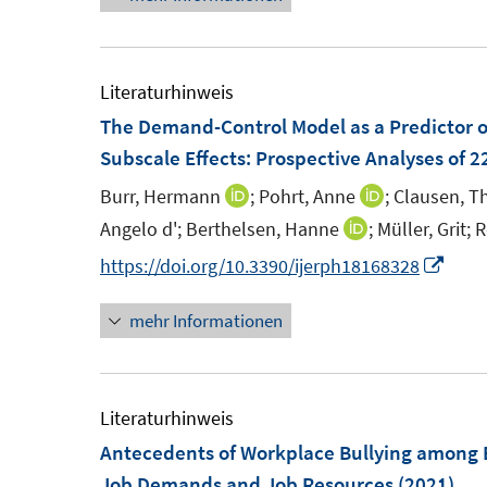
e
e
u
r
r
e
ö
ö
m
Literaturhinweis
f
f
F
The Demand-Control Model as a Predictor o
f
f
e
Subscale Effects: Prospective Analyses of
n
n
n
e
e
Burr, Hermann
;
Pohrt, Anne
;
Clausen, 
I
I
s
n
n
n
n
Angelo d';
Berthelsen, Hanne
;
Müller, Grit;
R
I
t
n
n
n
I
https://doi.org/10.3390/ijerph18168328
e
e
e
n
n
r
u
u
mehr Informationen
e
n
ö
e
e
u
e
f
m
m
e
u
f
F
F
m
e
Literaturhinweis
n
e
e
F
m
Antecedents of Workplace Bullying among E
e
n
n
e
F
n
Job Demands and Job Resources
(2021)