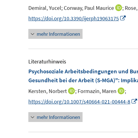
n
n
n
n
e
Demiral, Yucel;
Conway, Paul Maurice
;
Rose
I
s
s
n
n
I
https://doi.org/10.3390/ijerph19063175
t
t
n
n
e
e
mehr Informationen
e
n
r
r
u
e
ö
ö
e
u
f
f
m
e
Literaturhinweis
f
f
F
m
Psychosoziale Arbeitsbedingungen und Bur
n
n
e
F
Gesundheit bei der Arbeit (S-MGA)"
:
Implik
e
e
n
e
n
n
Kersten, Norbert
;
Formazin, Maren
;
I
I
s
n
n
n
https://doi.org/10.1007/s40664-021-00444-8
t
s
n
n
e
t
mehr Informationen
e
e
r
e
u
u
ö
r
e
e
f