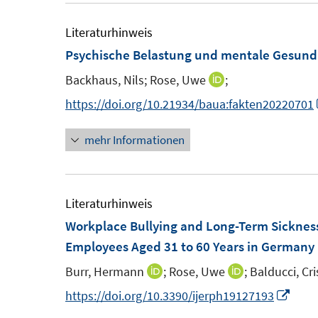
e
e
u
m
m
e
Literaturhinweis
F
F
m
Psychische Belastung und mentale Gesund
e
e
F
Backhaus, Nils;
Rose, Uwe
;
I
n
n
e
n
https://doi.org/10.21934/baua:fakten20220701
s
s
n
n
t
t
s
mehr Informationen
e
e
e
t
u
r
r
e
e
ö
ö
r
m
Literaturhinweis
f
f
ö
F
Workplace Bullying and Long-Term Sickness
f
f
f
e
Employees Aged 31 to 60 Years in Germany
n
n
f
n
e
e
n
Burr, Hermann
;
Rose, Uwe
;
Balducci, Cri
I
I
s
n
n
e
n
n
I
https://doi.org/10.3390/ijerph19127193
t
n
n
n
n