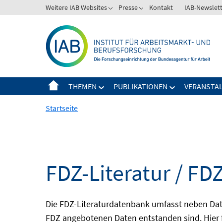
Springe
Weitere IAB Websites
Presse
Kontakt
IAB-Newslet
zum
Inhalt
THEMEN
PUBLIKATIONEN
VERANSTA
Startseite
FDZ-Literatur / FDZ
Die FDZ-Literaturdatenbank umfasst neben Dat
FDZ angebotenen Daten entstanden sind. Hier 