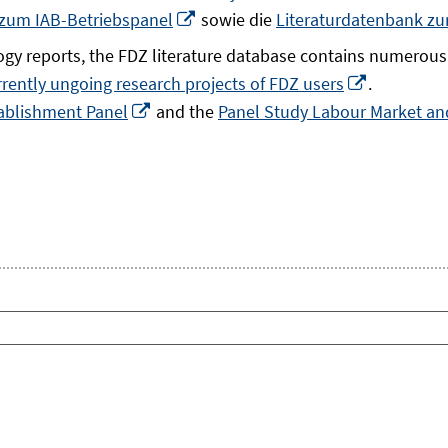
In
 zum IAB-Betriebspanel
sowie die
Literaturdatenbank z
neuem
gy reports, the FDZ literature database contains numerous 
Fenster
In
rrently ungoing research projects of FDZ users
.
öffnen
In
neuem
ablishment Panel
and the
Panel Study Labour Market and
neuem
Fenster
Fenster
öffnen
öffnen