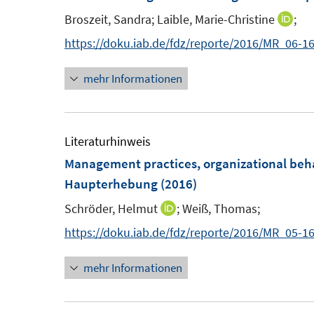
e
e
Broszeit, Sandra;
Laible, Marie-Christine
;
I
n
n
n
https://doku.iab.de/fdz/reporte/2016/MR_06-1
s
n
t
mehr Informationen
e
e
u
r
e
ö
m
Literaturhinweis
f
F
Management practices, organizational beh
f
e
Haupterhebung
(2016)
n
n
e
Schröder, Helmut
;
Weiß, Thomas;
I
s
n
n
https://doku.iab.de/fdz/reporte/2016/MR_05-16
t
n
e
mehr Informationen
e
r
u
ö
e