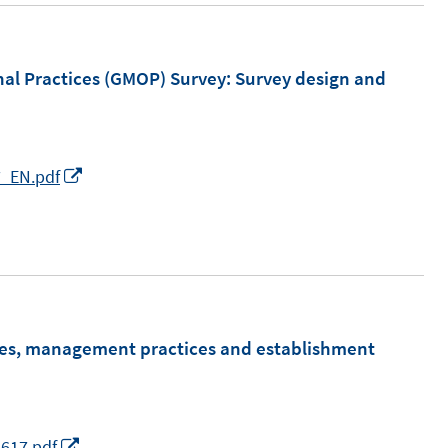
l Practices (GMOP) Survey
:
Survey design and
I
7_EN.pdf
n
n
e
u
e
m
res, management practices and establishment
F
e
n
I
2617.pdf