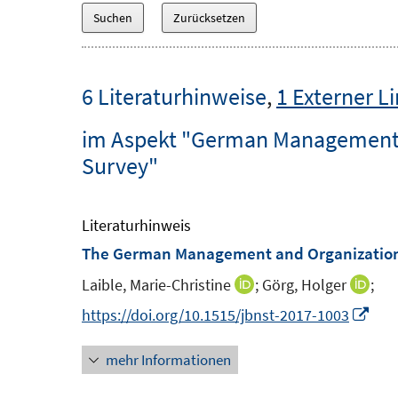
6 Literaturhinweise
,
1 Externer L
im Aspekt "German Management a
Survey"
Literaturhinweis
The German Management and Organizationa
Laible, Marie-Christine
;
Görg, Holger
;
I
I
n
n
I
https://doi.org/10.1515/jbnst-2017-1003
n
n
n
mehr Informationen
e
e
n
u
u
e