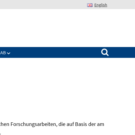
English
Suchen nach:
IAB
hen Forschungsarbeiten, die auf Basis der am
In
.