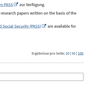
neuem
In
um PASS
zur Verfügung.
Fenster
neuem
research papers written on the basis of the
öffnen
Fenster
öffnen
In
 Social Security (PASS)
are available for
neuem
Fenster
öffnen
Ergebnisse pro Seite:
20
|
50
|
100