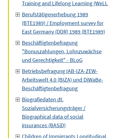
Training and Lifelong Learning (WeLL
Berufstätigenerhebung 1989
(BTE1989) / Employment survey for
East Germany (DDR) 1989 (BTE1989)
Beschäftigtenbefragung
"Bonuszahlungen, Lohnzuwächse
und Gerechtigkeit" - BLoG
Betriebsbefragung IAB-IZA-ZEW-
Arbeitswelt 4.0 (BIZA) und DiWaBe-
Beschäftigtenbefragung
Biografiedaten dt.
Sozialversicherungsträger /
Biographical data of social
insurances (BASiD)
Children of Immigrants Longitudinal