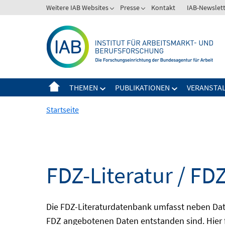
Springe
Weitere IAB Websites
Presse
Kontakt
IAB-Newslet
zum
Inhalt
THEMEN
PUBLIKATIONEN
VERANSTA
Startseite
FDZ-Literatur / FDZ
Die FDZ-Literaturdatenbank umfasst neben Dat
FDZ angebotenen Daten entstanden sind. Hier 