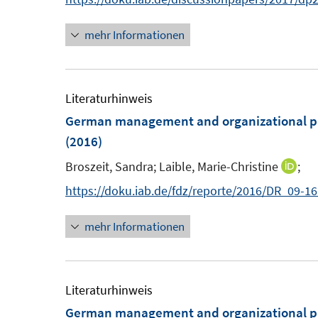
t
n
e
mehr Informationen
e
r
u
ö
e
f
m
Literaturhinweis
f
F
German management and organizational pr
n
e
(2016)
e
n
n
Broszeit, Sandra;
Laible, Marie-Christine
;
I
s
n
https://doku.iab.de/fdz/reporte/2016/DR_09-1
t
n
e
mehr Informationen
e
r
u
ö
e
f
m
Literaturhinweis
f
F
German management and organizational pr
n