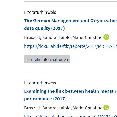
e
e
u
m
m
e
Literaturhinweis
F
F
m
The German Management and Organizationa
e
e
F
data quality
(2017)
n
n
e
Broszeit, Sandra;
Laible, Marie-Christine
;
I
s
s
n
n
https://doku.iab.de/fdz/reporte/2017/MR_02-1
t
t
s
n
e
e
t
mehr Informationen
e
r
r
e
u
ö
ö
r
e
f
f
ö
m
Literaturhinweis
f
f
f
F
Examining the link between health measu
n
n
f
e
performance
(2017)
e
e
n
n
n
n
e
Broszeit, Sandra;
Laible, Marie-Christine
;
I
s
n
n
https://doku.iab.de/discussionpapers/2017/dp