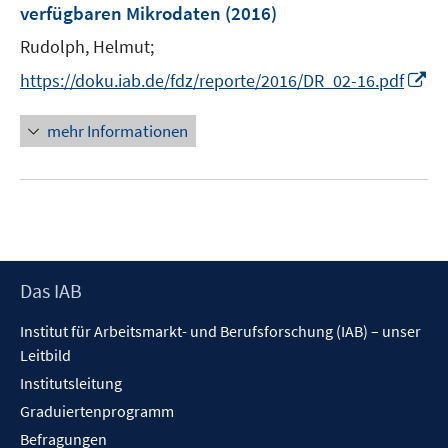
verfügbaren Mikrodaten
(2016)
Rudolph, Helmut;
I
https://doku.iab.de/fdz/reporte/2016/DR_02-16.pdf
n
n
mehr Informationen
e
u
e
m
F
e
Footer
Das IAB
n
Inhalt
s
Institut für Arbeitsmarkt- und Berufsforschung (IAB) – unser
t
Leitbild
e
Institutsleitung
r
Graduiertenprogramm
ö
f
Befragungen