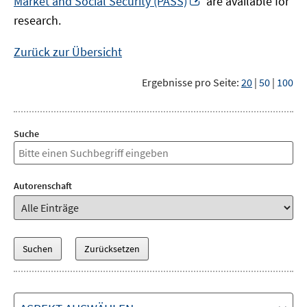
Market and Social Security (PASS)
are available for
Fenster
neuem
research.
öffnen
Fenster
öffnen
Zurück zur Übersicht
Ergebnisse pro Seite:
20
|
50
|
100
Suche
Autorenschaft