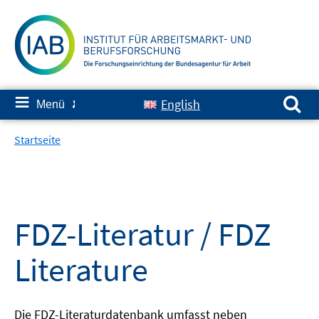
Springe
zum
Inhalt
Suchen nach:
≡
English
Menü
✘
Startseite
FDZ-Literatur / FDZ
Literature
Die FDZ-Literaturdatenbank umfasst neben