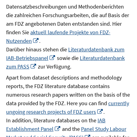
Datensatzbeschreibungen und Methodenberichten
die zahlreichen Forschungsarbeiten, die auf Basis der
am FDZ angebotenen Daten entstanden sind. Hier
finden Sie
aktuell laufende Projekte von FDZ-
In
Nutzenden
.
neuem
Darüber hinaus stehen die
Literaturdatenbank zum
Fenster
In
IAB-Betriebspanel
sowie die
Literaturdatenbank
öffnen
neuem
In
zum PASS
zur Verfügung.
Fenster
neuem
Apart from dataset descriptions and methodology
öffnen
Fenster
reports, the FDZ literature database contains
öffnen
numerous research papers written on the basis of the
data provided by the FDZ. Here you can find
currently
In
ungoing research projects of FDZ users
.
neuem
In addition, literature databases on the
IAB
Fenster
In
Establishment Panel
and the
Panel Study Labour
öffnen
neuem
In