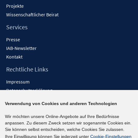
f
Projekte
n
Wissenschaftlicher Beirat
e
n
Services
Presse
IAB-Newsletter
Kontakt
Rechtliche Links
Impressum
Datenschutzerklärung
Erklärung zur Barrierefreiheit
Verwendung von Cookies und anderen Technologien
Barrieren melden
Wir möchten unsere Online-Angebote auf Ihre Bedürfnisse
Social-Media-Kanäle
anpassen. Zu diesem Zweck setzen wir sogenannte Cookies ein.
Sie können selbst entscheiden, welche Cookies Sie zulassen.
BlueSky
Ihre Einwilligung können Sie jederzeit unter
Cookie-Einstellungen