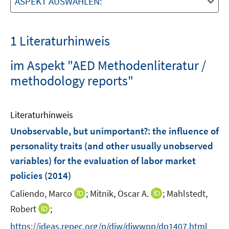
ASPEKT AUSWÄHLEN:
1 Literaturhinweis
im Aspekt "AED Methodenliteratur /
methodology reports"
Literaturhinweis
Unobservable, but unimportant?
:
the influence of
personality traits (and other usually unobserved
variables) for the evaluation of labor market
policies
(2014)
I
I
Caliendo, Marco
;
Mitnik, Oscar A.
;
Mahlstedt,
n
n
I
Robert
;
n
n
n
https://ideas.repec.org/p/diw/diwwpp/dp1407.html