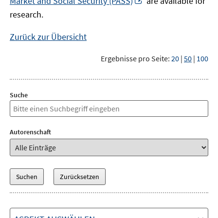
Market and Social Security (PASS)
are available for
Fenster
neuem
research.
öffnen
Fenster
öffnen
Zurück zur Übersicht
Ergebnisse pro Seite:
20
|
50
|
100
Suche
Autorenschaft