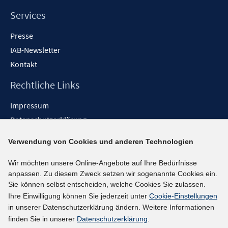
e
n
Services
Presse
IAB-Newsletter
Kontakt
Rechtliche Links
Impressum
Datenschutzerklärung
Erklärung zur Barrierefreiheit
Verwendung von Cookies und anderen Technologien
Barrieren melden
Wir möchten unsere Online-Angebote auf Ihre Bedürfnisse
Social-Media-Kanäle
anpassen. Zu diesem Zweck setzen wir sogenannte Cookies ein.
Sie können selbst entscheiden, welche Cookies Sie zulassen.
BlueSky
Ihre Einwilligung können Sie jederzeit unter
Cookie-Einstellungen
YouTube
in unserer Datenschutzerklärung ändern. Weitere Informationen
LinkedIn
finden Sie in unserer
Datenschutzerklärung
.