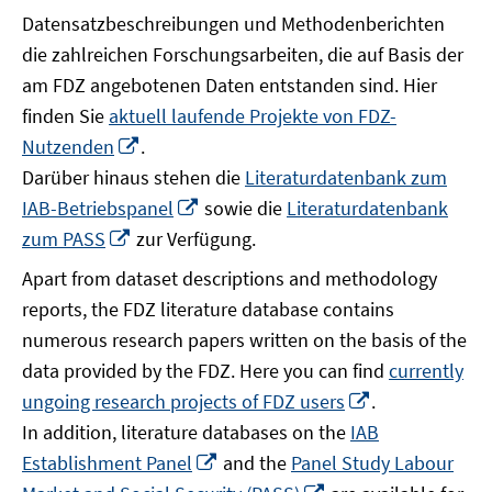
Datensatzbeschreibungen und Methodenberichten
die zahlreichen Forschungsarbeiten, die auf Basis der
am FDZ angebotenen Daten entstanden sind. Hier
finden Sie
aktuell laufende Projekte von FDZ-
In
Nutzenden
.
neuem
Darüber hinaus stehen die
Literaturdatenbank zum
Fenster
In
IAB-Betriebspanel
sowie die
Literaturdatenbank
öffnen
neuem
In
zum PASS
zur Verfügung.
Fenster
neuem
Apart from dataset descriptions and methodology
öffnen
Fenster
reports, the FDZ literature database contains
öffnen
numerous research papers written on the basis of the
data provided by the FDZ. Here you can find
currently
In
ungoing research projects of FDZ users
.
neuem
In addition, literature databases on the
IAB
Fenster
In
Establishment Panel
and the
Panel Study Labour
öffnen
neuem
In