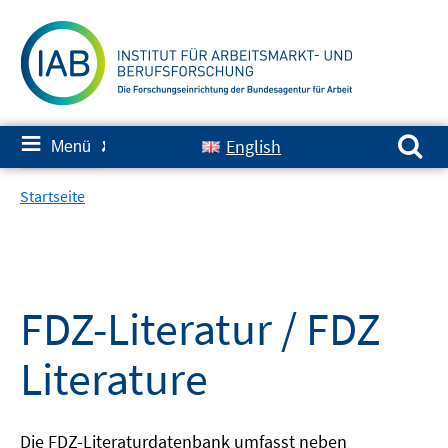
Springe
zum
Inhalt
Suchen nach:
≡
English
Menü
✘
Startseite
FDZ-Literatur / FDZ
Literature
Die FDZ-Literaturdatenbank umfasst neben