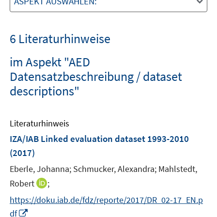
ASPEKT AUSWÄHLEN:
6 Literaturhinweise
im Aspekt "AED
Datensatzbeschreibung / dataset
descriptions"
Literaturhinweis
IZA/IAB Linked evaluation dataset 1993-2010
(2017)
Eberle, Johanna;
Schmucker, Alexandra;
Mahlstedt,
I
Robert
;
n
https://doku.iab.de/fdz/reporte/2017/DR_02-17_EN.p
n
I
df