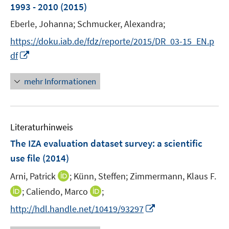
e
1993 - 2010
(2015)
n
Eberle, Johanna;
Schmucker, Alexandra;
s
t
https://doku.iab.de/fdz/reporte/2015/DR_03-15_EN.p
e
I
df
r
n
ö
n
mehr Informationen
f
e
f
u
n
e
e
Literaturhinweis
m
n
F
The IZA evaluation dataset survey
:
a scientific
e
use file
(2014)
n
I
Arni, Patrick
;
Künn, Steffen;
Zimmermann, Klaus F.
s
n
t
I
I
;
Caliendo, Marco
;
n
e
n
n
I
http://hdl.handle.net/10419/93297
e
r
n
n
n
u
ö
e
e