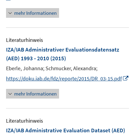
e
n
u
n
mehr Informationen
e
e
m
u
F
e
e
Literaturhinweis
m
n
F
IZA/IAB Administrativer Evaluationsdatensatz
s
e
(AED) 1993 - 2010
(2015)
t
n
e
Eberle, Johanna;
Schmucker, Alexandra;
s
r
t
I
https://doku.iab.de/fdz/reporte/2015/DR_03-15.pdf
ö
e
n
f
r
n
mehr Informationen
f
ö
e
n
f
u
e
f
e
n
n
Literaturhinweis
m
e
F
IZA/IAB Administrative Evaluation Dataset (AED)
n