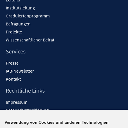
r
r
e
f
f
f
ö
ö
Institutsleitung
r
n
n
f
f
f
Graduiertenprogramm
ö
e
e
n
f
f
f
Befragungen
n
n
e
n
n
f
Projekte
n
e
e
n
Wissenschaftlicher Beirat
n
n
e
n
Services
Presse
IAB-Newsletter
Kontakt
Rechtliche Links
Impressum
Datenschutzerklärung
Erklärung zur Barrierefreiheit
Verwendung von Cookies und anderen Technologien
Barrieren melden