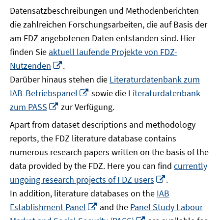
Datensatzbeschreibungen und Methodenberichten
die zahlreichen Forschungsarbeiten, die auf Basis der
am FDZ angebotenen Daten entstanden sind. Hier
finden Sie
aktuell laufende Projekte von FDZ-
In
Nutzenden
.
neuem
Darüber hinaus stehen die
Literaturdatenbank zum
Fenster
In
IAB-Betriebspanel
sowie die
Literaturdatenbank
öffnen
neuem
In
zum PASS
zur Verfügung.
Fenster
neuem
Apart from dataset descriptions and methodology
öffnen
Fenster
reports, the FDZ literature database contains
öffnen
numerous research papers written on the basis of the
data provided by the FDZ. Here you can find
currently
In
ungoing research projects of FDZ users
.
neuem
In addition, literature databases on the
IAB
Fenster
In
Establishment Panel
and the
Panel Study Labour
öffnen
neuem
In