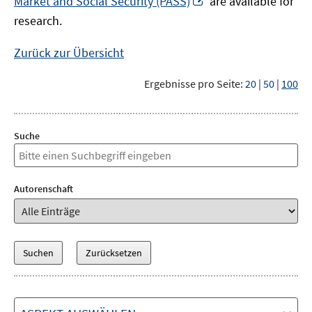
Market and Social Security (PASS)
are available for
Fenster
neuem
research.
öffnen
Fenster
öffnen
Zurück zur Übersicht
Ergebnisse pro Seite:
20
|
50
|
100
Suche
Autorenschaft