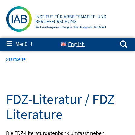
Springe
zum
Inhalt
Suchen nach:
≡
English
Menü
✘
Startseite
FDZ-Literatur / FDZ
Literature
Die FDZ-Literaturdatenbank umfasst neben