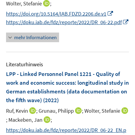
n
n
n
n
n
I
Wolter, Stefanie
;
f
ö
n
n
e
n
e
n
n
n
f
I
f
https://doi.org/10.5164/IAB.FDZD.2206.de.v1
n
e
n
e
e
n
n
n
f
I
https://doku.iab.de/fdz/reporte/2022/DR_06-22.pdf
u
u
u
e
e
n
n
n
e
e
e
u
n
e
e
n
mehr Informationen
m
m
m
e
u
n
e
F
F
F
m
e
u
e
e
e
F
m
e
n
n
n
e
F
Literaturhinweis
m
s
s
s
n
e
F
LPP - Linked Personnel Panel 1221 - Quality of
t
t
t
s
n
e
e
e
e
work and economic success
:
longitudinal study in
t
s
n
r
r
r
e
German establishments (data documentation on
t
s
ö
ö
ö
r
e
the fifth wave)
(2022)
t
f
f
f
ö
r
e
f
f
f
I
I
Ruf, Kevin
;
Grunau, Philipp
;
Wolter, Stefanie
f
ö
r
n
n
n
n
n
f
I
I
;
Mackeben, Jan
;
f
ö
e
e
e
n
n
n
n
n
f
f
https://doku.iab.de/fdz/reporte/2022/DR_06-22_EN.p
n
n
n
e
e
e
n
n