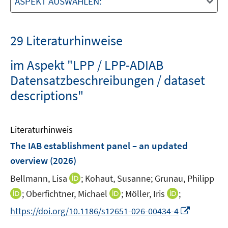
ASPEKT AUSWÄHLEN:
29 Literaturhinweise
im Aspekt "LPP / LPP-ADIAB
Datensatzbeschreibungen / dataset
descriptions"
Literaturhinweis
The IAB establishment panel – an updated
overview
(2026)
I
Bellmann, Lisa
;
Kohaut, Susanne;
Grunau, Philipp
n
I
I
I
;
Oberfichtner, Michael
;
Möller, Iris
;
n
n
n
n
I
https://doi.org/10.1186/s12651-026-00434-4
e
n
n
n
n
u