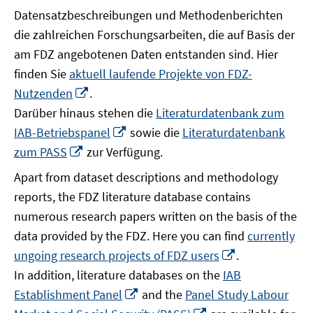
Datensatzbeschreibungen und Methodenberichten
die zahlreichen Forschungsarbeiten, die auf Basis der
am FDZ angebotenen Daten entstanden sind. Hier
finden Sie
aktuell laufende Projekte von FDZ-
In
Nutzenden
.
neuem
Darüber hinaus stehen die
Literaturdatenbank zum
Fenster
In
IAB-Betriebspanel
sowie die
Literaturdatenbank
öffnen
neuem
In
zum PASS
zur Verfügung.
Fenster
neuem
Apart from dataset descriptions and methodology
öffnen
Fenster
reports, the FDZ literature database contains
öffnen
numerous research papers written on the basis of the
data provided by the FDZ. Here you can find
currently
In
ungoing research projects of FDZ users
.
neuem
In addition, literature databases on the
IAB
Fenster
In
Establishment Panel
and the
Panel Study Labour
öffnen
neuem
In