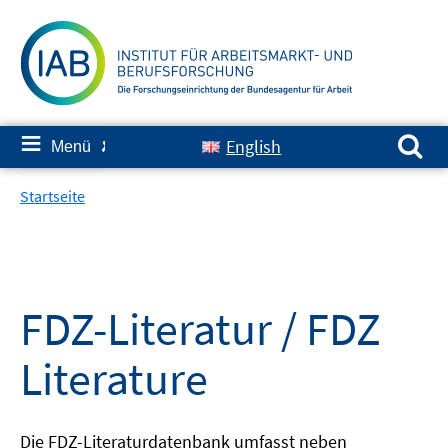
Springe
zum
Inhalt
Suchen nach:
≡
English
Menü
✘
Startseite
FDZ-Literatur / FDZ
Literature
Die FDZ-Literaturdatenbank umfasst neben