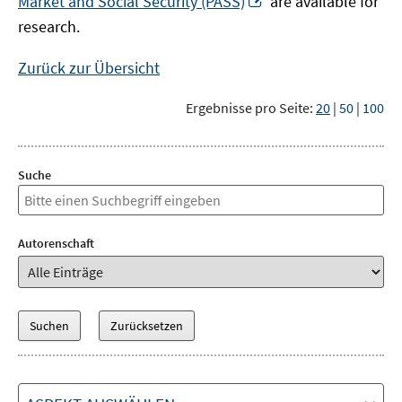
Market and Social Security (PASS)
are available for
Fenster
neuem
research.
öffnen
Fenster
öffnen
Zurück zur Übersicht
Ergebnisse pro Seite:
20
|
50
|
100
Suche
Autorenschaft