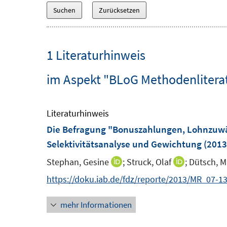
1 Literaturhinweis
im Aspekt "BLoG Methodenlitera
Literaturhinweis
Die Befragung "Bonuszahlungen, Lohnzuwä
Selektivitätsanalyse und Gewichtung
(2013
Stephan, Gesine
;
Struck, Olaf
;
Dütsch, M
I
I
n
n
https://doku.iab.de/fdz/reporte/2013/MR_07-13
n
n
mehr Informationen
e
e
u
u