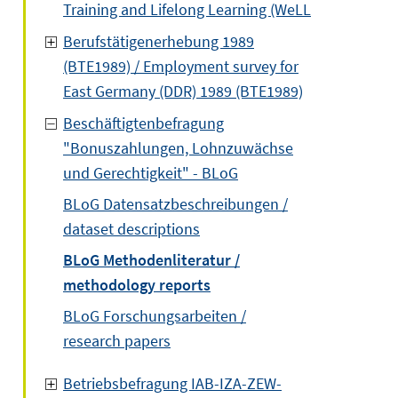
Training and Lifelong Learning (WeLL
Berufstätigenerhebung 1989
(BTE1989) / Employment survey for
East Germany (DDR) 1989 (BTE1989)
Beschäftigtenbefragung
"Bonuszahlungen, Lohnzuwächse
und Gerechtigkeit" - BLoG
BLoG Datensatzbeschreibungen /
dataset descriptions
BLoG Methodenliteratur /
methodology reports
BLoG Forschungsarbeiten /
research papers
Betriebsbefragung IAB-IZA-ZEW-