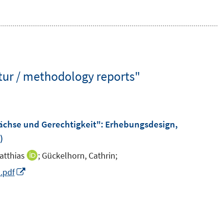
tur / methodology reports"
chse und Gerechtigkeit"
:
Erhebungsdesign,
)
atthias
;
Gückelhorn, Cathrin;
I
n
I
.pdf
n
n
e
n
u
e