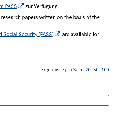
neuem
In
um PASS
zur Verfügung.
Fenster
neuem
research papers written on the basis of the
öffnen
Fenster
öffnen
In
 Social Security (PASS)
are available for
neuem
Fenster
öffnen
Ergebnisse pro Seite:
20
|
50
|
100