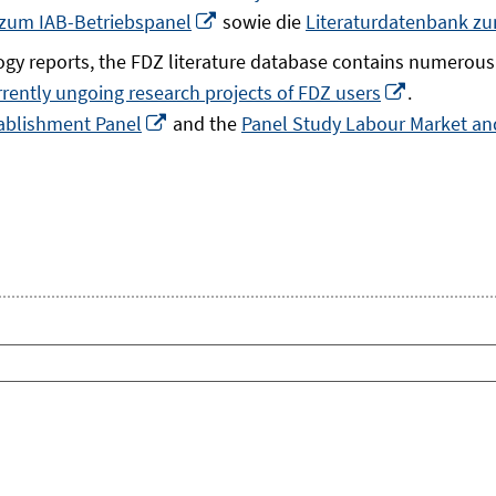
In
 zum IAB-Betriebspanel
sowie die
Literaturdatenbank z
neuem
gy reports, the FDZ literature database contains numerous 
Fenster
In
rrently ungoing research projects of FDZ users
.
öffnen
In
neuem
ablishment Panel
and the
Panel Study Labour Market and
neuem
Fenster
Fenster
öffnen
öffnen