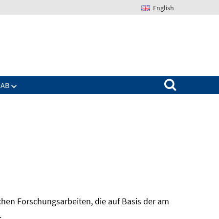
English
Suchen nach:
IAB
hen Forschungsarbeiten, die auf Basis der am
In
.