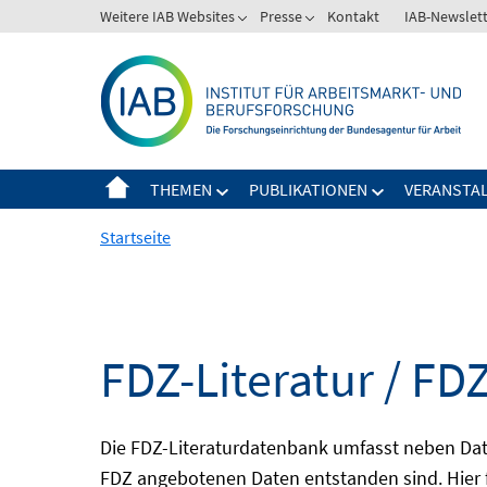
Springe
Weitere IAB Websites
Presse
Kontakt
IAB-Newslet
zum
Inhalt
THEMEN
PUBLIKATIONEN
VERANSTA
Startseite
FDZ-Literatur / FDZ
Die FDZ-Literaturdatenbank umfasst neben Dat
FDZ angebotenen Daten entstanden sind. Hier 