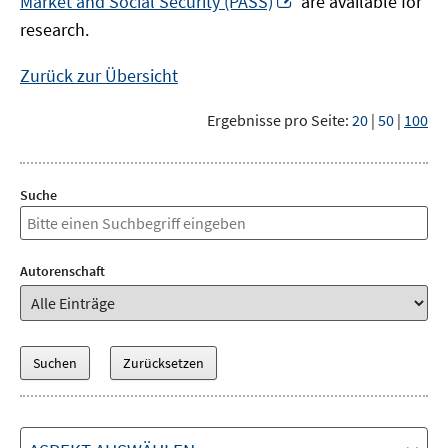
Market and Social Security (PASS)
are available for
Fenster
neuem
research.
öffnen
Fenster
öffnen
Zurück zur Übersicht
Ergebnisse pro Seite:
20
|
50
|
100
Suche
Autorenschaft