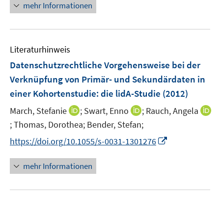
n
mehr Informationen
m
f
e
F
n
u
e
e
e
n
n
Literaturhinweis
m
s
F
Datenschutzrechtliche Vorgehensweise bei der
t
e
e
Verknüpfung von Primär- und Sekundärdaten in
n
r
einer Kohortenstudie: die lidA-Studie
(2012)
s
ö
t
I
I
March, Stefanie
;
Swart, Enno
;
Rauch, Angela
f
e
n
n
;
Thomas, Dorothea;
Bender, Stefan;
f
I
r
n
n
n
n
I
https://doi.org/10.1055/s-0031-1301276
ö
e
e
e
n
n
f
u
u
n
e
n
mehr Informationen
f
e
e
u
e
n
m
m
e
u
e
F
F
m
e
n
e
e
F
m
n
n
e