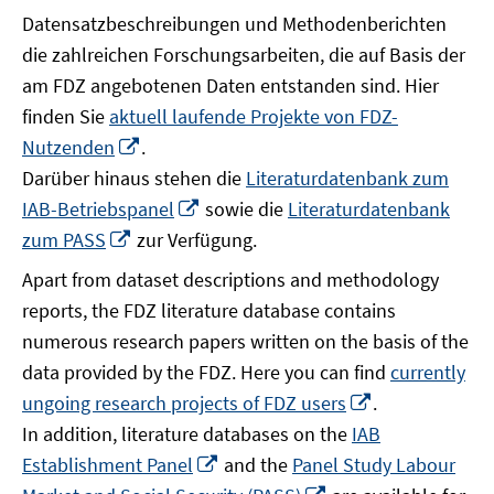
Datensatzbeschreibungen und Methodenberichten
die zahlreichen Forschungsarbeiten, die auf Basis der
am FDZ angebotenen Daten entstanden sind. Hier
finden Sie
aktuell laufende Projekte von FDZ-
In
Nutzenden
.
neuem
Darüber hinaus stehen die
Literaturdatenbank zum
Fenster
In
IAB-Betriebspanel
sowie die
Literaturdatenbank
öffnen
neuem
In
zum PASS
zur Verfügung.
Fenster
neuem
Apart from dataset descriptions and methodology
öffnen
Fenster
reports, the FDZ literature database contains
öffnen
numerous research papers written on the basis of the
data provided by the FDZ. Here you can find
currently
In
ungoing research projects of FDZ users
.
neuem
In addition, literature databases on the
IAB
Fenster
In
Establishment Panel
and the
Panel Study Labour
öffnen
neuem
In