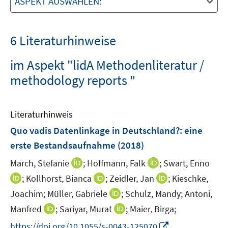
ASPEKT AUSWÄHLEN:
6 Literaturhinweise
im Aspekt "lidA Methodenliteratur /
methodology reports "
Literaturhinweis
Quo vadis Datenlinkage in Deutschland?
:
eine
erste Bestandsaufnahme
(2018)
I
I
March, Stefanie
;
Hoffmann, Falk
;
Swart, Enno
n
n
I
I
I
;
Kollhorst, Bianca
;
Zeidler, Jan
;
Kieschke,
n
n
n
n
n
I
Joachim;
Müller, Gabriele
;
Schulz, Mandy;
Antoni,
e
e
n
n
n
n
I
I
Manfred
;
Sariyar, Murat
;
Maier, Birga;
u
u
e
e
e
n
n
n
e
e
I
https://doi.org/10.1055/s-0043-125070
u
u
u