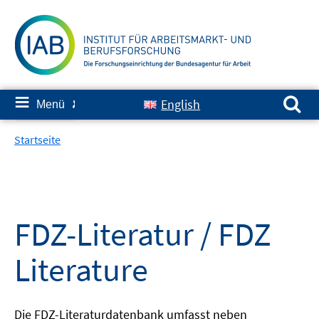
Springe
zum
Inhalt
Suchen nach:
≡
English
Menü
✘
Startseite
FDZ-Literatur / FDZ
Literature
Die FDZ-Literaturdatenbank umfasst neben