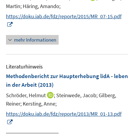
r
r
r
n
t
Martin;
Häring, Amando;
f
ö
ö
ö
n
e
f
f
f
f
https://doku.iab.de/fdz/reporte/2015/MR_07-15.pdf
e
r
n
f
f
f
I
u
ö
e
n
n
n
n
e
f
n
e
e
e
n
mehr Informationen
m
f
n
n
n
e
F
n
u
e
e
e
n
n
Literaturhinweis
m
s
F
Methodenbericht zur Haupterhebung lidA - leben
t
e
e
in der Arbeit
(2013)
n
r
I
Schröder, Helmut
;
Steinwede, Jacob;
Gilberg,
s
ö
n
t
Reiner;
Kersting, Anne;
f
n
e
f
https://doku.iab.de/fdz/reporte/2013/MR_01-13.pdf
e
r
n
I
u
ö
e
n
e
f
n