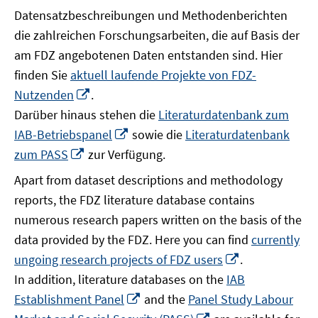
Datensatzbeschreibungen und Methodenberichten
die zahlreichen Forschungsarbeiten, die auf Basis der
am FDZ angebotenen Daten entstanden sind. Hier
finden Sie
aktuell laufende Projekte von FDZ-
In
Nutzenden
.
neuem
Darüber hinaus stehen die
Literaturdatenbank zum
Fenster
In
IAB-Betriebspanel
sowie die
Literaturdatenbank
öffnen
neuem
In
zum PASS
zur Verfügung.
Fenster
neuem
Apart from dataset descriptions and methodology
öffnen
Fenster
reports, the FDZ literature database contains
öffnen
numerous research papers written on the basis of the
data provided by the FDZ. Here you can find
currently
In
ungoing research projects of FDZ users
.
neuem
In addition, literature databases on the
IAB
Fenster
In
Establishment Panel
and the
Panel Study Labour
öffnen
neuem
In