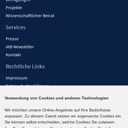
e
e
f
Projekte
n
n
n
Wissenschaftlicher Beirat
e
n
Services
Presse
IAB-Newsletter
Kontakt
Rechtliche Links
Impressum
Datenschutzerklärung
Erklärung zur Barrierefreiheit
Verwendung von Cookies und anderen Technologien
Barrieren melden
Wir möchten unsere Online-Angebote auf Ihre Bedürfnisse
Social-Media-Kanäle
anpassen. Zu diesem Zweck setzen wir sogenannte Cookies ein.
Sie können selbst entscheiden, welche Cookies Sie zulassen.
BlueSky