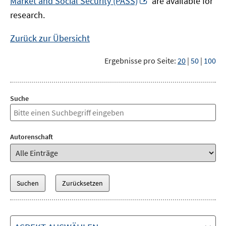
Market and Social Security (PASS)
are available for
Fenster
neuem
research.
öffnen
Fenster
öffnen
Zurück zur Übersicht
Ergebnisse pro Seite:
20
|
50
|
100
Suche
Autorenschaft