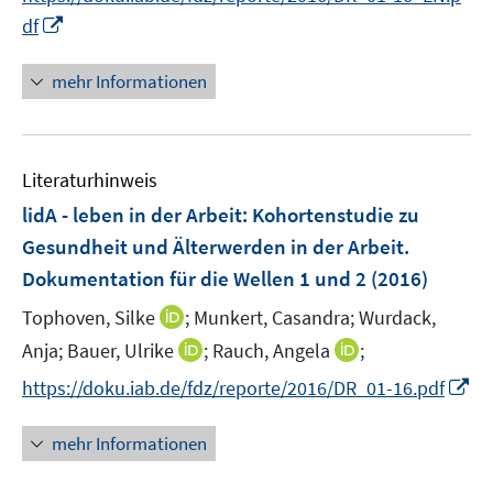
e
e
n
I
df
u
u
e
n
e
e
u
n
mehr Informationen
m
m
e
e
F
F
m
u
e
e
F
e
n
n
e
Literaturhinweis
m
s
s
n
F
lidA - leben in der Arbeit
t
:
Kohortenstudie zu
t
s
e
e
e
Gesundheit und Älterwerden in der Arbeit.
t
n
r
r
e
Dokumentation für die Wellen 1 und 2
(2016)
s
ö
ö
r
t
I
Tophoven, Silke
;
Munkert, Casandra;
Wurdack,
f
f
ö
e
n
f
f
I
I
Anja;
Bauer, Ulrike
;
Rauch, Angela
;
f
r
n
n
n
n
n
f
I
https://doku.iab.de/fdz/reporte/2016/DR_01-16.pdf
ö
e
e
e
n
n
n
n
f
u
n
n
e
e
e
n
mehr Informationen
f
e
u
u
n
e
n
m
e
e
u