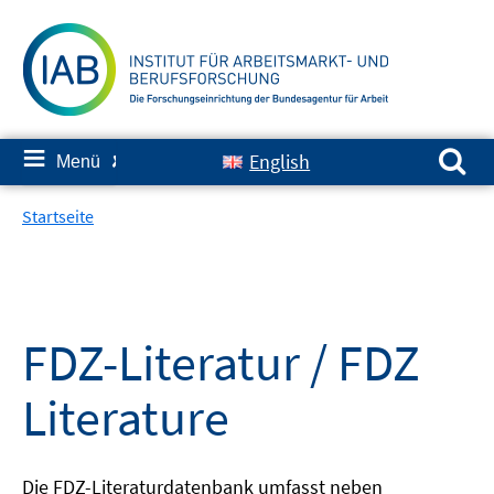
Springe
zum
Inhalt
Suchen nach:
≡
English
Menü
✘
Startseite
FDZ-Literatur / FDZ
Literature
Die FDZ-Literaturdatenbank umfasst neben