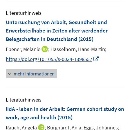
e
F
m
m
e
n
e
F
F
Literaturhinweis
m
n
e
e
F
Untersuchung von Arbeit, Gesundheit und
s
n
n
e
t
Erwerbsteilhabe in Zeiten älter werdender
s
s
n
e
Belegschaften in Deutschland
t
(2015)
t
s
r
e
e
t
I
Ebener, Melanie
;
Hasselhorn, Hans-Martin;
ö
r
r
e
n
f
I
https://doi.org/10.1055/s-0034-1398557
ö
ö
r
n
f
n
f
f
ö
e
n
n
f
f
mehr Informationen
f
u
e
e
n
n
f
e
n
u
e
e
n
m
e
n
n
e
F
Literaturhinweis
m
n
e
F
lidA - leben in der Arbeit
:
German cohort study on
n
e
work, age and health
(2015)
s
n
t
I
Rauch, Angela
;
Burghardt, Anja;
Eggs, Johannes;
s