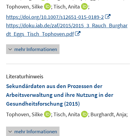
e
n
t
I
I
Tophoven, Silke
;
Tisch, Anita
;
r
n
e
n
n
I
https://doi.org/10.1007/s12651-015-0189-2
ö
e
r
n
n
n
f
https://doku.iab.de/zaf/2015/2015_3_Rauch_Burghar
u
ö
e
e
n
f
I
e
dt_Eggs_Tisch_Tophoven.pdf
f
u
u
e
n
n
m
f
e
e
u
e
n
F
n
mehr Informationen
m
m
e
n
e
e
e
F
F
m
u
n
n
e
e
F
e
s
n
n
e
Literaturhinweis
m
t
s
s
n
F
e
Sekundärdaten aus den Prozessen der
t
t
s
e
r
e
e
Arbeitsverwaltung und ihre Nutzung in der
t
n
ö
r
r
Gesundheitsforschung
(2015)
e
s
f
ö
ö
r
t
f
I
I
Tophoven, Silke
;
Tisch, Anita
;
Burghardt, Anja;
f
f
ö
e
n
n
n
f
f
f
r
e
n
n
n
n
mehr Informationen
f
ö
n
e
e