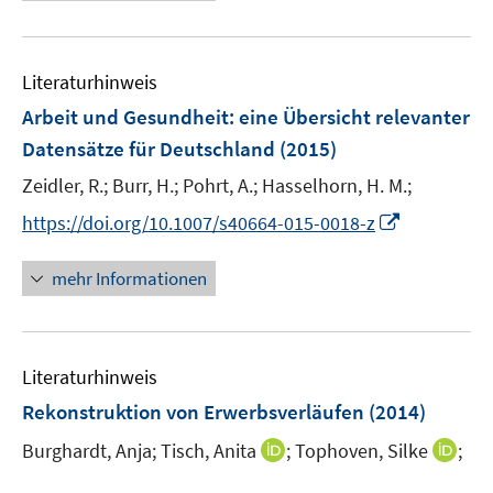
e
e
n
f
u
u
n
n
e
f
e
e
n
n
m
m
Literaturhinweis
e
F
F
Arbeit und Gesundheit
:
eine Übersicht relevanter
n
e
e
Datensätze für Deutschland
(2015)
n
n
s
s
Zeidler, R.;
Burr, H.;
Pohrt, A.;
Hasselhorn, H. M.;
t
t
I
https://doi.org/10.1007/s40664-015-0018-z
e
e
n
r
r
n
mehr Informationen
ö
ö
e
f
f
u
f
f
e
n
n
Literaturhinweis
m
e
e
F
Rekonstruktion von Erwerbsverläufen
(2014)
n
n
e
I
I
Burghardt, Anja;
Tisch, Anita
;
Tophoven, Silke
;
n
n
n
s