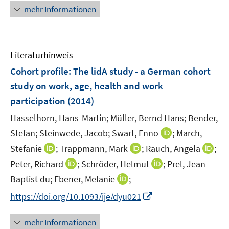
n
n
t
mehr Informationen
e
e
e
u
u
r
e
e
ö
m
m
Literaturhinweis
f
F
F
f
Cohort profile: The lidA study - a German cohort
e
e
n
study on work, age, health and work
n
n
e
participation
(2014)
s
s
n
t
t
Hasselhorn, Hans-Martin;
Müller, Bernd Hans;
Bender,
e
e
I
Stefan;
Steinwede, Jacob;
Swart, Enno
;
March,
r
r
n
I
I
I
Stefanie
;
Trappmann, Mark
;
Rauch, Angela
;
ö
ö
n
n
n
n
I
I
Peter, Richard
;
Schröder, Helmut
f
;
Prel, Jean-
f
e
n
n
n
n
n
f
f
I
Baptist du;
Ebener, Melanie
;
u
e
e
e
n
n
n
n
n
e
I
https://doi.org/10.1093/ije/dyu021
u
u
u
e
e
e
e
n
m
n
e
e
e
u
u
n
n
e
F
n
m
m
m
mehr Informationen
e
e
u