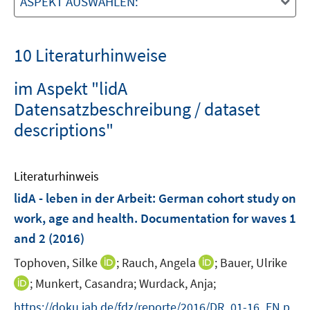
ASPEKT AUSWÄHLEN:
10 Literaturhinweise
im Aspekt "lidA
Datensatzbeschreibung / dataset
descriptions"
Literaturhinweis
lidA - leben in der Arbeit
:
German cohort study on
work, age and health. Documentation for waves 1
and 2
(2016)
I
I
Tophoven, Silke
;
Rauch, Angela
;
Bauer, Ulrike
n
n
I
;
Munkert, Casandra;
Wurdack, Anja;
n
n
n
https://doku.iab.de/fdz/reporte/2016/DR_01-16_EN.p