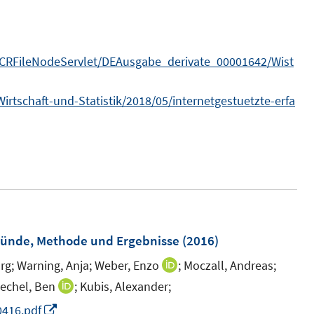
e
F
n
n
e
n
e
n
s
n
/MCRFileNodeServlet/DEAusgabe_derivate_00001642/Wist
t
s
e
t
rtschaft-und-Statistik/2018/05/internetgestuetzte-erfa
r
e
ö
r
f
ö
f
f
n
f
e
n
n
e
ründe, Methode und Ergebnisse
(2016)
n
rg;
Warning, Anja;
Weber, Enzo
;
Moczall, Andreas;
I
n
iechel, Ben
;
Kubis, Alexander;
I
n
n
I
0416.pdf