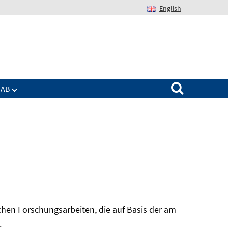
English
Suchen nach:
IAB
hen Forschungsarbeiten, die auf Basis der am
In
.