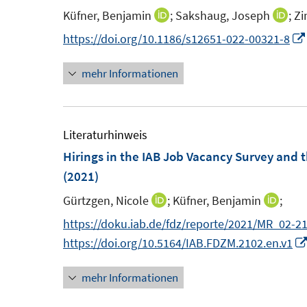
s
s
n
n
Küfner, Benjamin
;
Sakshaug, Joseph
;
Zi
I
I
t
t
s
n
n
https://doi.org/10.1186/s12651-022-00321-8
e
e
t
n
n
r
r
e
mehr Informationen
e
e
ö
ö
r
u
u
f
f
ö
e
e
f
f
f
m
m
Literaturhinweis
n
n
f
F
F
Hirings in the IAB Job Vacancy Survey and 
e
e
n
e
e
(2021)
n
n
e
n
n
n
Gürtzgen, Nicole
;
Küfner, Benjamin
;
I
I
s
s
n
n
https://doku.iab.de/fdz/reporte/2021/MR_02-2
t
t
n
n
https://doi.org/10.5164/IAB.FDZM.2102.en.v1
e
e
e
e
r
r
mehr Informationen
u
u
ö
ö
e
e
f
f