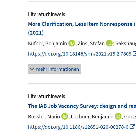
m
m
f
f
F
F
Literaturhinweis
n
n
e
e
More Clarification, Less Item Nonresponse 
e
e
n
n
(2021)
n
n
s
s
Küfner, Benjamin
;
Zins, Stefan
;
Sakshau
I
I
t
t
n
n
https://doi.org/10.18148/srm/2021.v15i2.7809
e
e
n
n
r
r
mehr Informationen
e
e
ö
ö
u
u
f
f
e
e
f
f
m
m
Literaturhinweis
n
n
F
F
The IAB Job Vacancy Survey: design and res
e
e
e
e
n
n
Bossler, Mario
;
Lochner, Benjamin
;
Gürt
I
I
n
n
n
n
https://doi.org/10.1186/s12651-020-00278-6
s
s
n
n