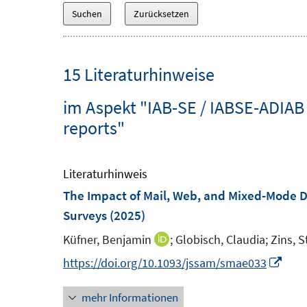
15 Literaturhinweise
im Aspekt "IAB-SE / IABSE-ADIAB
reports"
Literaturhinweis
The Impact of Mail, Web, and Mixed-Mode Da
Surveys
(2025)
Küfner, Benjamin
;
Globisch, Claudia;
Zins, S
I
n
I
https://doi.org/10.1093/jssam/smae033
n
n
mehr Informationen
e
n