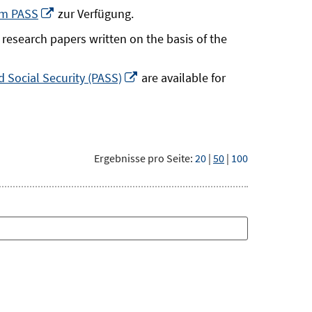
neuem
In
um PASS
zur Verfügung.
Fenster
neuem
research papers written on the basis of the
öffnen
Fenster
öffnen
In
 Social Security (PASS)
are available for
neuem
Fenster
öffnen
Ergebnisse pro Seite:
20
|
50
|
100