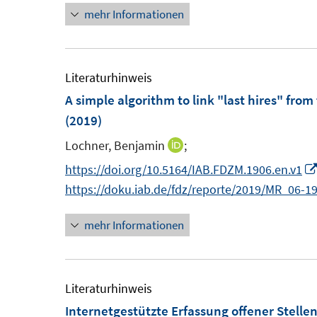
t
t
mehr Informationen
e
e
e
e
u
u
r
r
e
e
ö
ö
m
m
Literaturhinweis
f
f
F
F
A simple algorithm to link "last hires" fro
f
f
e
e
(2019)
n
n
n
n
e
e
Lochner, Benjamin
;
I
s
s
n
n
n
https://doi.org/10.5164/IAB.FDZM.1906.en.v1
t
t
n
https://doku.iab.de/fdz/reporte/2019/MR_06-1
e
e
e
r
r
mehr Informationen
u
ö
ö
e
f
f
m
f
f
F
Literaturhinweis
n
n
e
Internetgestützte Erfassung offener Stelle
e
e