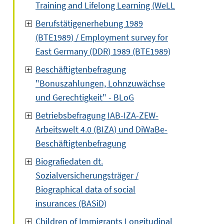
Training and Lifelong Learning (WeLL
Berufstätigenerhebung 1989
(BTE1989) / Employment survey for
East Germany (DDR) 1989 (BTE1989)
Beschäftigtenbefragung
"Bonuszahlungen, Lohnzuwächse
und Gerechtigkeit" - BLoG
Betriebsbefragung IAB-IZA-ZEW-
Arbeitswelt 4.0 (BIZA) und DiWaBe-
Beschäftigtenbefragung
Biografiedaten dt.
Sozialversicherungsträger /
Biographical data of social
insurances (BASiD)
Children of Immigrants Longitudinal