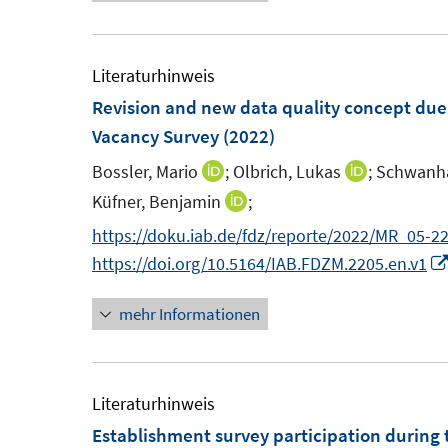
u
e
e
u
m
e
Literaturhinweis
F
m
Revision and new data quality concept due 
e
F
Vacancy Survey
(2022)
n
e
Bossler, Mario
;
Olbrich, Lukas
;
Schwanhäu
I
I
s
n
n
n
Küfner, Benjamin
;
I
t
s
n
n
n
https://doku.iab.de/fdz/reporte/2022/MR_05-2
e
t
e
e
n
https://doi.org/10.5164/IAB.FDZM.2205.en.v1
r
e
u
u
e
ö
r
e
e
mehr Informationen
u
f
ö
m
m
e
f
f
F
F
m
n
f
e
e
F
Literaturhinweis
e
n
n
n
e
Establishment survey participation during
n
e