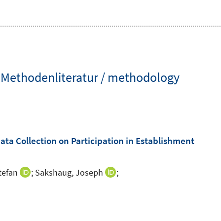
 Methodenliteratur / methodology
ta Collection on Participation in Establishment
tefan
;
Sakshaug, Joseph
;
I
I
n
n
n
n
e
e