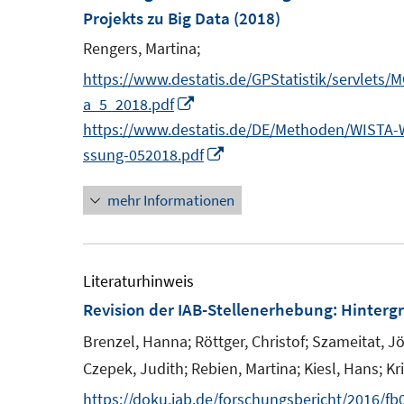
n
Projekts zu Big Data
(2018)
n
n
s
Rengers, Martina;
t
https://www.destatis.de/GPStatistik/servlets
e
I
a_5_2018.pdf
r
n
https://www.destatis.de/DE/Methoden/WISTA-Wi
ö
n
I
ssung-052018.pdf
f
e
n
f
mehr Informationen
u
n
n
e
e
e
m
u
n
F
e
Literaturhinweis
e
m
Revision der IAB-Stellenerhebung
:
Hinterg
n
F
Brenzel, Hanna;
Röttger, Christof;
Szameitat, Jö
s
e
Czepek, Judith;
Rebien, Martina;
Kiesl, Hans;
Kr
t
n
https://doku.iab.de/forschungsbericht/2016/fb