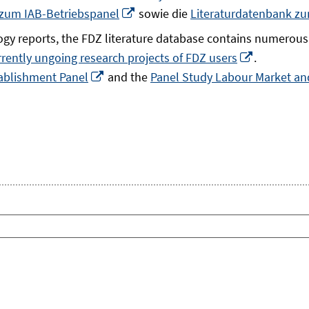
In
 zum IAB-Betriebspanel
sowie die
Literaturdatenbank z
neuem
gy reports, the FDZ literature database contains numerous 
Fenster
In
rrently ungoing research projects of FDZ users
.
öffnen
In
neuem
ablishment Panel
and the
Panel Study Labour Market and
neuem
Fenster
Fenster
öffnen
öffnen