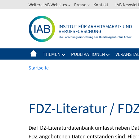
Springe
Weitere IAB Websites
Presse
Kontakt
IAB-Newslet
zum
Inhalt
THEMEN
PUBLIKATIONEN
VERANSTA
Startseite
FDZ-Literatur / FDZ
Die FDZ-Literaturdatenbank umfasst neben Dat
FDZ angebotenen Daten entstanden sind. Hier 