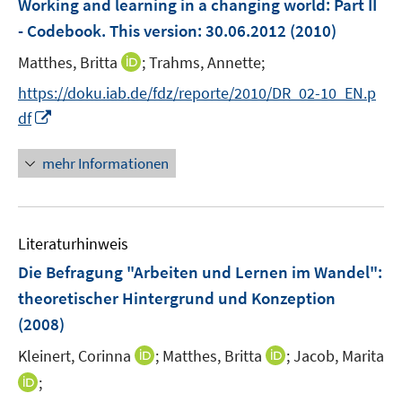
Working and learning in a changing world
:
Part II
n
n
e
- Codebook. This version: 30.06.2012
(2010)
s
n
t
I
Matthes, Britta
;
Trahms, Annette;
s
e
n
t
https://doku.iab.de/fdz/reporte/2010/DR_02-10_EN.p
r
n
e
I
df
ö
e
r
n
f
u
ö
n
mehr Informationen
f
e
f
e
n
m
f
u
e
F
n
e
n
e
e
Literaturhinweis
m
n
n
F
Die Befragung "Arbeiten und Lernen im Wandel"
:
s
e
theoretischer Hintergrund und Konzeption
t
n
e
(2008)
s
r
t
I
I
Kleinert, Corinna
;
Matthes, Britta
;
Jacob, Marita
ö
e
n
n
I
;
f
r
n
n