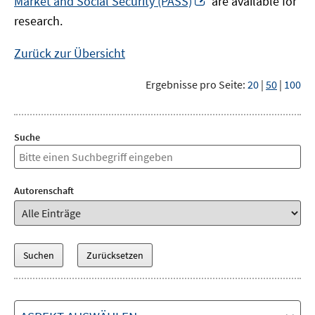
Market and Social Security (PASS)
are available for
Fenster
neuem
research.
öffnen
Fenster
öffnen
Zurück zur Übersicht
Ergebnisse pro Seite:
20
|
50
|
100
Suche
Autorenschaft