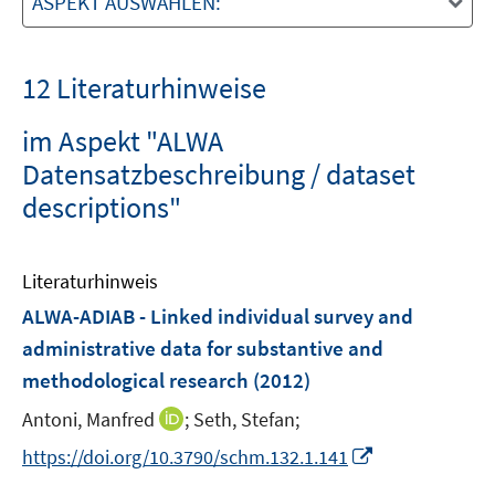
ASPEKT AUSWÄHLEN:
12 Literaturhinweise
im Aspekt "ALWA
Datensatzbeschreibung / dataset
descriptions"
Literaturhinweis
ALWA-ADIAB - Linked individual survey and
administrative data for substantive and
methodological research
(2012)
I
Antoni, Manfred
;
Seth, Stefan;
n
I
https://doi.org/10.3790/schm.132.1.141
n
n