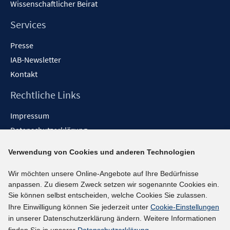
Wissenschaftlicher Beirat
e
n
Services
Presse
IAB-Newsletter
Kontakt
Rechtliche Links
Impressum
Datenschutzerklärung
Erklärung zur Barrierefreiheit
Verwendung von Cookies und anderen Technologien
Barrieren melden
Wir möchten unsere Online-Angebote auf Ihre Bedürfnisse
Social-Media-Kanäle
anpassen. Zu diesem Zweck setzen wir sogenannte Cookies ein.
Sie können selbst entscheiden, welche Cookies Sie zulassen.
BlueSky
Ihre Einwilligung können Sie jederzeit unter
Cookie-Einstellungen
YouTube
in unserer Datenschutzerklärung ändern. Weitere Informationen
LinkedIn