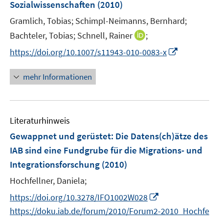
e
Sozialwissenschaften
(2010)
s
f
ö
ö
r
t
f
Gramlich, Tobias;
Schimpl-Neimanns, Bernhard;
f
f
ö
e
n
f
f
I
Bachteler, Tobias;
Schnell, Rainer
;
f
r
e
n
n
n
f
I
https://doi.org/10.1007/s11943-010-0083-x
ö
n
e
e
n
n
n
f
n
n
e
e
n
mehr Informationen
f
u
n
e
n
e
u
e
m
e
n
F
Literaturhinweis
m
e
F
Gewappnet und gerüstet: Die Datens(ch)ätze des
n
e
IAB sind eine Fundgrube für die Migrations- und
s
n
Integrationsforschung
(2010)
t
s
e
t
Hochfellner, Daniela;
r
e
I
https://doi.org/10.3278/IFO1002W028
ö
r
n
https://doku.iab.de/forum/2010/Forum2-2010_Hochfe
f
ö