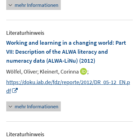
e
n
mehr Informationen
u
e
e
u
m
e
F
Literaturhinweis
m
e
F
Working and learning in a changing world
:
Part
n
e
VII: Description of the ALWA literacy and
s
n
numeracy data (ALWA-LiNu)
t
(2012)
s
e
t
I
Wölfel, Oliver;
Kleinert, Corinna
;
r
e
n
https://doku.iab.de/fdz/reporte/2012/DR_05-12_EN.p
ö
r
n
I
f
df
ö
e
n
f
f
u
n
n
mehr Informationen
f
e
e
e
n
m
u
n
e
F
e
n
e
Literaturhinweis
m
n