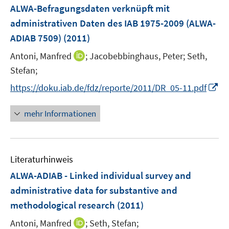
F
ALWA-Befragungsdaten verknüpft mit
s
e
administrativen Daten des IAB 1975-2009 (ALWA-
t
n
e
ADIAB 7509)
(2011)
s
r
t
I
Antoni, Manfred
;
Jacobebbinghaus, Peter;
Seth,
ö
e
n
Stefan;
f
r
n
f
I
https://doku.iab.de/fdz/reporte/2011/DR_05-11.pdf
ö
e
n
n
f
u
e
n
mehr Informationen
f
e
n
e
n
m
u
e
F
e
n
e
Literaturhinweis
m
n
F
ALWA-ADIAB - Linked individual survey and
s
e
administrative data for substantive and
t
n
e
methodological research
(2011)
s
r
t
I
Antoni, Manfred
;
Seth, Stefan;
ö