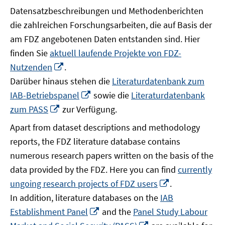
Datensatzbeschreibungen und Methodenberichten
die zahlreichen Forschungsarbeiten, die auf Basis der
am FDZ angebotenen Daten entstanden sind. Hier
finden Sie
aktuell laufende Projekte von FDZ-
In
Nutzenden
.
neuem
Darüber hinaus stehen die
Literaturdatenbank zum
Fenster
In
IAB-Betriebspanel
sowie die
Literaturdatenbank
öffnen
neuem
In
zum PASS
zur Verfügung.
Fenster
neuem
Apart from dataset descriptions and methodology
öffnen
Fenster
reports, the FDZ literature database contains
öffnen
numerous research papers written on the basis of the
data provided by the FDZ. Here you can find
currently
In
ungoing research projects of FDZ users
.
neuem
In addition, literature databases on the
IAB
Fenster
In
Establishment Panel
and the
Panel Study Labour
öffnen
neuem
In