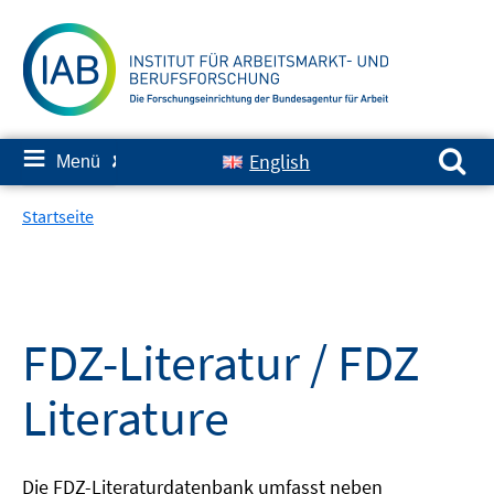
Springe
zum
Inhalt
Suchen nach:
≡
English
Menü
✘
Startseite
FDZ-Literatur / FDZ
Literature
Die FDZ-Literaturdatenbank umfasst neben