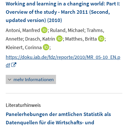
F
e
e
Working and learning in a changing world
t
:
Part I:
s
e
r
r
e
Overview of the study - March 2011 (Second,
t
n
ö
ö
r
e
updated version)
(2010)
s
f
f
ö
r
t
f
f
I
Antoni, Manfred
;
Ruland, Michael;
Trahms,
f
ö
e
n
n
n
f
I
I
Annette;
Drasch, Katrin
;
Matthes, Britta
;
f
r
e
e
n
n
n
n
f
I
Kleinert, Corinna
;
ö
n
n
e
e
n
n
n
n
f
https://doku.iab.de/fdz/reporte/2010/MR_05-10_EN.p
u
n
e
e
e
n
f
I
e
df
u
u
n
e
n
n
m
e
e
u
e
n
F
mehr Informationen
m
m
e
n
e
e
F
F
m
u
n
e
e
F
e
s
n
n
e
Literaturhinweis
m
t
s
s
n
F
e
Panelerhebungen der amtlichen Statistik als
t
t
s
e
r
e
e
Datenquellen für die Wirtschafts- und
t
n
ö
r
r