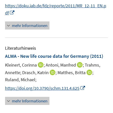
e
n
f
https://doku.iab.de/fdz/reporte/2011/MR_12-11_EN.p
r
n
f
I
df
ö
e
n
n
f
u
e
n
mehr Informationen
f
e
n
e
n
m
u
e
F
e
n
e
Literaturhinweis
m
n
F
ALWA - New life course data for Germany
(2011)
s
e
t
I
I
Kleinert, Corinna
;
Antoni, Manfred
;
Trahms,
n
e
n
n
I
I
Annette;
s
Drasch, Katrin
;
Matthes, Britta
;
r
n
n
n
n
t
Ruland, Michael;
ö
e
e
n
n
e
I
f
https://doi.org/10.3790/schm.131.4.625
u
u
e
e
r
n
f
e
e
u
u
ö
n
n
mehr Informationen
m
m
e
e
f
e
e
F
F
m
m
f
u
n