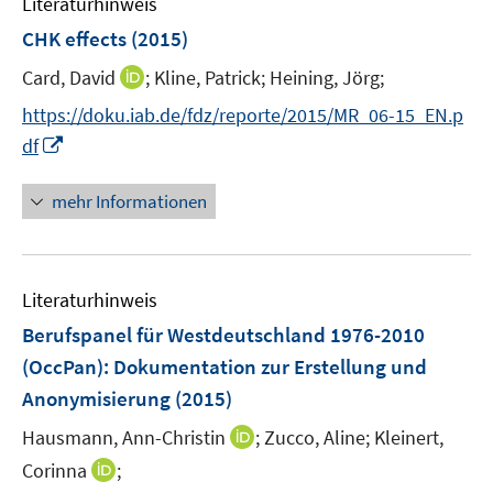
Literaturhinweis
m
F
CHK effects
(2015)
e
I
Card, David
;
Kline, Patrick;
Heining, Jörg;
n
n
s
https://doku.iab.de/fdz/reporte/2015/MR_06-15_EN.p
n
t
I
df
e
e
n
u
r
n
mehr Informationen
e
ö
e
m
f
u
F
f
e
e
n
Literaturhinweis
m
n
e
F
Berufspanel für Westdeutschland 1976-2010
s
n
e
(OccPan)
:
Dokumentation zur Erstellung und
t
n
e
Anonymisierung
(2015)
s
r
t
I
Hausmann, Ann-Christin
;
Zucco, Aline;
Kleinert,
ö
e
n
I
Corinna
;
f
r
n