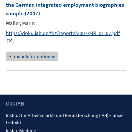
r
r
the German integrated employment biographies
s
ö
ö
sample
(2007)
t
f
f
e
Waller, Marie;
f
f
r
n
n
https://doku.iab.de/fdz/reporte/2007/MR_01-07.pdf
ö
e
e
I
f
n
n
n
f
n
n
mehr Informationen
e
e
u
n
e
m
F
e
Footer
Das IAB
n
Inhalt
s
Institut für Arbeitsmarkt- und Berufsforschung (IAB) – unser
t
Leitbild
e
Institutsleitung