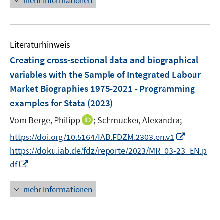
mehr Informationen
f
e
e
e
e
n
m
m
u
n
e
F
F
e
n
e
e
Literaturhinweis
m
n
n
F
Creating cross-sectional data and biographical
s
s
e
variables with the Sample of Integrated Labour
t
t
n
e
e
Market Biographies 1975-2021 - Programming
s
r
r
examples for Stata
(2023)
t
ö
ö
e
I
Vom Berge, Philipp
;
Schmucker, Alexandra;
f
f
r
n
f
f
I
https://doi.org/10.5164/IAB.FDZM.2303.en.v1
ö
n
n
n
n
https://doku.iab.de/fdz/reporte/2023/MR_03-23_EN.p
f
e
e
e
n
I
f
df
u
n
n
e
n
n
e
u
n
e
mehr Informationen
m
e
e
n
F
m
u
e
F