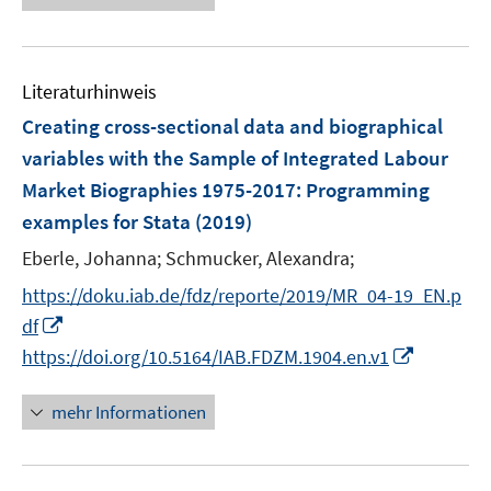
f
u
n
e
e
f
e
u
n
n
m
e
e
F
Literaturhinweis
m
n
e
F
Creating cross-sectional data and biographical
n
e
variables with the Sample of Integrated Labour
s
n
Market Biographies 1975-2017
t
:
Programming
s
e
examples for Stata
(2019)
t
r
e
Eberle, Johanna;
Schmucker, Alexandra;
ö
r
f
https://doku.iab.de/fdz/reporte/2019/MR_04-19_EN.p
ö
f
I
df
f
n
n
I
f
https://doi.org/10.5164/IAB.FDZM.1904.en.v1
e
n
n
n
n
e
n
e
mehr Informationen
u
e
n
e
u
m
e