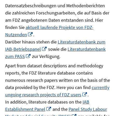
Datensatzbeschreibungen und Methodenberichten
die zahlreichen Forschungsarbeiten, die auf Basis der
am FDZ angebotenen Daten entstanden sind. Hier
finden Sie
aktuell laufende Projekte von FDZ-
In
Nutzenden
.
neuem
Darüber hinaus stehen die
Literaturdatenbank zum
Fenster
In
IAB-Betriebspanel
sowie die
Literaturdatenbank
öffnen
neuem
In
zum PASS
zur Verfügung.
Fenster
neuem
Apart from dataset descriptions and methodology
öffnen
Fenster
reports, the FDZ literature database contains
öffnen
numerous research papers written on the basis of the
data provided by the FDZ. Here you can find
currently
In
ungoing research projects of FDZ users
.
neuem
In addition, literature databases on the
IAB
Fenster
In
Establishment Panel
and the
Panel Study Labour
öffnen
neuem
In