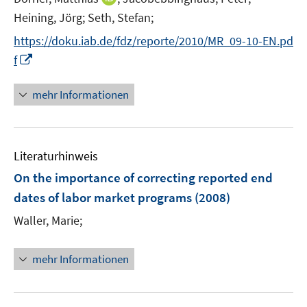
n
t
Heining, Jörg;
Seth, Stefan;
n
e
https://doku.iab.de/fdz/reporte/2010/MR_09-10-EN.pd
e
r
I
f
u
ö
n
e
f
n
mehr Informationen
m
f
e
F
n
u
e
e
e
n
n
Literaturhinweis
m
s
F
On the importance of correcting reported end
t
e
e
dates of labor market programs
(2008)
n
r
Waller, Marie;
s
ö
t
f
e
mehr Informationen
f
r
n
ö
e
f