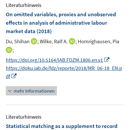
F
Literaturhinweis
m
e
F
On omitted variables, proxies and unobserved
n
e
effects in analysis of administrative labour
s
n
market data
(2018)
t
s
e
t
I
I
Du, Shihan
;
Wilke, Ralf A.
;
Homrighausen, Pia
r
e
n
n
I
;
ö
r
n
n
n
I
https://doi.org/10.5164/IAB.FDZM.1806.en.v1
f
ö
e
e
n
n
f
https://doku.iab.de/fdz/reporte/2018/MR_06-18_EN.p
f
u
u
e
n
n
f
I
e
e
df
u
e
e
n
n
m
m
e
u
n
e
n
F
F
mehr Informationen
m
e
n
e
e
e
F
m
u
n
n
e
F
e
s
s
n
e
Literaturhinweis
m
t
t
s
n
F
e
e
Statistical matching as a supplement to record
t
s