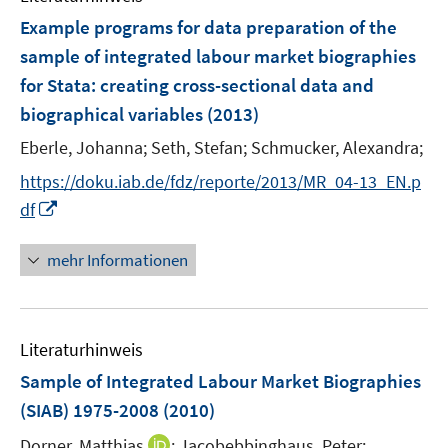
F
Example programs for data preparation of the
e
sample of integrated labour market biographies
n
for Stata
:
creating cross-sectional data and
s
biographical variables
(2013)
t
e
Eberle, Johanna;
Seth, Stefan;
Schmucker, Alexandra;
r
https://doku.iab.de/fdz/reporte/2013/MR_04-13_EN.p
ö
I
df
f
n
f
n
n
mehr Informationen
e
e
u
n
e
Literaturhinweis
m
F
Sample of Integrated Labour Market Biographies
e
(SIAB) 1975-2008
(2010)
n
I
Dorner, Matthias
;
Jacobebbinghaus, Peter;
s