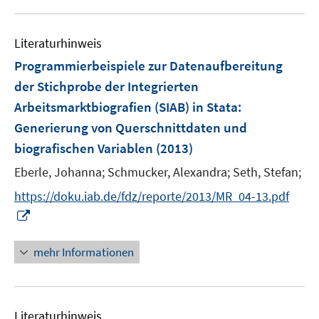
m
u
e
F
e
n
e
Literaturhinweis
m
n
F
Programmierbeispiele zur Datenaufbereitung
s
e
der Stichprobe der Integrierten
t
n
e
Arbeitsmarktbiografien (SIAB) in Stata
:
s
r
Generierung von Querschnittdaten und
t
ö
e
biografischen Variablen
(2013)
f
r
Eberle, Johanna;
Schmucker, Alexandra;
f
Seth, Stefan;
ö
n
https://doku.iab.de/fdz/reporte/2013/MR_04-13.pdf
f
e
I
f
n
n
n
n
e
mehr Informationen
e
n
u
e
Literaturhinweis
m