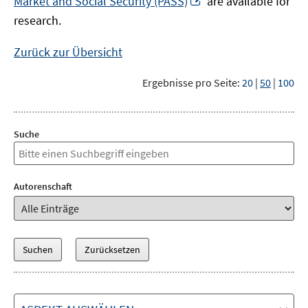
Market and Social Security (PASS)
are available for
Fenster
neuem
research.
öffnen
Fenster
öffnen
Zurück zur Übersicht
Ergebnisse pro Seite:
20
|
50
|
100
Suche
Autorenschaft