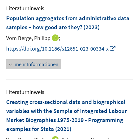
e
n
e
Literaturhinweis
m
s
n
F
Population aggregates from administrative data
t
s
e
e
samples – how good are they?
(2023)
t
n
r
e
I
Vom Berge, Philipp
;
s
ö
r
n
t
I
f
https://doi.org/10.1186/s12651-023-00334-x
ö
n
e
n
f
f
e
r
n
n
mehr Informationen
f
u
ö
e
e
n
e
f
u
n
e
m
f
e
n
F
n
Literaturhinweis
m
e
e
F
Creating cross-sectional data and biographical
n
n
e
variables with the Sample of Integrated Labour
s
n
Market Biographies 1975-2019 - Programming
t
s
e
examples for Stata
(2021)
t
r
e