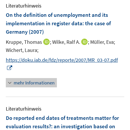
n
Literaturhinweis
f
n
On the definition of unemployment and its
e
implementation in register data
:
the case of
n
Germany
(2007)
I
I
Kruppe, Thomas
;
Wilke, Ralf A.
;
Müller, Eva;
n
n
Wichert, Laura;
n
n
https://doku.iab.de/fdz/reporte/2007/MR_03-07.pdf
e
e
I
u
u
n
e
e
n
mehr Informationen
m
m
e
F
F
u
e
e
e
n
n
Literaturhinweis
m
s
s
F
Do reported end dates of treatments matter for
t
t
e
e
e
evaluation results?
:
an investigation based on
n