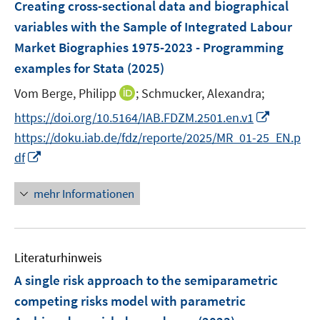
F
Creating cross-sectional data and biographical
n
e
variables with the Sample of Integrated Labour
s
n
Market Biographies 1975-2023 - Programming
t
s
e
examples for Stata
(2025)
t
r
e
I
Vom Berge, Philipp
;
Schmucker, Alexandra;
ö
r
n
I
https://doi.org/10.5164/IAB.FDZM.2501.en.v1
f
ö
n
n
f
https://doku.iab.de/fdz/reporte/2025/MR_01-25_EN.p
f
e
n
n
I
f
df
u
e
e
n
n
e
u
n
n
e
mehr Informationen
m
e
e
n
F
m
u
e
F
e
n
e
Literaturhinweis
m
s
n
F
A single risk approach to the semiparametric
t
s
e
e
competing risks model with parametric
t
n
r