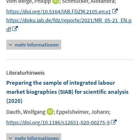
I
Vom Berge, Philipp
;
Schmucker, Alexandra;
ö
r
n
f
I
https://doi.org/10.5164/IAB.FDZM.2105.en.v1
ö
n
f
n
https://doku.iab.de/fdz/reporte/2021/MR_05-21_EN.p
f
e
n
n
I
f
df
u
e
e
n
n
e
n
u
n
e
mehr Informationen
m
e
e
n
F
m
u
e
F
e
n
e
Literaturhinweis
m
s
n
F
Preparing the sample of integrated labour
t
s
e
e
market biographies (SIAB) for scientific analysis
t
n
r
(2020)
e
s
ö
r
t
I
Dauth, Wolfgang
;
Eppelsheimer, Johann;
f
ö
e
n
f
I
https://doi.org/10.1186/s12651-020-00275-9
f
r
n
n
n
f
ö
e
e
n
n
mehr Informationen