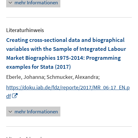
n
e
n
mehr Informationen
m
u
e
n
e
F
e
u
n
e
m
e
n
F
Literaturhinweis
m
s
e
F
Creating cross-sectional data and biographical
t
n
e
e
variables with the Sample of Integrated Labour
s
n
r
Market Biographies 1975-2014
:
Programming
t
s
ö
e
examples for Stata
(2017)
t
f
r
e
Eberle, Johanna;
Schmucker, Alexandra;
f
ö
r
n
https://doku.iab.de/fdz/reporte/2017/MR_06-17_EN.p
f
ö
e
I
f
df
f
n
n
n
f
n
e
mehr Informationen
n
e
n
e
u
n
e