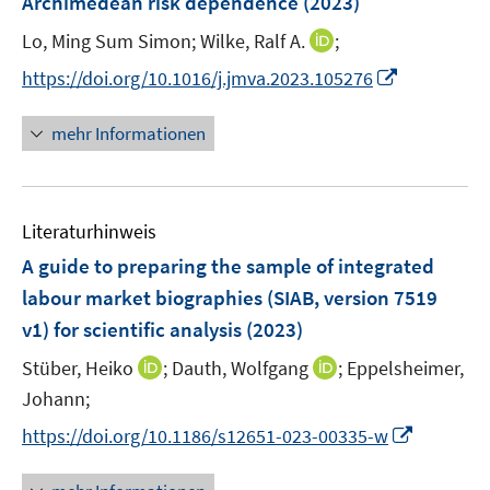
Archimedean risk dependence
(2023)
e
s
ö
r
t
I
Lo, Ming Sum Simon;
Wilke, Ralf A.
;
f
ö
e
n
f
I
https://doi.org/10.1016/j.jmva.2023.105276
f
r
n
n
n
f
ö
e
e
n
n
mehr Informationen
f
u
n
e
e
f
e
u
n
n
m
e
e
F
Literaturhinweis
m
n
e
F
A guide to preparing the sample of integrated
n
e
labour market biographies (SIAB, version 7519
s
n
v1) for scientific analysis
(2023)
t
s
e
t
I
I
Stüber, Heiko
;
Dauth, Wolfgang
;
Eppelsheimer,
r
e
n
n
Johann;
ö
r
n
n
I
f
https://doi.org/10.1186/s12651-023-00335-w
ö
e
e
n
f
f
u
u
n
n