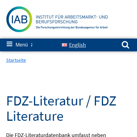
Springe
zum
Inhalt
Suchen nach:
≡
English
Menü
✘
Startseite
FDZ-Literatur / FDZ
Literature
Die FDZ-Literaturdatenbank umfasst neben