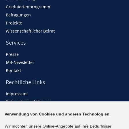
r
Graduiertenprogramm
ö
f
Befragungen
f
Projekte
n
Wissenschaftlicher Beirat
e
n
Services
Presse
IAB-Newsletter
Kontakt
Rechtliche Links
Impressum
Datenschutzerklärung
Erklärung zur Barrierefreiheit
Verwendung von Cookies und anderen Technologien
Barrieren melden
Wir möchten unsere Online-Angebote auf Ihre Bedürfnisse