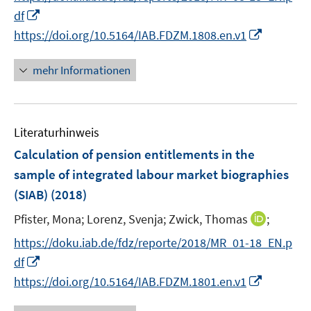
r
n
f
f
I
f
f
df
ö
e
n
n
n
f
f
I
https://doi.org/10.5164/IAB.FDZM.1808.en.v1
f
u
e
e
n
n
n
n
f
e
n
n
e
e
e
n
n
mehr Informationen
m
u
n
n
e
e
F
e
u
n
e
m
e
n
F
Literaturhinweis
m
s
e
F
Calculation of pension entitlements in the
t
n
e
e
sample of integrated labour market biographies
s
n
r
(SIAB)
(2018)
t
s
ö
e
t
I
Pfister, Mona;
Lorenz, Svenja;
Zwick, Thomas
;
f
r
e
n
f
https://doku.iab.de/fdz/reporte/2018/MR_01-18_EN.p
ö
r
n
n
I
df
f
ö
e
e
n
I
f
https://doi.org/10.5164/IAB.FDZM.1801.en.v1
f
u
n
n
n
n
f
e
e