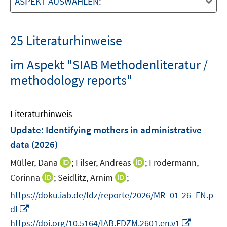
ASPEKT AUSWÄHLEN:
25 Literaturhinweise
im Aspekt "SIAB Methodenliteratur /
methodology reports"
Literaturhinweis
Update: Identifying mothers in administrative
data
(2026)
I
I
Müller, Dana
;
Filser, Andreas
;
Frodermann,
n
n
I
I
Corinna
;
Seidlitz, Arnim
;
n
n
n
n
https://doku.iab.de/fdz/reporte/2026/MR_01-26_EN.p
e
e
n
n
I
df
u
u
e
e
n
I
e
e
https://doi.org/10.5164/IAB.FDZM.2601.en.v1
u
u