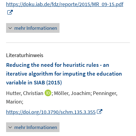
n
f
https://doku.iab.de/fdz/reporte/2015/MR_09-15.pdf
ö
e
n
n
I
f
u
e
e
n
f
e
u
n
n
n
mehr Informationen
m
e
e
e
F
m
u
n
e
F
e
n
e
Literaturhinweis
m
s
n
F
Reducing the need for heuristic rules - an
t
s
e
e
iterative algorithm for imputing the education
t
n
r
e
variable in SIAB
(2015)
s
ö
r
t
I
Hutter, Christian
;
Möller, Joachim;
Penninger,
f
ö
e
n
f
Marion;
f
r
n
n
f
I
https://doi.org/10.3790/schm.135.3.355
ö
e
e
n
n
f
u
n
e
n
mehr Informationen
f
e
n
e
n