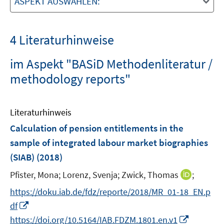
ASPEKT AUSWÄHLEN:
4 Literaturhinweise
im Aspekt "BASiD Methodenliteratur /
methodology reports"
Literaturhinweis
Calculation of pension entitlements in the
sample of integrated labour market biographies
(SIAB)
(2018)
I
Pfister, Mona;
Lorenz, Svenja;
Zwick, Thomas
;
n
https://doku.iab.de/fdz/reporte/2018/MR_01-18_EN.p
n
I
df
e
n
I
https://doi.org/10.5164/IAB.FDZM.1801.en.v1
u