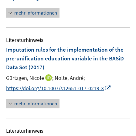
n
n
e
e
n
mehr Informationen
m
u
e
F
e
u
e
m
e
n
F
Literaturhinweis
m
s
e
F
Imputation rules for the implementation of the
t
n
e
e
pre-unification education variable in the BASiD
s
n
r
Data Set
(2017)
t
s
ö
e
t
I
Gürtzgen, Nicole
;
Nolte, André;
f
r
e
n
f
I
https://doi.org/10.1007/s12651-017-0219-3
ö
r
n
n
n
f
ö
e
e
n
mehr Informationen
f
f
u
n
e
n
f
e
u
e
n
m
e
n
e
F
Literaturhinweis
m
n
e