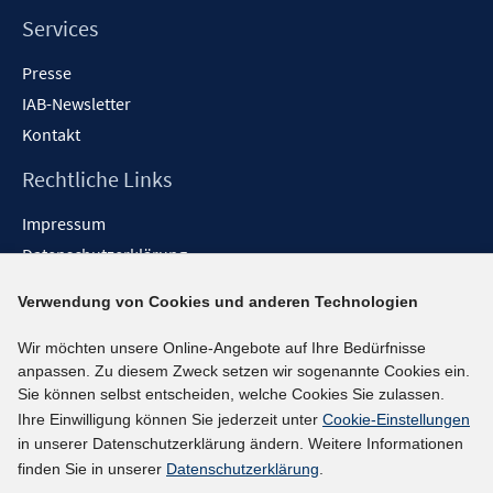
n
Services
Presse
IAB-Newsletter
Kontakt
Rechtliche Links
Impressum
Datenschutzerklärung
Erklärung zur Barrierefreiheit
Verwendung von Cookies und anderen Technologien
Barrieren melden
Wir möchten unsere Online-Angebote auf Ihre Bedürfnisse
Social-Media-Kanäle
anpassen. Zu diesem Zweck setzen wir sogenannte Cookies ein.
Sie können selbst entscheiden, welche Cookies Sie zulassen.
BlueSky
Ihre Einwilligung können Sie jederzeit unter
Cookie-Einstellungen
YouTube
in unserer Datenschutzerklärung ändern. Weitere Informationen
LinkedIn
finden Sie in unserer
Datenschutzerklärung
.