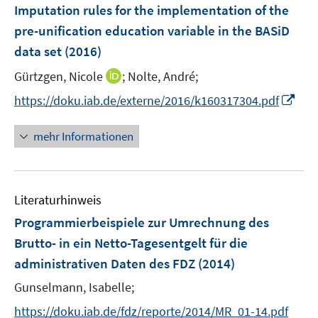
F
Imputation rules for the implementation of the
n
e
pre-unification education variable in the BASiD
s
n
data set
(2016)
t
s
e
t
I
Gürtzgen, Nicole
;
Nolte, André;
r
e
n
I
https://doku.iab.de/externe/2016/k160317304.pdf
ö
r
n
n
f
ö
e
n
f
mehr Informationen
f
u
e
n
f
e
u
e
n
m
e
n
e
F
Literaturhinweis
m
n
e
F
Programmierbeispiele zur Umrechnung des
n
e
Brutto- in ein Netto-Tagesentgelt für die
s
n
administrativen Daten des FDZ
t
(2014)
s
e
t
Gunselmann, Isabelle;
r
e
https://doku.iab.de/fdz/reporte/2014/MR_01-14.pdf
ö