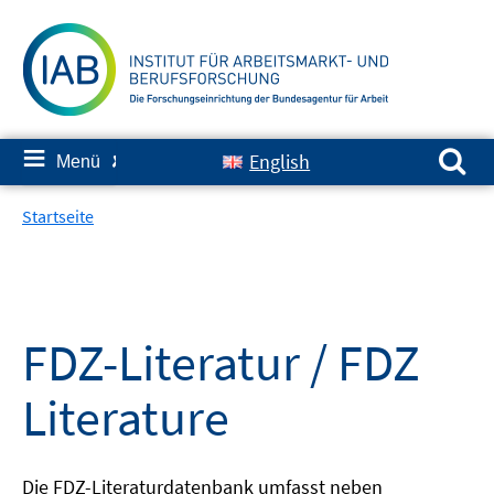
Springe
zum
Inhalt
Suchen nach:
≡
English
Menü
✘
Startseite
FDZ-Literatur / FDZ
Literature
Die FDZ-Literaturdatenbank umfasst neben