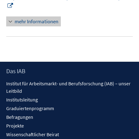
r
I
f
ö
n
f
f
n
n
mehr Informationen
f
e
e
n
u
n
e
e
n
m
F
e
Footer
Das IAB
n
Inhalt
s
Institut für Arbeitsmarkt- und Berufsforschung (IAB) – unser
t
Leitbild
e
Institutsleitung
r
Graduiertenprogramm
ö
f
Befragungen
f
Projekte
n
Wissenschaftlicher Beirat
e