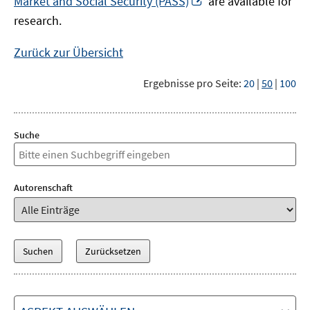
Market and Social Security (PASS)
are available for
Fenster
neuem
research.
öffnen
Fenster
öffnen
Zurück zur Übersicht
Ergebnisse pro Seite:
20
|
50
|
100
Suche
Autorenschaft