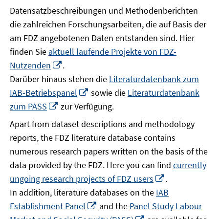
Datensatzbeschreibungen und Methodenberichten
die zahlreichen Forschungsarbeiten, die auf Basis der
am FDZ angebotenen Daten entstanden sind. Hier
finden Sie
aktuell laufende Projekte von FDZ-
In
Nutzenden
.
neuem
Darüber hinaus stehen die
Literaturdatenbank zum
Fenster
In
IAB-Betriebspanel
sowie die
Literaturdatenbank
öffnen
neuem
In
zum PASS
zur Verfügung.
Fenster
neuem
Apart from dataset descriptions and methodology
öffnen
Fenster
reports, the FDZ literature database contains
öffnen
numerous research papers written on the basis of the
data provided by the FDZ. Here you can find
currently
In
ungoing research projects of FDZ users
.
neuem
In addition, literature databases on the
IAB
Fenster
In
Establishment Panel
and the
Panel Study Labour
öffnen
neuem
In