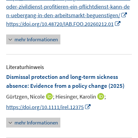
oder-zivildienst-profitieren-ein-pflichtdienst-kann-de
I
n-uebergang-in-den-arbeitsmarkt-beguenstigen/
n
I
https://doi.org/10.48720/IAB.FOO.20260212.01
n
n
e
n
mehr Informationen
u
e
e
u
m
e
F
Literaturhinweis
m
e
F
Dismissal protection and long-term sickness
n
e
absence: Evidence from a policy change
(2025)
s
n
t
I
I
Gürtzgen, Nicole
;
Hiesinger, Karolin
;
s
e
n
n
t
I
https://doi.org/10.1111/irel.12375
r
n
n
e
n
ö
e
e
r
n
mehr Informationen
f
u
u
ö
e
f
e
e
f
u