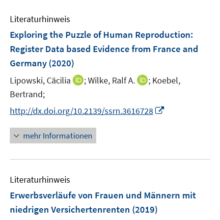
m
m
f
e
n
n
F
F
n
Literaturhinweis
m
e
e
e
F
Exploring the Puzzle of Human Reproduction:
n
n
n
e
Register Data based Evidence from France and
s
s
n
Germany
(2020)
t
t
s
e
e
t
I
I
Lipowski, Cäcilia
;
Wilke, Ralf A.
;
Koebel,
r
r
e
n
n
Bertrand;
ö
ö
r
n
n
I
f
f
http://dx.doi.org/10.2139/ssrn.3616728
ö
e
e
n
f
f
f
u
u
n
n
n
mehr Informationen
f
e
e
e
e
e
n
m
m
u
n
n
e
F
F
e
n
e
e
Literaturhinweis
m
n
n
F
Erwerbsverläufe von Frauen und Männern mit
s
s
e
niedrigen Versichertenrenten
(2019)
t
t
n