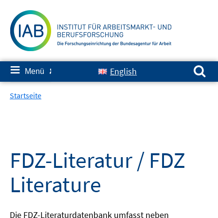
Springe
zum
Inhalt
Suchen nach:
≡
English
Menü
✘
Startseite
FDZ-Literatur / FDZ
Literature
Die FDZ-Literaturdatenbank umfasst neben