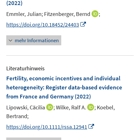
e
(2022)
t
r
e
I
Emmler, Julian;
Fitzenberger, Bernd
;
ö
r
n
f
I
https://doi.org/10.18452/24403
ö
n
f
n
f
e
n
n
mehr Informationen
f
u
e
e
n
e
n
u
e
m
e
n
F
Literaturhinweis
m
e
F
Fertility, economic incentives and individual
n
e
heterogeneity: Register data-based evidence
s
n
from France and Germany
(2022)
t
s
e
t
I
I
Lipowski, Cäcilia
;
Wilke, Ralf A.
;
Koebel,
r
e
n
n
Bertrand;
ö
r
n
n
I
f
https://doi.org/10.1111/rssa.12941
ö
e
e
n
f
f
u
u