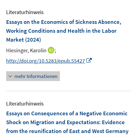
n
m
m
f
e
e
F
F
n
Literaturhinweis
m
n
e
e
e
F
Essays on the Economics of Sickness Absence,
n
n
n
e
Working Conditions and Health in the Labor
s
s
n
Market
(2024)
t
t
s
e
e
t
I
Hiesinger, Karolin
;
r
r
e
n
I
http://doi.org/10.5283/epub.55427
ö
ö
r
n
n
f
f
ö
e
n
f
f
mehr Informationen
f
u
e
n
n
f
e
u
e
e
n
m
e
n
n
e
F
Literaturhinweis
m
n
e
F
Essays on Consequences of a Negative Economic
n
e
Shock on Migration and Expectations
:
Evidence
s
n
from the reunification of East and West Germany
t
s