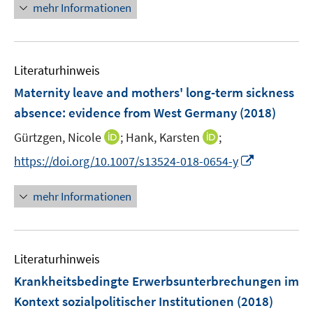
n
mehr Informationen
f
u
u
e
f
e
e
u
n
m
m
e
e
F
F
Literaturhinweis
m
n
e
e
F
Maternity leave and mothers' long-term sickness
n
n
e
absence
:
evidence from West Germany
(2018)
s
s
n
t
t
I
I
Gürtzgen, Nicole
;
Hank, Karsten
;
s
e
e
n
n
t
I
https://doi.org/10.1007/s13524-018-0654-y
r
r
n
n
e
n
ö
ö
e
e
r
n
mehr Informationen
f
f
u
u
ö
e
f
f
e
e
f
u
n
n
m
m
f
e
e
e
F
F
n
Literaturhinweis
m
n
n
e
e
e
F
Krankheitsbedingte Erwerbsunterbrechungen im
n
n
n
e
Kontext sozialpolitischer Institutionen
(2018)
s
s
n