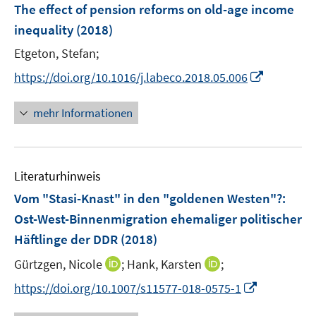
F
The effect of pension reforms on old-age income
n
n
e
inequality
(2018)
s
n
t
Etgeton, Stefan;
s
e
t
I
https://doi.org/10.1016/j.labeco.2018.05.006
r
e
n
ö
r
n
mehr Informationen
f
ö
e
f
f
u
n
f
e
e
n
Literaturhinweis
m
n
e
F
Vom "Stasi-Knast" in den "goldenen Westen"?
:
n
e
Ost-West-Binnenmigration ehemaliger politischer
n
Häftlinge der DDR
(2018)
s
t
I
I
Gürtzgen, Nicole
;
Hank, Karsten
;
e
n
n
I
https://doi.org/10.1007/s11577-018-0575-1
r
n
n
n
ö
e
e