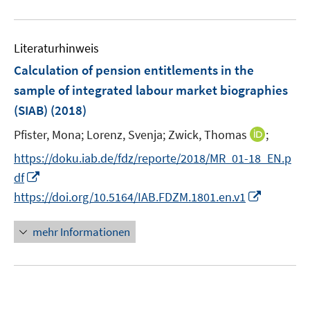
e
f
u
n
n
e
e
Literaturhinweis
m
n
F
Calculation of pension entitlements in the
e
sample of integrated labour market biographies
n
(SIAB)
(2018)
s
t
I
Pfister, Mona;
Lorenz, Svenja;
Zwick, Thomas
;
e
n
https://doku.iab.de/fdz/reporte/2018/MR_01-18_EN.p
r
n
I
df
ö
e
n
I
https://doi.org/10.5164/IAB.FDZM.1801.en.v1
f
u
n
n
f
e
e
n
n
mehr Informationen
m
u
e
e
F
e
u
n
e
m
e
n
F
m
s
e