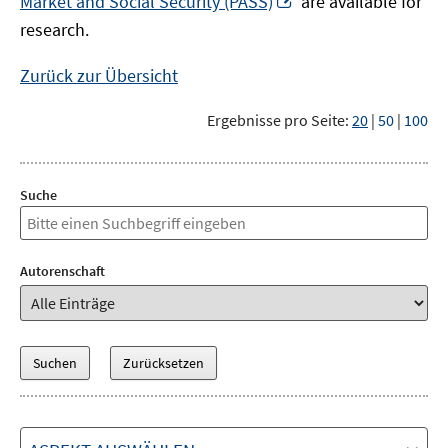
Market and Social Security (PASS)
are available for
Fenster
neuem
research.
öffnen
Fenster
öffnen
Zurück zur Übersicht
Ergebnisse pro Seite:
20
|
50
|
100
Suche
Autorenschaft