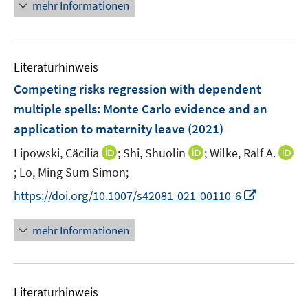
n
n
mehr Informationen
f
e
e
e
e
n
m
m
u
n
e
F
F
e
n
e
e
Literaturhinweis
m
n
n
F
Competing risks regression with dependent
s
s
e
multiple spells: Monte Carlo evidence and an
t
t
n
e
e
application to maternity leave
(2021)
s
r
r
t
I
I
Lipowski, Cäcilia
;
Shi, Shuolin
;
Wilke, Ralf A.
ö
ö
e
n
n
;
Lo, Ming Sum Simon;
I
f
f
r
n
n
n
f
f
I
https://doi.org/10.1007/s42081-021-00110-6
ö
e
e
n
n
n
n
f
u
u
e
e
e
n
mehr Informationen
f
e
e
u
n
n
e
n
m
m
e
u
e
F
F
m
e
n
e
e
F
Literaturhinweis
m
n
n
e