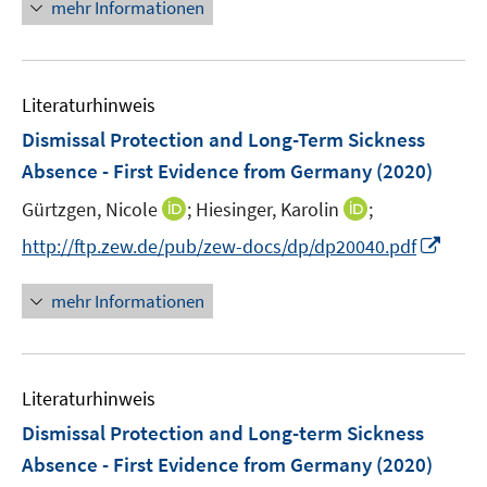
n
mehr Informationen
f
e
f
e
n
m
f
u
e
F
n
e
n
e
e
Literaturhinweis
m
n
n
F
Dismissal Protection and Long-Term Sickness
s
e
Absence - First Evidence from Germany
(2020)
t
n
e
I
I
Gürtzgen, Nicole
;
Hiesinger, Karolin
;
s
r
n
n
t
I
http://ftp.zew.de/pub/zew-docs/dp/dp20040.pdf
ö
n
n
e
n
f
e
e
r
n
mehr Informationen
f
u
u
ö
e
n
e
e
f
u
e
m
m
f
e
n
F
F
n
Literaturhinweis
m
e
e
e
F
Dismissal Protection and Long-term Sickness
n
n
n
e
Absence - First Evidence from Germany
(2020)
s
s
n