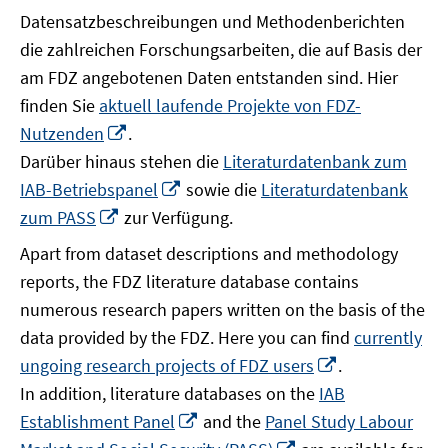
Datensatzbeschreibungen und Methodenberichten
die zahlreichen Forschungsarbeiten, die auf Basis der
am FDZ angebotenen Daten entstanden sind. Hier
finden Sie
aktuell laufende Projekte von FDZ-
In
Nutzenden
.
neuem
Darüber hinaus stehen die
Literaturdatenbank zum
Fenster
In
IAB-Betriebspanel
sowie die
Literaturdatenbank
öffnen
neuem
In
zum PASS
zur Verfügung.
Fenster
neuem
Apart from dataset descriptions and methodology
öffnen
Fenster
reports, the FDZ literature database contains
öffnen
numerous research papers written on the basis of the
data provided by the FDZ. Here you can find
currently
In
ungoing research projects of FDZ users
.
neuem
In addition, literature databases on the
IAB
Fenster
In
Establishment Panel
and the
Panel Study Labour
öffnen
neuem
In