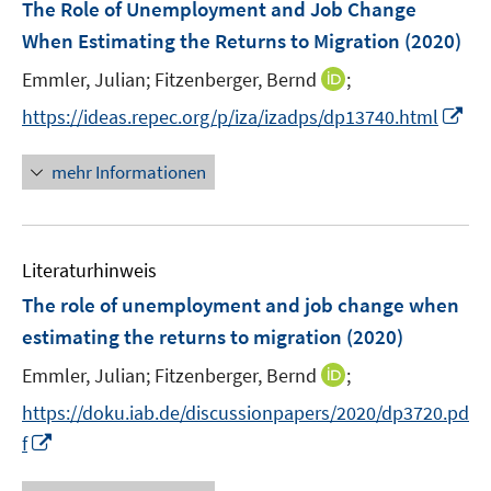
F
The Role of Unemployment and Job Change
s
s
n
e
When Estimating the Returns to Migration
(2020)
t
t
s
n
e
e
t
I
Emmler, Julian;
Fitzenberger, Bernd
;
s
r
r
e
n
t
I
https://ideas.repec.org/p/iza/izadps/dp13740.html
ö
ö
r
n
e
n
f
f
ö
e
r
n
mehr Informationen
f
f
f
u
ö
e
n
n
f
e
f
u
e
e
n
m
f
e
n
n
e
F
n
Literaturhinweis
m
n
e
e
F
The role of unemployment and job change when
n
n
e
estimating the returns to migration
(2020)
s
n
t
I
Emmler, Julian;
Fitzenberger, Bernd
;
s
e
n
t
https://doku.iab.de/discussionpapers/2020/dp3720.pd
r
n
e
I
f
ö
e
r
n
f
u
ö