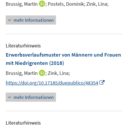
e
e
I
Brussig, Martin
;
Postels, Dominik;
Zink, Lina;
s
r
r
n
t
ö
ö
n
e
mehr Informationen
f
f
e
r
f
f
u
ö
n
n
e
f
e
e
m
f
Literaturhinweis
n
n
F
n
Erwerbsverlaufsmuster von Männern und Frauen
e
e
mit Niedrigrenten
(2018)
n
n
s
I
Brussig, Martin
;
Zink, Lina;
t
n
I
https://doi.org/10.17185/duepublico/48354
e
n
n
r
e
n
mehr Informationen
ö
u
e
f
e
u
f
m
e
n
F
Literaturhinweis
m
e
e