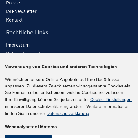
Presse
IAB-Newsletter
Kontakt
Rechtliche Links
Impressum
Datenschutzerklärung
Erklärung zur Barrierefreiheit
Verwendung von Cookies und anderen Technologien
Barrieren melden
Wir möchten unsere Online-Angebote auf Ihre Bedürfnisse
Social-Media-Kanäle
anpassen. Zu diesem Zweck setzen wir sogenannte Cookies ein.
Sie können selbst entscheiden, welche Cookies Sie zulassen.
BlueSky
Ihre Einwilligung können Sie jederzeit unter
Cookie-Einstellungen
YouTube
in unserer Datenschutzerklärung ändern. Weitere Informationen
LinkedIn
finden Sie in unserer
Datenschutzerklärung
.
XING
Webanalysetool Matomo
kununu