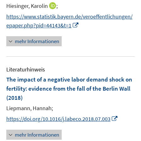
t
t
I
Hiesinger, Karolin
;
s
e
e
n
t
https://www.statistik.bayern.de/veroeffentlichungen/
r
r
n
e
I
epaper.php?pid=44143&t=1
ö
ö
e
r
n
f
f
u
ö
n
mehr Informationen
f
f
e
f
e
n
n
m
f
u
e
e
F
n
e
n
n
e
e
Literaturhinweis
m
n
n
F
The impact of a negative labor demand shock on
s
e
fertility
:
evidence from the fall of the Berlin Wall
t
n
e
(2018)
s
r
t
Liepmann, Hannah;
ö
e
I
https://doi.org/10.1016/j.labeco.2018.07.003
f
r
n
f
ö
n
n
mehr Informationen
f
e