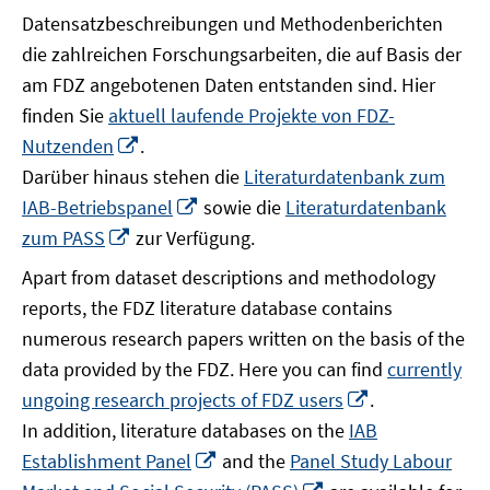
Datensatzbeschreibungen und Methodenberichten
die zahlreichen Forschungsarbeiten, die auf Basis der
am FDZ angebotenen Daten entstanden sind. Hier
finden Sie
aktuell laufende Projekte von FDZ-
In
Nutzenden
.
neuem
Darüber hinaus stehen die
Literaturdatenbank zum
Fenster
In
IAB-Betriebspanel
sowie die
Literaturdatenbank
öffnen
neuem
In
zum PASS
zur Verfügung.
Fenster
neuem
Apart from dataset descriptions and methodology
öffnen
Fenster
reports, the FDZ literature database contains
öffnen
numerous research papers written on the basis of the
data provided by the FDZ. Here you can find
currently
In
ungoing research projects of FDZ users
.
neuem
In addition, literature databases on the
IAB
Fenster
In
Establishment Panel
and the
Panel Study Labour
öffnen
neuem
In