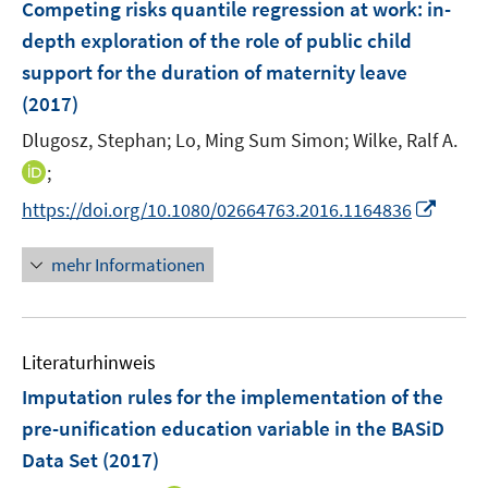
F
Competing risks quantile regression at work
:
in-
n
n
e
depth exploration of the role of public child
s
n
support for the duration of maternity leave
t
s
e
(2017)
t
r
e
Dlugosz, Stephan;
Lo, Ming Sum Simon;
Wilke, Ralf A.
ö
r
I
;
f
ö
n
f
I
https://doi.org/10.1080/02664763.2016.1164836
f
n
n
n
f
e
e
n
n
mehr Informationen
u
n
e
e
e
u
n
m
e
F
Literaturhinweis
m
e
F
Imputation rules for the implementation of the
n
e
pre-unification education variable in the BASiD
s
n
Data Set
t
(2017)
s
e