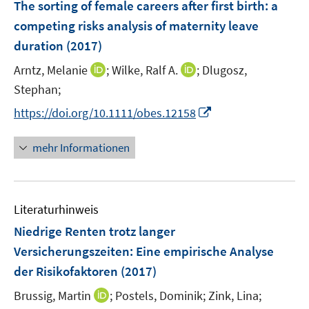
F
The sorting of female careers after first birth
:
a
t
n
e
e
competing risks analysis of maternity leave
s
n
r
duration
(2017)
t
s
ö
e
t
I
I
Arntz, Melanie
;
Wilke, Ralf A.
;
Dlugosz,
f
r
e
n
n
Stephan;
f
ö
r
n
n
n
I
https://doi.org/10.1111/obes.12158
f
ö
e
e
e
n
f
f
u
u
n
n
n
mehr Informationen
f
e
e
e
e
n
m
m
u
n
e
F
F
e
n
e
e
Literaturhinweis
m
n
n
F
Niedrige Renten trotz langer
s
s
e
Versicherungszeiten
:
Eine empirische Analyse
t
t
n
e
e
der Risikofaktoren
(2017)
s
r
r
t
I
Brussig, Martin
;
Postels, Dominik;
Zink, Lina;
ö
ö