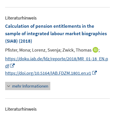
e
f
u
n
n
e
e
Literaturhinweis
m
n
F
Calculation of pension entitlements in the
e
sample of integrated labour market biographies
n
(SIAB)
(2018)
s
t
I
Pfister, Mona;
Lorenz, Svenja;
Zwick, Thomas
;
e
n
https://doku.iab.de/fdz/reporte/2018/MR_01-18_EN.p
r
n
I
df
ö
e
n
I
https://doi.org/10.5164/IAB.FDZM.1801.en.v1
f
u
n
n
f
e
e
n
n
mehr Informationen
m
u
e
e
F
e
u
n
e
m
e
n
F
Literaturhinweis
m
s
e