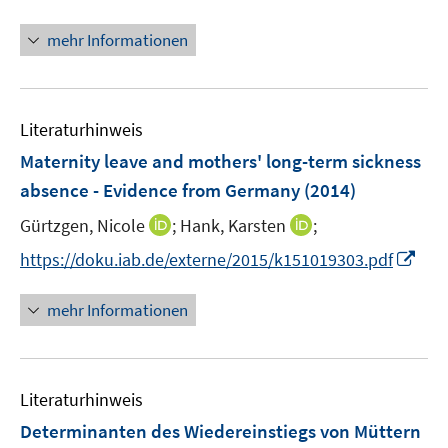
n
n
f
f
e
n
n
mehr Informationen
f
n
e
e
n
u
n
e
e
n
Literaturhinweis
m
F
Maternity leave and mothers' long-term sickness
e
absence - Evidence from Germany
(2014)
n
I
I
Gürtzgen, Nicole
;
Hank, Karsten
;
s
n
n
t
I
https://doku.iab.de/externe/2015/k151019303.pdf
n
n
e
n
e
e
r
n
mehr Informationen
u
u
ö
e
e
e
f
u
m
m
f
e
F
F
n
Literaturhinweis
m
e
e
e
F
Determinanten des Wiedereinstiegs von Müttern
n
n
n