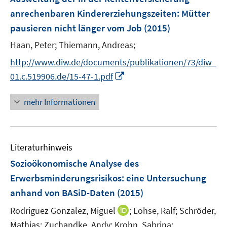
e
anrechenbaren Kindererziehungszeiten
:
Mütter
n
pausieren nicht länger vom Job
(2015)
s
t
Haan, Peter;
Thiemann, Andreas;
e
http://www.diw.de/documents/publikationen/73/diw_
r
I
01.c.519906.de/15-47-1.pdf
ö
n
f
n
mehr Informationen
f
e
n
u
e
e
n
Literaturhinweis
m
F
Sozioökonomische Analyse des
e
Erwerbsminderungsrisikos
:
eine Untersuchung
n
anhand von BASiD-Daten
(2015)
s
t
I
Rodriguez Gonzalez, Miguel
;
Lohse, Ralf;
Schröder,
e
n
Mathias;
Zuchandke, Andy;
Krohn, Sabrina;