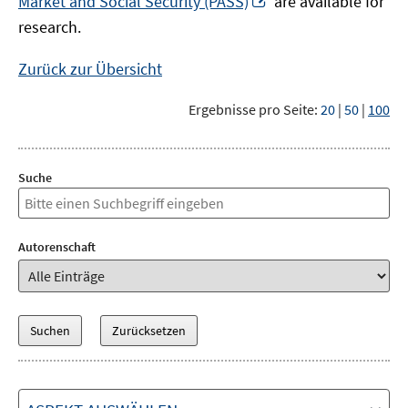
Market and Social Security (PASS)
are available for
Fenster
neuem
research.
öffnen
Fenster
öffnen
Zurück zur Übersicht
Ergebnisse pro Seite:
20
|
50
|
100
Suche
Autorenschaft