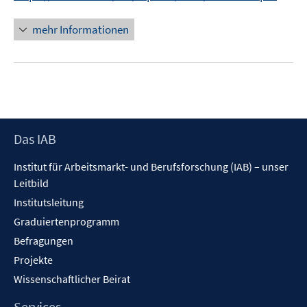
n
n
mehr Informationen
e
u
e
m
F
e
Footer
Das IAB
n
Inhalt
s
Institut für Arbeitsmarkt- und Berufsforschung (IAB) – unser
t
Leitbild
e
Institutsleitung
r
Graduiertenprogramm
ö
f
Befragungen
f
Projekte
n
Wissenschaftlicher Beirat
e
n
Services