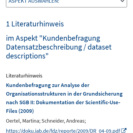
ASPEKT AUSWÄHLEN:
1 Literaturhinweis
im Aspekt "Kundenbefragung
Datensatzbeschreibung / dataset
descriptions"
Literaturhinweis
Kundenbefragung zur Analyse der
Organisationsstrukturen in der Grundsicherung
nach SGB II
:
Dokumentation der Scientific-Use-
Files
(2009)
Oertel, Martina;
Schneider, Andreas;
I
https://doku.iab.de/fdz/reporte/2009/DR_04-09.pdf