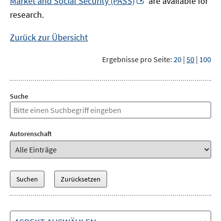
Market and Social Security (PASS)
are available for
Fenster
neuem
research.
öffnen
Fenster
öffnen
Zurück zur Übersicht
Ergebnisse pro Seite:
20
|
50
|
100
Suche
Autorenschaft