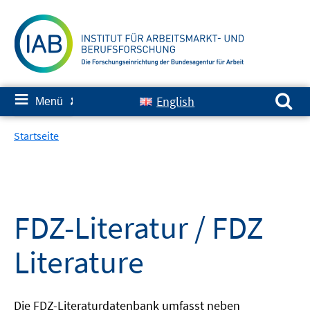
Springe
zum
Inhalt
Suchen nach:
≡
English
Menü
✘
Startseite
FDZ-Literatur / FDZ
Literature
Die FDZ-Literaturdatenbank umfasst neben