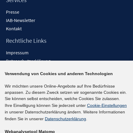
Presse
IAB-Newsletter
Kontakt
Rechtliche Links
Impressum
Datenschutzerklärung
Erklärung zur Barrierefreiheit
Verwendung von Cookies und anderen Technologien
Barrieren melden
Wir möchten unsere Online-Angebote auf Ihre Bedürfnisse
Social-Media-Kanäle
anpassen. Zu diesem Zweck setzen wir sogenannte Cookies ein.
Sie können selbst entscheiden, welche Cookies Sie zulassen.
BlueSky
Ihre Einwilligung können Sie jederzeit unter
Cookie-Einstellungen
YouTube
in unserer Datenschutzerklärung ändern. Weitere Informationen
LinkedIn
finden Sie in unserer
Datenschutzerklärung
.
XING
Webanalysetool Matomo