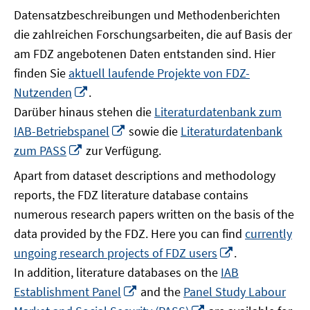
Datensatzbeschreibungen und Methodenberichten
die zahlreichen Forschungsarbeiten, die auf Basis der
am FDZ angebotenen Daten entstanden sind. Hier
finden Sie
aktuell laufende Projekte von FDZ-
In
Nutzenden
.
neuem
Darüber hinaus stehen die
Literaturdatenbank zum
Fenster
In
IAB-Betriebspanel
sowie die
Literaturdatenbank
öffnen
neuem
In
zum PASS
zur Verfügung.
Fenster
neuem
Apart from dataset descriptions and methodology
öffnen
Fenster
reports, the FDZ literature database contains
öffnen
numerous research papers written on the basis of the
data provided by the FDZ. Here you can find
currently
In
ungoing research projects of FDZ users
.
neuem
In addition, literature databases on the
IAB
Fenster
In
Establishment Panel
and the
Panel Study Labour
öffnen
neuem
In