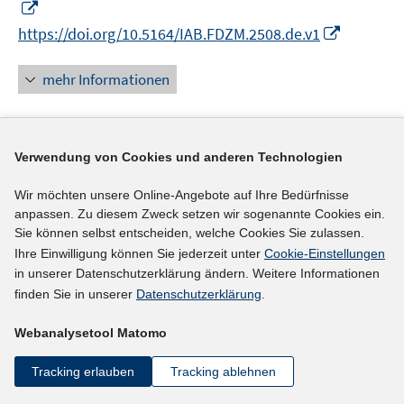
I
f
f
ö
n
f
f
I
https://doi.org/10.5164/IAB.FDZM.2508.de.v1
f
n
n
n
n
f
e
e
e
n
mehr Informationen
n
u
n
n
e
e
e
u
n
m
e
F
Literaturhinweis
Verwendung von Cookies und anderen Technologien
m
e
F
Panel Arbeitsmarkt und Soziale Sicherung PASS
Wir möchten unsere Online-Angebote auf Ihre Bedürfnisse
n
e
Websurvey 2024 (Haupterhebung)
(2025)
anpassen. Zu diesem Zweck setzen wir sogenannte Cookies ein.
s
n
Sie können selbst entscheiden, welche Cookies Sie zulassen.
t
Jesske, Birgit;
Schulz, Sabine;
Torregroza, Sabrina;
s
Ihre Einwilligung können Sie jederzeit unter
Cookie-Einstellungen
e
t
https://doku.iab.de/fdz/reporte/2025/MR_09-25.pdf
in unserer Datenschutzerklärung ändern. Weitere Informationen
r
e
finden Sie in unserer
Datenschutzerklärung
.
I
ö
r
n
I
https://doi.org/10.5164/IAB.FDZM.2509.de.v1
f
ö
Webanalysetool Matomo
n
n
f
f
e
n
mehr Informationen
n
Tracking erlauben
Tracking ablehnen
f
u
e
e
n