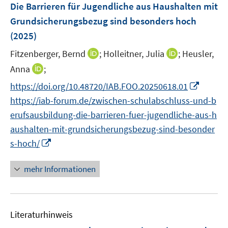
e
Die Barrieren für Jugendliche aus Haushalten mit
s
s
n
Grundsicherungsbezug sind besonders hoch
t
t
s
e
e
(2025)
t
r
r
e
I
I
Fitzenberger, Bernd
;
Holleitner, Julia
;
Heusler,
ö
ö
r
n
n
I
Anna
;
f
f
ö
n
n
n
f
f
I
f
https://doi.org/10.48720/IAB.FOO.20250618.01
e
e
n
n
n
n
f
https://iab-forum.de/zwischen-schulabschluss-und-b
u
u
e
e
e
n
n
e
e
erufsausbildung-die-barrieren-fuer-jugendliche-aus-h
u
n
n
e
e
m
m
aushalten-mit-grundsicherungsbezug-sind-besonder
e
u
n
F
F
m
I
s-hoch/
e
e
e
F
n
m
n
n
e
n
mehr Informationen
F
s
s
n
e
e
t
t
s
u
n
e
e
t
e
s
r
r
Literaturhinweis
e
m
t
ö
ö
r
F