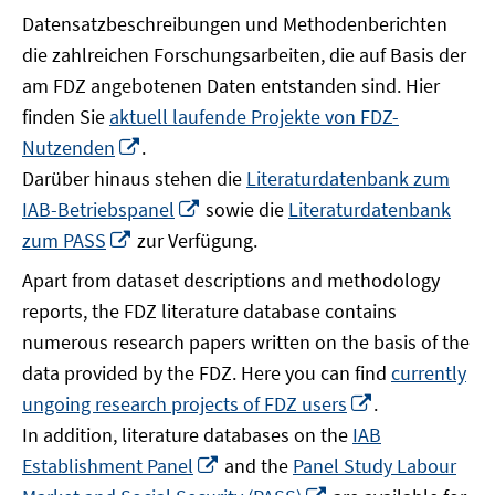
Datensatzbeschreibungen und Methodenberichten
die zahlreichen Forschungsarbeiten, die auf Basis der
am FDZ angebotenen Daten entstanden sind. Hier
finden Sie
aktuell laufende Projekte von FDZ-
In
Nutzenden
.
neuem
Darüber hinaus stehen die
Literaturdatenbank zum
Fenster
In
IAB-Betriebspanel
sowie die
Literaturdatenbank
öffnen
neuem
In
zum PASS
zur Verfügung.
Fenster
neuem
Apart from dataset descriptions and methodology
öffnen
Fenster
reports, the FDZ literature database contains
öffnen
numerous research papers written on the basis of the
data provided by the FDZ. Here you can find
currently
In
ungoing research projects of FDZ users
.
neuem
In addition, literature databases on the
IAB
Fenster
In
Establishment Panel
and the
Panel Study Labour
öffnen
neuem
In