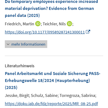
Do temporary employees experience increased
e
f
f
ö
e
r
material deprivation? Evidence from German
f
f
f
n
ö
panel data
(2025)
n
n
f
s
f
e
e
n
t
I
I
Friedrich, Martin
;
Teichler, Nils
;
f
n
n
e
e
n
n
n
I
https://doi.org/10.1177/09589287241300011
n
r
n
n
e
n
ö
e
e
n
n
mehr Informationen
f
u
u
e
f
e
e
u
n
m
m
e
e
F
F
Literaturhinweis
m
n
e
e
F
Panel Arbeitsmarkt und Soziale Sicherung PASS-
n
n
e
Erhebungswelle 18/2024 (Haupterhebung)
s
s
n
(2025)
t
t
s
e
e
t
Jesske, Birgit;
Schulz, Sabine;
Torregroza, Sabrina;
r
r
e
https://doku.iab.de/fdz/reporte/2025/MR_08-25.pdf
ö
ö
r