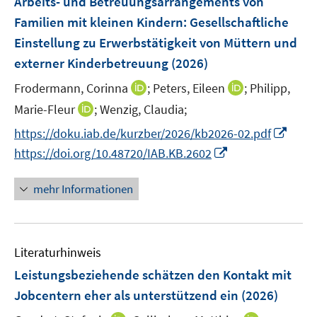
Arbeits- und Betreuungsarrangements von
e
e
ö
ö
r
Familien mit kleinen Kindern: Gesellschaftliche
n
f
f
ö
Einstellung zu Erwerbstätigkeit von Müttern und
s
f
f
f
externer Kinderbetreuung
(2026)
t
n
n
f
e
e
e
I
I
n
Frodermann, Corinna
;
Peters, Eileen
;
Philipp,
r
n
n
n
n
e
I
Marie-Fleur
;
Wenzig, Claudia;
ö
n
n
n
n
I
f
https://doku.iab.de/kurzber/2026/kb2026-02.pdf
e
e
n
n
f
I
https://doi.org/10.48720/IAB.KB.2602
u
u
e
n
n
n
e
e
u
e
e
n
mehr Informationen
m
m
e
u
n
e
F
F
m
e
u
e
e
F
m
e
n
n
e
F
Literaturhinweis
m
s
s
n
e
F
Leistungsbeziehende schätzen den Kontakt mit
t
t
s
n
e
e
e
Jobcentern eher als unterstützend ein
(2026)
t
s
n
r
r
e