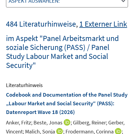
ASPEKT AUSWÄHLEN:
484 Literaturhinweise
,
1 Externer Link
im Aspekt "Panel Arbeitsmarkt und
soziale Sicherung (PASS) / Panel
Study Labour Market and Social
Security"
Literaturhinweis
Codebook and Documentation of the Panel Study
„Labour Market and Social Security“ (PASS)
:
Datenreport Wave 18
(2026)
I
Anker, Fritz;
Beste, Jonas
;
Gilberg, Reiner;
Gerber,
n
I
I
Vincent;
Malich, Sonja
;
Frodermann, Corinna
;