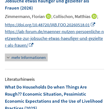
Jobsuche etwas häufiger und gezielter als
s
s
n
Frauen
(2026)
t
t
s
e
e
t
I
I
Zimmermann, Florian
;
Collischon, Matthias
;
r
r
e
n
n
I
https://doi.org/10.48720/IAB.FOO.20260518.01
ö
ö
r
n
n
n
f
f
https://iab-forum.de/maenner-nutzen-persoenliche-n
ö
e
e
n
f
f
etzwerke-zur-jobsuche-etwas-haeufiger-und-gezielte
f
u
u
e
n
n
I
f
r-als-frauen/
e
e
u
e
e
n
n
m
m
e
n
n
n
e
F
F
mehr Informationen
m
e
n
e
e
F
u
n
n
e
e
s
s
n
Literaturhinweis
m
t
t
s
F
e
e
What Do Households Do when Things Are
t
e
r
r
Rough?? Economic Situation, Pessimistic
e
n
ö
ö
r
Economic Expectations and the Use of Livelihood
s
f
f
ö
Practices
(2025)
t