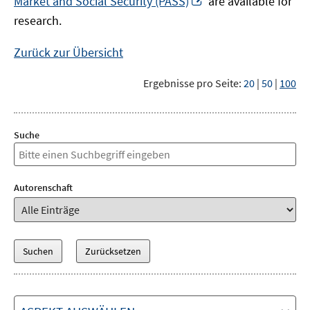
Market and Social Security (PASS)
are available for
Fenster
neuem
research.
öffnen
Fenster
öffnen
Zurück zur Übersicht
Ergebnisse pro Seite:
20
|
50
|
100
Suche
Autorenschaft