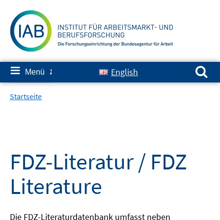
Springe
zum
Inhalt
Suchen nach:
≡
English
Menü
✘
Startseite
FDZ-Literatur / FDZ
Literature
Die FDZ-Literaturdatenbank umfasst neben