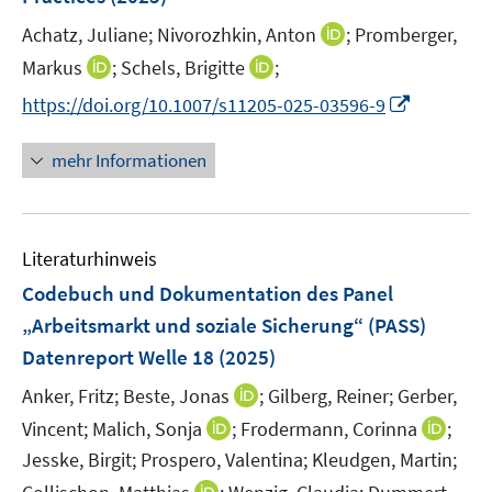
f
f
f
e
n
n
I
Achatz, Juliane;
Nivorozhkin, Anton
;
Promberger,
f
r
e
e
n
n
I
I
Markus
;
Schels, Brigitte
;
ö
n
n
n
e
n
n
I
f
https://doi.org/10.1007/s11205-025-03596-9
e
n
n
n
n
f
u
e
e
n
n
mehr Informationen
e
u
u
e
e
m
e
e
u
n
F
m
m
e
e
F
F
Literaturhinweis
m
n
e
e
F
Codebuch und Dokumentation des Panel
s
n
n
e
t
„Arbeitsmarkt und soziale Sicherung“ (PASS)
s
s
n
e
Datenreport Welle 18
t
(2025)
t
s
r
e
e
t
I
Anker, Fritz;
Beste, Jonas
;
Gilberg, Reiner;
Gerber,
ö
r
r
e
n
I
I
Vincent;
Malich, Sonja
;
Frodermann, Corinna
f
;
ö
ö
r
n
n
n
f
Jesske, Birgit;
Prospero, Valentina;
Kleudgen, Martin;
f
f
ö
e
n
n
n
f
f
I