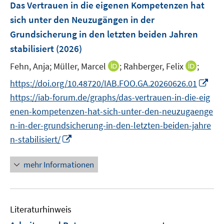
F
Das Vertrauen in die eigenen Kompetenzen hat
n
n
e
sich unter den Neuzugängen in der
s
s
n
Grundsicherung in den letzten beiden Jahren
t
t
s
e
e
stabilisiert
(2026)
t
r
r
e
I
I
Fehn, Anja;
Müller, Marcel
;
Rahberger, Felix
;
ö
ö
r
n
n
f
f
I
https://doi.org/10.48720/IAB.FOO.GA.20260626.01
ö
n
n
f
f
n
https://iab-forum.de/graphs/das-vertrauen-in-die-eig
f
e
e
n
n
n
f
enen-kompetenzen-hat-sich-unter-den-neuzugaenge
u
u
e
e
e
n
n-in-der-grundsicherung-in-den-letzten-beiden-jahre
e
e
n
n
u
e
I
m
m
n-stabilisiert/
e
n
n
F
F
m
n
e
e
mehr Informationen
F
e
n
n
e
u
s
s
n
e
t
t
s
Literaturhinweis
m
e
e
t
F
r
r