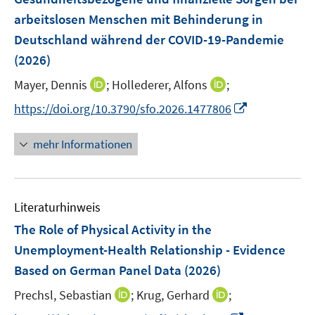
n
n
e
arbeitslosen Menschen mit Behinderung in
s
n
Deutschland während der COVID-19-Pandemie
t
s
e
(2026)
t
r
e
I
I
Mayer, Dennis
;
Hollederer, Alfons
;
ö
r
n
n
f
I
https://doi.org/10.3790/sfo.2026.1477806
ö
n
n
f
n
f
e
e
n
n
mehr Informationen
f
u
u
e
e
n
e
e
n
u
e
m
m
e
n
F
F
Literaturhinweis
m
e
e
F
The Role of Physical Activity in the
n
n
e
Unemployment-Health Relationship - Evidence
s
s
n
Based on German Panel Data
t
(2026)
t
s
e
e
t
I
I
Prechsl, Sebastian
;
Krug, Gerhard
;
r
r
e
n
n