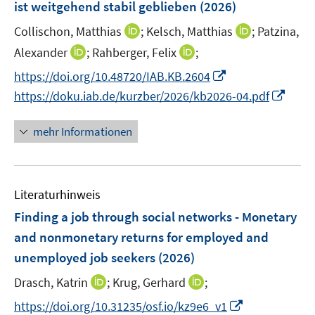
ist weitgehend stabil geblieben
t
(2026)
t
s
e
e
t
I
I
Collischon, Matthias
;
Kelsch, Matthias
;
Patzina,
r
r
e
n
n
I
I
Alexander
;
Rahberger, Felix
;
ö
ö
r
n
n
n
n
f
f
I
https://doi.org/10.48720/IAB.KB.2604
ö
e
e
n
n
f
f
n
I
https://doku.iab.de/kurzber/2026/kb2026-04.pdf
f
u
u
e
e
n
n
n
n
f
e
e
u
u
e
e
e
n
n
mehr Informationen
m
m
e
e
n
n
u
e
e
F
F
m
m
e
u
n
e
e
F
F
m
e
n
n
e
e
F
Literaturhinweis
m
s
s
n
n
e
F
Finding a job through social networks - Monetary
t
t
s
s
n
e
e
e
and nonmonetary returns for employed and
t
t
s
n
r
r
e
e
unemployed job seekers
(2026)
t
s
ö
ö
r
r
e
t
I
I
Drasch, Katrin
;
Krug, Gerhard
;
f
f
ö
ö
r
e
n
n
f
f
I
f
f
https://doi.org/10.31235/osf.io/kz9e6_v1
ö
r