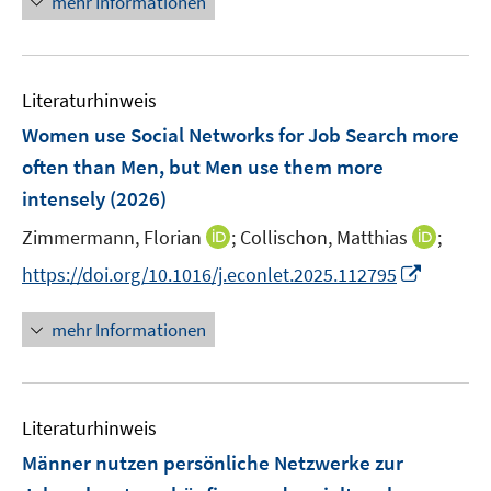
mehr Informationen
f
n
ö
n
ö
e
e
e
r
n
n
n
f
f
f
n
u
n
ö
e
e
e
n
f
f
e
f
n
n
n
e
n
n
m
f
Literaturhinweis
n
e
e
F
n
Women use Social Networks for Job Search more
n
n
e
e
often than Men, but Men use them more
n
n
intensely
(2026)
s
t
I
I
Zimmermann, Florian
;
Collischon, Matthias
;
e
n
n
I
https://doi.org/10.1016/j.econlet.2025.112795
r
n
n
n
ö
e
e
n
mehr Informationen
f
u
u
e
f
e
e
u
n
m
m
e
e
F
F
Literaturhinweis
m
n
e
e
F
Männer nutzen persönliche Netzwerke zur
n
n
e