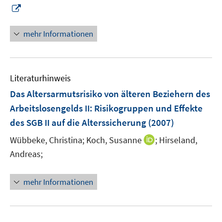
F
F
I
e
e
n
n
n
n
mehr Informationen
s
s
e
t
t
u
e
e
e
r
r
Literaturhinweis
m
ö
ö
F
Das Altersarmutsrisiko von älteren Beziehern des
f
f
e
Arbeitslosengelds II
:
Risikogruppen und Effekte
f
f
n
des SGB II auf die Alterssicherung
(2007)
n
n
s
e
e
t
I
Wübbeke, Christina;
Koch, Susanne
;
Hirseland,
n
n
e
n
Andreas;
r
n
ö
e
mehr Informationen
f
u
f
e
n
m
e