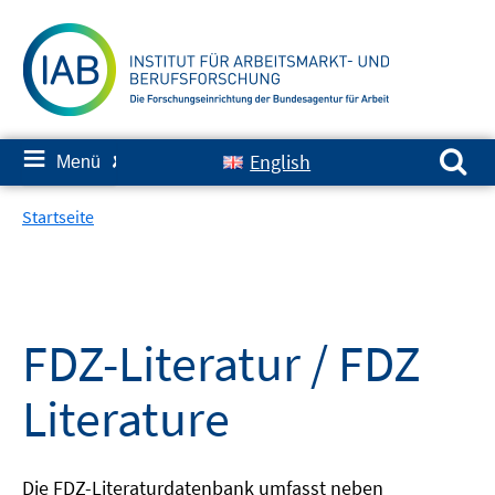
Springe
zum
Inhalt
Suchen nach:
≡
English
Menü
✘
Startseite
FDZ-Literatur / FDZ
Literature
Die FDZ-Literaturdatenbank umfasst neben