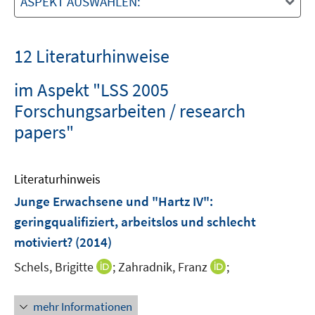
ASPEKT AUSWÄHLEN:
12 Literaturhinweise
im Aspekt "LSS 2005
Forschungsarbeiten / research
papers"
Literaturhinweis
Junge Erwachsene und "Hartz IV"
:
geringqualifiziert, arbeitslos und schlecht
motiviert?
(2014)
I
I
Schels, Brigitte
;
Zahradnik, Franz
;
n
n
n
n
mehr Informationen