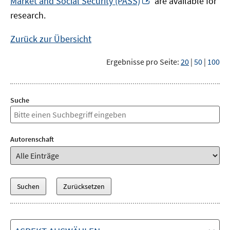
Market and Social Security (PASS)
are available for
Fenster
neuem
research.
öffnen
Fenster
öffnen
Zurück zur Übersicht
Ergebnisse pro Seite:
20
|
50
|
100
Suche
Autorenschaft