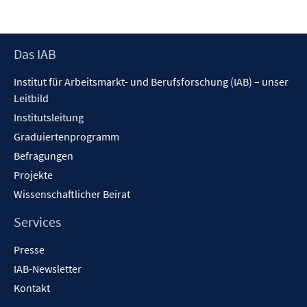
F
n
e
n
s
Footer
Das IAB
t
Inhalt
Institut für Arbeitsmarkt- und Berufsforschung (IAB) – unser
e
Leitbild
r
ö
Institutsleitung
f
Graduiertenprogramm
f
Befragungen
n
Projekte
e
Wissenschaftlicher Beirat
n
Services
Presse
IAB-Newsletter
Kontakt