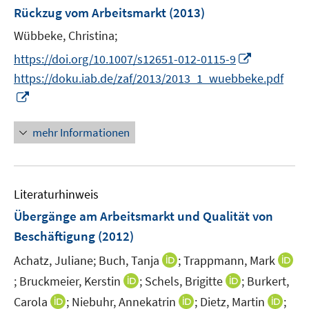
n
Rückzug vom Arbeitsmarkt
t
(2013)
s
e
t
Wübbeke, Christina;
r
e
I
https://doi.org/10.1007/s12651-012-0115-9
ö
r
n
https://doku.iab.de/zaf/2013/2013_1_wuebbeke.pdf
f
ö
n
f
I
f
e
n
n
f
u
e
n
mehr Informationen
n
e
n
e
e
m
u
n
F
e
e
Literaturhinweis
m
n
F
Übergänge am Arbeitsmarkt und Qualität von
s
e
Beschäftigung
(2012)
t
n
e
I
Achatz, Juliane;
Buch, Tanja
;
Trappmann, Mark
s
r
n
t
I
I
I
;
Bruckmeier, Kerstin
;
Schels, Brigitte
;
Burkert,
ö
n
e
n
n
n
I
I
I
Carola
;
Niebuhr, Annekatrin
;
Dietz, Martin
;
f