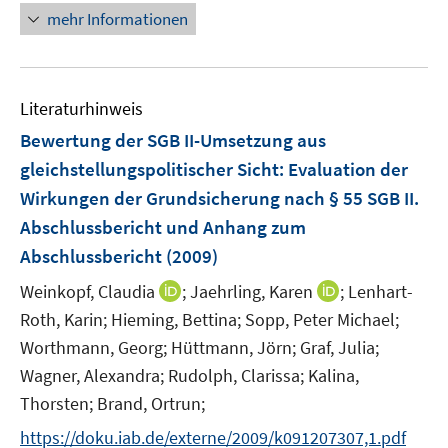
e
e
n
mehr Informationen
u
u
e
e
e
u
m
m
e
F
F
Literaturhinweis
m
e
e
F
Bewertung der SGB II-Umsetzung aus
n
n
e
gleichstellungspolitischer Sicht
:
Evaluation der
s
s
n
Wirkungen der Grundsicherung nach § 55 SGB II.
t
t
s
e
e
Abschlussbericht und Anhang zum
t
r
r
e
Abschlussbericht
(2009)
ö
ö
r
I
I
Weinkopf, Claudia
;
Jaehrling, Karen
;
Lenhart-
f
f
ö
n
n
f
f
Roth, Karin;
Hieming, Bettina;
Sopp, Peter Michael;
f
n
n
n
n
Worthmann, Georg;
Hüttmann, Jörn;
Graf, Julia;
f
e
e
e
e
n
Wagner, Alexandra;
Rudolph, Clarissa;
Kalina,
u
u
n
n
e
Thorsten;
Brand, Ortrun;
e
e
n
m
m
https://doku.iab.de/externe/2009/k091207307,1.pdf