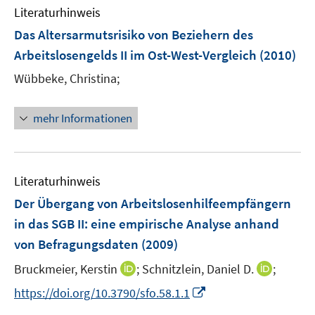
Literaturhinweis
Das Altersarmutsrisiko von Beziehern des
Arbeitslosengelds II im Ost-West-Vergleich
(2010)
Wübbeke, Christina;
mehr Informationen
Literaturhinweis
Der Übergang von Arbeitslosenhilfeempfängern
in das SGB II
:
eine empirische Analyse anhand
von Befragungsdaten
(2009)
I
I
Bruckmeier, Kerstin
;
Schnitzlein, Daniel D.
;
n
n
I
https://doi.org/10.3790/sfo.58.1.1
n
n
n