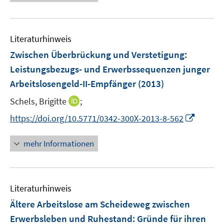
e
e
u
u
e
e
m
m
Literaturhinweis
F
F
Zwischen Überbrückung und Verstetigung
:
e
e
Leistungsbezugs- und Erwerbssequenzen junger
n
n
Arbeitslosengeld-II-Empfänger
(2013)
s
s
t
t
I
Schels, Brigitte
;
e
e
n
I
https://doi.org/10.5771/0342-300X-2013-8-562
r
r
n
n
ö
ö
e
n
mehr Informationen
f
f
u
e
f
f
e
u
n
n
m
e
e
e
F
Literaturhinweis
m
n
n
e
F
Ältere Arbeitslose am Scheideweg zwischen
n
e
Erwerbsleben und Ruhestand
:
Gründe für ihren
s