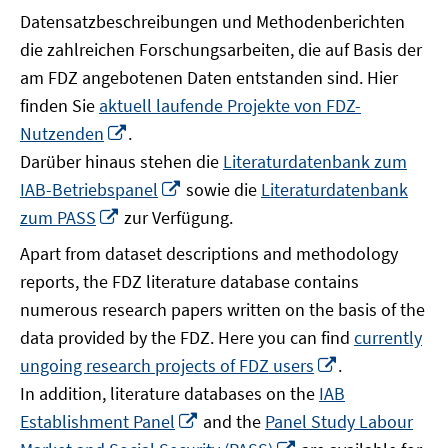
Datensatzbeschreibungen und Methodenberichten
die zahlreichen Forschungsarbeiten, die auf Basis der
am FDZ angebotenen Daten entstanden sind. Hier
finden Sie
aktuell laufende Projekte von FDZ-
In
Nutzenden
.
neuem
Darüber hinaus stehen die
Literaturdatenbank zum
Fenster
In
IAB-Betriebspanel
sowie die
Literaturdatenbank
öffnen
neuem
In
zum PASS
zur Verfügung.
Fenster
neuem
Apart from dataset descriptions and methodology
öffnen
Fenster
reports, the FDZ literature database contains
öffnen
numerous research papers written on the basis of the
data provided by the FDZ. Here you can find
currently
In
ungoing research projects of FDZ users
.
neuem
In addition, literature databases on the
IAB
Fenster
In
Establishment Panel
and the
Panel Study Labour
öffnen
neuem
In