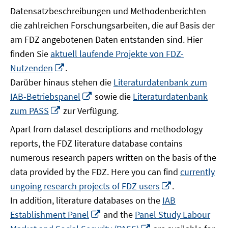
Datensatzbeschreibungen und Methodenberichten
die zahlreichen Forschungsarbeiten, die auf Basis der
am FDZ angebotenen Daten entstanden sind. Hier
finden Sie
aktuell laufende Projekte von FDZ-
In
Nutzenden
.
neuem
Darüber hinaus stehen die
Literaturdatenbank zum
Fenster
In
IAB-Betriebspanel
sowie die
Literaturdatenbank
öffnen
neuem
In
zum PASS
zur Verfügung.
Fenster
neuem
Apart from dataset descriptions and methodology
öffnen
Fenster
reports, the FDZ literature database contains
öffnen
numerous research papers written on the basis of the
data provided by the FDZ. Here you can find
currently
In
ungoing research projects of FDZ users
.
neuem
In addition, literature databases on the
IAB
Fenster
In
Establishment Panel
and the
Panel Study Labour
öffnen
neuem
In