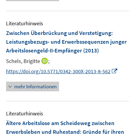
e
e
u
u
e
e
m
m
Literaturhinweis
F
F
Zwischen Überbrückung und Verstetigung
:
e
e
Leistungsbezugs- und Erwerbssequenzen junger
n
n
Arbeitslosengeld-II-Empfänger
(2013)
s
s
t
t
I
Schels, Brigitte
;
e
e
n
I
https://doi.org/10.5771/0342-300X-2013-8-562
r
r
n
n
ö
ö
e
n
mehr Informationen
f
f
u
e
f
f
e
u
n
n
m
e
e
e
F
Literaturhinweis
m
n
n
e
F
Ältere Arbeitslose am Scheideweg zwischen
n
e
Erwerbsleben und Ruhestand
:
Gründe für ihren
s