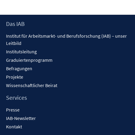
F
n
e
n
s
Footer
Das IAB
t
Inhalt
Institut für Arbeitsmarkt- und Berufsforschung (IAB) – unser
e
Leitbild
r
ö
Institutsleitung
f
Graduiertenprogramm
f
Befragungen
n
Projekte
e
Wissenschaftlicher Beirat
n
Services
Presse
IAB-Newsletter
Kontakt