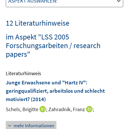
ASPEKT AUSWÄHLEN:
12 Literaturhinweise
im Aspekt "LSS 2005
Forschungsarbeiten / research
papers"
Literaturhinweis
Junge Erwachsene und "Hartz IV"
:
geringqualifiziert, arbeitslos und schlecht
motiviert?
(2014)
I
I
Schels, Brigitte
;
Zahradnik, Franz
;
n
n
n
n
mehr Informationen