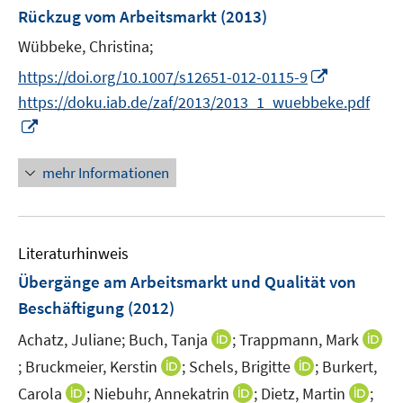
n
Rückzug vom Arbeitsmarkt
t
(2013)
s
e
t
Wübbeke, Christina;
r
e
I
https://doi.org/10.1007/s12651-012-0115-9
ö
r
n
https://doku.iab.de/zaf/2013/2013_1_wuebbeke.pdf
f
ö
n
f
I
f
e
n
n
f
u
e
n
mehr Informationen
n
e
n
e
e
m
u
n
F
e
e
Literaturhinweis
m
n
F
Übergänge am Arbeitsmarkt und Qualität von
s
e
Beschäftigung
(2012)
t
n
e
I
Achatz, Juliane;
Buch, Tanja
;
Trappmann, Mark
s
r
n
t
I
I
I
;
Bruckmeier, Kerstin
;
Schels, Brigitte
;
Burkert,
ö
n
e
n
n
n
I
I
I
Carola
;
Niebuhr, Annekatrin
;
Dietz, Martin
;
f