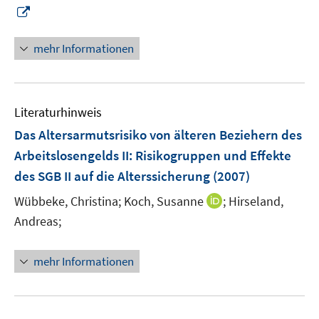
F
F
I
e
e
n
n
n
n
mehr Informationen
s
s
e
t
t
u
e
e
e
r
r
Literaturhinweis
m
ö
ö
F
Das Altersarmutsrisiko von älteren Beziehern des
f
f
e
Arbeitslosengelds II
:
Risikogruppen und Effekte
f
f
n
des SGB II auf die Alterssicherung
(2007)
n
n
s
e
e
t
I
Wübbeke, Christina;
Koch, Susanne
;
Hirseland,
n
n
e
n
Andreas;
r
n
ö
e
mehr Informationen
f
u
f
e
n
m
e