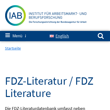
Springe
zum
Inhalt
Suchen nach:
≡
English
Menü
✘
Startseite
FDZ-Literatur / FDZ
Literature
Die FDZ-Literaturdatenbank umfasst neben