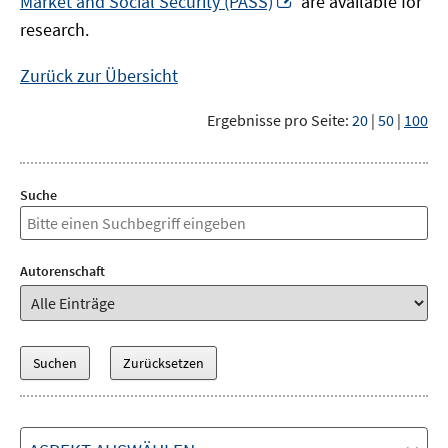
Market and Social Security (PASS)
are available for
Fenster
neuem
research.
öffnen
Fenster
öffnen
Zurück zur Übersicht
Ergebnisse pro Seite:
20
|
50
|
100
Suche
Autorenschaft