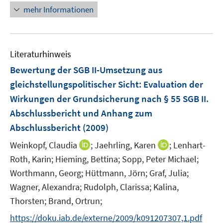
e
e
n
mehr Informationen
u
u
e
e
e
u
m
m
e
F
F
Literaturhinweis
m
e
e
F
Bewertung der SGB II-Umsetzung aus
n
n
e
gleichstellungspolitischer Sicht
:
Evaluation der
s
s
n
Wirkungen der Grundsicherung nach § 55 SGB II.
t
t
s
e
e
Abschlussbericht und Anhang zum
t
r
r
e
Abschlussbericht
(2009)
ö
ö
r
I
I
Weinkopf, Claudia
;
Jaehrling, Karen
;
Lenhart-
f
f
ö
n
n
f
f
Roth, Karin;
Hieming, Bettina;
Sopp, Peter Michael;
f
n
n
n
n
Worthmann, Georg;
Hüttmann, Jörn;
Graf, Julia;
f
e
e
e
e
n
Wagner, Alexandra;
Rudolph, Clarissa;
Kalina,
u
u
n
n
e
Thorsten;
Brand, Ortrun;
e
e
n
m
m
https://doku.iab.de/externe/2009/k091207307,1.pdf