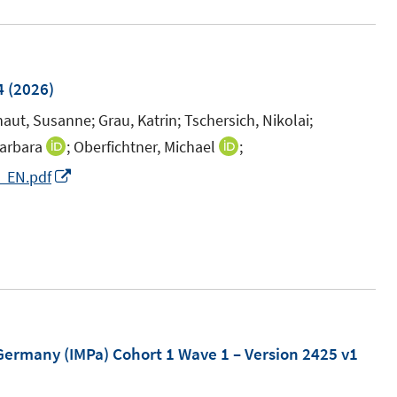
m
e
u
e
ö
f
F
m
e
u
f
f
e
F
m
e
f
n
n
e
F
m
4
(2026)
n
e
n
e
F
e
n
aut, Susanne;
Grau, Katrin;
Tschersich, Nikolai;
s
n
e
n
arbara
;
Oberfichtner, Michael
;
I
I
e
t
s
n
n
n
I
6_EN.pdf
e
t
s
n
n
I
n
ö
r
e
t
e
e
n
n
ö
r
e
u
u
n
e
f
ö
r
e
e
e
u
n
f
f
ö
m
m
u
e
e
n
f
f
F
F
e
m
n
e
n
f
e
e
m
F
 Germany (IMPa) Cohort 1 Wave 1 – Version 2425 v1
n
e
n
n
n
F
e
n
e
s
s