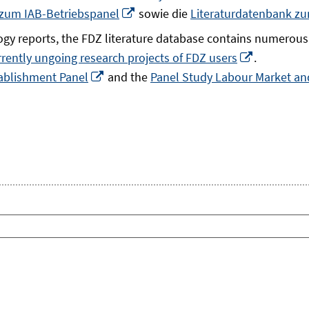
In
 zum IAB-Betriebspanel
sowie die
Literaturdatenbank z
neuem
gy reports, the FDZ literature database contains numerous 
Fenster
In
rrently ungoing research projects of FDZ users
.
öffnen
In
neuem
ablishment Panel
and the
Panel Study Labour Market and
neuem
Fenster
Fenster
öffnen
öffnen