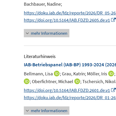
Bachbauer, Nadine;
https://doku.iab.de/fdz/reporte/2026/DR_05-26
https://doi.org/10.5164/IAB.FDZD.2605.de.v1
mehr Informationen
Literaturhinweis
IAB-Betriebspanel (IAB-BP) 1993-2024
(202
Bellmann, Lisa
;
Grau, Katrin;
Möller, Iris
I
I
n
;
Oberfichtner, Michael
;
Tschersich, Nikol
I
I
n
n
n
https://doi.org/10.5164/IAB.FDZD.2601.de.v1
e
n
n
https://doku.iab.de/fdz/reporte/2026/DR_01-26
u
e
e
e
u
mehr Informationen
u