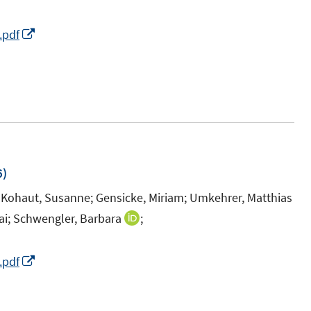
e
n
e
n
n
s
n
I
.pdf
s
t
I
n
t
e
n
n
e
r
n
e
r
ö
e
u
ö
f
u
e
f
f
e
m
f
n
m
F
6)
n
e
F
e
;
e
Kohaut, Susanne;
n
Gensicke, Miriam;
Umkehrer, Matthias
e
n
n
n
ai;
Schwengler, Barbara
;
I
n
s
n
n
I
s
t
e
n
n
I
.pdf
t
e
u
e
n
n
e
r
e
u
e
n
r
ö