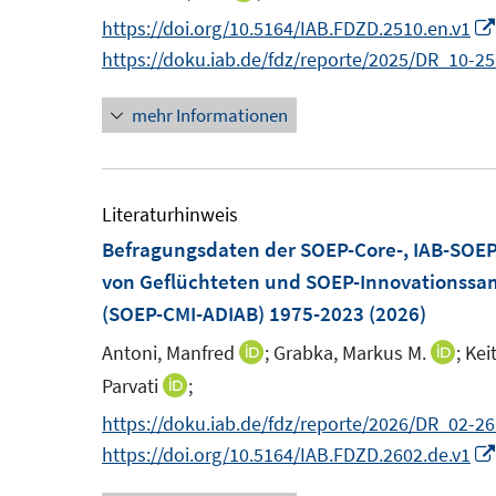
e
u
e
e
n
n
n
https://doi.org/10.5164/IAB.FDZD.2510.en.v1
m
e
u
u
e
e
n
https://doku.iab.de/fdz/reporte/2025/DR_10-2
F
m
e
e
u
u
e
e
F
m
m
e
e
mehr Informationen
u
n
e
F
F
m
m
e
s
n
e
e
F
F
m
t
s
n
n
e
e
F
Literaturhinweis
e
t
s
s
n
n
e
Befragungsdaten der SOEP-Core-, IAB-SOE
r
e
t
t
s
s
n
von Geflüchteten und SOEP-Innovationssam
ö
r
e
e
t
t
s
(SOEP-CMI-ADIAB) 1975-2023
(2026)
f
ö
r
r
e
e
t
Antoni, Manfred
;
Grabka, Markus M.
;
Kei
I
I
f
f
ö
ö
r
r
e
n
n
Parvati
;
n
I
f
f
f
ö
ö
r
n
n
e
n
n
f
f
https://doku.iab.de/fdz/reporte/2026/DR_02-26
f
f
ö
e
e
n
n
e
n
n
https://doi.org/10.5164/IAB.FDZD.2602.de.v1
f
f
f
u
u
e
n
e
e
n
n
f