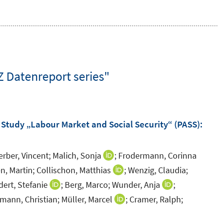
Z Datenreport series"
Study „Labour Market and Social Security“ (PASS)
:
erber, Vincent;
Malich, Sonja
;
Frodermann, Corinna
I
n
n, Martin;
Collischon, Matthias
;
Wenzig, Claudia;
I
n
n
ert, Stefanie
;
Berg, Marco;
Wunder, Anja
;
I
I
e
n
n
n
mann, Christian;
Müller, Marcel
;
Cramer, Ralph;
I
u
e
n
n
n