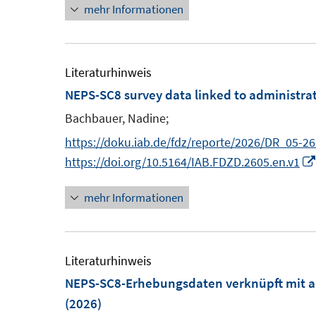
e
e
mehr Informationen
u
n
n
e
e
n
m
m
e
n
n
e
F
F
m
n
e
e
F
Literaturhinweis
n
n
e
NEPS-SC8 survey data linked to administrat
s
s
n
Bachbauer, Nadine;
t
t
s
https://doku.iab.de/fdz/reporte/2026/DR_05-2
e
e
t
https://doi.org/10.5164/IAB.FDZD.2605.en.v1
r
r
e
ö
ö
r
mehr Informationen
f
f
ö
f
f
f
n
n
f
Literaturhinweis
e
e
n
NEPS-SC8-Erhebungsdaten verknüpft mit ad
n
n
e
(2026)
n