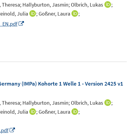
e
n
n
 Theresa;
Hallyburton, Jasmin;
Olbrich, Lukas
;
I
t
t
n
s
n
einold, Julia
;
Goßner, Laura
;
I
I
e
e
s
t
n
n
n
I
6_EN.pdf
r
r
t
e
e
n
n
I
n
ö
ö
e
r
u
e
e
n
n
f
f
r
ö
e
u
u
n
e
f
f
ö
f
m
e
e
e
u
n
n
f
f
F
m
m
u
e
e
e
f
n
e
F
F
e
m
n
n
n
e
n
e
e
m
F
 Germany (IMPa) Kohorte 1 Welle 1 - Version 2425 v1
e
n
s
n
n
F
e
n
t
s
s
e
n
 Theresa;
Hallyburton, Jasmin;
Olbrich, Lukas
;
I
e
t
t
n
s
n
einold, Julia
;
Goßner, Laura
;
I
I
r
e
e
s
t
n
n
n
I
ö
r
r
t
e
e
n
n
n
I
.pdf
f
ö
ö
e
r