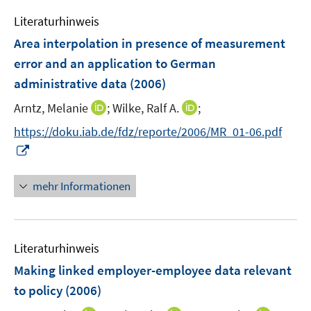
e
e
Literaturhinweis
m
n
F
Area interpolation in presence of measurement
e
error and an application to German
n
administrative data
(2006)
s
t
I
I
Arntz, Melanie
;
Wilke, Ralf A.
;
e
n
n
https://doku.iab.de/fdz/reporte/2006/MR_01-06.pdf
r
n
n
I
ö
e
e
n
f
u
u
n
mehr Informationen
f
e
e
e
n
m
m
u
e
F
F
e
n
e
e
Literaturhinweis
m
n
n
F
Making linked employer-employee data relevant
s
s
e
to policy
(2006)
t
t
n
e
e