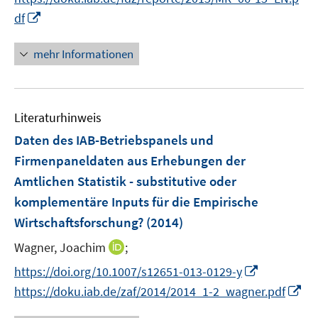
r
n
t
I
df
ö
e
e
n
f
u
r
n
mehr Informationen
f
e
ö
e
n
m
f
u
e
F
f
e
n
e
n
Literaturhinweis
m
n
e
F
Daten des IAB-Betriebspanels und
s
n
e
Firmenpaneldaten aus Erhebungen der
t
n
e
Amtlichen Statistik - substitutive oder
s
r
komplementäre Inputs für die Empirische
t
ö
e
Wirtschaftsforschung?
(2014)
f
r
f
I
Wagner, Joachim
;
ö
n
n
I
https://doi.org/10.1007/s12651-013-0129-y
f
e
n
n
f
I
https://doku.iab.de/zaf/2014/2014_1-2_wagner.pdf
n
e
n
n
n
u