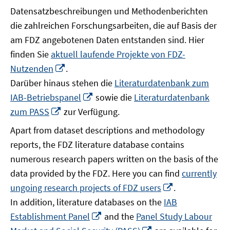
Datensatzbeschreibungen und Methodenberichten
die zahlreichen Forschungsarbeiten, die auf Basis der
am FDZ angebotenen Daten entstanden sind. Hier
finden Sie
aktuell laufende Projekte von FDZ-
In
Nutzenden
.
neuem
Darüber hinaus stehen die
Literaturdatenbank zum
Fenster
In
IAB-Betriebspanel
sowie die
Literaturdatenbank
öffnen
neuem
In
zum PASS
zur Verfügung.
Fenster
neuem
Apart from dataset descriptions and methodology
öffnen
Fenster
reports, the FDZ literature database contains
öffnen
numerous research papers written on the basis of the
data provided by the FDZ. Here you can find
currently
In
ungoing research projects of FDZ users
.
neuem
In addition, literature databases on the
IAB
Fenster
In
Establishment Panel
and the
Panel Study Labour
öffnen
neuem
In