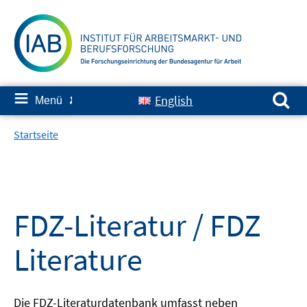
Springe
zum
Inhalt
Suchen nach:
≡
English
Menü
✘
Startseite
FDZ-Literatur / FDZ
Literature
Die FDZ-Literaturdatenbank umfasst neben