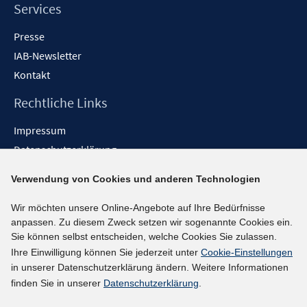
n
Services
Presse
IAB-Newsletter
Kontakt
Rechtliche Links
Impressum
Datenschutzerklärung
Erklärung zur Barrierefreiheit
Verwendung von Cookies und anderen Technologien
Barrieren melden
Wir möchten unsere Online-Angebote auf Ihre Bedürfnisse
Social-Media-Kanäle
anpassen. Zu diesem Zweck setzen wir sogenannte Cookies ein.
Sie können selbst entscheiden, welche Cookies Sie zulassen.
BlueSky
Ihre Einwilligung können Sie jederzeit unter
Cookie-Einstellungen
YouTube
in unserer Datenschutzerklärung ändern. Weitere Informationen
LinkedIn
finden Sie in unserer
Datenschutzerklärung
.
XING