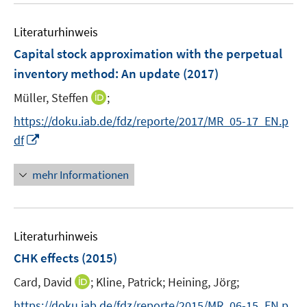
m
e
F
Literaturhinweis
m
e
F
Capital stock approximation with the perpetual
n
e
inventory method: An update
(2017)
s
n
t
I
Müller, Steffen
;
s
e
n
t
https://doku.iab.de/fdz/reporte/2017/MR_05-17_EN.p
r
n
e
I
df
ö
e
r
n
f
u
ö
n
mehr Informationen
f
e
f
e
n
m
f
u
e
F
n
e
n
e
e
Literaturhinweis
m
n
n
F
CHK effects
(2015)
s
e
t
I
Card, David
;
Kline, Patrick;
Heining, Jörg;
n
e
n
s
https://doku.iab.de/fdz/reporte/2015/MR_06-15_EN.p