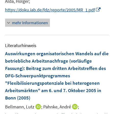
t
Alda, Holger;
n
e
I
s
https://doku.iab.de/fdz/reporte/2005/MR_1.pdf
r
n
t
ö
n
e
mehr Informationen
f
e
r
f
u
ö
n
e
f
e
Literaturhinweis
m
f
n
F
n
Auswirkungen organisatorischen Wandels auf die
e
e
betriebliche Arbeitsnachfrage (vorläufige
n
n
Fassung)
:
Beitrag zum dritten Arbeitstreffen des
s
DFG-Schwerpunktprogrammes
t
e
"Flexibilisierungspotenziale bei heterogenen
r
Arbeitsmärkten" am 6. und 7. Oktober 2005 in
ö
Bonn
(2005)
f
I
I
Bellmann, Lutz
;
Pahnke, André
;
f
n
n
n