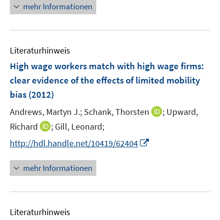
e
e
n
mehr Informationen
e
u
n
e
m
e
u
F
m
e
e
F
Literaturhinweis
m
n
e
F
High wage workers match with high wage firms
:
s
n
e
clear evidence of the effects of limited mobility
t
s
n
e
bias
(2012)
t
s
r
e
t
I
Andrews, Martyn J.;
Schank, Thorsten
;
Upward,
ö
r
e
n
I
Richard
;
Gill, Leonard;
f
ö
r
n
n
f
I
http://hdl.handle.net/10419/62404
f
ö
e
n
n
n
f
f
u
e
e
n
n
mehr Informationen
f
e
u
n
e
e
n
m
e
u
n
e
F
m
e
n
e
F
Literaturhinweis
m
n