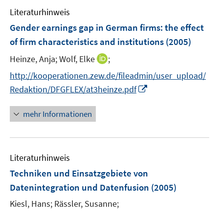
e
e
F
Literaturhinweis
m
n
e
F
Gender earnings gap in German firms
:
the effect
n
e
of firm characteristics and institutions
(2005)
s
n
t
I
Heinze, Anja;
Wolf, Elke
;
s
e
n
t
http://kooperationen.zew.de/fileadmin/user_upload/
r
n
e
I
Redaktion/DFGFLEX/at3heinze.pdf
ö
e
r
n
f
u
ö
n
mehr Informationen
f
e
f
e
n
m
f
u
e
F
n
e
n
e
e
Literaturhinweis
m
n
n
F
Techniken und Einsatzgebiete von
s
e
Datenintegration und Datenfusion
(2005)
t
n
e
Kiesl, Hans;
Rässler, Susanne;
s
r
t