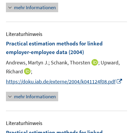
ö
e
mehr Informationen
f
r
f
ö
n
f
e
Literaturhinweis
f
n
n
Practical estimation methods for linked
e
employer-employee data
(2004)
n
I
Andrews, Martyn J.;
Schank, Thorsten
;
Upward,
n
I
Richard
;
n
n
I
https://doku.iab.de/externe/2004/k041124f08.pdf
e
n
n
u
e
n
mehr Informationen
e
u
e
m
e
u
F
m
e
e
F
Literaturhinweis
m
n
e
F
Practical estimation methods for linked