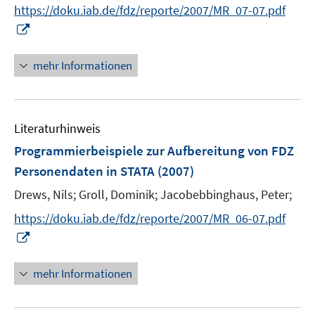
n
https://doku.iab.de/fdz/reporte/2007/MR_07-07.pdf
ö
e
e
I
f
u
n
n
f
e
n
n
mehr Informationen
m
e
e
F
u
n
e
e
n
Literaturhinweis
m
s
F
Programmierbeispiele zur Aufbereitung von FDZ
t
e
e
Personendaten in STATA
(2007)
n
r
Drews, Nils;
Groll, Dominik;
Jacobebbinghaus, Peter;
s
ö
t
https://doku.iab.de/fdz/reporte/2007/MR_06-07.pdf
f
e
I
f
r
n
n
ö
n
e
mehr Informationen
f
e
n
f
u
n