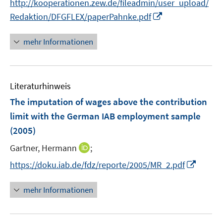
http://kooperationen.zew.de/fileadmin/user_upload/
n
n
e
I
Redaktion/DFGFLEX/paperPahnke.pdf
e
e
n
n
u
u
n
mehr Informationen
e
e
e
m
m
u
F
F
e
e
e
Literaturhinweis
m
n
n
F
The imputation of wages above the contribution
s
s
e
limit with the German IAB employment sample
t
t
n
e
e
(2005)
s
r
r
t
I
Gartner, Hermann
;
ö
ö
e
n
I
f
f
https://doku.iab.de/fdz/reporte/2005/MR_2.pdf
r
n
n
f
f
ö
e
n
n
n
mehr Informationen
f
u
e
e
e
f
e
u
n
n
n
m