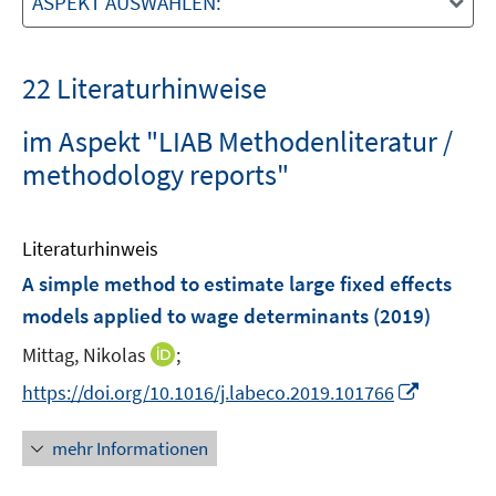
ASPEKT AUSWÄHLEN:
22 Literaturhinweise
im Aspekt "LIAB Methodenliteratur /
methodology reports"
Literaturhinweis
A simple method to estimate large fixed effects
models applied to wage determinants
(2019)
I
Mittag, Nikolas
;
n
I
https://doi.org/10.1016/j.labeco.2019.101766
n
n
e
n
mehr Informationen
u
e
e
u