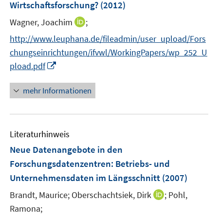
e
Wirtschaftsforschung?
(2012)
f
r
f
I
Wagner, Joachim
;
ö
n
n
http://www.leuphana.de/fileadmin/user_upload/Fors
f
e
n
f
chungseinrichtungen/ifvwl/WorkingPapers/wp_252_U
n
e
n
I
pload.pdf
u
e
n
e
n
n
mehr Informationen
m
e
F
u
e
e
n
Literaturhinweis
m
s
F
Neue Datenangebote in den
t
e
e
Forschungsdatenzentren
:
Betriebs- und
n
r
Unternehmensdaten im Längsschnitt
(2007)
s
ö
t
I
Brandt, Maurice;
Oberschachtsiek, Dirk
;
Pohl,
f
e
n
Ramona;
f
r
n