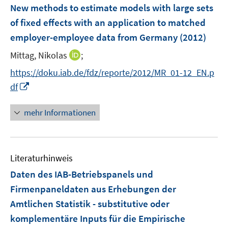
e
F
New methods to estimate models with large sets
s
n
e
t
of fixed effects with an application to matched
s
n
e
employer-employee data from Germany
t
(2012)
s
r
e
t
I
Mittag, Nikolas
;
ö
r
e
n
f
https://doku.iab.de/fdz/reporte/2012/MR_01-12_EN.p
ö
r
n
f
I
f
df
ö
e
n
n
f
f
u
e
n
n
mehr Informationen
f
e
n
e
e
n
m
u
n
e
F
e
n
e
Literaturhinweis
m
n
F
Daten des IAB-Betriebspanels und
s
e
Firmenpaneldaten aus Erhebungen der
t
n
e
Amtlichen Statistik - substitutive oder
s
r
komplementäre Inputs für die Empirische
t
ö