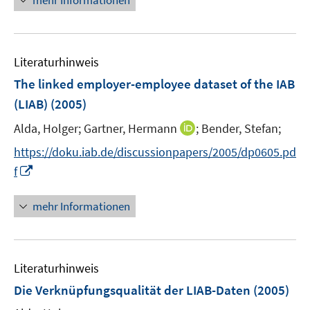
mehr Informationen
ö
e
n
f
u
e
f
e
n
n
m
Literaturhinweis
e
F
The linked employer-employee dataset of the IAB
n
e
(LIAB)
(2005)
n
s
I
Alda, Holger;
Gartner, Hermann
;
Bender, Stefan;
t
n
https://doku.iab.de/discussionpapers/2005/dp0605.pd
e
n
I
f
r
e
n
ö
u
n
mehr Informationen
f
e
e
f
m
u
n
F
e
e
e
Literaturhinweis
m
n
n
F
Die Verknüpfungsqualität der LIAB-Daten
(2005)
s
e