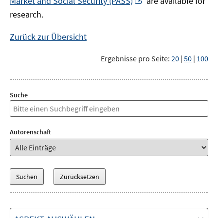
Market and Social Security (PASS)
are available for
Fenster
neuem
research.
öffnen
Fenster
öffnen
Zurück zur Übersicht
Ergebnisse pro Seite:
20
|
50
|
100
Suche
Autorenschaft